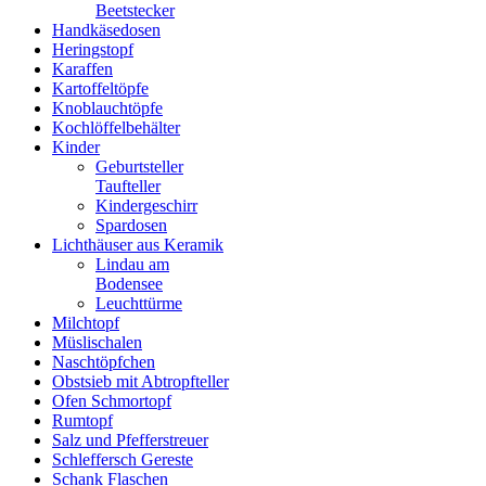
Beetstecker
Handkäsedosen
Heringstopf
Karaffen
Kartoffeltöpfe
Knoblauchtöpfe
Kochlöffelbehälter
Kinder
Geburtsteller
Taufteller
Kindergeschirr
Spardosen
Lichthäuser aus Keramik
Lindau am
Bodensee
Leuchttürme
Milchtopf
Müslischalen
Naschtöpfchen
Obstsieb mit Abtropfteller
Ofen Schmortopf
Rumtopf
Salz und Pfefferstreuer
Schleffersch Gereste
Schank Flaschen