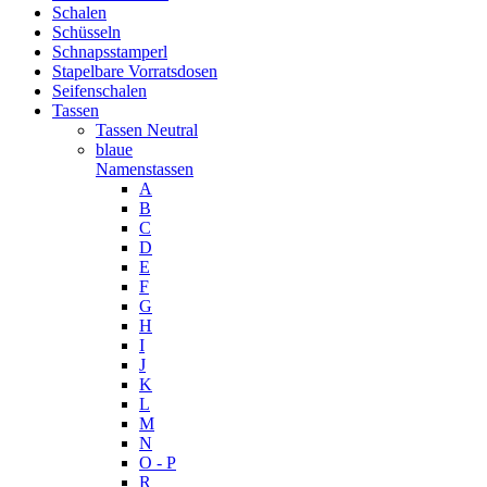
Schalen
Schüsseln
Schnapsstamperl
Stapelbare Vorratsdosen
Seifenschalen
Tassen
Tassen Neutral
blaue
Namenstassen
A
B
C
D
E
F
G
H
I
J
K
L
M
N
O - P
R