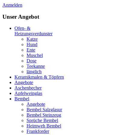
Anmelden
Unser Angebot
Ofen- &
Heizungsverdunster
Katze
Hund
Ente
Muschel
Dose
Teekanne
länglich
Keramikmalen & Töpfern
Angebote
Aschenbecher
Apfelweinglas
Bembel
Angebote
Bembel Salzglasur
Bembel Steinzeug
Sprüche Bembel
Heimweh Bembel
Frankforder