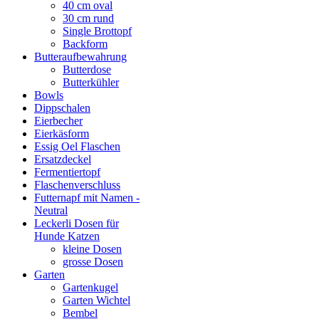
40 cm oval
30 cm rund
Single Brottopf
Backform
Butteraufbewahrung
Butterdose
Butterkühler
Bowls
Dippschalen
Eierbecher
Eierkäsform
Essig Oel Flaschen
Ersatzdeckel
Fermentiertopf
Flaschenverschluss
Futternapf mit Namen -
Neutral
Leckerli Dosen für
Hunde Katzen
kleine Dosen
grosse Dosen
Garten
Gartenkugel
Garten Wichtel
Bembel