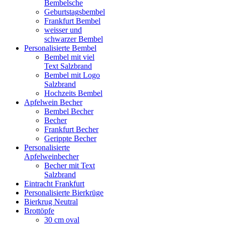
Bembelsche
Geburtstagsbembel
Frankfurt Bembel
weisser und
schwarzer Bembel
Personalisierte Bembel
Bembel mit viel
Text Salzbrand
Bembel mit Logo
Salzbrand
Hochzeits Bembel
Apfelwein Becher
Bembel Becher
Becher
Frankfurt Becher
Gerippte Becher
Personalisierte
Apfelweinbecher
Becher mit Text
Salzbrand
Eintracht Frankfurt
Personalisierte Bierkrüge
Bierkrug Neutral
Brottöpfe
30 cm oval