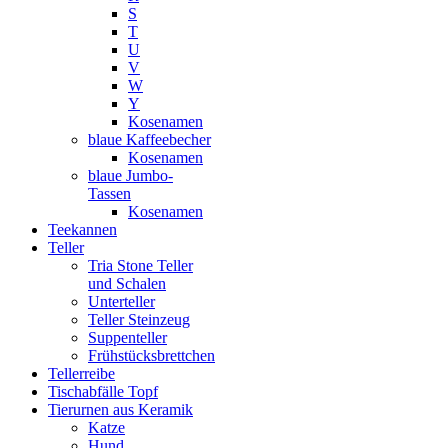
S
T
U
V
W
Y
Kosenamen
blaue Kaffeebecher
Kosenamen
blaue Jumbo-
Tassen
Kosenamen
Teekannen
Teller
Tria Stone Teller
und Schalen
Unterteller
Teller Steinzeug
Suppenteller
Frühstücksbrettchen
Tellerreibe
Tischabfälle Topf
Tierurnen aus Keramik
Katze
Hund