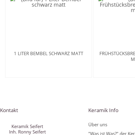
1 LITER BEMBEL SCHWARZ MATT
FRÜHSTÜCKSBR
M
Kontakt
Keramik Info
Über uns
Keramik Seifert
Inh. Ronny Seifert
"Was ist Was?" der Ke