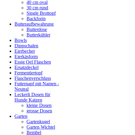
40 cm oval
30 cm rund
Single Brottopf
Backform
Butteraufbewahrung
Butterdose
Butterkühler
Bowls
Dippschalen
Eierbecher
Eierkäsform
Essig Oel Flaschen
Ersatzdeckel
Fermentiertopf
Flaschenverschluss
Futternapf mit Namen -
Neutral
Leckerli Dosen für
Hunde Katzen
kleine Dosen
grosse Dosen
Garten
Gartenkugel
Garten Wichtel
Bembel