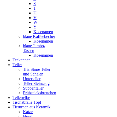
S
T
U
V
W
Y
Kosenamen
blaue Kaffeebecher
Kosenamen
blaue Jumbo-
Tassen
Kosenamen
Teekannen
Teller
Tria Stone Teller
und Schalen
Unterteller
Teller Steinzeug
Suppenteller
Frühstücksbrettchen
Tellerreibe
Tischabfälle Topf
Tierurnen aus Keramik
Katze
Hund