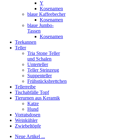
Y
Kosenamen
blaue Kaffeebecher
Kosenamen
blaue Jumbo-
Tassen
Kosenamen
Teekannen
Teller
Tria Stone Teller
und Schalen
Unterteller
Teller Steinzeug
Suppenteller
Frühstücksbrettchen
Tellerreibe
Tischabfälle Topf
Tierurnen aus Keramik
Katze
Hund
Vorratsdosen
Weinkühler
Zwiebeltöpfe
Neue Artikel ...