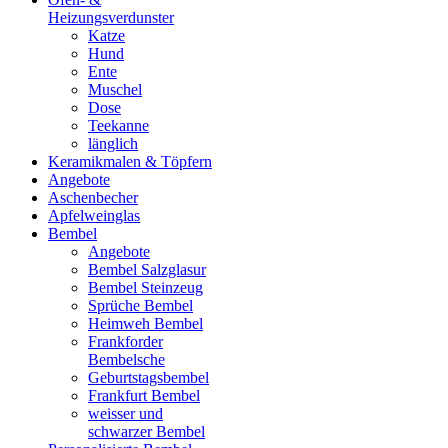
Heizungsverdunster
Katze
Hund
Ente
Muschel
Dose
Teekanne
länglich
Keramikmalen & Töpfern
Angebote
Aschenbecher
Apfelweinglas
Bembel
Angebote
Bembel Salzglasur
Bembel Steinzeug
Sprüche Bembel
Heimweh Bembel
Frankforder
Bembelsche
Geburtstagsbembel
Frankfurt Bembel
weisser und
schwarzer Bembel