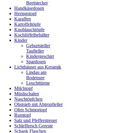
Beetstecker
Handkäsedosen
Heringstopf
Karaffen
Kartoffeltöpfe
Knoblauchtöpfe
Kochlöffelbehälter
Kinder
Geburtsteller
Taufteller
Kindergeschirr
Spardosen
Lichthäuser aus Keramik
Lindau am
Bodensee
Leuchttürme
Milchtopf
Müslischalen
Naschtöpfchen
Obstsieb mit Abtropfteller
Ofen Schmortopf
Rumtopf
Salz und Pfefferstreuer
Schleffersch Gereste
Schank Flaschen