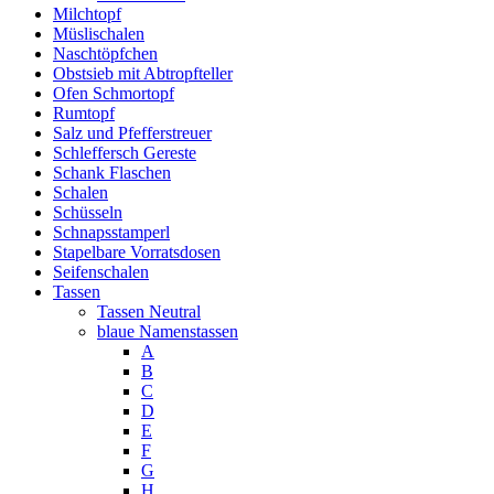
Milchtopf
Müslischalen
Naschtöpfchen
Obstsieb mit Abtropfteller
Ofen Schmortopf
Rumtopf
Salz und Pfefferstreuer
Schleffersch Gereste
Schank Flaschen
Schalen
Schüsseln
Schnapsstamperl
Stapelbare Vorratsdosen
Seifenschalen
Tassen
Tassen Neutral
blaue Namenstassen
A
B
C
D
E
F
G
H