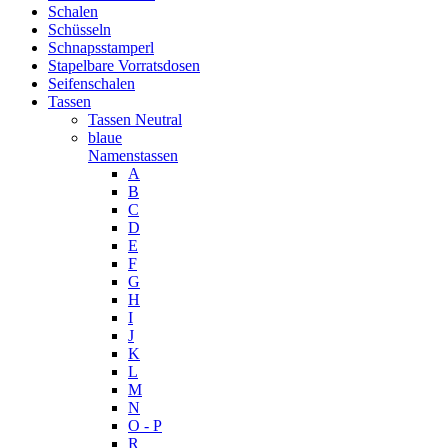
Schalen
Schüsseln
Schnapsstamperl
Stapelbare Vorratsdosen
Seifenschalen
Tassen
Tassen Neutral
blaue
Namenstassen
A
B
C
D
E
F
G
H
I
J
K
L
M
N
O - P
R