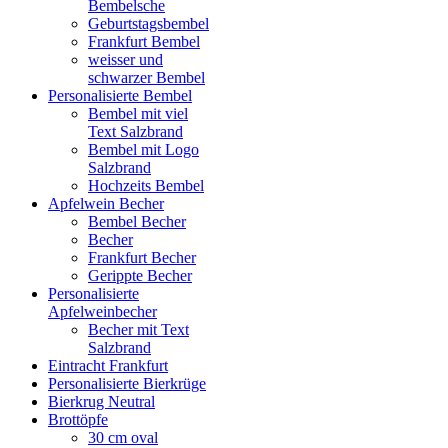
Bembelsche
Geburtstagsbembel
Frankfurt Bembel
weisser und
schwarzer Bembel
Personalisierte Bembel
Bembel mit viel
Text Salzbrand
Bembel mit Logo
Salzbrand
Hochzeits Bembel
Apfelwein Becher
Bembel Becher
Becher
Frankfurt Becher
Gerippte Becher
Personalisierte
Apfelweinbecher
Becher mit Text
Salzbrand
Eintracht Frankfurt
Personalisierte Bierkrüge
Bierkrug Neutral
Brottöpfe
30 cm oval