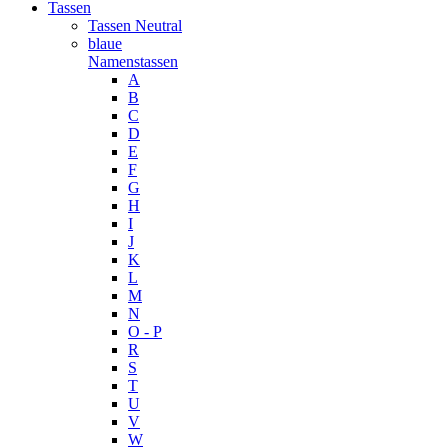
Tassen
Tassen Neutral
blaue
Namenstassen
A
B
C
D
E
F
G
H
I
J
K
L
M
N
O - P
R
S
T
U
V
W