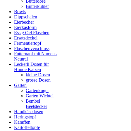
Butterdose
Butterkühler
Bowls
Dippschalen
Eierbecher
Eierkäsform
Essig Oel Flaschen
Ersatzdeckel
Fermentiertopf
Flaschenverschluss
Futternapf mit Namen -
Neutral
Leckerli Dosen für
Hunde Katzen
kleine Dosen
grosse Dosen
Garten
Gartenkugel
Garten Wichtel
Bembel
Beetstecker
Handkäsedosen
Heringstopf
Karaffen
Kartoffeltöpfe