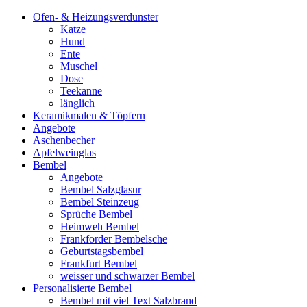
Ofen- & Heizungsverdunster
Katze
Hund
Ente
Muschel
Dose
Teekanne
länglich
Keramikmalen & Töpfern
Angebote
Aschenbecher
Apfelweinglas
Bembel
Angebote
Bembel Salzglasur
Bembel Steinzeug
Sprüche Bembel
Heimweh Bembel
Frankforder Bembelsche
Geburtstagsbembel
Frankfurt Bembel
weisser und schwarzer Bembel
Personalisierte Bembel
Bembel mit viel Text Salzbrand