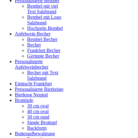
Personalisierte Bembel
Bembel mit viel
Text Salzbrand
Bembel mit Logo
Salzbrand
Hochzeits Bembel
Apfelwein Becher
Bembel Becher
Becher
Frankfurt Becher
Gerippte Becher
Personalisierte
Apfelweinbecher
Becher mit Text
Salzbrand
Eintracht Frankfurt
Personalisierte Bierkrüge
Bierkrug Neutral
Brottöpfe
30 cm oval
40 cm oval
30 cm rund
Single Brottopf
Backform
Butteraufbewahrung