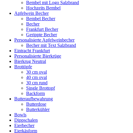
Bembel mit Logo Salzbrand
Hochzeits Bembel
Apfelwein Becher
Bembel Becher
Becher
Frankfurt Becher
Gerippte Becher
Personalisierte Apfelweinbecher
Becher mit Text Salzbrand
Eintracht Frankfurt
Personalisierte Bierkrüge
Bierkrug Neutral
Brottöpfe
30 cm oval
40 cm oval
30 cm rund
Single Brottopf
Backform
Butteraufbewahrung
Butterdose
Butterkühler
Bowls
Dippschalen
Eierbecher
Eierkäsform