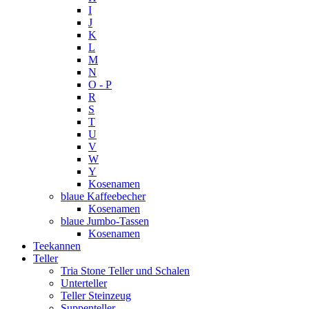
I
J
K
L
M
N
O - P
R
S
T
U
V
W
Y
Kosenamen
blaue Kaffeebecher
Kosenamen
blaue Jumbo-Tassen
Kosenamen
Teekannen
Teller
Tria Stone Teller und Schalen
Unterteller
Teller Steinzeug
Suppenteller