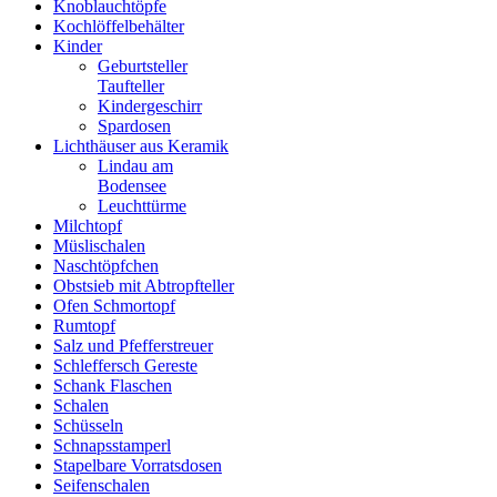
Knoblauchtöpfe
Kochlöffelbehälter
Kinder
Geburtsteller
Taufteller
Kindergeschirr
Spardosen
Lichthäuser aus Keramik
Lindau am
Bodensee
Leuchttürme
Milchtopf
Müslischalen
Naschtöpfchen
Obstsieb mit Abtropfteller
Ofen Schmortopf
Rumtopf
Salz und Pfefferstreuer
Schleffersch Gereste
Schank Flaschen
Schalen
Schüsseln
Schnapsstamperl
Stapelbare Vorratsdosen
Seifenschalen