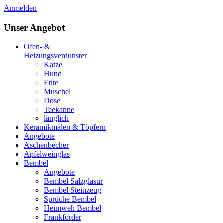
Anmelden
Unser Angebot
Ofen- &
Heizungsverdunster
Katze
Hund
Ente
Muschel
Dose
Teekanne
länglich
Keramikmalen & Töpfern
Angebote
Aschenbecher
Apfelweinglas
Bembel
Angebote
Bembel Salzglasur
Bembel Steinzeug
Sprüche Bembel
Heimweh Bembel
Frankforder