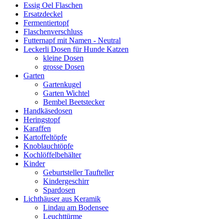
Essig Oel Flaschen
Ersatzdeckel
Fermentiertopf
Flaschenverschluss
Futternapf mit Namen - Neutral
Leckerli Dosen für Hunde Katzen
kleine Dosen
grosse Dosen
Garten
Gartenkugel
Garten Wichtel
Bembel Beetstecker
Handkäsedosen
Heringstopf
Karaffen
Kartoffeltöpfe
Knoblauchtöpfe
Kochlöffelbehälter
Kinder
Geburtsteller Taufteller
Kindergeschirr
Spardosen
Lichthäuser aus Keramik
Lindau am Bodensee
Leuchttürme