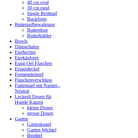
40 cm oval
30 cm rund
Single Brottopf
Backform
Butteraufbewahrung
Butterdose
Butterkühler
Bowls
Dippschalen
Eierbecher
Eierkäsform
Essig Oel Flaschen
Ersatzdeckel
Fermentiertopf
Flaschenverschluss
Futternapf mit Namen -
Neutral
Leckerli Dosen für
Hunde Katzen
kleine Dosen
grosse Dosen
Garten
Gartenkugel
Garten Wichtel
Bembel