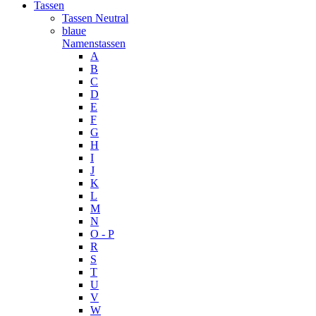
Tassen
Tassen Neutral
blaue
Namenstassen
A
B
C
D
E
F
G
H
I
J
K
L
M
N
O - P
R
S
T
U
V
W