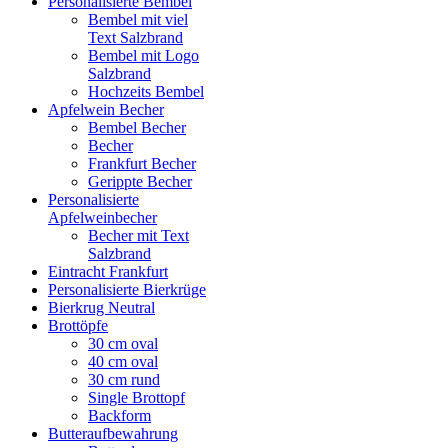
Personalisierte Bembel
Bembel mit viel
Text Salzbrand
Bembel mit Logo
Salzbrand
Hochzeits Bembel
Apfelwein Becher
Bembel Becher
Becher
Frankfurt Becher
Gerippte Becher
Personalisierte
Apfelweinbecher
Becher mit Text
Salzbrand
Eintracht Frankfurt
Personalisierte Bierkrüge
Bierkrug Neutral
Brottöpfe
30 cm oval
40 cm oval
30 cm rund
Single Brottopf
Backform
Butteraufbewahrung