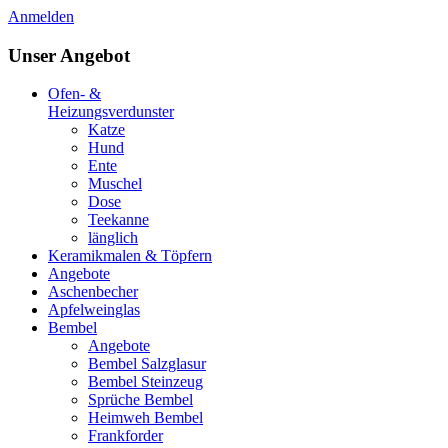
Anmelden
Unser Angebot
Ofen- &
Heizungsverdunster
Katze
Hund
Ente
Muschel
Dose
Teekanne
länglich
Keramikmalen & Töpfern
Angebote
Aschenbecher
Apfelweinglas
Bembel
Angebote
Bembel Salzglasur
Bembel Steinzeug
Sprüche Bembel
Heimweh Bembel
Frankforder