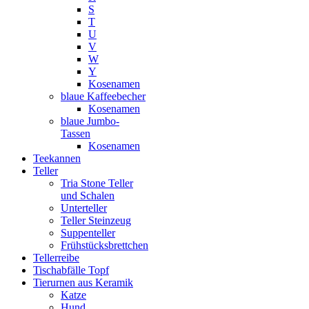
S
T
U
V
W
Y
Kosenamen
blaue Kaffeebecher
Kosenamen
blaue Jumbo-
Tassen
Kosenamen
Teekannen
Teller
Tria Stone Teller
und Schalen
Unterteller
Teller Steinzeug
Suppenteller
Frühstücksbrettchen
Tellerreibe
Tischabfälle Topf
Tierurnen aus Keramik
Katze
Hund