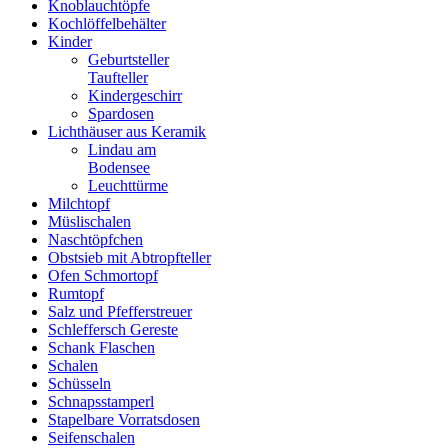
Knoblauchtöpfe
Kochlöffelbehälter
Kinder
Geburtsteller
Taufteller
Kindergeschirr
Spardosen
Lichthäuser aus Keramik
Lindau am
Bodensee
Leuchttürme
Milchtopf
Müslischalen
Naschtöpfchen
Obstsieb mit Abtropfteller
Ofen Schmortopf
Rumtopf
Salz und Pfefferstreuer
Schleffersch Gereste
Schank Flaschen
Schalen
Schüsseln
Schnapsstamperl
Stapelbare Vorratsdosen
Seifenschalen