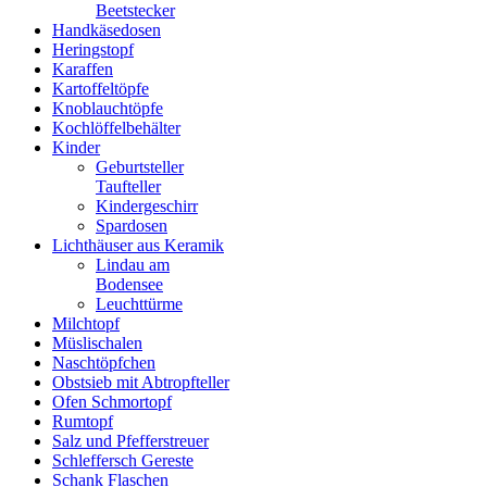
Beetstecker
Handkäsedosen
Heringstopf
Karaffen
Kartoffeltöpfe
Knoblauchtöpfe
Kochlöffelbehälter
Kinder
Geburtsteller
Taufteller
Kindergeschirr
Spardosen
Lichthäuser aus Keramik
Lindau am
Bodensee
Leuchttürme
Milchtopf
Müslischalen
Naschtöpfchen
Obstsieb mit Abtropfteller
Ofen Schmortopf
Rumtopf
Salz und Pfefferstreuer
Schleffersch Gereste
Schank Flaschen