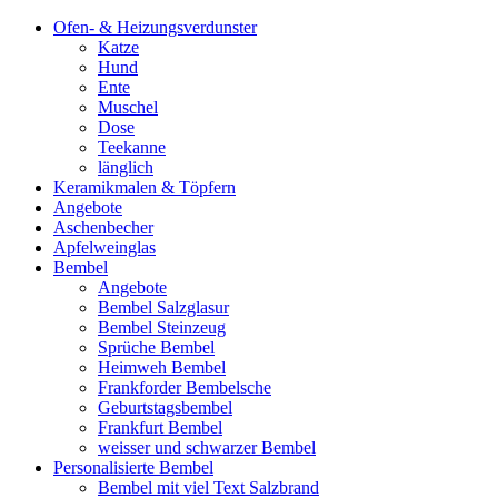
Ofen- & Heizungsverdunster
Katze
Hund
Ente
Muschel
Dose
Teekanne
länglich
Keramikmalen & Töpfern
Angebote
Aschenbecher
Apfelweinglas
Bembel
Angebote
Bembel Salzglasur
Bembel Steinzeug
Sprüche Bembel
Heimweh Bembel
Frankforder Bembelsche
Geburtstagsbembel
Frankfurt Bembel
weisser und schwarzer Bembel
Personalisierte Bembel
Bembel mit viel Text Salzbrand