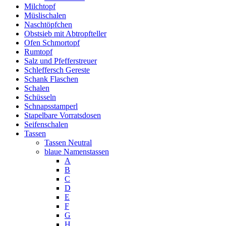
Milchtopf
Müslischalen
Naschtöpfchen
Obstsieb mit Abtropfteller
Ofen Schmortopf
Rumtopf
Salz und Pfefferstreuer
Schleffersch Gereste
Schank Flaschen
Schalen
Schüsseln
Schnapsstamperl
Stapelbare Vorratsdosen
Seifenschalen
Tassen
Tassen Neutral
blaue Namenstassen
A
B
C
D
E
F
G
H