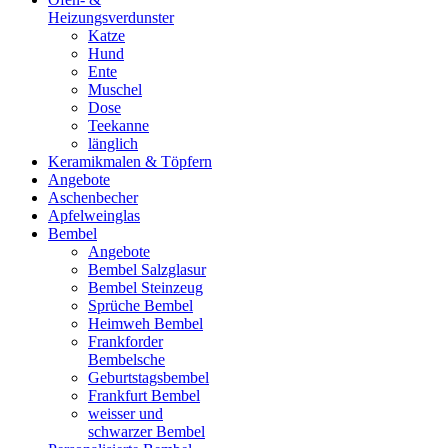
Heizungsverdunster
Katze
Hund
Ente
Muschel
Dose
Teekanne
länglich
Keramikmalen & Töpfern
Angebote
Aschenbecher
Apfelweinglas
Bembel
Angebote
Bembel Salzglasur
Bembel Steinzeug
Sprüche Bembel
Heimweh Bembel
Frankforder
Bembelsche
Geburtstagsbembel
Frankfurt Bembel
weisser und
schwarzer Bembel