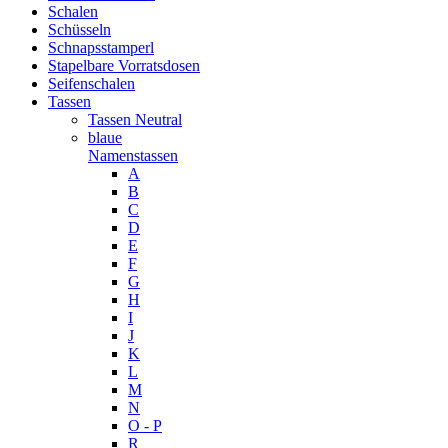
Schalen
Schüsseln
Schnapsstamperl
Stapelbare Vorratsdosen
Seifenschalen
Tassen
Tassen Neutral
blaue
Namenstassen
A
B
C
D
E
F
G
H
I
J
K
L
M
N
O - P
R