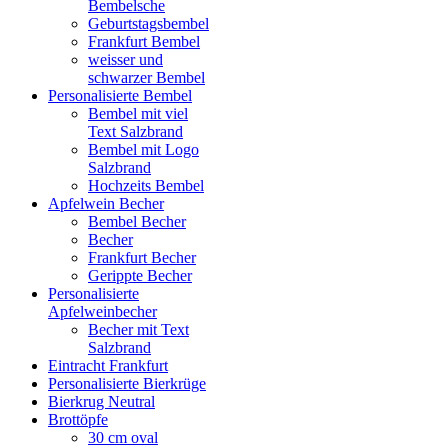
Bembelsche
Geburtstagsbembel
Frankfurt Bembel
weisser und
schwarzer Bembel
Personalisierte Bembel
Bembel mit viel
Text Salzbrand
Bembel mit Logo
Salzbrand
Hochzeits Bembel
Apfelwein Becher
Bembel Becher
Becher
Frankfurt Becher
Gerippte Becher
Personalisierte
Apfelweinbecher
Becher mit Text
Salzbrand
Eintracht Frankfurt
Personalisierte Bierkrüge
Bierkrug Neutral
Brottöpfe
30 cm oval