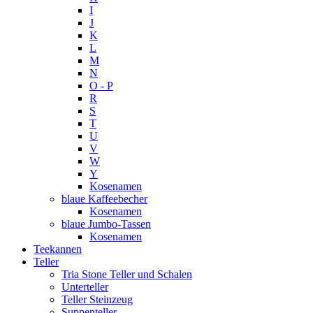
I
J
K
L
M
N
O - P
R
S
T
U
V
W
Y
Kosenamen
blaue Kaffeebecher
Kosenamen
blaue Jumbo-Tassen
Kosenamen
Teekannen
Teller
Tria Stone Teller und Schalen
Unterteller
Teller Steinzeug
Suppenteller