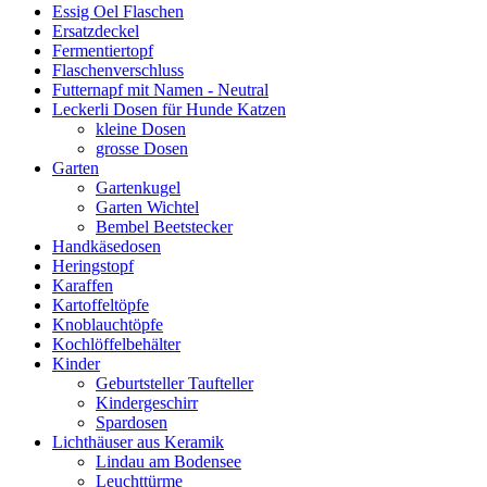
Essig Oel Flaschen
Ersatzdeckel
Fermentiertopf
Flaschenverschluss
Futternapf mit Namen - Neutral
Leckerli Dosen für Hunde Katzen
kleine Dosen
grosse Dosen
Garten
Gartenkugel
Garten Wichtel
Bembel Beetstecker
Handkäsedosen
Heringstopf
Karaffen
Kartoffeltöpfe
Knoblauchtöpfe
Kochlöffelbehälter
Kinder
Geburtsteller Taufteller
Kindergeschirr
Spardosen
Lichthäuser aus Keramik
Lindau am Bodensee
Leuchttürme