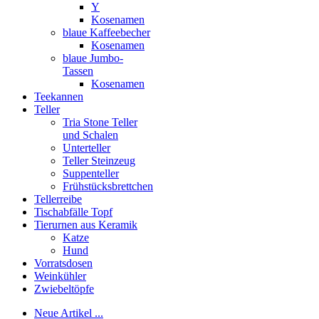
Y
Kosenamen
blaue Kaffeebecher
Kosenamen
blaue Jumbo-
Tassen
Kosenamen
Teekannen
Teller
Tria Stone Teller
und Schalen
Unterteller
Teller Steinzeug
Suppenteller
Frühstücksbrettchen
Tellerreibe
Tischabfälle Topf
Tierurnen aus Keramik
Katze
Hund
Vorratsdosen
Weinkühler
Zwiebeltöpfe
Neue Artikel ...