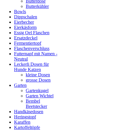
Butterdose
Butterkühler
Bowls
Dippschalen
Eierbecher
Eierkäsform
Essig Oel Flaschen
Ersatzdeckel
Fermentiertopf
Flaschenverschluss
Futternapf mit Namen -
Neutral
Leckerli Dosen für
Hunde Katzen
kleine Dosen
grosse Dosen
Garten
Gartenkugel
Garten Wichtel
Bembel
Beetstecker
Handkäsedosen
Heringstopf
Karaffen
Kartoffeltöpfe