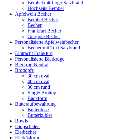
Bembel mit Logo Salzbrand
Hochzeits Bembel
Apfelwein Becher
Bembel Becher
Becher
Frankfurt Becher
Gerippte Becher
Personalisierte Apfelweinbecher
Becher mit Text Salzbrand
Eintracht Frankfurt
Personalisierte Bierkrüge
Bierkrug Neutral
Brottöpfe
30 cm oval
40 cm oval
30 cm rund
Single Brottopf
Backform
Butteraufbewahrung
Butterdose
Butterkühler
Bowls
Dippschalen
Eierbecher
Eierkäsform