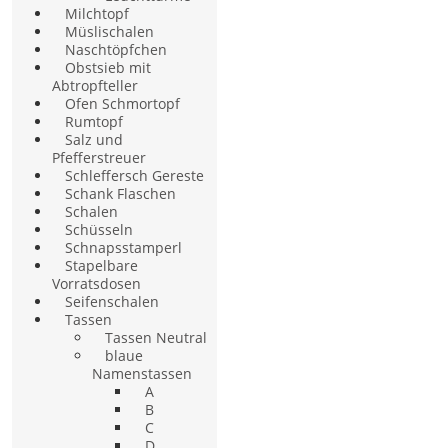
Milchtopf
Müslischalen
Naschtöpfchen
Obstsieb mit
Abtropfteller
Ofen Schmortopf
Rumtopf
Salz und
Pfefferstreuer
Schleffersch Gereste
Schank Flaschen
Schalen
Schüsseln
Schnapsstamperl
Stapelbare
Vorratsdosen
Seifenschalen
Tassen
Tassen Neutral
blaue
Namenstassen
A
B
C
D