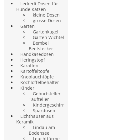
Leckerli Dosen für
Hunde Katzen
kleine Dosen
grosse Dosen
Garten
Gartenkugel
Garten Wichtel
Bembel
Beetstecker
Handkäsedosen
Heringstopf
Karaffen
Kartoffeltöpfe
Knoblauchtöpfe
Kochlöffelbehälter
Kinder
Geburtsteller
Taufteller
Kindergeschirr
Spardosen
Lichthäuser aus
Keramik
Lindau am
Bodensee
Leuchttürme