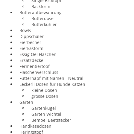
Single Brottopf
Backform
Butteraufbewahrung
Butterdose
Butterkühler
Bowls
Dippschalen
Eierbecher
Eierkäsform
Essig Oel Flaschen
Ersatzdeckel
Fermentiertopf
Flaschenverschluss
Futternapf mit Namen - Neutral
Leckerli Dosen für Hunde Katzen
kleine Dosen
grosse Dosen
Garten
Gartenkugel
Garten Wichtel
Bembel Beetstecker
Handkäsedosen
Heringstopf