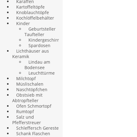
Karaffen
Kartoffeltöpfe
Knoblauchtöpfe
Kochlöffelbehälter
Kinder
Geburtsteller
Taufteller
Kindergeschirr
Spardosen
Lichthäuser aus
Keramik
Lindau am
Bodensee
Leuchttürme
Milchtopf
Müslischalen
Naschtöpfchen
Obstsieb mit
Abtropfteller
Ofen Schmortopf
Rumtopf
Salz und
Pfefferstreuer
Schleffersch Gereste
Schank Flaschen