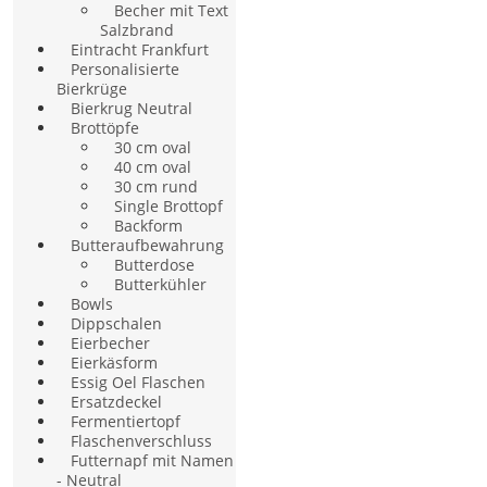
Becher mit Text
Salzbrand
Eintracht Frankfurt
Personalisierte
Bierkrüge
Bierkrug Neutral
Brottöpfe
30 cm oval
40 cm oval
30 cm rund
Single Brottopf
Backform
Butteraufbewahrung
Butterdose
Butterkühler
Bowls
Dippschalen
Eierbecher
Eierkäsform
Essig Oel Flaschen
Ersatzdeckel
Fermentiertopf
Flaschenverschluss
Futternapf mit Namen
- Neutral