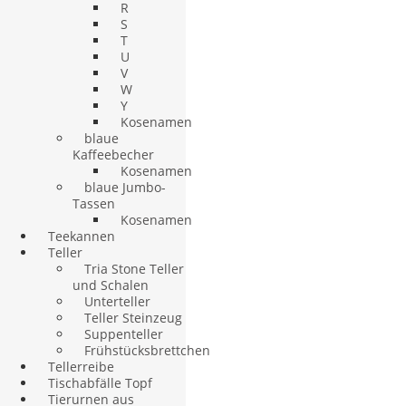
R
S
T
U
V
W
Y
Kosenamen
blaue
Kaffeebecher
Kosenamen
blaue Jumbo-
Tassen
Kosenamen
Teekannen
Teller
Tria Stone Teller
und Schalen
Unterteller
Teller Steinzeug
Suppenteller
Frühstücksbrettchen
Tellerreibe
Tischabfälle Topf
Tierurnen aus