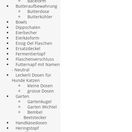
Backform
Butteraufbewahrung
Butterdose
Butterkühler
Bowls
Dippschalen
Eierbecher
Eierkäsform
Essig Oel Flaschen
Ersatzdeckel
Fermentiertopf
Flaschenverschluss
Futternapf mit Namen
- Neutral
Leckerli Dosen für
Hunde Katzen
kleine Dosen
grosse Dosen
Garten
Gartenkugel
Garten Wichtel
Bembel
Beetstecker
Handkäsedosen
Heringstopf