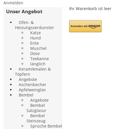
Anmelden
Ihr Warenkorb ist leer
Unser Angebot
Ofen- &
Heizungsverdunster
Katze
Hund
Ente
Muschel
Dose
Teekanne
länglich
Keramikmalen &
Töpfern
Angebote
Aschenbecher
Apfelweinglas
Bembel
Angebote
Bembel
Salzglasur
Bembel
Steinzeug
Sprüche Bembel