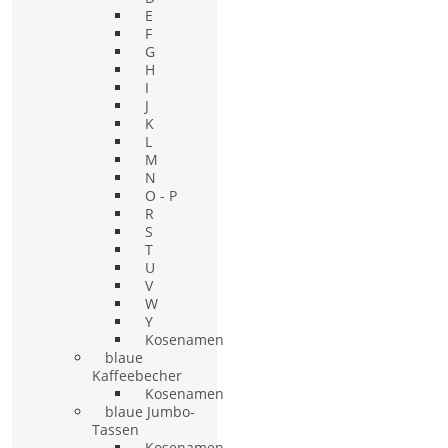
E
F
G
H
I
J
K
L
M
N
O - P
R
S
T
U
V
W
Y
Kosenamen
blaue
Kaffeebecher
Kosenamen
blaue Jumbo-
Tassen
Kosenamen