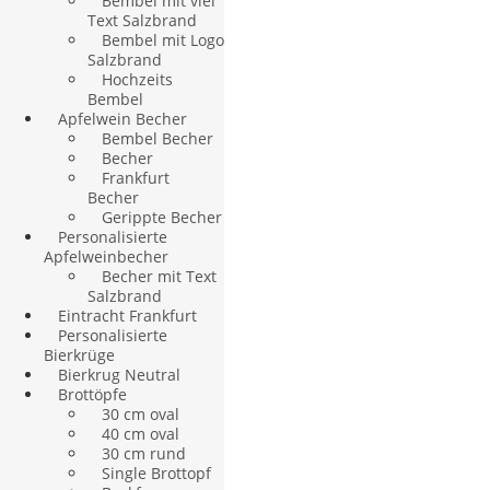
Bembel mit viel
Text Salzbrand
Bembel mit Logo
Salzbrand
Hochzeits
Bembel
Apfelwein Becher
Bembel Becher
Becher
Frankfurt
Becher
Gerippte Becher
Personalisierte
Apfelweinbecher
Becher mit Text
Salzbrand
Eintracht Frankfurt
Personalisierte
Bierkrüge
Bierkrug Neutral
Brottöpfe
30 cm oval
40 cm oval
30 cm rund
Single Brottopf