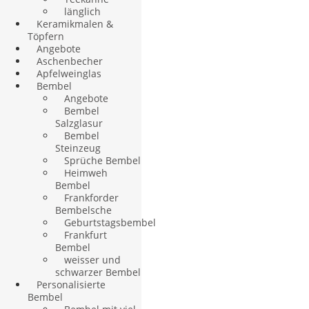
länglich
Keramikmalen &
Töpfern
Angebote
Aschenbecher
Apfelweinglas
Bembel
Angebote
Bembel
Salzglasur
Bembel
Steinzeug
Sprüche Bembel
Heimweh
Bembel
Frankforder
Bembelsche
Geburtstagsbembel
Frankfurt
Bembel
weisser und
schwarzer Bembel
Personalisierte
Bembel