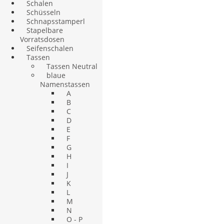
Schalen
Schüsseln
Schnapsstamperl
Stapelbare
Vorratsdosen
Seifenschalen
Tassen
Tassen Neutral
blaue
Namenstassen
A
B
C
D
E
F
G
H
I
J
K
L
M
N
O - P