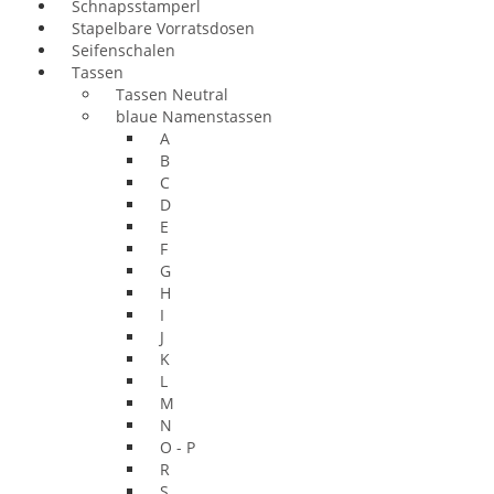
Schnapsstamperl
Stapelbare Vorratsdosen
Seifenschalen
Tassen
Tassen Neutral
blaue Namenstassen
A
B
C
D
E
F
G
H
I
J
K
L
M
N
O - P
R
S