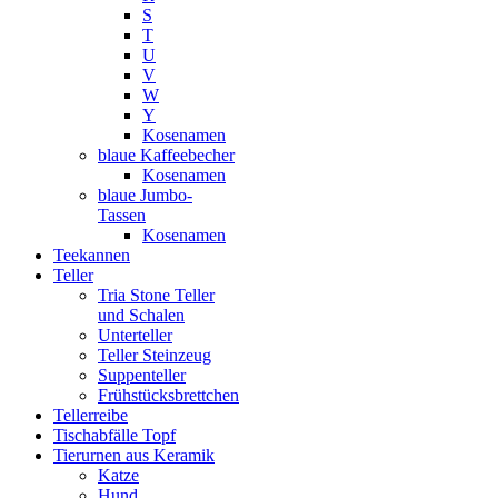
S
T
U
V
W
Y
Kosenamen
blaue Kaffeebecher
Kosenamen
blaue Jumbo-
Tassen
Kosenamen
Teekannen
Teller
Tria Stone Teller
und Schalen
Unterteller
Teller Steinzeug
Suppenteller
Frühstücksbrettchen
Tellerreibe
Tischabfälle Topf
Tierurnen aus Keramik
Katze
Hund