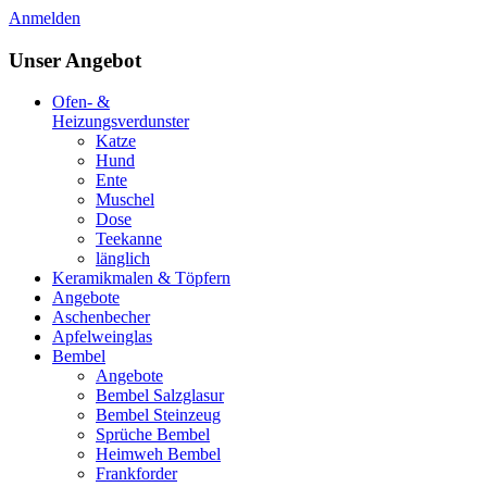
Anmelden
Unser Angebot
Ofen- &
Heizungsverdunster
Katze
Hund
Ente
Muschel
Dose
Teekanne
länglich
Keramikmalen & Töpfern
Angebote
Aschenbecher
Apfelweinglas
Bembel
Angebote
Bembel Salzglasur
Bembel Steinzeug
Sprüche Bembel
Heimweh Bembel
Frankforder