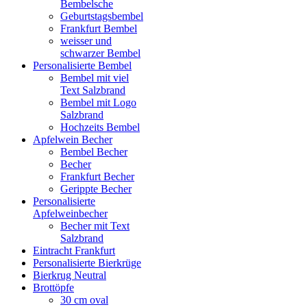
Bembelsche
Geburtstagsbembel
Frankfurt Bembel
weisser und
schwarzer Bembel
Personalisierte Bembel
Bembel mit viel
Text Salzbrand
Bembel mit Logo
Salzbrand
Hochzeits Bembel
Apfelwein Becher
Bembel Becher
Becher
Frankfurt Becher
Gerippte Becher
Personalisierte
Apfelweinbecher
Becher mit Text
Salzbrand
Eintracht Frankfurt
Personalisierte Bierkrüge
Bierkrug Neutral
Brottöpfe
30 cm oval