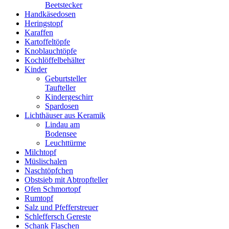
Beetstecker
Handkäsedosen
Heringstopf
Karaffen
Kartoffeltöpfe
Knoblauchtöpfe
Kochlöffelbehälter
Kinder
Geburtsteller
Taufteller
Kindergeschirr
Spardosen
Lichthäuser aus Keramik
Lindau am
Bodensee
Leuchttürme
Milchtopf
Müslischalen
Naschtöpfchen
Obstsieb mit Abtropfteller
Ofen Schmortopf
Rumtopf
Salz und Pfefferstreuer
Schleffersch Gereste
Schank Flaschen