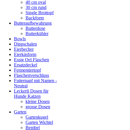
40 cm oval
30 cm rund
Single Brottopf
Backform
Butteraufbewahrung
Butterdose
Butterkühler
Bowls
Dippschalen
Eierbecher
Eierkäsform
Essig Oel Flaschen
Ersatzdeckel
Fermentiertopf
Flaschenverschluss
Futternapf mit Namen -
Neutral
Leckerli Dosen für
Hunde Katzen
kleine Dosen
grosse Dosen
Garten
Gartenkugel
Garten Wichtel
Bembel