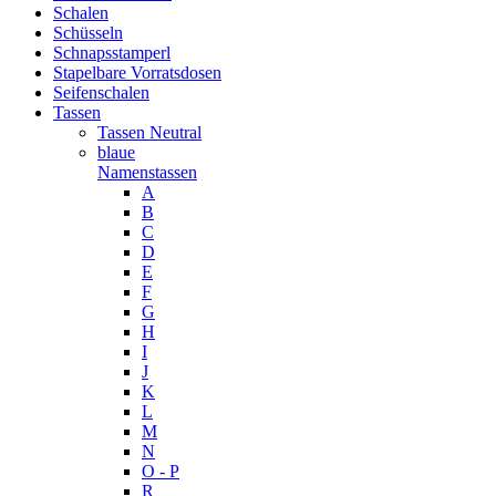
Schalen
Schüsseln
Schnapsstamperl
Stapelbare Vorratsdosen
Seifenschalen
Tassen
Tassen Neutral
blaue
Namenstassen
A
B
C
D
E
F
G
H
I
J
K
L
M
N
O - P
R