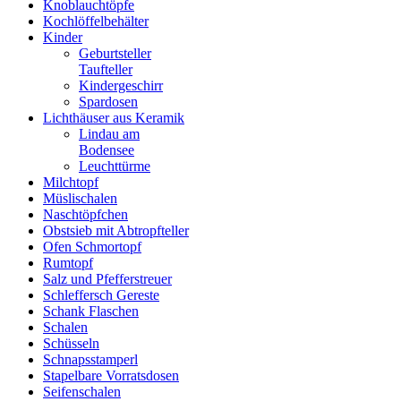
Knoblauchtöpfe
Kochlöffelbehälter
Kinder
Geburtsteller
Taufteller
Kindergeschirr
Spardosen
Lichthäuser aus Keramik
Lindau am
Bodensee
Leuchttürme
Milchtopf
Müslischalen
Naschtöpfchen
Obstsieb mit Abtropfteller
Ofen Schmortopf
Rumtopf
Salz und Pfefferstreuer
Schleffersch Gereste
Schank Flaschen
Schalen
Schüsseln
Schnapsstamperl
Stapelbare Vorratsdosen
Seifenschalen