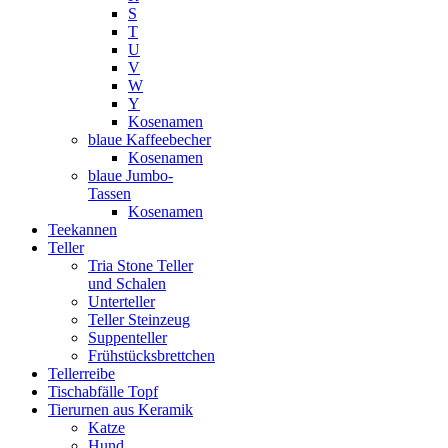
S
T
U
V
W
Y
Kosenamen
blaue Kaffeebecher
Kosenamen
blaue Jumbo-
Tassen
Kosenamen
Teekannen
Teller
Tria Stone Teller
und Schalen
Unterteller
Teller Steinzeug
Suppenteller
Frühstücksbrettchen
Tellerreibe
Tischabfälle Topf
Tierurnen aus Keramik
Katze
Hund