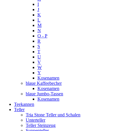
I
J
K
L
M
N
O - P
R
S
T
U
V
W
Y
Kosenamen
blaue Kaffeebecher
Kosenamen
blaue Jumbo-Tassen
Kosenamen
Teekannen
Teller
Tria Stone Teller und Schalen
Unterteller
Teller Steinzeug
Suppenteller