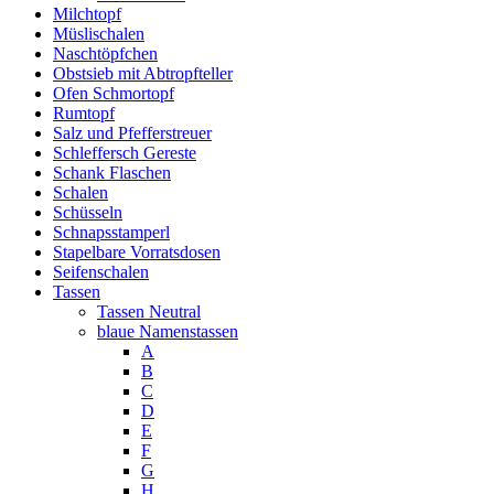
Milchtopf
Müslischalen
Naschtöpfchen
Obstsieb mit Abtropfteller
Ofen Schmortopf
Rumtopf
Salz und Pfefferstreuer
Schleffersch Gereste
Schank Flaschen
Schalen
Schüsseln
Schnapsstamperl
Stapelbare Vorratsdosen
Seifenschalen
Tassen
Tassen Neutral
blaue Namenstassen
A
B
C
D
E
F
G
H