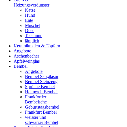
Heizungsverdunster
Katze
Hund
Ente
Muschel
Dose
Teekanne
länglich
Keramikmalen & Töpfern
Angebote
Aschenbecher
Apfelweinglas
Bembel
Angebote
Bembel Salzglasur
Bembel Steinzeug
Sprüche Bembel
Heimweh Bembel
Frankforder
Bembelsche
Geburtstagsbembel
Frankfurt Bembel
weisser und
schwarzer Bembel