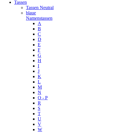
Tassen
Tassen Neutral
blaue
Namenstassen
A
B
C
D
E
F
G
H
I
J
K
L
M
N
O - P
R
S
T
U
V
W