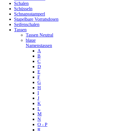
Schalen
Schüsseln
Schnapsstamperl
Stapelbare Vorratsdosen
Seifenschalen
Tassen
Tassen Neutral
blaue
Namenstassen
A
B
C
D
E
F
G
H
I
J
K
L
M
N
O - P
R