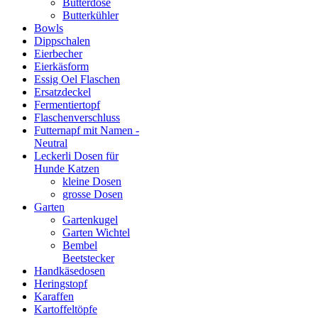
Butterdose
Butterkühler
Bowls
Dippschalen
Eierbecher
Eierkäsform
Essig Oel Flaschen
Ersatzdeckel
Fermentiertopf
Flaschenverschluss
Futternapf mit Namen -
Neutral
Leckerli Dosen für
Hunde Katzen
kleine Dosen
grosse Dosen
Garten
Gartenkugel
Garten Wichtel
Bembel
Beetstecker
Handkäsedosen
Heringstopf
Karaffen
Kartoffeltöpfe