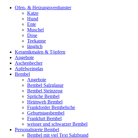
Ofen- & Heizungsverdunster
Katze
Hund
Ente
Muschel
Dose
Teekanne
länglich
Keramikmalen & Töpfern
Angebote
Aschenbecher
Apfelweinglas
Bembel
Angebote
Bembel Salzglasur
Bembel Steinzeug
Sprüche Bembel
Heimweh Bembel
Frankforder Bembelsche
Geburtstagsbembel
Frankfurt Bembel
weisser und schwarzer Bembel
Personalisierte Bembel
Bembel mit viel Text Salzbrand