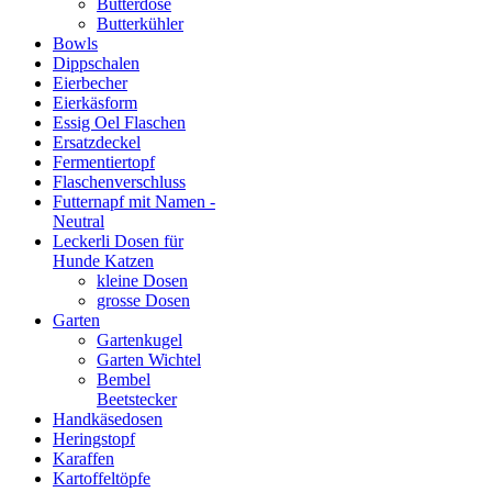
Butterdose
Butterkühler
Bowls
Dippschalen
Eierbecher
Eierkäsform
Essig Oel Flaschen
Ersatzdeckel
Fermentiertopf
Flaschenverschluss
Futternapf mit Namen -
Neutral
Leckerli Dosen für
Hunde Katzen
kleine Dosen
grosse Dosen
Garten
Gartenkugel
Garten Wichtel
Bembel
Beetstecker
Handkäsedosen
Heringstopf
Karaffen
Kartoffeltöpfe