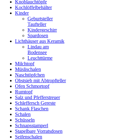
Knoblauchtöpfe
Kochlöffelbehälter
Kinder
Geburtsteller
Taufteller
Kindergeschirr
Spardosen
Lichthäuser aus Keramik
Lindau am
Bodensee
Leuchttürme
Milchtopf
Müslischalen
Naschtöpfchen
Obstsieb mit Abtropfteller
Ofen Schmortopf
Rumtopf
Salz und Pfefferstreuer
Schleffersch Gereste
Schank Flaschen
Schalen
Schüsseln
Schnapsstamperl
Stapelbare Vorratsdosen
Seifenschalen