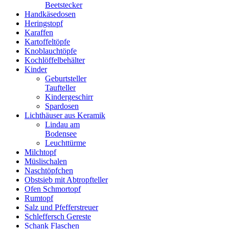
Beetstecker
Handkäsedosen
Heringstopf
Karaffen
Kartoffeltöpfe
Knoblauchtöpfe
Kochlöffelbehälter
Kinder
Geburtsteller
Taufteller
Kindergeschirr
Spardosen
Lichthäuser aus Keramik
Lindau am
Bodensee
Leuchttürme
Milchtopf
Müslischalen
Naschtöpfchen
Obstsieb mit Abtropfteller
Ofen Schmortopf
Rumtopf
Salz und Pfefferstreuer
Schleffersch Gereste
Schank Flaschen