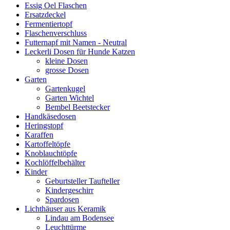
Essig Oel Flaschen
Ersatzdeckel
Fermentiertopf
Flaschenverschluss
Futternapf mit Namen - Neutral
Leckerli Dosen für Hunde Katzen
kleine Dosen
grosse Dosen
Garten
Gartenkugel
Garten Wichtel
Bembel Beetstecker
Handkäsedosen
Heringstopf
Karaffen
Kartoffeltöpfe
Knoblauchtöpfe
Kochlöffelbehälter
Kinder
Geburtsteller Taufteller
Kindergeschirr
Spardosen
Lichthäuser aus Keramik
Lindau am Bodensee
Leuchttürme