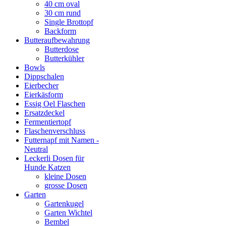
40 cm oval
30 cm rund
Single Brottopf
Backform
Butteraufbewahrung
Butterdose
Butterkühler
Bowls
Dippschalen
Eierbecher
Eierkäsform
Essig Oel Flaschen
Ersatzdeckel
Fermentiertopf
Flaschenverschluss
Futternapf mit Namen -
Neutral
Leckerli Dosen für
Hunde Katzen
kleine Dosen
grosse Dosen
Garten
Gartenkugel
Garten Wichtel
Bembel