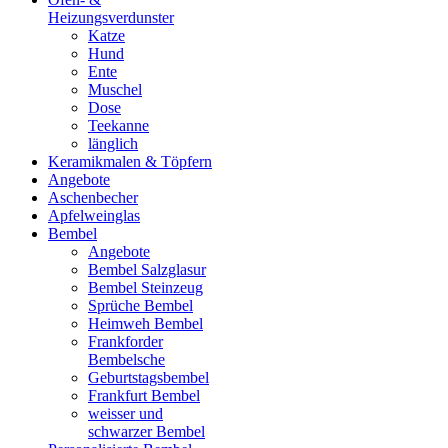
Heizungsverdunster
Katze
Hund
Ente
Muschel
Dose
Teekanne
länglich
Keramikmalen & Töpfern
Angebote
Aschenbecher
Apfelweinglas
Bembel
Angebote
Bembel Salzglasur
Bembel Steinzeug
Sprüche Bembel
Heimweh Bembel
Frankforder
Bembelsche
Geburtstagsbembel
Frankfurt Bembel
weisser und
schwarzer Bembel