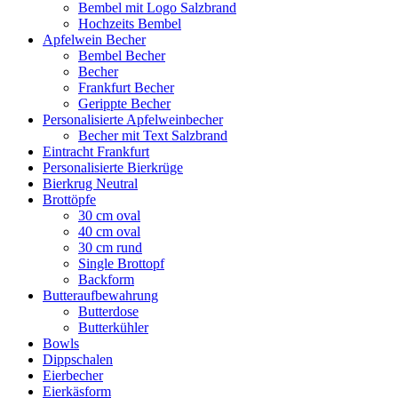
Bembel mit Logo Salzbrand
Hochzeits Bembel
Apfelwein Becher
Bembel Becher
Becher
Frankfurt Becher
Gerippte Becher
Personalisierte Apfelweinbecher
Becher mit Text Salzbrand
Eintracht Frankfurt
Personalisierte Bierkrüge
Bierkrug Neutral
Brottöpfe
30 cm oval
40 cm oval
30 cm rund
Single Brottopf
Backform
Butteraufbewahrung
Butterdose
Butterkühler
Bowls
Dippschalen
Eierbecher
Eierkäsform