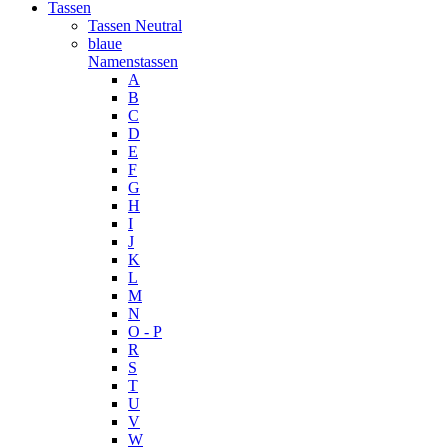
Tassen
Tassen Neutral
blaue
Namenstassen
A
B
C
D
E
F
G
H
I
J
K
L
M
N
O - P
R
S
T
U
V
W