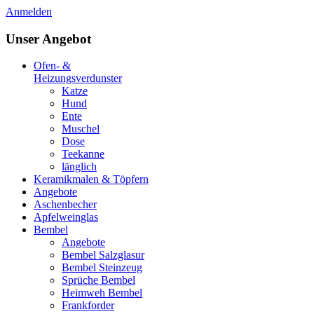
Anmelden
Unser Angebot
Ofen- &
Heizungsverdunster
Katze
Hund
Ente
Muschel
Dose
Teekanne
länglich
Keramikmalen & Töpfern
Angebote
Aschenbecher
Apfelweinglas
Bembel
Angebote
Bembel Salzglasur
Bembel Steinzeug
Sprüche Bembel
Heimweh Bembel
Frankforder