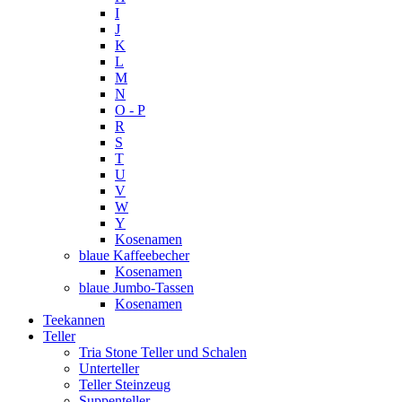
I
J
K
L
M
N
O - P
R
S
T
U
V
W
Y
Kosenamen
blaue Kaffeebecher
Kosenamen
blaue Jumbo-Tassen
Kosenamen
Teekannen
Teller
Tria Stone Teller und Schalen
Unterteller
Teller Steinzeug
Suppenteller