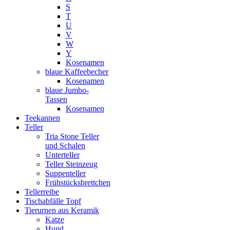
S
T
U
V
W
Y
Kosenamen
blaue Kaffeebecher
Kosenamen
blaue Jumbo-
Tassen
Kosenamen
Teekannen
Teller
Tria Stone Teller
und Schalen
Unterteller
Teller Steinzeug
Suppenteller
Frühstücksbrettchen
Tellerreibe
Tischabfälle Topf
Tierurnen aus Keramik
Katze
Hund