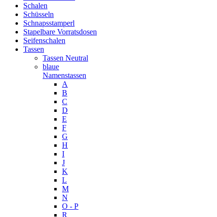
Schalen
Schüsseln
Schnapsstamperl
Stapelbare Vorratsdosen
Seifenschalen
Tassen
Tassen Neutral
blaue
Namenstassen
A
B
C
D
E
F
G
H
I
J
K
L
M
N
O - P
R