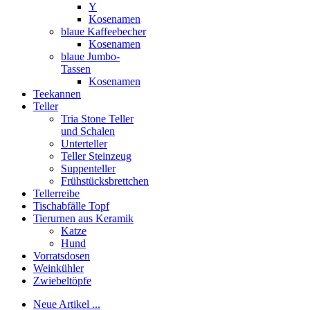
Y
Kosenamen
blaue Kaffeebecher
Kosenamen
blaue Jumbo-
Tassen
Kosenamen
Teekannen
Teller
Tria Stone Teller
und Schalen
Unterteller
Teller Steinzeug
Suppenteller
Frühstücksbrettchen
Tellerreibe
Tischabfälle Topf
Tierurnen aus Keramik
Katze
Hund
Vorratsdosen
Weinkühler
Zwiebeltöpfe
Neue Artikel ...