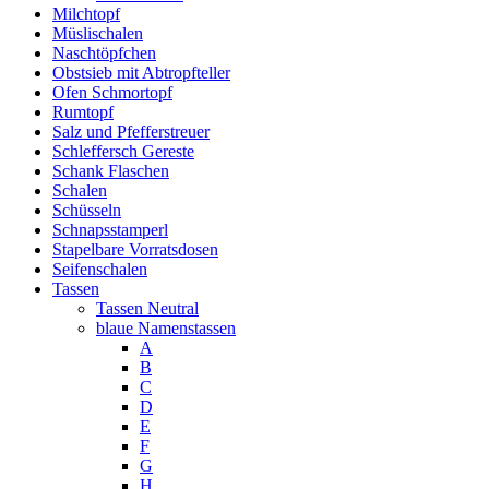
Milchtopf
Müslischalen
Naschtöpfchen
Obstsieb mit Abtropfteller
Ofen Schmortopf
Rumtopf
Salz und Pfefferstreuer
Schleffersch Gereste
Schank Flaschen
Schalen
Schüsseln
Schnapsstamperl
Stapelbare Vorratsdosen
Seifenschalen
Tassen
Tassen Neutral
blaue Namenstassen
A
B
C
D
E
F
G
H