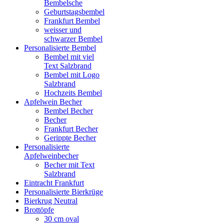
Bembelsche
Geburtstagsbembel
Frankfurt Bembel
weisser und
schwarzer Bembel
Personalisierte Bembel
Bembel mit viel
Text Salzbrand
Bembel mit Logo
Salzbrand
Hochzeits Bembel
Apfelwein Becher
Bembel Becher
Becher
Frankfurt Becher
Gerippte Becher
Personalisierte
Apfelweinbecher
Becher mit Text
Salzbrand
Eintracht Frankfurt
Personalisierte Bierkrüge
Bierkrug Neutral
Brottöpfe
30 cm oval