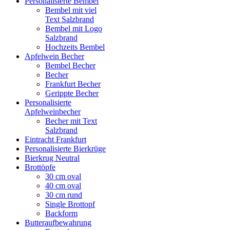
Personalisierte Bembel
Bembel mit viel
Text Salzbrand
Bembel mit Logo
Salzbrand
Hochzeits Bembel
Apfelwein Becher
Bembel Becher
Becher
Frankfurt Becher
Gerippte Becher
Personalisierte
Apfelweinbecher
Becher mit Text
Salzbrand
Eintracht Frankfurt
Personalisierte Bierkrüge
Bierkrug Neutral
Brottöpfe
30 cm oval
40 cm oval
30 cm rund
Single Brottopf
Backform
Butteraufbewahrung