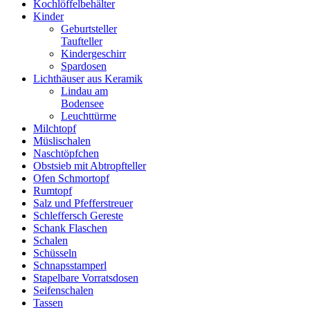
Kochlöffelbehälter
Kinder
Geburtsteller
Taufteller
Kindergeschirr
Spardosen
Lichthäuser aus Keramik
Lindau am
Bodensee
Leuchttürme
Milchtopf
Müslischalen
Naschtöpfchen
Obstsieb mit Abtropfteller
Ofen Schmortopf
Rumtopf
Salz und Pfefferstreuer
Schleffersch Gereste
Schank Flaschen
Schalen
Schüsseln
Schnapsstamperl
Stapelbare Vorratsdosen
Seifenschalen
Tassen