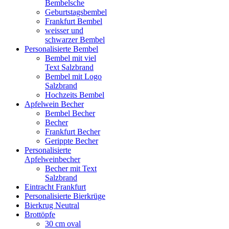
Bembelsche
Geburtstagsbembel
Frankfurt Bembel
weisser und
schwarzer Bembel
Personalisierte Bembel
Bembel mit viel
Text Salzbrand
Bembel mit Logo
Salzbrand
Hochzeits Bembel
Apfelwein Becher
Bembel Becher
Becher
Frankfurt Becher
Gerippte Becher
Personalisierte
Apfelweinbecher
Becher mit Text
Salzbrand
Eintracht Frankfurt
Personalisierte Bierkrüge
Bierkrug Neutral
Brottöpfe
30 cm oval