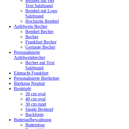
Bembel mit viel
Text Salzbrand
Bembel mit Logo
Salzbrand
Hochzeits Bembel
Apfelwein Becher
Bembel Becher
Becher
Frankfurt Becher
Gerippte Becher
Personalisierte
Apfelweinbecher
Becher mit Text
Salzbrand
Eintracht Frankfurt
Personalisierte Bierkrüge
Bierkrug Neutral
Brottöpfe
30 cm oval
40 cm oval
30 cm rund
Single Brottopf
Backform
Butteraufbewahrung
Butterdose