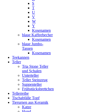
S
T
U
V
W
Y
Kosenamen
blaue Kaffeebecher
Kosenamen
blaue Jumbo-
Tassen
Kosenamen
Teekannen
Teller
Tria Stone Teller
und Schalen
Unterteller
Teller Steinzeug
Suppenteller
Frühstücksbrettchen
Tellerreibe
Tischabfälle Topf
Tierurnen aus Keramik
Katze
Hund