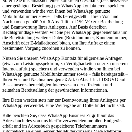
Sofern Sie uns anlässlich eines konkreten Geschäfts (beispielsweise
einer getätigten Bestellung) per WhatsApp kontaktieren, speichern
und verwenden wir die von Ihnen bei WhatsApp genutzte
Mobilfunknummer sowie – falls bereitgestellt – Ihren Vor- und
Nachnamen gemäß Art. 6 Abs. 1 lit. b. DSGVO zur Bearbeitung
und Beantwortung Ihres Anliegens. Auf Basis derselben
Rechtsgrundlage werden wir Sie per WhatsApp gegebenenfalls um
die Bereitstellung weiterer Daten (Bestellnummer, Kundennummer,
Anschrift oder E-Mailadresse) bitten, um Ihre Anfrage einem
bestimmten Vorgang zuordnen zu können.
Nutzen Sie unseren WhatsApp-Kontakt für allgemeine Anfragen
(etwa zum Leistungsspektrum, zu Verfügbarkeiten oder zu unserem
Internetauftritt) speichern und verwenden wir die von Ihnen bei
WhatsApp genutzte Mobilfunknummer sowie – falls bereitgestellt –
Ihren Vor- und Nachnamen gemäß Art. 6 Abs. 1 lit. f DSGVO auf
Basis unseres berechtigten Interesses an der effizienten und
zeitnahen Bereitstellung der gewünschten Informationen.
Ihre Daten werden stets nur zur Beantwortung Ihres Anliegens per
WhatsApp verwendet. Eine Weitergabe an Dritte findet nicht statt.
Bitte beachten Sie, dass WhatsApp Business Zugriff auf das
Adressbuch des von uns hierfür verwendeten mobilen Endgeräts
erhält und im Adressbuch gespeicherte Telefonnummern
automatisch an einen Server des Mutterkonzerns Meta Platforms