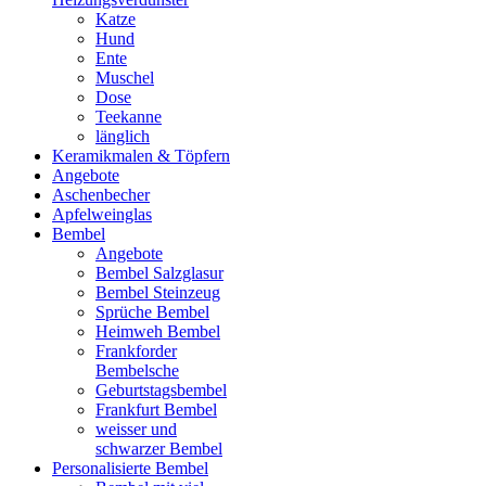
Katze
Hund
Ente
Muschel
Dose
Teekanne
länglich
Keramikmalen & Töpfern
Angebote
Aschenbecher
Apfelweinglas
Bembel
Angebote
Bembel Salzglasur
Bembel Steinzeug
Sprüche Bembel
Heimweh Bembel
Frankforder
Bembelsche
Geburtstagsbembel
Frankfurt Bembel
weisser und
schwarzer Bembel
Personalisierte Bembel