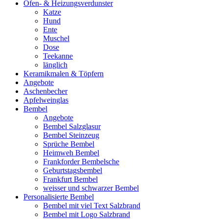
Ofen- & Heizungsverdunster
Katze
Hund
Ente
Muschel
Dose
Teekanne
länglich
Keramikmalen & Töpfern
Angebote
Aschenbecher
Apfelweinglas
Bembel
Angebote
Bembel Salzglasur
Bembel Steinzeug
Sprüche Bembel
Heimweh Bembel
Frankforder Bembelsche
Geburtstagsbembel
Frankfurt Bembel
weisser und schwarzer Bembel
Personalisierte Bembel
Bembel mit viel Text Salzbrand
Bembel mit Logo Salzbrand