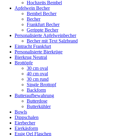
Hochzeits Bembel
Apfelwein Becher
Bembel Becher
Becher
Frankfurt Becher
Gerippte Becher
Personalisierte Apfelweinbecher
Becher mit Text Salzbrand
Eintracht Frankfurt
Personalisierte Bierkrüge
Bierkrug Neutral
Brottöpfe
30 cm oval
40 cm oval
30 cm rund
Single Brottopf
Backform
Butteraufbewahrung
Butterdose
Butterkühler
Bowls
Dippschalen
Eierbecher
Eierkäsform
Essig Oel Flaschen