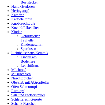
Beetstecker
Handkäsedosen
Heringstopf
Karaffen
Kartoffeltöpfe
Knoblauchtöpfe
Kochlöffelbehälter
Kinder
Geburtsteller
Taufteller
Kindergeschirr
Spardosen
Lichthäuser aus Keramik
Lindau am
Bodensee
Leuchttürme
Milchtopf
Müslischalen
Naschtöpfchen
Obstsieb mit Abtropfteller
Ofen Schmortopf
Rumtopf
Salz und Pfefferstreuer
Schleffersch Gereste
Schank Flaschen