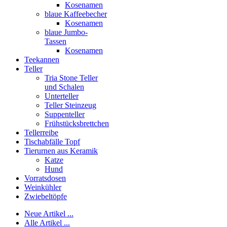
Kosenamen
blaue Kaffeebecher
Kosenamen
blaue Jumbo-
Tassen
Kosenamen
Teekannen
Teller
Tria Stone Teller
und Schalen
Unterteller
Teller Steinzeug
Suppenteller
Frühstücksbrettchen
Tellerreibe
Tischabfälle Topf
Tierurnen aus Keramik
Katze
Hund
Vorratsdosen
Weinkühler
Zwiebeltöpfe
Neue Artikel ...
Alle Artikel ...