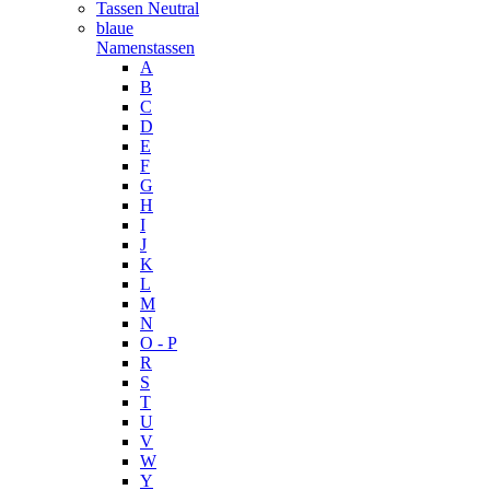
Tassen Neutral
blaue
Namenstassen
A
B
C
D
E
F
G
H
I
J
K
L
M
N
O - P
R
S
T
U
V
W
Y