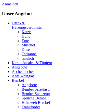
Anmelden
Unser Angebot
Ofen- &
Heizungsverdunster
Katze
Hund
Ente
Muschel
Dose
Teekanne
länglich
Keramikmalen & Töpfern
Angebote
Aschenbecher
Apfelweinglas
Bembel
Angebote
Bembel Salzglasur
Bembel Steinzeug
Sprüche Bembel
Heimweh Bembel
Frankforder