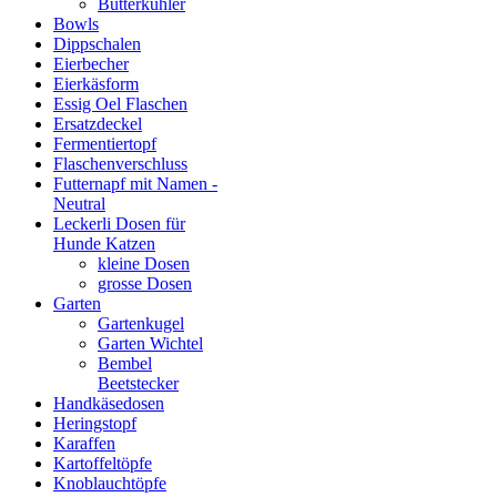
Butterkühler
Bowls
Dippschalen
Eierbecher
Eierkäsform
Essig Oel Flaschen
Ersatzdeckel
Fermentiertopf
Flaschenverschluss
Futternapf mit Namen -
Neutral
Leckerli Dosen für
Hunde Katzen
kleine Dosen
grosse Dosen
Garten
Gartenkugel
Garten Wichtel
Bembel
Beetstecker
Handkäsedosen
Heringstopf
Karaffen
Kartoffeltöpfe
Knoblauchtöpfe