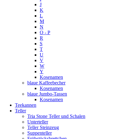
J
K
L
M
N
O - P
R
S
T
U
V
W
Y
Kosenamen
blaue Kaffeebecher
Kosenamen
blaue Jumbo-Tassen
Kosenamen
Teekannen
Teller
Tria Stone Teller und Schalen
Unterteller
Teller Steinzeug
Suppenteller
Frühstücksbrettchen