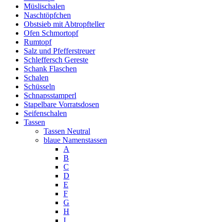
Müslischalen
Naschtöpfchen
Obstsieb mit Abtropfteller
Ofen Schmortopf
Rumtopf
Salz und Pfefferstreuer
Schleffersch Gereste
Schank Flaschen
Schalen
Schüsseln
Schnapsstamperl
Stapelbare Vorratsdosen
Seifenschalen
Tassen
Tassen Neutral
blaue Namenstassen
A
B
C
D
E
F
G
H
I