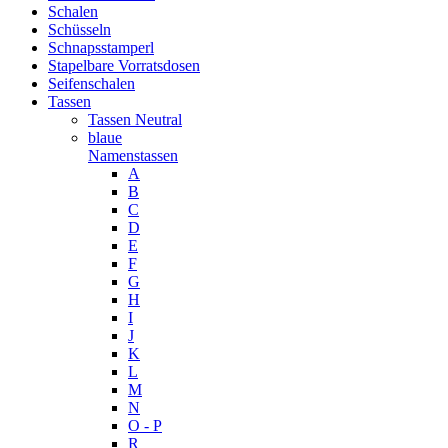
Schalen
Schüsseln
Schnapsstamperl
Stapelbare Vorratsdosen
Seifenschalen
Tassen
Tassen Neutral
blaue
Namenstassen
A
B
C
D
E
F
G
H
I
J
K
L
M
N
O - P
R