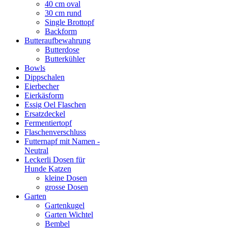
40 cm oval
30 cm rund
Single Brottopf
Backform
Butteraufbewahrung
Butterdose
Butterkühler
Bowls
Dippschalen
Eierbecher
Eierkäsform
Essig Oel Flaschen
Ersatzdeckel
Fermentiertopf
Flaschenverschluss
Futternapf mit Namen -
Neutral
Leckerli Dosen für
Hunde Katzen
kleine Dosen
grosse Dosen
Garten
Gartenkugel
Garten Wichtel
Bembel