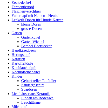
Ersatzdeckel
Fermentiertopf
Flaschenverschluss
Futternapf mit Namen - Neutral
Leckerli Dosen für Hunde Katzen
kleine Dosen
grosse Dosen
Garten
Gartenkugel
Garten Wichtel
Bembel Beetstecker
Handkäsedosen
Heringstopf
Karaffen
Kartoffeltöpfe
Knoblauchtöpfe
Kochlöffelbehälter
Kinder
Geburtsteller Taufteller
Kindergeschirr
Spardosen
Lichthäuser aus Keramik
Lindau am Bodensee
Leuchttürme
Milchtopf