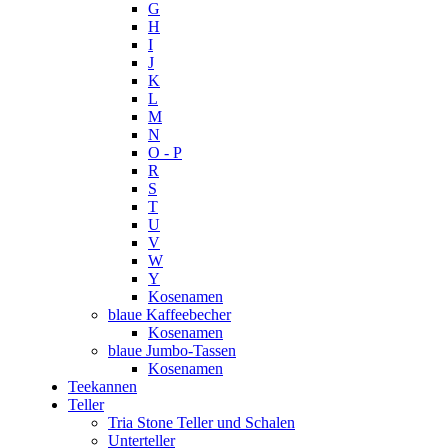
G
H
I
J
K
L
M
N
O - P
R
S
T
U
V
W
Y
Kosenamen
blaue Kaffeebecher
Kosenamen
blaue Jumbo-Tassen
Kosenamen
Teekannen
Teller
Tria Stone Teller und Schalen
Unterteller