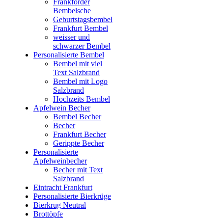
Frankforder
Bembelsche
Geburtstagsbembel
Frankfurt Bembel
weisser und
schwarzer Bembel
Personalisierte Bembel
Bembel mit viel
Text Salzbrand
Bembel mit Logo
Salzbrand
Hochzeits Bembel
Apfelwein Becher
Bembel Becher
Becher
Frankfurt Becher
Gerippte Becher
Personalisierte
Apfelweinbecher
Becher mit Text
Salzbrand
Eintracht Frankfurt
Personalisierte Bierkrüge
Bierkrug Neutral
Brottöpfe