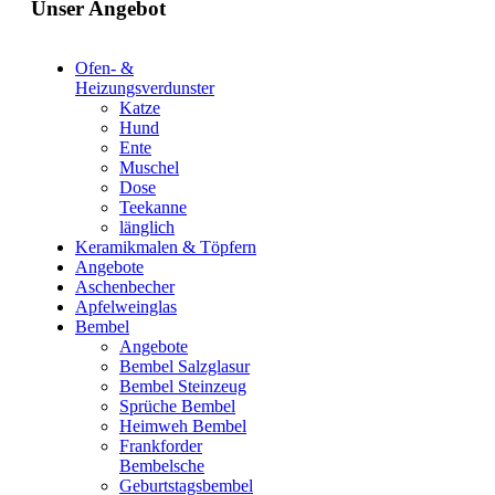
Unser Angebot
Ofen- &
Heizungsverdunster
Katze
Hund
Ente
Muschel
Dose
Teekanne
länglich
Keramikmalen & Töpfern
Angebote
Aschenbecher
Apfelweinglas
Bembel
Angebote
Bembel Salzglasur
Bembel Steinzeug
Sprüche Bembel
Heimweh Bembel
Frankforder
Bembelsche
Geburtstagsbembel