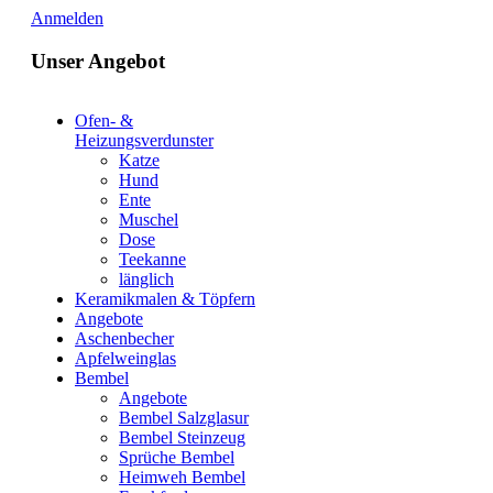
Anmelden
Unser Angebot
Ofen- &
Heizungsverdunster
Katze
Hund
Ente
Muschel
Dose
Teekanne
länglich
Keramikmalen & Töpfern
Angebote
Aschenbecher
Apfelweinglas
Bembel
Angebote
Bembel Salzglasur
Bembel Steinzeug
Sprüche Bembel
Heimweh Bembel