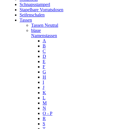
Schnapsstamperl
Stapelbare Vorratsdosen
Seifenschalen
Tassen
Tassen Neutral
blaue
Namenstassen
A
B
C
D
E
F
G
H
I
J
K
L
M
N
O - P
R
S
T