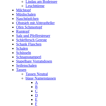
Lindau am Bodensee
Leuchttürme
Milchtopf
Müslischalen
Naschtöpfchen
Obstsieb mit Abtropfteller
Ofen Schmortopf
Rumtopf
Salz und Pfefferstreuer
Schleffersch Gereste
Schank Flaschen
Schalen
Schüsseln
Schnapsstamperl
Stapelbare Vorratsdosen
Seifenschalen
Tassen
Tassen Neutral
blaue Namenstassen
A
B
C
D
E
F