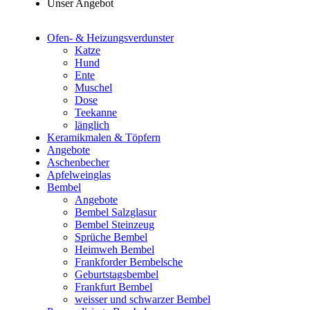
Unser Angebot
Ofen- & Heizungsverdunster
Katze
Hund
Ente
Muschel
Dose
Teekanne
länglich
Keramikmalen & Töpfern
Angebote
Aschenbecher
Apfelweinglas
Bembel
Angebote
Bembel Salzglasur
Bembel Steinzeug
Sprüche Bembel
Heimweh Bembel
Frankforder Bembelsche
Geburtstagsbembel
Frankfurt Bembel
weisser und schwarzer Bembel