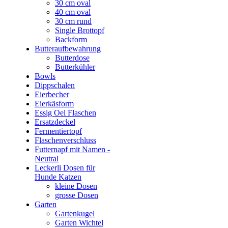
30 cm oval
40 cm oval
30 cm rund
Single Brottopf
Backform
Butteraufbewahrung
Butterdose
Butterkühler
Bowls
Dippschalen
Eierbecher
Eierkäsform
Essig Oel Flaschen
Ersatzdeckel
Fermentiertopf
Flaschenverschluss
Futternapf mit Namen -
Neutral
Leckerli Dosen für
Hunde Katzen
kleine Dosen
grosse Dosen
Garten
Gartenkugel
Garten Wichtel