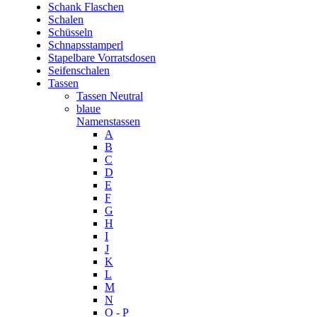
Schank Flaschen
Schalen
Schüsseln
Schnapsstamperl
Stapelbare Vorratsdosen
Seifenschalen
Tassen
Tassen Neutral
blaue
Namenstassen
A
B
C
D
E
F
G
H
I
J
K
L
M
N
O - P