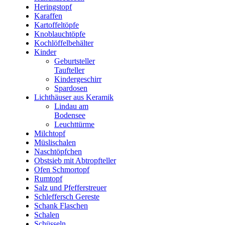
Heringstopf
Karaffen
Kartoffeltöpfe
Knoblauchtöpfe
Kochlöffelbehälter
Kinder
Geburtsteller
Taufteller
Kindergeschirr
Spardosen
Lichthäuser aus Keramik
Lindau am
Bodensee
Leuchttürme
Milchtopf
Müslischalen
Naschtöpfchen
Obstsieb mit Abtropfteller
Ofen Schmortopf
Rumtopf
Salz und Pfefferstreuer
Schleffersch Gereste
Schank Flaschen
Schalen
Schüsseln