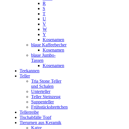
R
S
T
U
V
W
Y
Kosenamen
blaue Kaffeebecher
Kosenamen
blaue Jumbo-
Tassen
Kosenamen
Teekannen
Teller
Tria Stone Teller
und Schalen
Unterteller
Teller Steinzeug
Suppenteller
Frühstücksbrettchen
Tellerreibe
Tischabfälle Topf
Tierurnen aus Keramik
Katze