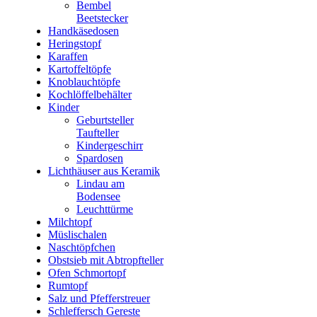
Bembel
Beetstecker
Handkäsedosen
Heringstopf
Karaffen
Kartoffeltöpfe
Knoblauchtöpfe
Kochlöffelbehälter
Kinder
Geburtsteller
Taufteller
Kindergeschirr
Spardosen
Lichthäuser aus Keramik
Lindau am
Bodensee
Leuchttürme
Milchtopf
Müslischalen
Naschtöpfchen
Obstsieb mit Abtropfteller
Ofen Schmortopf
Rumtopf
Salz und Pfefferstreuer
Schleffersch Gereste