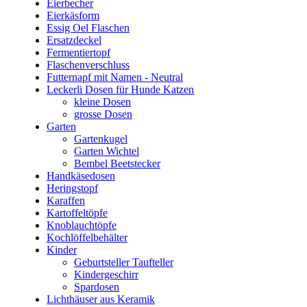
Eierbecher
Eierkäsform
Essig Oel Flaschen
Ersatzdeckel
Fermentiertopf
Flaschenverschluss
Futternapf mit Namen - Neutral
Leckerli Dosen für Hunde Katzen
kleine Dosen
grosse Dosen
Garten
Gartenkugel
Garten Wichtel
Bembel Beetstecker
Handkäsedosen
Heringstopf
Karaffen
Kartoffeltöpfe
Knoblauchtöpfe
Kochlöffelbehälter
Kinder
Geburtsteller Taufteller
Kindergeschirr
Spardosen
Lichthäuser aus Keramik