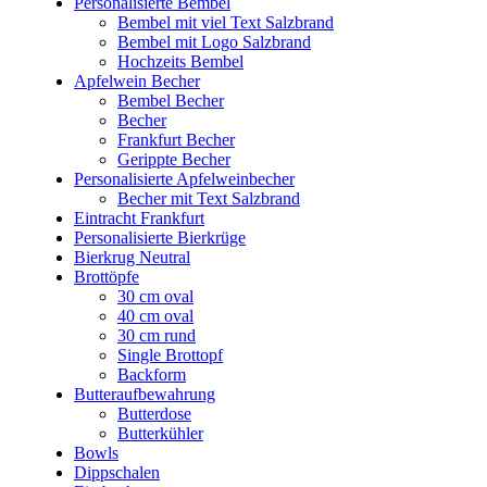
Personalisierte Bembel
Bembel mit viel Text Salzbrand
Bembel mit Logo Salzbrand
Hochzeits Bembel
Apfelwein Becher
Bembel Becher
Becher
Frankfurt Becher
Gerippte Becher
Personalisierte Apfelweinbecher
Becher mit Text Salzbrand
Eintracht Frankfurt
Personalisierte Bierkrüge
Bierkrug Neutral
Brottöpfe
30 cm oval
40 cm oval
30 cm rund
Single Brottopf
Backform
Butteraufbewahrung
Butterdose
Butterkühler
Bowls
Dippschalen