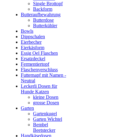
Single Brottopf
Backform
Butteraufbewahrung
Butterdose
Butterkühler
Bowls
Dippschalen
Eierbecher
Eierkäsform
Essig Oel Flaschen
Ersatzdeckel
Fermentiertopf
Flaschenverschluss
Futternapf mit Namen -
Neutral
Leckerli Dosen für
Hunde Katzen
kleine Dosen
grosse Dosen
Garten
Gartenkugel
Garten Wichtel
Bembel
Beetstecker
Handkäsedosen