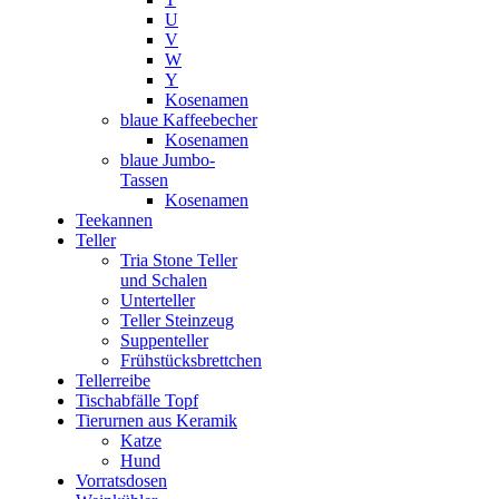
U
V
W
Y
Kosenamen
blaue Kaffeebecher
Kosenamen
blaue Jumbo-
Tassen
Kosenamen
Teekannen
Teller
Tria Stone Teller
und Schalen
Unterteller
Teller Steinzeug
Suppenteller
Frühstücksbrettchen
Tellerreibe
Tischabfälle Topf
Tierurnen aus Keramik
Katze
Hund
Vorratsdosen