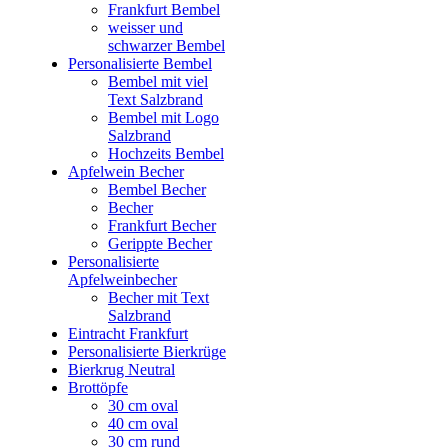
Frankfurt Bembel
weisser und
schwarzer Bembel
Personalisierte Bembel
Bembel mit viel
Text Salzbrand
Bembel mit Logo
Salzbrand
Hochzeits Bembel
Apfelwein Becher
Bembel Becher
Becher
Frankfurt Becher
Gerippte Becher
Personalisierte
Apfelweinbecher
Becher mit Text
Salzbrand
Eintracht Frankfurt
Personalisierte Bierkrüge
Bierkrug Neutral
Brottöpfe
30 cm oval
40 cm oval
30 cm rund