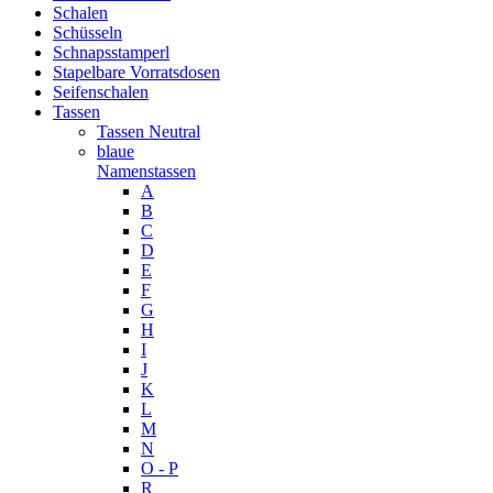
Schalen
Schüsseln
Schnapsstamperl
Stapelbare Vorratsdosen
Seifenschalen
Tassen
Tassen Neutral
blaue
Namenstassen
A
B
C
D
E
F
G
H
I
J
K
L
M
N
O - P
R