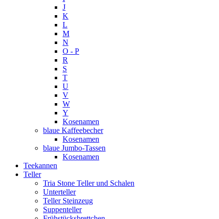
J
K
L
M
N
O - P
R
S
T
U
V
W
Y
Kosenamen
blaue Kaffeebecher
Kosenamen
blaue Jumbo-Tassen
Kosenamen
Teekannen
Teller
Tria Stone Teller und Schalen
Unterteller
Teller Steinzeug
Suppenteller
Frühstücksbrettchen