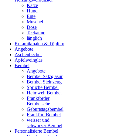
Katze
Hund
Ente
Muschel
Dose
Teekanne
länglich
Keramikmalen & Töpfern
Angebote
Aschenbecher
Apfelweinglas
Bembel
Angebote
Bembel Salzglasur
Bembel Steinzeug
Sprüche Bembel
Heimweh Bembel
Frankforder
Bembelsche
Geburtstagsbembel
Frankfurt Bembel
weisser und
schwarzer Bembel
Personalisierte Bembel