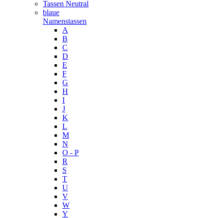
Tassen Neutral
blaue
Namenstassen
A
B
C
D
E
F
G
H
I
J
K
L
M
N
O - P
R
S
T
U
V
W
Y