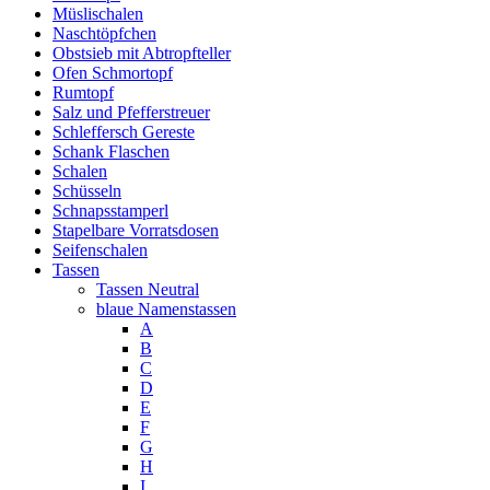
Müslischalen
Naschtöpfchen
Obstsieb mit Abtropfteller
Ofen Schmortopf
Rumtopf
Salz und Pfefferstreuer
Schleffersch Gereste
Schank Flaschen
Schalen
Schüsseln
Schnapsstamperl
Stapelbare Vorratsdosen
Seifenschalen
Tassen
Tassen Neutral
blaue Namenstassen
A
B
C
D
E
F
G
H
I