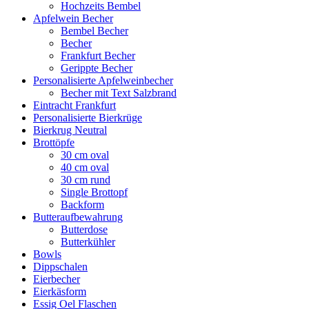
Hochzeits Bembel
Apfelwein Becher
Bembel Becher
Becher
Frankfurt Becher
Gerippte Becher
Personalisierte Apfelweinbecher
Becher mit Text Salzbrand
Eintracht Frankfurt
Personalisierte Bierkrüge
Bierkrug Neutral
Brottöpfe
30 cm oval
40 cm oval
30 cm rund
Single Brottopf
Backform
Butteraufbewahrung
Butterdose
Butterkühler
Bowls
Dippschalen
Eierbecher
Eierkäsform
Essig Oel Flaschen