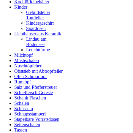
Kochlöffelbehälter
Kinder
Geburtsteller
Taufteller
Kindergeschirr
Spardosen
Lichthäuser aus Keramik
Lindau am
Bodensee
Leuchttürme
Milchtopf
Müslischalen
Naschtöpfchen
Obstsieb mit Abtropfteller
Ofen Schmortopf
Rumtopf
Salz und Pfefferstreuer
Schleffersch Gereste
Schank Flaschen
Schalen
Schüsseln
Schnapsstamperl
Stapelbare Vorratsdosen
Seifenschalen
Tassen