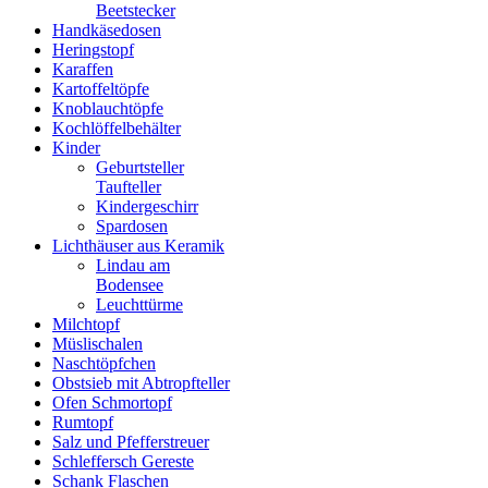
Beetstecker
Handkäsedosen
Heringstopf
Karaffen
Kartoffeltöpfe
Knoblauchtöpfe
Kochlöffelbehälter
Kinder
Geburtsteller
Taufteller
Kindergeschirr
Spardosen
Lichthäuser aus Keramik
Lindau am
Bodensee
Leuchttürme
Milchtopf
Müslischalen
Naschtöpfchen
Obstsieb mit Abtropfteller
Ofen Schmortopf
Rumtopf
Salz und Pfefferstreuer
Schleffersch Gereste
Schank Flaschen