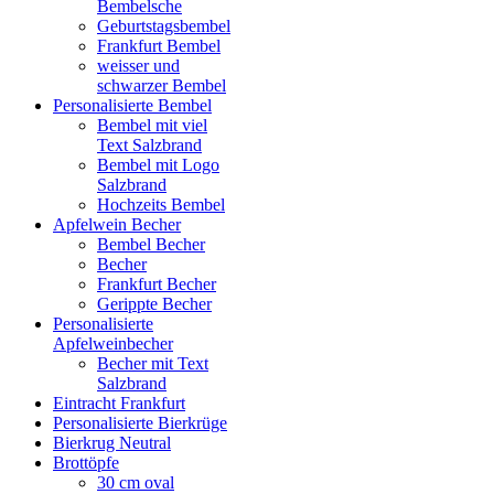
Bembelsche
Geburtstagsbembel
Frankfurt Bembel
weisser und
schwarzer Bembel
Personalisierte Bembel
Bembel mit viel
Text Salzbrand
Bembel mit Logo
Salzbrand
Hochzeits Bembel
Apfelwein Becher
Bembel Becher
Becher
Frankfurt Becher
Gerippte Becher
Personalisierte
Apfelweinbecher
Becher mit Text
Salzbrand
Eintracht Frankfurt
Personalisierte Bierkrüge
Bierkrug Neutral
Brottöpfe
30 cm oval