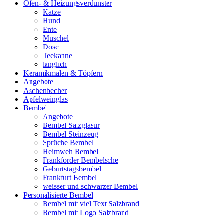
Ofen- & Heizungsverdunster
Katze
Hund
Ente
Muschel
Dose
Teekanne
länglich
Keramikmalen & Töpfern
Angebote
Aschenbecher
Apfelweinglas
Bembel
Angebote
Bembel Salzglasur
Bembel Steinzeug
Sprüche Bembel
Heimweh Bembel
Frankforder Bembelsche
Geburtstagsbembel
Frankfurt Bembel
weisser und schwarzer Bembel
Personalisierte Bembel
Bembel mit viel Text Salzbrand
Bembel mit Logo Salzbrand