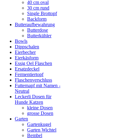
40 cm oval
30 cm rund
Single Brottopf
Backform
Butteraufbewahrung
Butterdose
Butterkühler
Bowls
Dippschalen
Eierbecher
Eierkäsform
Essig Oel Flaschen
Ersatzdeckel
Fermentiertopf
Flaschenverschluss
Futternapf mit Namen -
Neutral
Leckerli Dosen für
Hunde Katzen
kleine Dosen
grosse Dosen
Garten
Gartenkugel
Garten Wichtel
Bembel