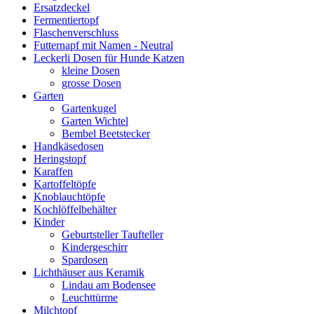
Ersatzdeckel
Fermentiertopf
Flaschenverschluss
Futternapf mit Namen - Neutral
Leckerli Dosen für Hunde Katzen
kleine Dosen
grosse Dosen
Garten
Gartenkugel
Garten Wichtel
Bembel Beetstecker
Handkäsedosen
Heringstopf
Karaffen
Kartoffeltöpfe
Knoblauchtöpfe
Kochlöffelbehälter
Kinder
Geburtsteller Taufteller
Kindergeschirr
Spardosen
Lichthäuser aus Keramik
Lindau am Bodensee
Leuchttürme
Milchtopf