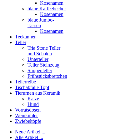
Kosenamen
blaue Kaffeebecher
Kosenamen
blaue Jumbo-
Tassen
Kosenamen
Teekannen
Teller
Tria Stone Teller
und Schalen
Unterteller
Teller Steinzeug
Suppenteller
Frühstücksbrettchen
Tellerreibe
Tischabfälle Topf
Tierurnen aus Keramik
Katze
Hund
Vorratsdosen
Weinkühler
Zwiebeltöpfe
Neue Artikel ...
Alle Artikel ...