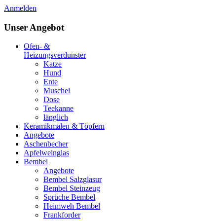
Anmelden
Unser Angebot
Ofen- &
Heizungsverdunster
Katze
Hund
Ente
Muschel
Dose
Teekanne
länglich
Keramikmalen & Töpfern
Angebote
Aschenbecher
Apfelweinglas
Bembel
Angebote
Bembel Salzglasur
Bembel Steinzeug
Sprüche Bembel
Heimweh Bembel
Frankforder