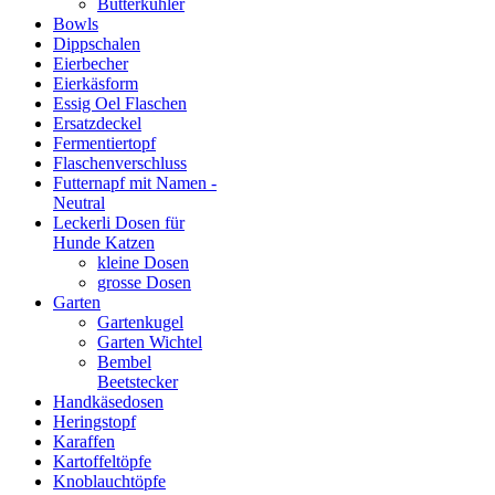
Butterkühler
Bowls
Dippschalen
Eierbecher
Eierkäsform
Essig Oel Flaschen
Ersatzdeckel
Fermentiertopf
Flaschenverschluss
Futternapf mit Namen -
Neutral
Leckerli Dosen für
Hunde Katzen
kleine Dosen
grosse Dosen
Garten
Gartenkugel
Garten Wichtel
Bembel
Beetstecker
Handkäsedosen
Heringstopf
Karaffen
Kartoffeltöpfe
Knoblauchtöpfe