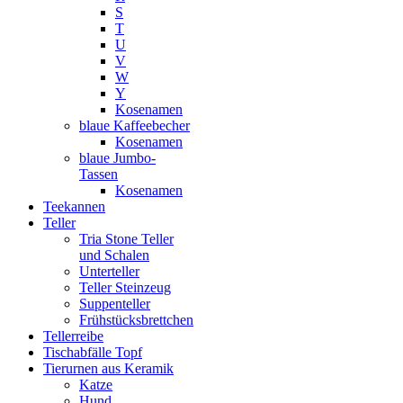
S
T
U
V
W
Y
Kosenamen
blaue Kaffeebecher
Kosenamen
blaue Jumbo-
Tassen
Kosenamen
Teekannen
Teller
Tria Stone Teller
und Schalen
Unterteller
Teller Steinzeug
Suppenteller
Frühstücksbrettchen
Tellerreibe
Tischabfälle Topf
Tierurnen aus Keramik
Katze
Hund