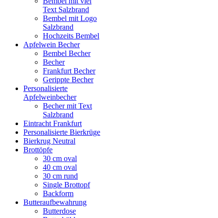
Bembel mit viel
Text Salzbrand
Bembel mit Logo
Salzbrand
Hochzeits Bembel
Apfelwein Becher
Bembel Becher
Becher
Frankfurt Becher
Gerippte Becher
Personalisierte
Apfelweinbecher
Becher mit Text
Salzbrand
Eintracht Frankfurt
Personalisierte Bierkrüge
Bierkrug Neutral
Brottöpfe
30 cm oval
40 cm oval
30 cm rund
Single Brottopf
Backform
Butteraufbewahrung
Butterdose