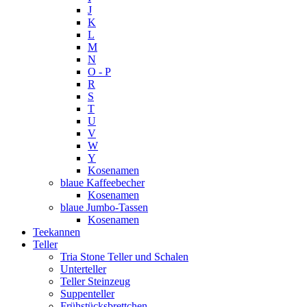
J
K
L
M
N
O - P
R
S
T
U
V
W
Y
Kosenamen
blaue Kaffeebecher
Kosenamen
blaue Jumbo-Tassen
Kosenamen
Teekannen
Teller
Tria Stone Teller und Schalen
Unterteller
Teller Steinzeug
Suppenteller
Frühstücksbrettchen