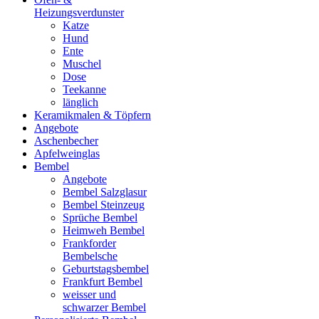
Heizungsverdunster
Katze
Hund
Ente
Muschel
Dose
Teekanne
länglich
Keramikmalen & Töpfern
Angebote
Aschenbecher
Apfelweinglas
Bembel
Angebote
Bembel Salzglasur
Bembel Steinzeug
Sprüche Bembel
Heimweh Bembel
Frankforder
Bembelsche
Geburtstagsbembel
Frankfurt Bembel
weisser und
schwarzer Bembel