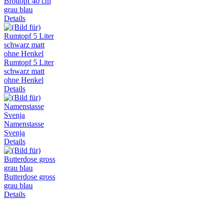
Brottopf 40 cm
grau blau
Details
Rumtopf 5 Liter
schwarz matt
ohne Henkel
Details
Namenstasse
Svenja
Details
Butterdose gross
grau blau
Details