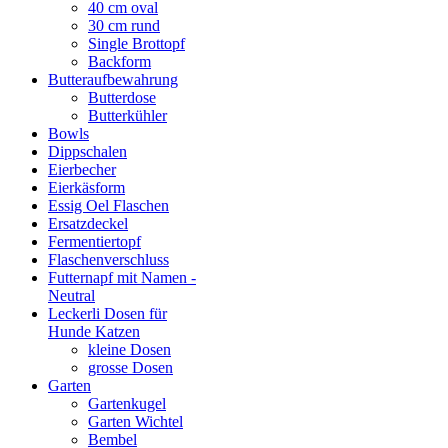
40 cm oval
30 cm rund
Single Brottopf
Backform
Butteraufbewahrung
Butterdose
Butterkühler
Bowls
Dippschalen
Eierbecher
Eierkäsform
Essig Oel Flaschen
Ersatzdeckel
Fermentiertopf
Flaschenverschluss
Futternapf mit Namen -
Neutral
Leckerli Dosen für
Hunde Katzen
kleine Dosen
grosse Dosen
Garten
Gartenkugel
Garten Wichtel
Bembel