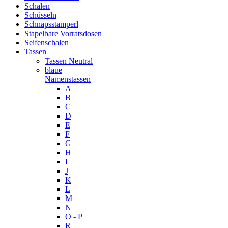
Schalen
Schüsseln
Schnapsstamperl
Stapelbare Vorratsdosen
Seifenschalen
Tassen
Tassen Neutral
blaue
Namenstassen
A
B
C
D
E
F
G
H
I
J
K
L
M
N
O - P
R