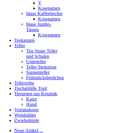
Y
Kosenamen
blaue Kaffeebecher
Kosenamen
blaue Jumbo-
Tassen
Kosenamen
Teekannen
Teller
Tria Stone Teller
und Schalen
Unterteller
Teller Steinzeug
Suppenteller
Frühstücksbrettchen
Tellerreibe
Tischabfälle Topf
Tierurnen aus Keramik
Katze
Hund
Vorratsdosen
Weinkühler
Zwiebeltöpfe
Neue Artikel ...