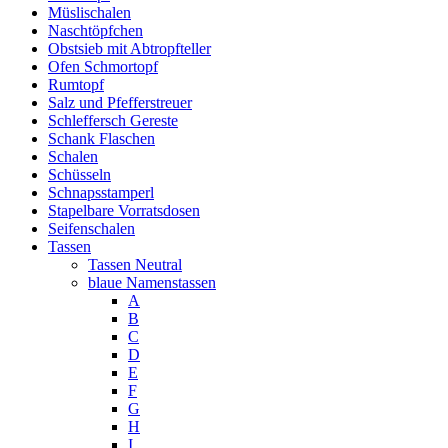
Müslischalen
Naschtöpfchen
Obstsieb mit Abtropfteller
Ofen Schmortopf
Rumtopf
Salz und Pfefferstreuer
Schleffersch Gereste
Schank Flaschen
Schalen
Schüsseln
Schnapsstamperl
Stapelbare Vorratsdosen
Seifenschalen
Tassen
Tassen Neutral
blaue Namenstassen
A
B
C
D
E
F
G
H
I