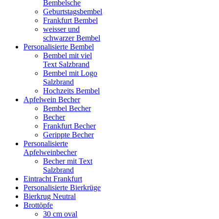
Bembelsche
Geburtstagsbembel
Frankfurt Bembel
weisser und
schwarzer Bembel
Personalisierte Bembel
Bembel mit viel
Text Salzbrand
Bembel mit Logo
Salzbrand
Hochzeits Bembel
Apfelwein Becher
Bembel Becher
Becher
Frankfurt Becher
Gerippte Becher
Personalisierte
Apfelweinbecher
Becher mit Text
Salzbrand
Eintracht Frankfurt
Personalisierte Bierkrüge
Bierkrug Neutral
Brottöpfe
30 cm oval