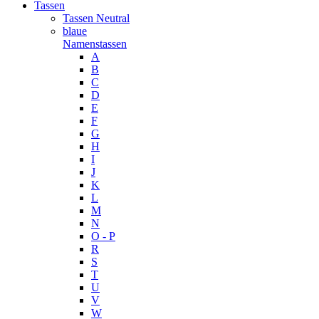
Tassen
Tassen Neutral
blaue
Namenstassen
A
B
C
D
E
F
G
H
I
J
K
L
M
N
O - P
R
S
T
U
V
W