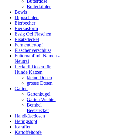
Butterdose
Butterkühler
Bowls
Dippschalen
Eierbecher
Eierkäsform
Essig Oel Flaschen
Ersatzdeckel
Fermentiertopf
Flaschenverschluss
Futternapf mit Namen -
Neutral
Leckerli Dosen für
Hunde Katzen
kleine Dosen
grosse Dosen
Garten
Gartenkugel
Garten Wichtel
Bembel
Beetstecker
Handkäsedosen
Heringstopf
Karaffen
Kartoffeltöpfe