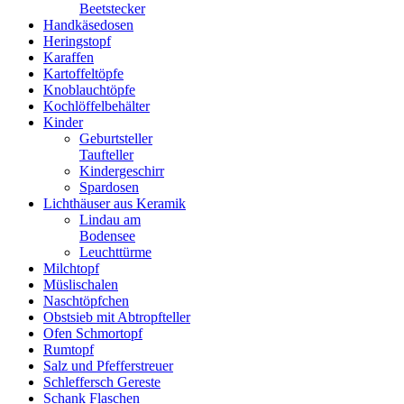
Beetstecker
Handkäsedosen
Heringstopf
Karaffen
Kartoffeltöpfe
Knoblauchtöpfe
Kochlöffelbehälter
Kinder
Geburtsteller
Taufteller
Kindergeschirr
Spardosen
Lichthäuser aus Keramik
Lindau am
Bodensee
Leuchttürme
Milchtopf
Müslischalen
Naschtöpfchen
Obstsieb mit Abtropfteller
Ofen Schmortopf
Rumtopf
Salz und Pfefferstreuer
Schleffersch Gereste
Schank Flaschen