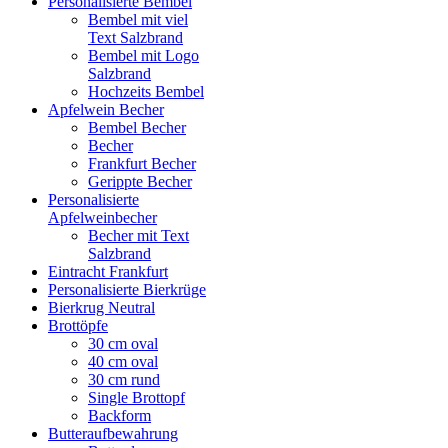
Personalisierte Bembel
Bembel mit viel
Text Salzbrand
Bembel mit Logo
Salzbrand
Hochzeits Bembel
Apfelwein Becher
Bembel Becher
Becher
Frankfurt Becher
Gerippte Becher
Personalisierte
Apfelweinbecher
Becher mit Text
Salzbrand
Eintracht Frankfurt
Personalisierte Bierkrüge
Bierkrug Neutral
Brottöpfe
30 cm oval
40 cm oval
30 cm rund
Single Brottopf
Backform
Butteraufbewahrung