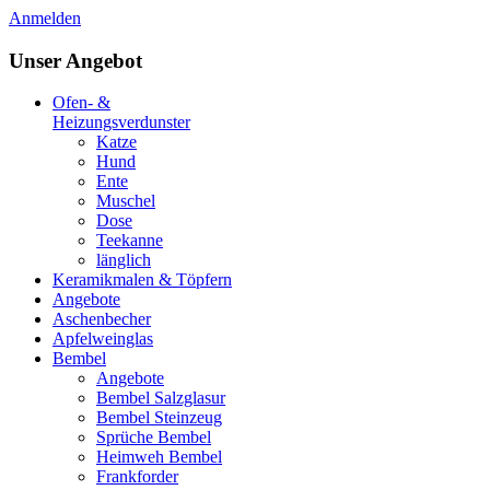
Anmelden
Unser Angebot
Ofen- &
Heizungsverdunster
Katze
Hund
Ente
Muschel
Dose
Teekanne
länglich
Keramikmalen & Töpfern
Angebote
Aschenbecher
Apfelweinglas
Bembel
Angebote
Bembel Salzglasur
Bembel Steinzeug
Sprüche Bembel
Heimweh Bembel
Frankforder