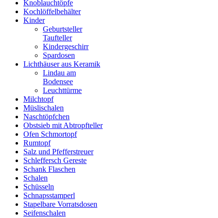
Knoblauchtöpfe
Kochlöffelbehälter
Kinder
Geburtsteller
Taufteller
Kindergeschirr
Spardosen
Lichthäuser aus Keramik
Lindau am
Bodensee
Leuchttürme
Milchtopf
Müslischalen
Naschtöpfchen
Obstsieb mit Abtropfteller
Ofen Schmortopf
Rumtopf
Salz und Pfefferstreuer
Schleffersch Gereste
Schank Flaschen
Schalen
Schüsseln
Schnapsstamperl
Stapelbare Vorratsdosen
Seifenschalen