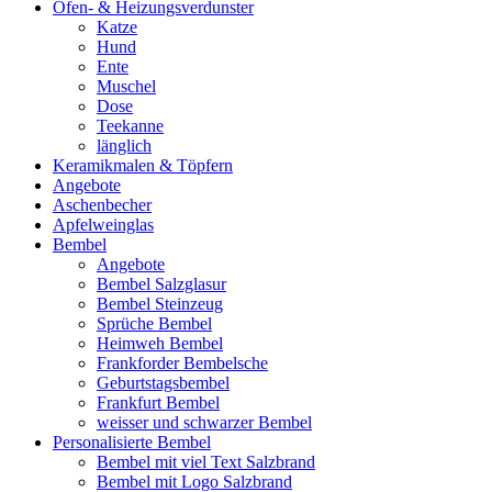
Ofen- & Heizungsverdunster
Katze
Hund
Ente
Muschel
Dose
Teekanne
länglich
Keramikmalen & Töpfern
Angebote
Aschenbecher
Apfelweinglas
Bembel
Angebote
Bembel Salzglasur
Bembel Steinzeug
Sprüche Bembel
Heimweh Bembel
Frankforder Bembelsche
Geburtstagsbembel
Frankfurt Bembel
weisser und schwarzer Bembel
Personalisierte Bembel
Bembel mit viel Text Salzbrand
Bembel mit Logo Salzbrand