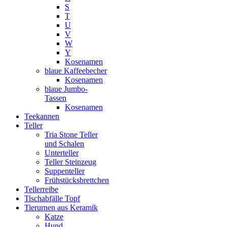
S
T
U
V
W
Y
Kosenamen
blaue Kaffeebecher
Kosenamen
blaue Jumbo-
Tassen
Kosenamen
Teekannen
Teller
Tria Stone Teller
und Schalen
Unterteller
Teller Steinzeug
Suppenteller
Frühstücksbrettchen
Tellerreibe
Tischabfälle Topf
Tierurnen aus Keramik
Katze
Hund