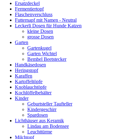
Ersatzdeckel
Fermentiertopf
Flaschenverschluss
Futternapf mit Namen - Neutral
Leckerli Dosen für Hunde Katzen
kleine Dosen
grosse Dosen
Garten
Gartenkugel
Garten Wichtel
Bembel Beetstecker
Handkäsedosen
Heringstopf
Karaffen
Kartoffeltöpfe
Knoblauchtöpfe
Kochlöffelbehälter
Kinder
Geburtsteller Taufteller
Kindergeschirr
Spardosen
Lichthäuser aus Keramik
Lindau am Bodensee
Leuchttürme
Milchtopf