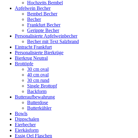
Hochzeits Bembel
Apfelwein Becher
Bembel Becher
Becher
Frankfurt Becher
Gerippte Becher
Personalisierte Apfelweinbecher
Becher mit Text Salzbrand
Eintracht Frankfurt
Personalisierte Bierkrüge
Bierkrug Neutral
Brottöpfe
30 cm oval
40 cm oval
30 cm rund
Single Brottopf
Backform
Butteraufbewahrung
Butterdose
Butterkühler
Bowls
Dippschalen
Eierbecher
Eierkäsform
Essig Oel Flaschen