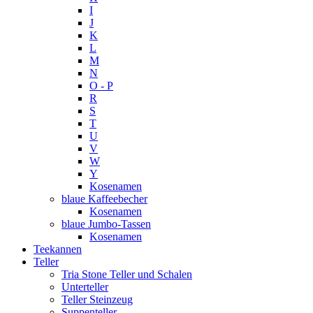
I
J
K
L
M
N
O - P
R
S
T
U
V
W
Y
Kosenamen
blaue Kaffeebecher
Kosenamen
blaue Jumbo-Tassen
Kosenamen
Teekannen
Teller
Tria Stone Teller und Schalen
Unterteller
Teller Steinzeug
Suppenteller