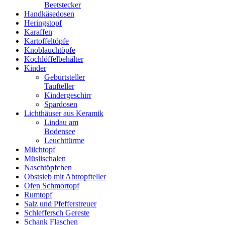
Beetstecker
Handkäsedosen
Heringstopf
Karaffen
Kartoffeltöpfe
Knoblauchtöpfe
Kochlöffelbehälter
Kinder
Geburtsteller
Taufteller
Kindergeschirr
Spardosen
Lichthäuser aus Keramik
Lindau am
Bodensee
Leuchttürme
Milchtopf
Müslischalen
Naschtöpfchen
Obstsieb mit Abtropfteller
Ofen Schmortopf
Rumtopf
Salz und Pfefferstreuer
Schleffersch Gereste
Schank Flaschen