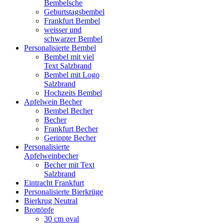
Bembelsche
Geburtstagsbembel
Frankfurt Bembel
weisser und
schwarzer Bembel
Personalisierte Bembel
Bembel mit viel
Text Salzbrand
Bembel mit Logo
Salzbrand
Hochzeits Bembel
Apfelwein Becher
Bembel Becher
Becher
Frankfurt Becher
Gerippte Becher
Personalisierte
Apfelweinbecher
Becher mit Text
Salzbrand
Eintracht Frankfurt
Personalisierte Bierkrüge
Bierkrug Neutral
Brottöpfe
30 cm oval