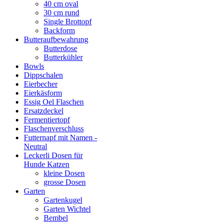
40 cm oval
30 cm rund
Single Brottopf
Backform
Butteraufbewahrung
Butterdose
Butterkühler
Bowls
Dippschalen
Eierbecher
Eierkäsform
Essig Oel Flaschen
Ersatzdeckel
Fermentiertopf
Flaschenverschluss
Futternapf mit Namen -
Neutral
Leckerli Dosen für
Hunde Katzen
kleine Dosen
grosse Dosen
Garten
Gartenkugel
Garten Wichtel
Bembel