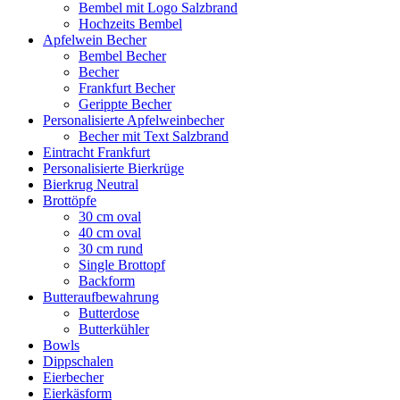
Bembel mit Logo Salzbrand
Hochzeits Bembel
Apfelwein Becher
Bembel Becher
Becher
Frankfurt Becher
Gerippte Becher
Personalisierte Apfelweinbecher
Becher mit Text Salzbrand
Eintracht Frankfurt
Personalisierte Bierkrüge
Bierkrug Neutral
Brottöpfe
30 cm oval
40 cm oval
30 cm rund
Single Brottopf
Backform
Butteraufbewahrung
Butterdose
Butterkühler
Bowls
Dippschalen
Eierbecher
Eierkäsform