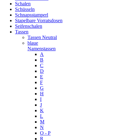
Schalen
Schüsseln
Schnapsstamperl
Stapelbare Vorratsdosen
Seifenschalen
Tassen
Tassen Neutral
blaue
Namenstassen
A
B
C
D
E
F
G
H
I
J
K
L
M
N
O - P
R