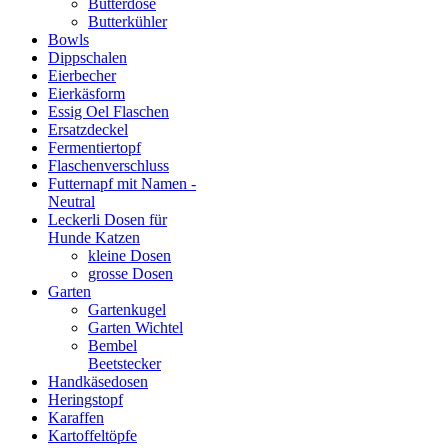
Butterdose
Butterkühler
Bowls
Dippschalen
Eierbecher
Eierkäsform
Essig Oel Flaschen
Ersatzdeckel
Fermentiertopf
Flaschenverschluss
Futternapf mit Namen -
Neutral
Leckerli Dosen für
Hunde Katzen
kleine Dosen
grosse Dosen
Garten
Gartenkugel
Garten Wichtel
Bembel
Beetstecker
Handkäsedosen
Heringstopf
Karaffen
Kartoffeltöpfe