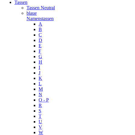
Tassen
Tassen Neutral
blaue
Namenstassen
A
B
C
D
E
F
G
H
I
J
K
L
M
N
O - P
R
S
T
U
V
W