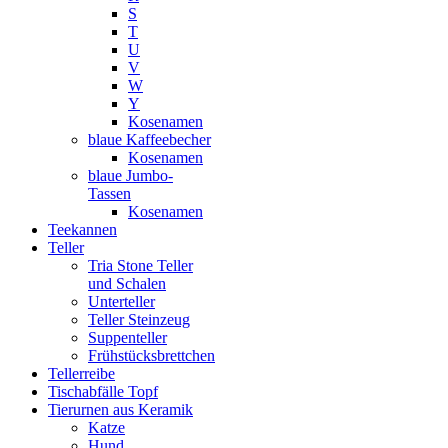
S
T
U
V
W
Y
Kosenamen
blaue Kaffeebecher
Kosenamen
blaue Jumbo-
Tassen
Kosenamen
Teekannen
Teller
Tria Stone Teller
und Schalen
Unterteller
Teller Steinzeug
Suppenteller
Frühstücksbrettchen
Tellerreibe
Tischabfälle Topf
Tierurnen aus Keramik
Katze
Hund