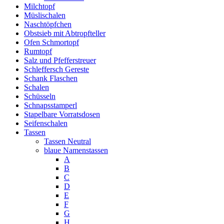
Milchtopf
Müslischalen
Naschtöpfchen
Obstsieb mit Abtropfteller
Ofen Schmortopf
Rumtopf
Salz und Pfefferstreuer
Schleffersch Gereste
Schank Flaschen
Schalen
Schüsseln
Schnapsstamperl
Stapelbare Vorratsdosen
Seifenschalen
Tassen
Tassen Neutral
blaue Namenstassen
A
B
C
D
E
F
G
H