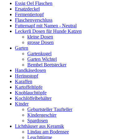
Essig Oel Flaschen
Ersatzdeckel
Fermentiertopf
Flaschenverschluss
Futternapf mit Namen - Neutral
Leckerli Dosen für Hunde Katzen
kleine Dosen
grosse Dosen
Garten
Gartenkugel
Garten Wichtel
Bembel Beetstecker
Handkäsedosen
Heringstopf
Karaffen
Kartoffeltöpfe
Knoblauchtöpfe
Kochlöffelbehälter
Kinder
Geburtsteller Taufteller
Kindergeschirr
Spardosen
Lichthäuser aus Keramik
Lindau am Bodensee
Leuchttürme