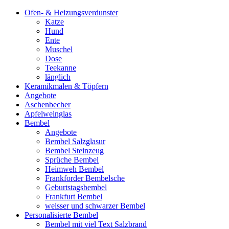
Ofen- & Heizungsverdunster
Katze
Hund
Ente
Muschel
Dose
Teekanne
länglich
Keramikmalen & Töpfern
Angebote
Aschenbecher
Apfelweinglas
Bembel
Angebote
Bembel Salzglasur
Bembel Steinzeug
Sprüche Bembel
Heimweh Bembel
Frankforder Bembelsche
Geburtstagsbembel
Frankfurt Bembel
weisser und schwarzer Bembel
Personalisierte Bembel
Bembel mit viel Text Salzbrand