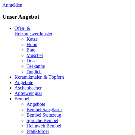
Anmelden
Unser Angebot
Ofen- &
Heizungsverdunster
Katze
Hund
Ente
Muschel
Dose
Teekanne
länglich
Keramikmalen & Töpfern
Angebote
Aschenbecher
Apfelweinglas
Bembel
Angebote
Bembel Salzglasur
Bembel Steinzeug
Sprüche Bembel
Heimweh Bembel
Frankforder