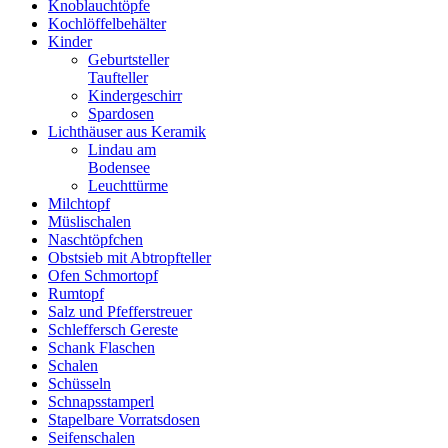
Knoblauchtöpfe
Kochlöffelbehälter
Kinder
Geburtsteller
Taufteller
Kindergeschirr
Spardosen
Lichthäuser aus Keramik
Lindau am
Bodensee
Leuchttürme
Milchtopf
Müslischalen
Naschtöpfchen
Obstsieb mit Abtropfteller
Ofen Schmortopf
Rumtopf
Salz und Pfefferstreuer
Schleffersch Gereste
Schank Flaschen
Schalen
Schüsseln
Schnapsstamperl
Stapelbare Vorratsdosen
Seifenschalen