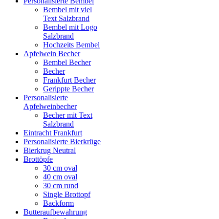
Personalisierte Bembel
Bembel mit viel
Text Salzbrand
Bembel mit Logo
Salzbrand
Hochzeits Bembel
Apfelwein Becher
Bembel Becher
Becher
Frankfurt Becher
Gerippte Becher
Personalisierte
Apfelweinbecher
Becher mit Text
Salzbrand
Eintracht Frankfurt
Personalisierte Bierkrüge
Bierkrug Neutral
Brottöpfe
30 cm oval
40 cm oval
30 cm rund
Single Brottopf
Backform
Butteraufbewahrung