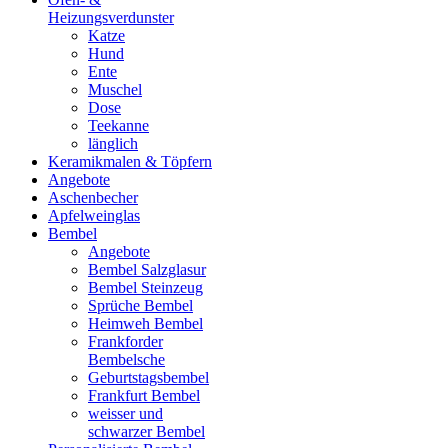
Heizungsverdunster
Katze
Hund
Ente
Muschel
Dose
Teekanne
länglich
Keramikmalen & Töpfern
Angebote
Aschenbecher
Apfelweinglas
Bembel
Angebote
Bembel Salzglasur
Bembel Steinzeug
Sprüche Bembel
Heimweh Bembel
Frankforder
Bembelsche
Geburtstagsbembel
Frankfurt Bembel
weisser und
schwarzer Bembel