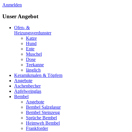
Anmelden
Unser Angebot
Ofen- &
Heizungsverdunster
Katze
Hund
Ente
Muschel
Dose
Teekanne
länglich
Keramikmalen & Töpfern
Angebote
Aschenbecher
Apfelweinglas
Bembel
Angebote
Bembel Salzglasur
Bembel Steinzeug
Sprüche Bembel
Heimweh Bembel
Frankforder