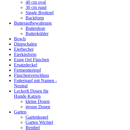
40 cm oval
30 cm rund
Single Brottopf
Backform
Butteraufbewahrung
Butterdose
Butterkühler
Bowls
Dippschalen
Eierbecher
Eierkäsform
Essig Oel Flaschen
Ersatzdeckel
Fermentiertopf
Flaschenverschluss
Futternapf mit Namen -
Neutral
Leckerli Dosen für
Hunde Katzen
kleine Dosen
grosse Dosen
Garten
Gartenkugel
Garten Wichtel
Bembel