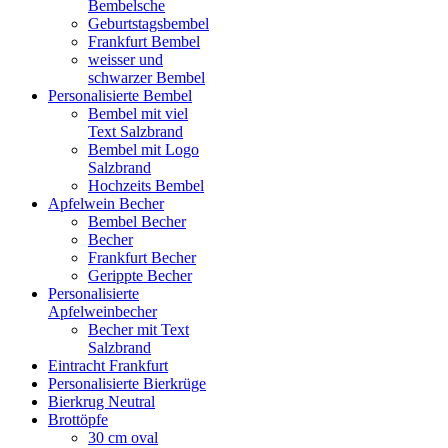
Bembelsche
Geburtstagsbembel
Frankfurt Bembel
weisser und
schwarzer Bembel
Personalisierte Bembel
Bembel mit viel
Text Salzbrand
Bembel mit Logo
Salzbrand
Hochzeits Bembel
Apfelwein Becher
Bembel Becher
Becher
Frankfurt Becher
Gerippte Becher
Personalisierte
Apfelweinbecher
Becher mit Text
Salzbrand
Eintracht Frankfurt
Personalisierte Bierkrüge
Bierkrug Neutral
Brottöpfe
30 cm oval