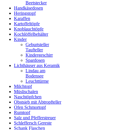
Beetstecker
Handkäsedosen
Heringstopf
Karaffen
Kartoffeltöpfe
Knoblauchtöpfe
Kochlöffelbehälter
Kinder
Geburtsteller
Taufteller
Kindergeschirr
Spardosen
Lichthäuser aus Keramik
Lindau am
Bodensee
Leuchttürme
Milchtopf
Müslischalen
Naschtöpfchen
Obstsieb mit Abtropfteller
Ofen Schmortopf
Rumtopf
Salz und Pfefferstreuer
Schleffersch Gereste
Schank Flaschen