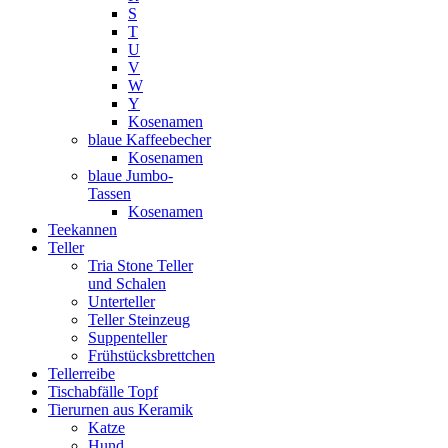
S
T
U
V
W
Y
Kosenamen
blaue Kaffeebecher
Kosenamen
blaue Jumbo-
Tassen
Kosenamen
Teekannen
Teller
Tria Stone Teller
und Schalen
Unterteller
Teller Steinzeug
Suppenteller
Frühstücksbrettchen
Tellerreibe
Tischabfälle Topf
Tierurnen aus Keramik
Katze
Hund