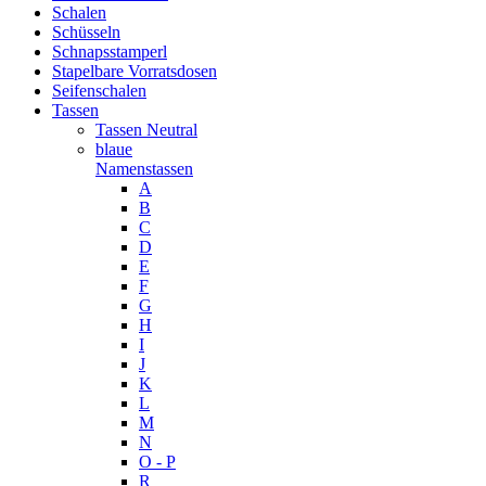
Schalen
Schüsseln
Schnapsstamperl
Stapelbare Vorratsdosen
Seifenschalen
Tassen
Tassen Neutral
blaue
Namenstassen
A
B
C
D
E
F
G
H
I
J
K
L
M
N
O - P
R