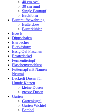
40 cm oval
30 cm rund
Single Brottopf
Backform
Butteraufbewahrung
Butterdose
Butterkühler
Bowls
Dippschalen
Eierbecher
Eierkäsform
Essig Oel Flaschen
Ersatzdeckel
Fermentiertopf
Flaschenverschluss
Futternapf mit Namen -
Neutral
Leckerli Dosen für
Hunde Katzen
kleine Dosen
grosse Dosen
Garten
Gartenkugel
Garten Wichtel
Bembel