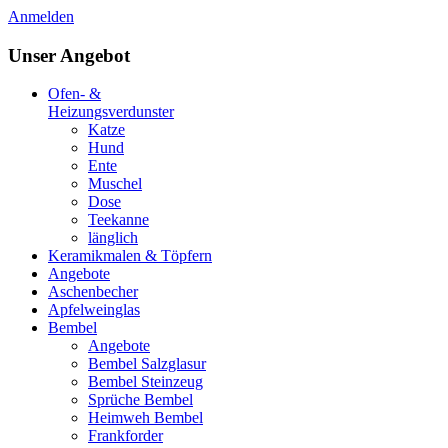
Anmelden
Unser Angebot
Ofen- &
Heizungsverdunster
Katze
Hund
Ente
Muschel
Dose
Teekanne
länglich
Keramikmalen & Töpfern
Angebote
Aschenbecher
Apfelweinglas
Bembel
Angebote
Bembel Salzglasur
Bembel Steinzeug
Sprüche Bembel
Heimweh Bembel
Frankforder