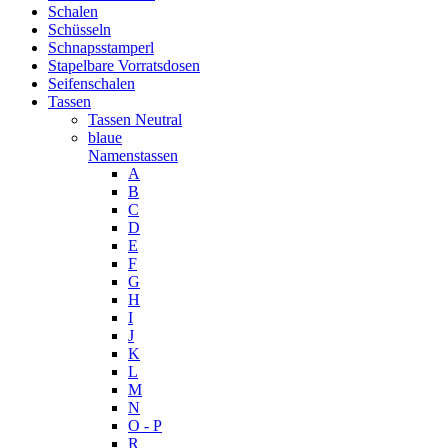
Schalen
Schüsseln
Schnapsstamperl
Stapelbare Vorratsdosen
Seifenschalen
Tassen
Tassen Neutral
blaue
Namenstassen
A
B
C
D
E
F
G
H
I
J
K
L
M
N
O - P
R