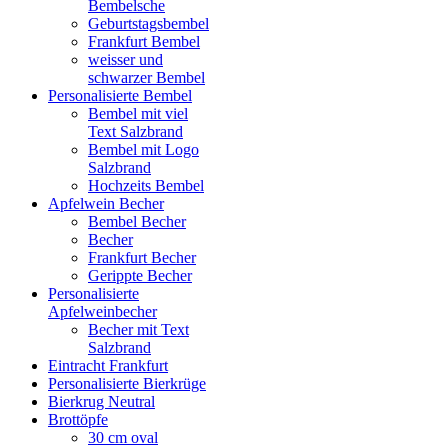
Bembelsche
Geburtstagsbembel
Frankfurt Bembel
weisser und
schwarzer Bembel
Personalisierte Bembel
Bembel mit viel
Text Salzbrand
Bembel mit Logo
Salzbrand
Hochzeits Bembel
Apfelwein Becher
Bembel Becher
Becher
Frankfurt Becher
Gerippte Becher
Personalisierte
Apfelweinbecher
Becher mit Text
Salzbrand
Eintracht Frankfurt
Personalisierte Bierkrüge
Bierkrug Neutral
Brottöpfe
30 cm oval