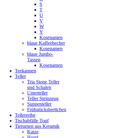
S
T
U
V
W
Y
Kosenamen
blaue Kaffeebecher
Kosenamen
blaue Jumbo-
Tassen
Kosenamen
Teekannen
Teller
Tria Stone Teller
und Schalen
Unterteller
Teller Steinzeug
Suppenteller
Frühstücksbrettchen
Tellerreibe
Tischabfälle Topf
Tierurnen aus Keramik
Katze
Hund