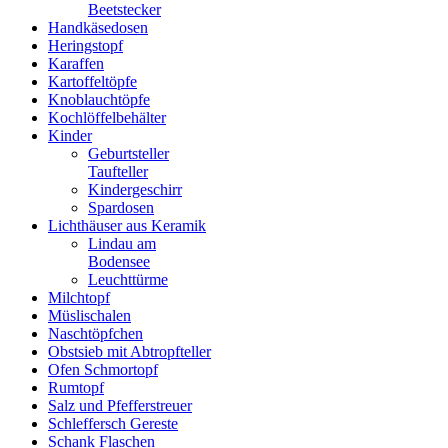
Beetstecker
Handkäsedosen
Heringstopf
Karaffen
Kartoffeltöpfe
Knoblauchtöpfe
Kochlöffelbehälter
Kinder
Geburtsteller
Taufteller
Kindergeschirr
Spardosen
Lichthäuser aus Keramik
Lindau am
Bodensee
Leuchttürme
Milchtopf
Müslischalen
Naschtöpfchen
Obstsieb mit Abtropfteller
Ofen Schmortopf
Rumtopf
Salz und Pfefferstreuer
Schleffersch Gereste
Schank Flaschen