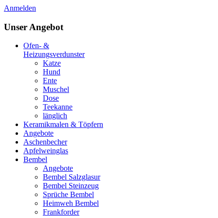
Anmelden
Unser Angebot
Ofen- &
Heizungsverdunster
Katze
Hund
Ente
Muschel
Dose
Teekanne
länglich
Keramikmalen & Töpfern
Angebote
Aschenbecher
Apfelweinglas
Bembel
Angebote
Bembel Salzglasur
Bembel Steinzeug
Sprüche Bembel
Heimweh Bembel
Frankforder