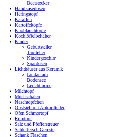
Beetstecker
Handkäsedosen
Heringstopf
Karaffen
Kartoffeltöpfe
Knoblauchtöpfe
Kochlöffelbehälter
Kinder
Geburtsteller
Taufteller
Kindergeschirr
Spardosen
Lichthäuser aus Keramik
Lindau am
Bodensee
Leuchttürme
Milchtopf
Müslischalen
Naschtöpfchen
Obstsieb mit Abtropfteller
Ofen Schmortopf
Rumtopf
Salz und Pfefferstreuer
Schleffersch Gereste
Schank Flaschen