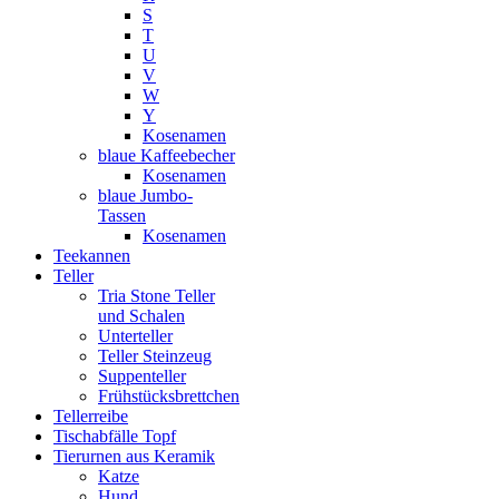
S
T
U
V
W
Y
Kosenamen
blaue Kaffeebecher
Kosenamen
blaue Jumbo-
Tassen
Kosenamen
Teekannen
Teller
Tria Stone Teller
und Schalen
Unterteller
Teller Steinzeug
Suppenteller
Frühstücksbrettchen
Tellerreibe
Tischabfälle Topf
Tierurnen aus Keramik
Katze
Hund