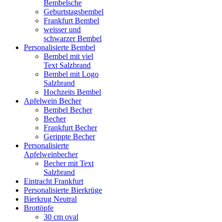
Bembelsche
Geburtstagsbembel
Frankfurt Bembel
weisser und
schwarzer Bembel
Personalisierte Bembel
Bembel mit viel
Text Salzbrand
Bembel mit Logo
Salzbrand
Hochzeits Bembel
Apfelwein Becher
Bembel Becher
Becher
Frankfurt Becher
Gerippte Becher
Personalisierte
Apfelweinbecher
Becher mit Text
Salzbrand
Eintracht Frankfurt
Personalisierte Bierkrüge
Bierkrug Neutral
Brottöpfe
30 cm oval