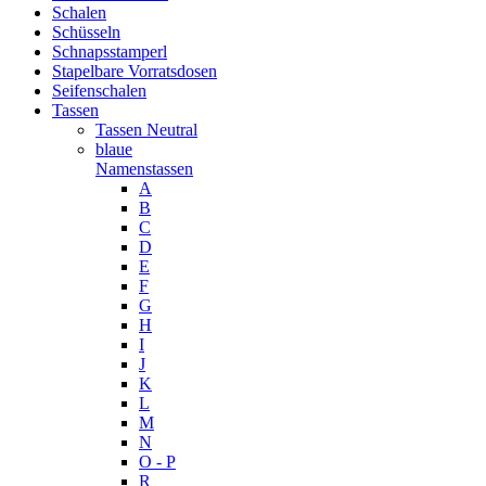
Schalen
Schüsseln
Schnapsstamperl
Stapelbare Vorratsdosen
Seifenschalen
Tassen
Tassen Neutral
blaue
Namenstassen
A
B
C
D
E
F
G
H
I
J
K
L
M
N
O - P
R