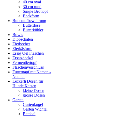
40 cm oval
30 cm rund
Single Brottopf
Backform
Butteraufbewahrung
Butterdose
Butterkühler
Bowls
Dippschalen
Eierbecher
Eierkäsform
Essig Oel Flaschen
Ersatzdeckel
Fermentiertopf
Flaschenverschluss
Futternapf mit Namen -
Neutral
Leckerli Dosen für
Hunde Katzen
kleine Dosen
grosse Dosen
Garten
Gartenkugel
Garten Wichtel
Bembel