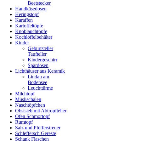
Beetstecker
Handkäsedosen
Heringstopf
Karaffen
Kartoffeltöpfe
Knoblauchtöpfe
Kochlöffelbehälter
Kinder
Geburtsteller
Taufteller
Kindergeschirr
Spardosen
Lichthäuser aus Keramik
Lindau am
Bodensee
Leuchttürme
Milchtopf
Müslischalen
Naschtöpfchen
Obstsieb mit Abtropfteller
Ofen Schmortopf
Rumtopf
Salz und Pfefferstreuer
Schleffersch Gereste
Schank Flaschen