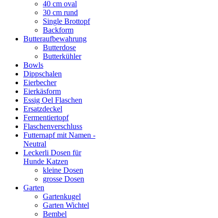
40 cm oval
30 cm rund
Single Brottopf
Backform
Butteraufbewahrung
Butterdose
Butterkühler
Bowls
Dippschalen
Eierbecher
Eierkäsform
Essig Oel Flaschen
Ersatzdeckel
Fermentiertopf
Flaschenverschluss
Futternapf mit Namen -
Neutral
Leckerli Dosen für
Hunde Katzen
kleine Dosen
grosse Dosen
Garten
Gartenkugel
Garten Wichtel
Bembel