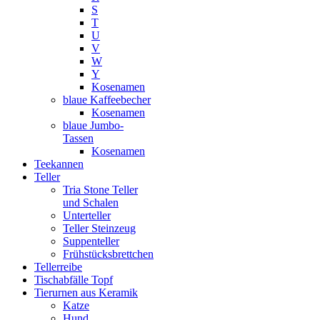
S
T
U
V
W
Y
Kosenamen
blaue Kaffeebecher
Kosenamen
blaue Jumbo-
Tassen
Kosenamen
Teekannen
Teller
Tria Stone Teller
und Schalen
Unterteller
Teller Steinzeug
Suppenteller
Frühstücksbrettchen
Tellerreibe
Tischabfälle Topf
Tierurnen aus Keramik
Katze
Hund