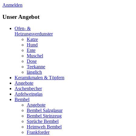
Anmelden
Unser Angebot
Ofen- &
Heizungsverdunster
Katze
Hund
Ente
Muschel
Dose
Teekanne
länglich
Keramikmalen & Töpfern
Angebote
Aschenbecher
Apfelweinglas
Bembel
Angebote
Bembel Salzglasur
Bembel Steinzeug
Sprüche Bembel
Heimweh Bembel
Frankforder