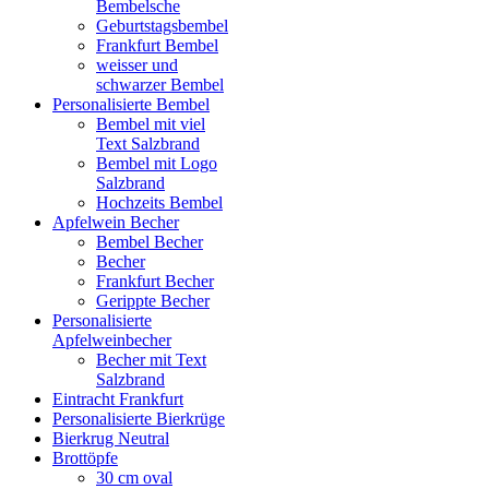
Bembelsche
Geburtstagsbembel
Frankfurt Bembel
weisser und
schwarzer Bembel
Personalisierte Bembel
Bembel mit viel
Text Salzbrand
Bembel mit Logo
Salzbrand
Hochzeits Bembel
Apfelwein Becher
Bembel Becher
Becher
Frankfurt Becher
Gerippte Becher
Personalisierte
Apfelweinbecher
Becher mit Text
Salzbrand
Eintracht Frankfurt
Personalisierte Bierkrüge
Bierkrug Neutral
Brottöpfe
30 cm oval