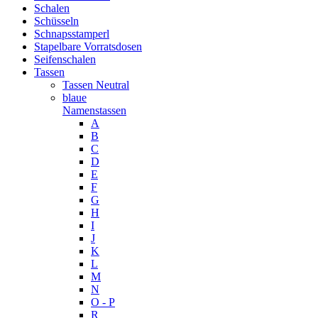
Schalen
Schüsseln
Schnapsstamperl
Stapelbare Vorratsdosen
Seifenschalen
Tassen
Tassen Neutral
blaue
Namenstassen
A
B
C
D
E
F
G
H
I
J
K
L
M
N
O - P
R