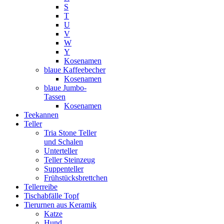
S
T
U
V
W
Y
Kosenamen
blaue Kaffeebecher
Kosenamen
blaue Jumbo-
Tassen
Kosenamen
Teekannen
Teller
Tria Stone Teller
und Schalen
Unterteller
Teller Steinzeug
Suppenteller
Frühstücksbrettchen
Tellerreibe
Tischabfälle Topf
Tierurnen aus Keramik
Katze
Hund