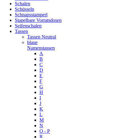
Schalen
Schüsseln
Schnapsstamperl
Stapelbare Vorratsdosen
Seifenschalen
Tassen
Tassen Neutral
blaue
Namenstassen
A
B
C
D
E
F
G
H
I
J
K
L
M
N
O - P
R