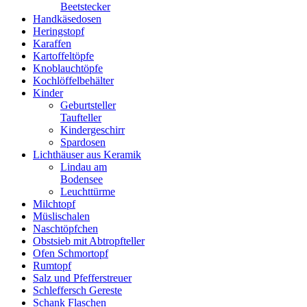
Beetstecker
Handkäsedosen
Heringstopf
Karaffen
Kartoffeltöpfe
Knoblauchtöpfe
Kochlöffelbehälter
Kinder
Geburtsteller
Taufteller
Kindergeschirr
Spardosen
Lichthäuser aus Keramik
Lindau am
Bodensee
Leuchttürme
Milchtopf
Müslischalen
Naschtöpfchen
Obstsieb mit Abtropfteller
Ofen Schmortopf
Rumtopf
Salz und Pfefferstreuer
Schleffersch Gereste
Schank Flaschen