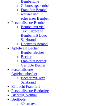
Bembelsche
Geburtstagsbembel
Frankfurt Bembel
weisser und
schwarzer Bembel
Personalisierte Bembel
Bembel mit viel
Text Salzbrand
Bembel mit Logo
Salzbrand
Hochzeits Bembel
Apfelwein Becher
Bembel Becher
Becher
Frankfurt Becher
Gerippte Becher
Personalisierte
Apfelweinbecher
Becher mit Text
Salzbrand
Eintracht Frankfurt
Personalisierte Bierkrüge
Bierkrug Neutral
Brottöpfe
30 cm oval