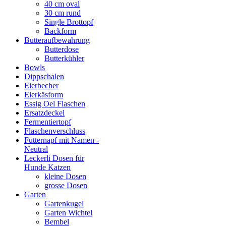
40 cm oval
30 cm rund
Single Brottopf
Backform
Butteraufbewahrung
Butterdose
Butterkühler
Bowls
Dippschalen
Eierbecher
Eierkäsform
Essig Oel Flaschen
Ersatzdeckel
Fermentiertopf
Flaschenverschluss
Futternapf mit Namen -
Neutral
Leckerli Dosen für
Hunde Katzen
kleine Dosen
grosse Dosen
Garten
Gartenkugel
Garten Wichtel
Bembel