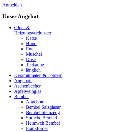
Anmelden
Unser Angebot
Ofen- &
Heizungsverdunster
Katze
Hund
Ente
Muschel
Dose
Teekanne
länglich
Keramikmalen & Töpfern
Angebote
Aschenbecher
Apfelweinglas
Bembel
Angebote
Bembel Salzglasur
Bembel Steinzeug
Sprüche Bembel
Heimweh Bembel
Frankforder