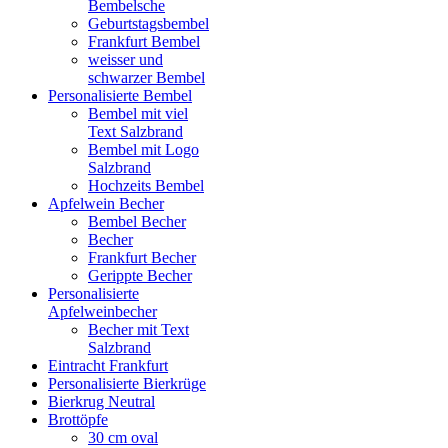
Bembelsche
Geburtstagsbembel
Frankfurt Bembel
weisser und
schwarzer Bembel
Personalisierte Bembel
Bembel mit viel
Text Salzbrand
Bembel mit Logo
Salzbrand
Hochzeits Bembel
Apfelwein Becher
Bembel Becher
Becher
Frankfurt Becher
Gerippte Becher
Personalisierte
Apfelweinbecher
Becher mit Text
Salzbrand
Eintracht Frankfurt
Personalisierte Bierkrüge
Bierkrug Neutral
Brottöpfe
30 cm oval