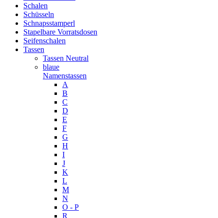
Schalen
Schüsseln
Schnapsstamperl
Stapelbare Vorratsdosen
Seifenschalen
Tassen
Tassen Neutral
blaue
Namenstassen
A
B
C
D
E
F
G
H
I
J
K
L
M
N
O - P
R