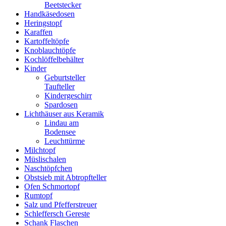
Beetstecker
Handkäsedosen
Heringstopf
Karaffen
Kartoffeltöpfe
Knoblauchtöpfe
Kochlöffelbehälter
Kinder
Geburtsteller
Taufteller
Kindergeschirr
Spardosen
Lichthäuser aus Keramik
Lindau am
Bodensee
Leuchttürme
Milchtopf
Müslischalen
Naschtöpfchen
Obstsieb mit Abtropfteller
Ofen Schmortopf
Rumtopf
Salz und Pfefferstreuer
Schleffersch Gereste
Schank Flaschen