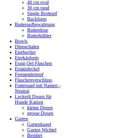
40 cm oval
30 cm rund
Single Brottopf
Backform
Butteraufbewahrung
Butterdose
Butterkühler
Bowls
Dippschalen
Eierbecher
Eierkäsform
Essig Oel Flaschen
Ersatzdeckel
Fermentiertopf
Flaschenverschluss
Futternapf mit Namen -
Neutral
Leckerli Dosen für
Hunde Katzen
kleine Dosen
grosse Dosen
Garten
Gartenkugel
Garten Wichtel
Bembel