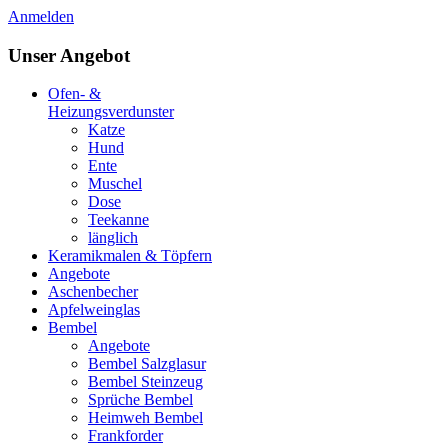
Anmelden
Unser Angebot
Ofen- &
Heizungsverdunster
Katze
Hund
Ente
Muschel
Dose
Teekanne
länglich
Keramikmalen & Töpfern
Angebote
Aschenbecher
Apfelweinglas
Bembel
Angebote
Bembel Salzglasur
Bembel Steinzeug
Sprüche Bembel
Heimweh Bembel
Frankforder