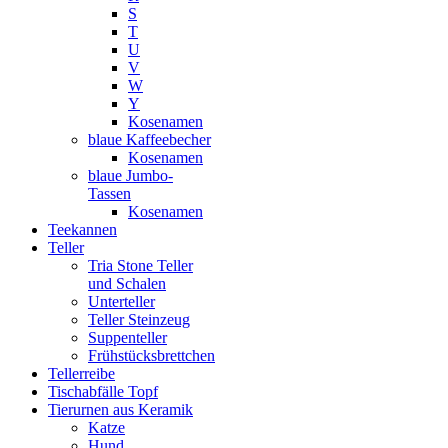
S
T
U
V
W
Y
Kosenamen
blaue Kaffeebecher
Kosenamen
blaue Jumbo-
Tassen
Kosenamen
Teekannen
Teller
Tria Stone Teller
und Schalen
Unterteller
Teller Steinzeug
Suppenteller
Frühstücksbrettchen
Tellerreibe
Tischabfälle Topf
Tierurnen aus Keramik
Katze
Hund