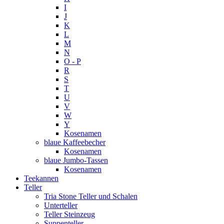
I
J
K
L
M
N
O - P
R
S
T
U
V
W
Y
Kosenamen
blaue Kaffeebecher
Kosenamen
blaue Jumbo-Tassen
Kosenamen
Teekannen
Teller
Tria Stone Teller und Schalen
Unterteller
Teller Steinzeug
Suppenteller