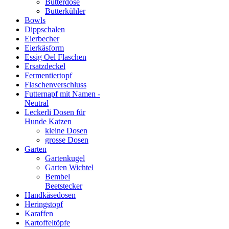
Butterdose
Butterkühler
Bowls
Dippschalen
Eierbecher
Eierkäsform
Essig Oel Flaschen
Ersatzdeckel
Fermentiertopf
Flaschenverschluss
Futternapf mit Namen -
Neutral
Leckerli Dosen für
Hunde Katzen
kleine Dosen
grosse Dosen
Garten
Gartenkugel
Garten Wichtel
Bembel
Beetstecker
Handkäsedosen
Heringstopf
Karaffen
Kartoffeltöpfe