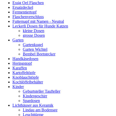
Essig Oel Flaschen
Ersatzdeckel
Fermentiertopf
Flaschenverschluss
Futternapf mit Namen - Neutral
Leckerli Dosen für Hunde Katzen
kleine Dosen
grosse Dosen
Garten
Gartenkugel
Garten Wichtel
Bembel Beetstecker
Handkäsedosen
Heringstopf
Karaffen
Kartoffeltöpfe
Knoblauchtöpfe
Kochlöffelbehälter
Kinder
Geburtsteller Taufteller
Kindergeschirr
Spardosen
Lichthäuser aus Keramik
Lindau am Bodensee
Leuchttürme