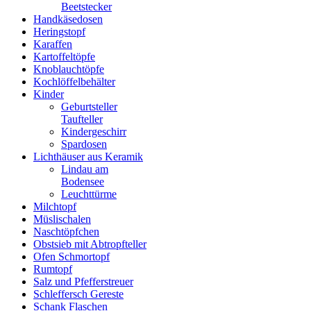
Beetstecker
Handkäsedosen
Heringstopf
Karaffen
Kartoffeltöpfe
Knoblauchtöpfe
Kochlöffelbehälter
Kinder
Geburtsteller
Taufteller
Kindergeschirr
Spardosen
Lichthäuser aus Keramik
Lindau am
Bodensee
Leuchttürme
Milchtopf
Müslischalen
Naschtöpfchen
Obstsieb mit Abtropfteller
Ofen Schmortopf
Rumtopf
Salz und Pfefferstreuer
Schleffersch Gereste
Schank Flaschen