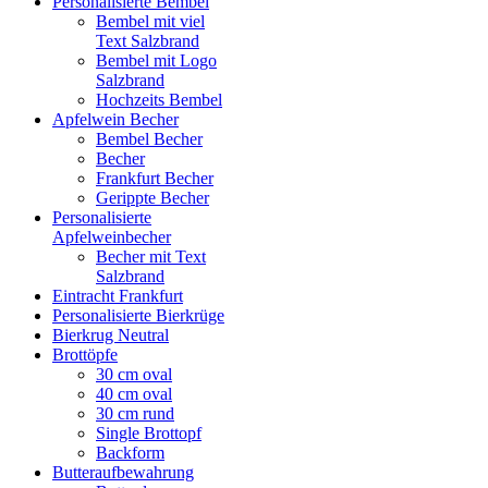
Personalisierte Bembel
Bembel mit viel
Text Salzbrand
Bembel mit Logo
Salzbrand
Hochzeits Bembel
Apfelwein Becher
Bembel Becher
Becher
Frankfurt Becher
Gerippte Becher
Personalisierte
Apfelweinbecher
Becher mit Text
Salzbrand
Eintracht Frankfurt
Personalisierte Bierkrüge
Bierkrug Neutral
Brottöpfe
30 cm oval
40 cm oval
30 cm rund
Single Brottopf
Backform
Butteraufbewahrung