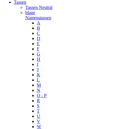
Tassen
Tassen Neutral
blaue
Namenstassen
A
B
C
D
E
F
G
H
I
J
K
L
M
N
O - P
R
S
T
U
V
W