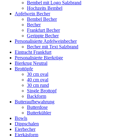
Bembel mit Logo Salzbrand
Hochzeits Bembel
Apfelwein Becher
Bembel Becher
Becher
Frankfurt Becher
Gerippte Becher
Personalisierte Apfelweinbecher
Becher mit Text Salzbrand
Eintracht Frankfurt
Personalisierte Bierkrüge
Bierkrug Neutral
Brottöpfe
30 cm oval
40 cm oval
30 cm rund
Single Brottopf
Backform
Butteraufbewahrung
Butterdose
Butterkühler
Bowls
Dippschalen
Eierbecher
Eierkäsform