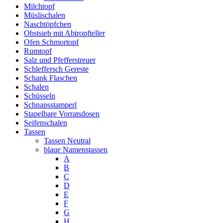
Milchtopf
Müslischalen
Naschtöpfchen
Obstsieb mit Abtropfteller
Ofen Schmortopf
Rumtopf
Salz und Pfefferstreuer
Schleffersch Gereste
Schank Flaschen
Schalen
Schüsseln
Schnapsstamperl
Stapelbare Vorratsdosen
Seifenschalen
Tassen
Tassen Neutral
blaue Namenstassen
A
B
C
D
E
F
G
H