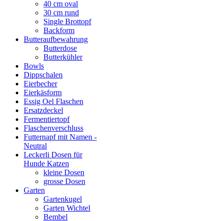
40 cm oval
30 cm rund
Single Brottopf
Backform
Butteraufbewahrung
Butterdose
Butterkühler
Bowls
Dippschalen
Eierbecher
Eierkäsform
Essig Oel Flaschen
Ersatzdeckel
Fermentiertopf
Flaschenverschluss
Futternapf mit Namen -
Neutral
Leckerli Dosen für
Hunde Katzen
kleine Dosen
grosse Dosen
Garten
Gartenkugel
Garten Wichtel
Bembel