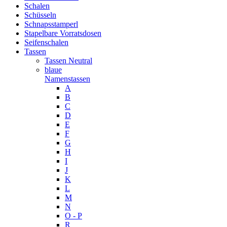
Schalen
Schüsseln
Schnapsstamperl
Stapelbare Vorratsdosen
Seifenschalen
Tassen
Tassen Neutral
blaue
Namenstassen
A
B
C
D
E
F
G
H
I
J
K
L
M
N
O - P
R