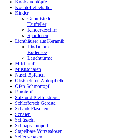
Knoblauchtöpfe
Kochlöffelbehälter
Kinder
Geburtsteller
Taufteller
Kindergeschirr
Spardosen
Lichthäuser aus Keramik
Lindau am
Bodensee
Leuchttürme
Milchtopf
Müslischalen
Naschtöpfchen
Obstsieb mit Abtropfteller
Ofen Schmortopf
Rumtopf
Salz und Pfefferstreuer
Schleffersch Gereste
Schank Flaschen
Schalen
Schüsseln
Schnapsstamperl
Stapelbare Vorratsdosen
Seifenschalen