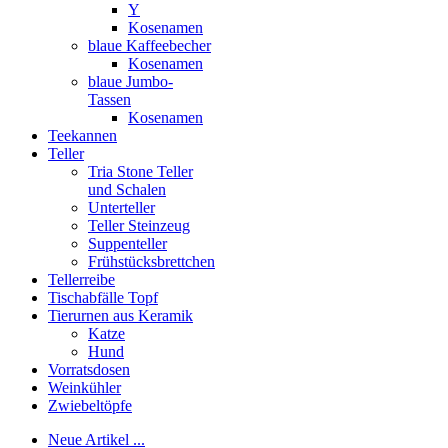
Y
Kosenamen
blaue Kaffeebecher
Kosenamen
blaue Jumbo-
Tassen
Kosenamen
Teekannen
Teller
Tria Stone Teller
und Schalen
Unterteller
Teller Steinzeug
Suppenteller
Frühstücksbrettchen
Tellerreibe
Tischabfälle Topf
Tierurnen aus Keramik
Katze
Hund
Vorratsdosen
Weinkühler
Zwiebeltöpfe
Neue Artikel ...