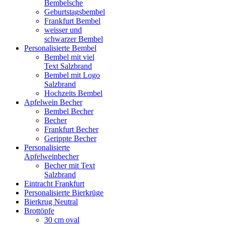
Bembelsche
Geburtstagsbembel
Frankfurt Bembel
weisser und
schwarzer Bembel
Personalisierte Bembel
Bembel mit viel
Text Salzbrand
Bembel mit Logo
Salzbrand
Hochzeits Bembel
Apfelwein Becher
Bembel Becher
Becher
Frankfurt Becher
Gerippte Becher
Personalisierte
Apfelweinbecher
Becher mit Text
Salzbrand
Eintracht Frankfurt
Personalisierte Bierkrüge
Bierkrug Neutral
Brottöpfe
30 cm oval