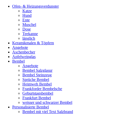
Ofen- & Heizungsverdunster
Katze
Hund
Ente
Muschel
Dose
Teekanne
länglich
Keramikmalen & Töpfern
Angebote
Aschenbecher
Apfelweinglas
Bembel
Angebote
Bembel Salzglasur
Bembel Steinzeug
Sprüche Bembel
Heimweh Bembel
Frankforder Bembelsche
Geburtstagsbembel
Frankfurt Bembel
weisser und schwarzer Bembel
Personalisierte Bembel
Bembel mit viel Text Salzbrand