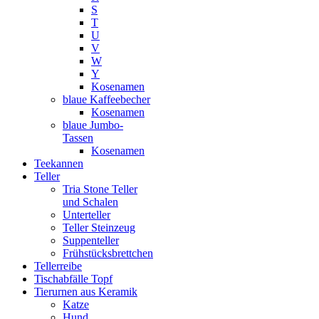
S
T
U
V
W
Y
Kosenamen
blaue Kaffeebecher
Kosenamen
blaue Jumbo-
Tassen
Kosenamen
Teekannen
Teller
Tria Stone Teller
und Schalen
Unterteller
Teller Steinzeug
Suppenteller
Frühstücksbrettchen
Tellerreibe
Tischabfälle Topf
Tierurnen aus Keramik
Katze
Hund