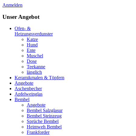
Anmelden
Unser Angebot
Ofen- &
Heizungsverdunster
Katze
Hund
Ente
Muschel
Dose
Teekanne
länglich
Keramikmalen & Töpfern
Angebote
Aschenbecher
Apfelweinglas
Bembel
Angebote
Bembel Salzglasur
Bembel Steinzeug
Sprüche Bembel
Heimweh Bembel
Frankforder