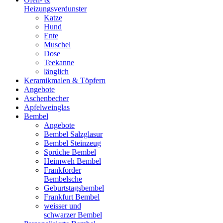
Heizungsverdunster
Katze
Hund
Ente
Muschel
Dose
Teekanne
länglich
Keramikmalen & Töpfern
Angebote
Aschenbecher
Apfelweinglas
Bembel
Angebote
Bembel Salzglasur
Bembel Steinzeug
Sprüche Bembel
Heimweh Bembel
Frankforder
Bembelsche
Geburtstagsbembel
Frankfurt Bembel
weisser und
schwarzer Bembel