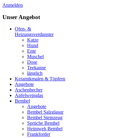
Anmelden
Unser Angebot
Ofen- &
Heizungsverdunster
Katze
Hund
Ente
Muschel
Dose
Teekanne
länglich
Keramikmalen & Töpfern
Angebote
Aschenbecher
Apfelweinglas
Bembel
Angebote
Bembel Salzglasur
Bembel Steinzeug
Sprüche Bembel
Heimweh Bembel
Frankforder