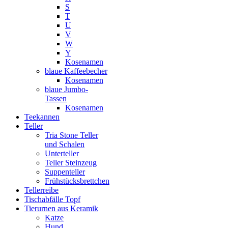
S
T
U
V
W
Y
Kosenamen
blaue Kaffeebecher
Kosenamen
blaue Jumbo-
Tassen
Kosenamen
Teekannen
Teller
Tria Stone Teller
und Schalen
Unterteller
Teller Steinzeug
Suppenteller
Frühstücksbrettchen
Tellerreibe
Tischabfälle Topf
Tierurnen aus Keramik
Katze
Hund