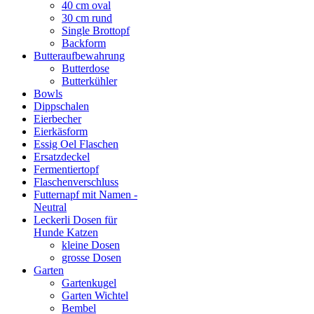
40 cm oval
30 cm rund
Single Brottopf
Backform
Butteraufbewahrung
Butterdose
Butterkühler
Bowls
Dippschalen
Eierbecher
Eierkäsform
Essig Oel Flaschen
Ersatzdeckel
Fermentiertopf
Flaschenverschluss
Futternapf mit Namen -
Neutral
Leckerli Dosen für
Hunde Katzen
kleine Dosen
grosse Dosen
Garten
Gartenkugel
Garten Wichtel
Bembel