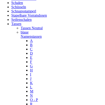
Schalen
Schüsseln
Schnapsstamperl
Stapelbare Vorratsdosen
Seifenschalen
Tassen
Tassen Neutral
blaue
Namenstassen
A
B
C
D
E
F
G
H
I
J
K
L
M
N
O - P
R