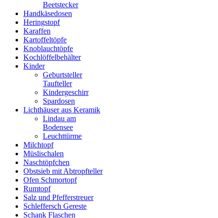
Beetstecker
Handkäsedosen
Heringstopf
Karaffen
Kartoffeltöpfe
Knoblauchtöpfe
Kochlöffelbehälter
Kinder
Geburtsteller
Taufteller
Kindergeschirr
Spardosen
Lichthäuser aus Keramik
Lindau am
Bodensee
Leuchttürme
Milchtopf
Müslischalen
Naschtöpfchen
Obstsieb mit Abtropfteller
Ofen Schmortopf
Rumtopf
Salz und Pfefferstreuer
Schleffersch Gereste
Schank Flaschen