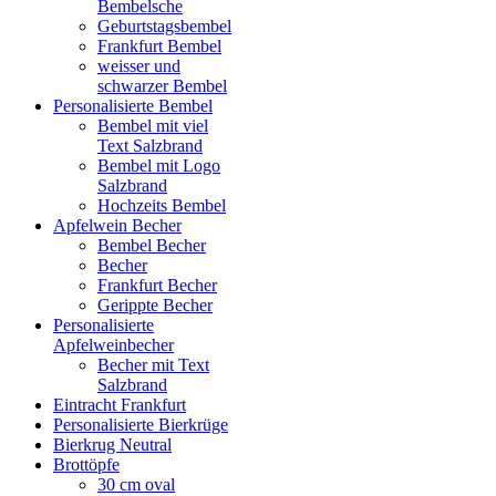
Bembelsche
Geburtstagsbembel
Frankfurt Bembel
weisser und
schwarzer Bembel
Personalisierte Bembel
Bembel mit viel
Text Salzbrand
Bembel mit Logo
Salzbrand
Hochzeits Bembel
Apfelwein Becher
Bembel Becher
Becher
Frankfurt Becher
Gerippte Becher
Personalisierte
Apfelweinbecher
Becher mit Text
Salzbrand
Eintracht Frankfurt
Personalisierte Bierkrüge
Bierkrug Neutral
Brottöpfe
30 cm oval