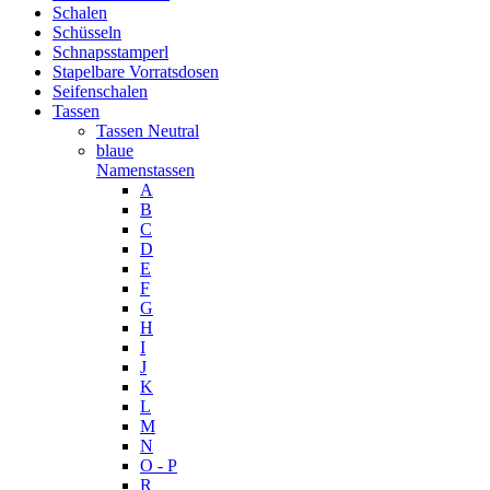
Schalen
Schüsseln
Schnapsstamperl
Stapelbare Vorratsdosen
Seifenschalen
Tassen
Tassen Neutral
blaue
Namenstassen
A
B
C
D
E
F
G
H
I
J
K
L
M
N
O - P
R