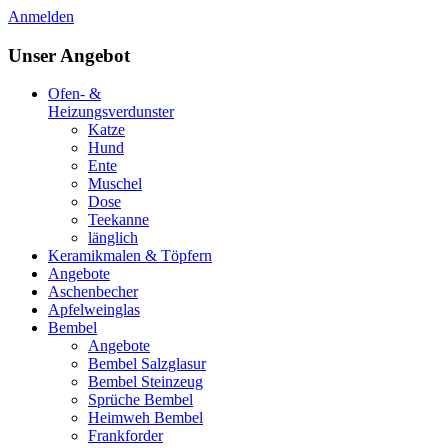
Anmelden
Unser Angebot
Ofen- &
Heizungsverdunster
Katze
Hund
Ente
Muschel
Dose
Teekanne
länglich
Keramikmalen & Töpfern
Angebote
Aschenbecher
Apfelweinglas
Bembel
Angebote
Bembel Salzglasur
Bembel Steinzeug
Sprüche Bembel
Heimweh Bembel
Frankforder