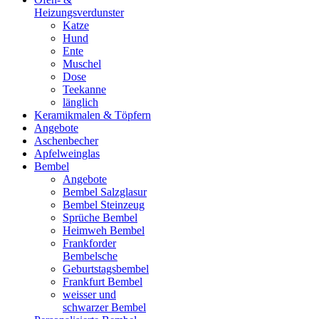
Heizungsverdunster
Katze
Hund
Ente
Muschel
Dose
Teekanne
länglich
Keramikmalen & Töpfern
Angebote
Aschenbecher
Apfelweinglas
Bembel
Angebote
Bembel Salzglasur
Bembel Steinzeug
Sprüche Bembel
Heimweh Bembel
Frankforder
Bembelsche
Geburtstagsbembel
Frankfurt Bembel
weisser und
schwarzer Bembel