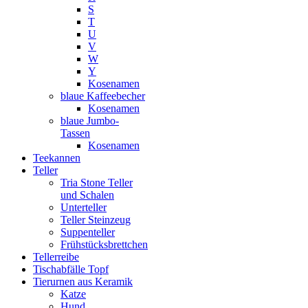
S
T
U
V
W
Y
Kosenamen
blaue Kaffeebecher
Kosenamen
blaue Jumbo-
Tassen
Kosenamen
Teekannen
Teller
Tria Stone Teller
und Schalen
Unterteller
Teller Steinzeug
Suppenteller
Frühstücksbrettchen
Tellerreibe
Tischabfälle Topf
Tierurnen aus Keramik
Katze
Hund