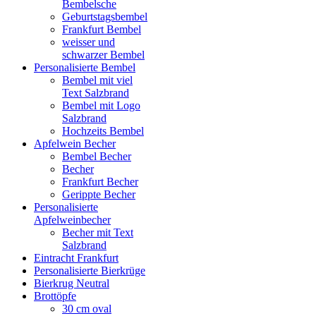
Bembelsche
Geburtstagsbembel
Frankfurt Bembel
weisser und
schwarzer Bembel
Personalisierte Bembel
Bembel mit viel
Text Salzbrand
Bembel mit Logo
Salzbrand
Hochzeits Bembel
Apfelwein Becher
Bembel Becher
Becher
Frankfurt Becher
Gerippte Becher
Personalisierte
Apfelweinbecher
Becher mit Text
Salzbrand
Eintracht Frankfurt
Personalisierte Bierkrüge
Bierkrug Neutral
Brottöpfe
30 cm oval