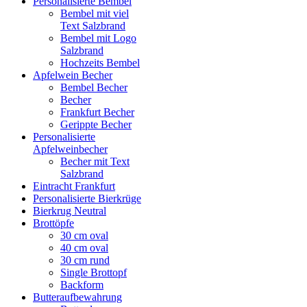
Personalisierte Bembel
Bembel mit viel
Text Salzbrand
Bembel mit Logo
Salzbrand
Hochzeits Bembel
Apfelwein Becher
Bembel Becher
Becher
Frankfurt Becher
Gerippte Becher
Personalisierte
Apfelweinbecher
Becher mit Text
Salzbrand
Eintracht Frankfurt
Personalisierte Bierkrüge
Bierkrug Neutral
Brottöpfe
30 cm oval
40 cm oval
30 cm rund
Single Brottopf
Backform
Butteraufbewahrung