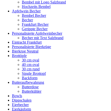
Bembel mit Logo Salzbrand
Hochzeits Bembel
Apfelwein Becher
Bembel Becher
Becher
Frankfurt Becher
Gerippte Becher
Personalisierte Apfelweinbecher
Becher mit Text Salzbrand
Eintracht Frankfurt
Personalisierte Bierkrüge
Bierkrug Neutral
Brottöpfe
30 cm oval
40 cm oval
30 cm rund
Single Brottopf
Backform
Butteraufbewahrung
Butterdose
Butterkühler
Bowls
Dippschalen
Eierbecher
Eierkäsform