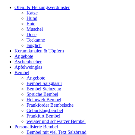
Ofen- & Heizungsverdunster
Katze
Hund
Ente
Muschel
Dose
Teekanne
länglich
Keramikmalen & Töpfern
Angebote
Aschenbecher
Apfelweinglas
Bembel
Angebote
Bembel Salzglasur
Bembel Steinzeug
Sprüche Bembel
Heimweh Bembel
Frankforder Bembelsche
Geburtstagsbembel
Frankfurt Bembel
weisser und schwarzer Bembel
Personalisierte Bembel
Bembel mit viel Text Salzbrand