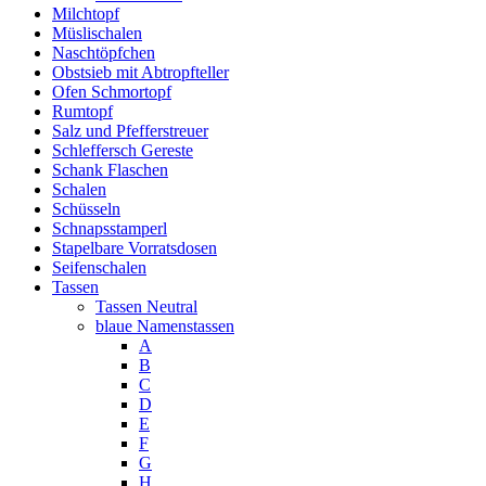
Milchtopf
Müslischalen
Naschtöpfchen
Obstsieb mit Abtropfteller
Ofen Schmortopf
Rumtopf
Salz und Pfefferstreuer
Schleffersch Gereste
Schank Flaschen
Schalen
Schüsseln
Schnapsstamperl
Stapelbare Vorratsdosen
Seifenschalen
Tassen
Tassen Neutral
blaue Namenstassen
A
B
C
D
E
F
G
H