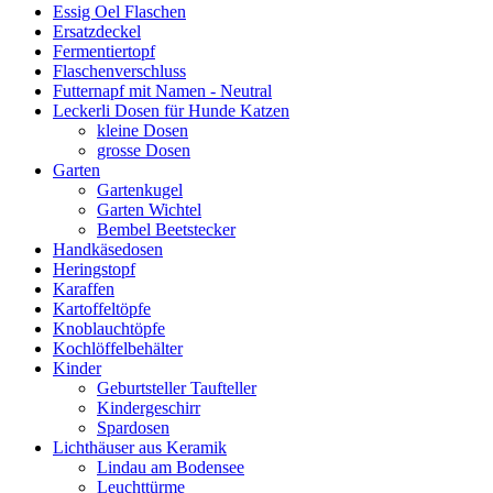
Essig Oel Flaschen
Ersatzdeckel
Fermentiertopf
Flaschenverschluss
Futternapf mit Namen - Neutral
Leckerli Dosen für Hunde Katzen
kleine Dosen
grosse Dosen
Garten
Gartenkugel
Garten Wichtel
Bembel Beetstecker
Handkäsedosen
Heringstopf
Karaffen
Kartoffeltöpfe
Knoblauchtöpfe
Kochlöffelbehälter
Kinder
Geburtsteller Taufteller
Kindergeschirr
Spardosen
Lichthäuser aus Keramik
Lindau am Bodensee
Leuchttürme