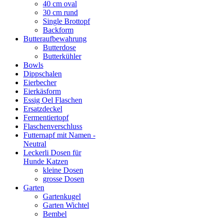
40 cm oval
30 cm rund
Single Brottopf
Backform
Butteraufbewahrung
Butterdose
Butterkühler
Bowls
Dippschalen
Eierbecher
Eierkäsform
Essig Oel Flaschen
Ersatzdeckel
Fermentiertopf
Flaschenverschluss
Futternapf mit Namen -
Neutral
Leckerli Dosen für
Hunde Katzen
kleine Dosen
grosse Dosen
Garten
Gartenkugel
Garten Wichtel
Bembel