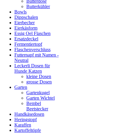
Butterdose
Butterkühler
Bowls
Dippschalen
Eierbecher
Eierkäsform
Essig Oel Flaschen
Ersatzdeckel
Fermentiertopf
Flaschenverschluss
Futternapf mit Namen -
Neutral
Leckerli Dosen für
Hunde Katzen
kleine Dosen
grosse Dosen
Garten
Gartenkugel
Garten Wichtel
Bembel
Beetstecker
Handkäsedosen
Heringstopf
Karaffen
Kartoffeltöpfe