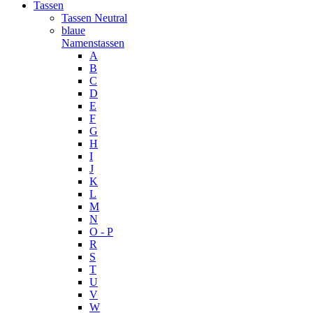
Tassen
Tassen Neutral
blaue
Namenstassen
A
B
C
D
E
F
G
H
I
J
K
L
M
N
O - P
R
S
T
U
V
W