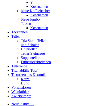
Y
Kosenamen
blaue Kaffeebecher
Kosenamen
blaue Jumbo-
Tassen
Kosenamen
Teekannen
Teller
Tria Stone Teller
und Schalen
Unterteller
Teller Steinzeug
Suppenteller
Frühstücksbrettchen
Tellerreibe
Tischabfälle Topf
Tierurnen aus Keramik
Katze
Hund
Vorratsdosen
Weinkühler
Zwiebeltöpfe
Neue Artikel ...