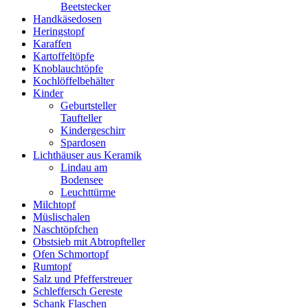
Beetstecker
Handkäsedosen
Heringstopf
Karaffen
Kartoffeltöpfe
Knoblauchtöpfe
Kochlöffelbehälter
Kinder
Geburtsteller
Taufteller
Kindergeschirr
Spardosen
Lichthäuser aus Keramik
Lindau am
Bodensee
Leuchttürme
Milchtopf
Müslischalen
Naschtöpfchen
Obstsieb mit Abtropfteller
Ofen Schmortopf
Rumtopf
Salz und Pfefferstreuer
Schleffersch Gereste
Schank Flaschen