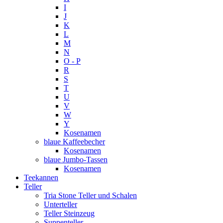
I
J
K
L
M
N
O - P
R
S
T
U
V
W
Y
Kosenamen
blaue Kaffeebecher
Kosenamen
blaue Jumbo-Tassen
Kosenamen
Teekannen
Teller
Tria Stone Teller und Schalen
Unterteller
Teller Steinzeug
Suppenteller