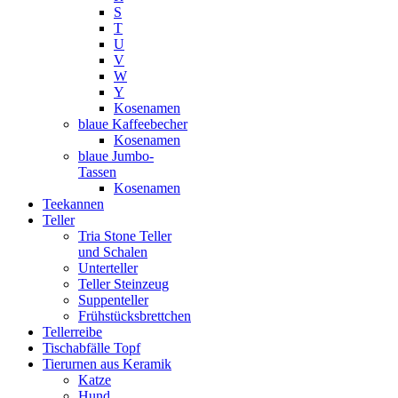
S
T
U
V
W
Y
Kosenamen
blaue Kaffeebecher
Kosenamen
blaue Jumbo-
Tassen
Kosenamen
Teekannen
Teller
Tria Stone Teller
und Schalen
Unterteller
Teller Steinzeug
Suppenteller
Frühstücksbrettchen
Tellerreibe
Tischabfälle Topf
Tierurnen aus Keramik
Katze
Hund