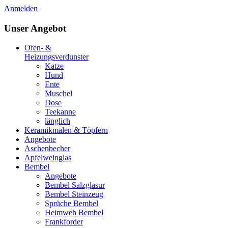
Anmelden
Unser Angebot
Ofen- &
Heizungsverdunster
Katze
Hund
Ente
Muschel
Dose
Teekanne
länglich
Keramikmalen & Töpfern
Angebote
Aschenbecher
Apfelweinglas
Bembel
Angebote
Bembel Salzglasur
Bembel Steinzeug
Sprüche Bembel
Heimweh Bembel
Frankforder