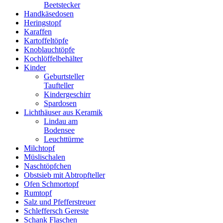
Beetstecker
Handkäsedosen
Heringstopf
Karaffen
Kartoffeltöpfe
Knoblauchtöpfe
Kochlöffelbehälter
Kinder
Geburtsteller
Taufteller
Kindergeschirr
Spardosen
Lichthäuser aus Keramik
Lindau am
Bodensee
Leuchttürme
Milchtopf
Müslischalen
Naschtöpfchen
Obstsieb mit Abtropfteller
Ofen Schmortopf
Rumtopf
Salz und Pfefferstreuer
Schleffersch Gereste
Schank Flaschen