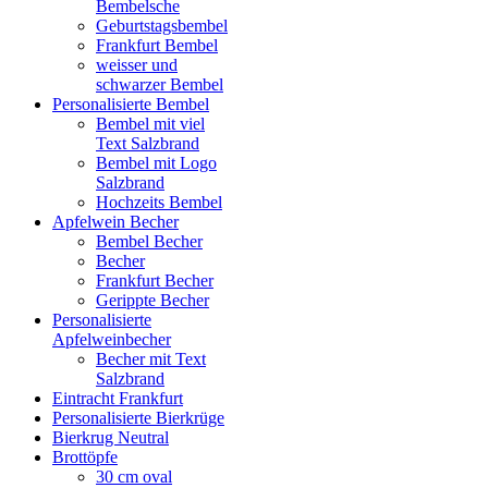
Bembelsche
Geburtstagsbembel
Frankfurt Bembel
weisser und
schwarzer Bembel
Personalisierte Bembel
Bembel mit viel
Text Salzbrand
Bembel mit Logo
Salzbrand
Hochzeits Bembel
Apfelwein Becher
Bembel Becher
Becher
Frankfurt Becher
Gerippte Becher
Personalisierte
Apfelweinbecher
Becher mit Text
Salzbrand
Eintracht Frankfurt
Personalisierte Bierkrüge
Bierkrug Neutral
Brottöpfe
30 cm oval