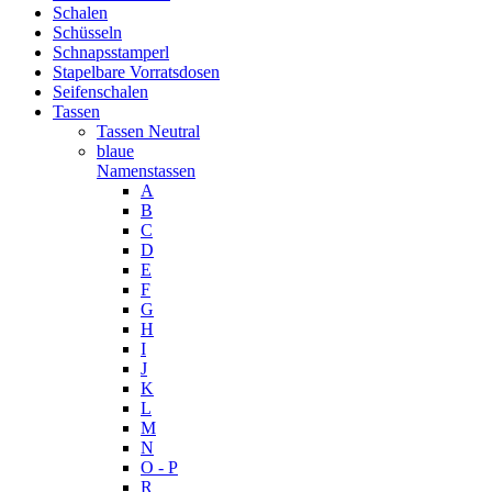
Schalen
Schüsseln
Schnapsstamperl
Stapelbare Vorratsdosen
Seifenschalen
Tassen
Tassen Neutral
blaue
Namenstassen
A
B
C
D
E
F
G
H
I
J
K
L
M
N
O - P
R