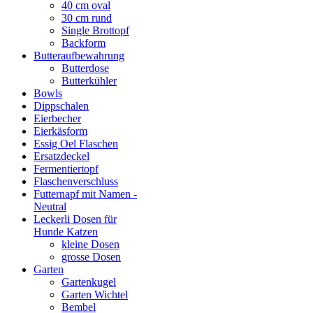
40 cm oval
30 cm rund
Single Brottopf
Backform
Butteraufbewahrung
Butterdose
Butterkühler
Bowls
Dippschalen
Eierbecher
Eierkäsform
Essig Oel Flaschen
Ersatzdeckel
Fermentiertopf
Flaschenverschluss
Futternapf mit Namen -
Neutral
Leckerli Dosen für
Hunde Katzen
kleine Dosen
grosse Dosen
Garten
Gartenkugel
Garten Wichtel
Bembel