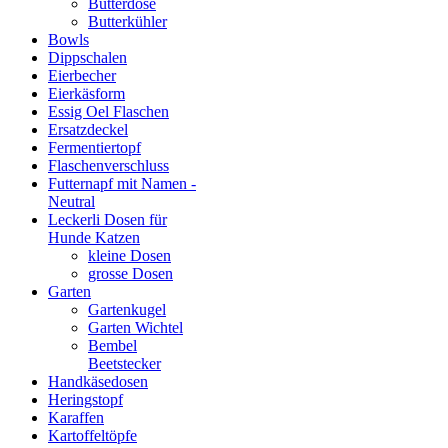
Butterdose
Butterkühler
Bowls
Dippschalen
Eierbecher
Eierkäsform
Essig Oel Flaschen
Ersatzdeckel
Fermentiertopf
Flaschenverschluss
Futternapf mit Namen -
Neutral
Leckerli Dosen für
Hunde Katzen
kleine Dosen
grosse Dosen
Garten
Gartenkugel
Garten Wichtel
Bembel
Beetstecker
Handkäsedosen
Heringstopf
Karaffen
Kartoffeltöpfe