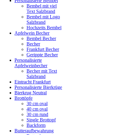
Personalisierte Bembel
Bembel mit viel
Text Salzbrand
Bembel mit Logo
Salzbrand
Hochzeits Bembel
Apfelwein Becher
Bembel Becher
Becher
Frankfurt Becher
Gerippte Becher
Personalisierte
Apfelweinbecher
Becher mit Text
Salzbrand
Eintracht Frankfurt
Personalisierte Bierkrüge
Bierkrug Neutral
Brottöpfe
30 cm oval
40 cm oval
30 cm rund
Single Brottopf
Backform
Butteraufbewahrung