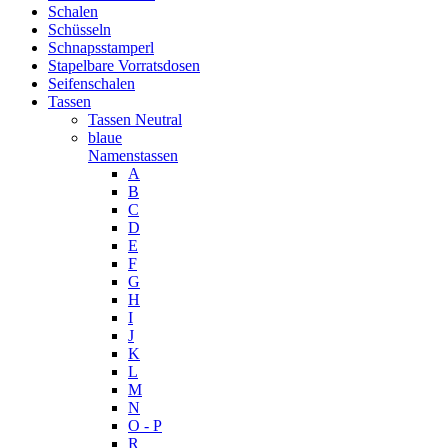
Schalen
Schüsseln
Schnapsstamperl
Stapelbare Vorratsdosen
Seifenschalen
Tassen
Tassen Neutral
blaue
Namenstassen
A
B
C
D
E
F
G
H
I
J
K
L
M
N
O - P
R