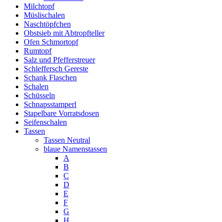
Milchtopf
Müslischalen
Naschtöpfchen
Obstsieb mit Abtropfteller
Ofen Schmortopf
Rumtopf
Salz und Pfefferstreuer
Schleffersch Gereste
Schank Flaschen
Schalen
Schüsseln
Schnapsstamperl
Stapelbare Vorratsdosen
Seifenschalen
Tassen
Tassen Neutral
blaue Namenstassen
A
B
C
D
E
F
G
H