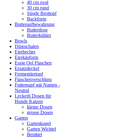
40 cm oval
30 cm rund
Single Brottopf
Backform
Butteraufbewahrung
Butterdose
Butterkühler
Bowls
Dippschalen
Eierbecher
Eierkäsform
Essig Oel Flaschen
Ersatzdeckel
Fermentiertopf
Flaschenverschluss
Futternapf mit Namen -
Neutral
Leckerli Dosen für
Hunde Katzen
kleine Dosen
grosse Dosen
Garten
Gartenkugel
Garten Wichtel
Bembel