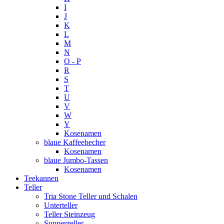
I
J
K
L
M
N
O - P
R
S
T
U
V
W
Y
Kosenamen
blaue Kaffeebecher
Kosenamen
blaue Jumbo-Tassen
Kosenamen
Teekannen
Teller
Tria Stone Teller und Schalen
Unterteller
Teller Steinzeug
Suppenteller