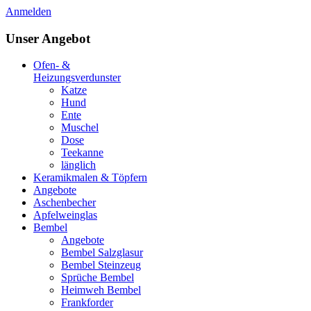
Anmelden
Unser Angebot
Ofen- &
Heizungsverdunster
Katze
Hund
Ente
Muschel
Dose
Teekanne
länglich
Keramikmalen & Töpfern
Angebote
Aschenbecher
Apfelweinglas
Bembel
Angebote
Bembel Salzglasur
Bembel Steinzeug
Sprüche Bembel
Heimweh Bembel
Frankforder