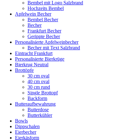
Bembel mit Logo Salzbrand
Hochzeits Bembel
Apfelwein Becher
Bembel Becher
Becher
Frankfurt Becher
Gerippte Becher
Personalisierte Apfelweinbecher
Becher mit Text Salzbrand
Eintracht Frankfurt
Personalisierte Bierkrüge
Bierkrug Neutral
Brottöpfe
30 cm oval
40 cm oval
30 cm rund
Single Brottopf
Backform
Butteraufbewahrung
Butterdose
Butterkühler
Bowls
Dippschalen
Eierbecher
Eierkäsform