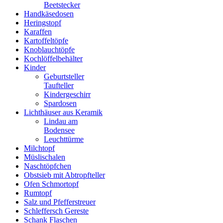
Beetstecker
Handkäsedosen
Heringstopf
Karaffen
Kartoffeltöpfe
Knoblauchtöpfe
Kochlöffelbehälter
Kinder
Geburtsteller
Taufteller
Kindergeschirr
Spardosen
Lichthäuser aus Keramik
Lindau am
Bodensee
Leuchttürme
Milchtopf
Müslischalen
Naschtöpfchen
Obstsieb mit Abtropfteller
Ofen Schmortopf
Rumtopf
Salz und Pfefferstreuer
Schleffersch Gereste
Schank Flaschen