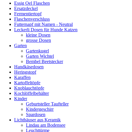
Essig Oel Flaschen
Ersatzdeckel
Fermentiertopf
Flaschenverschluss
Futternapf mit Namen - Neutral
Leckerli Dosen für Hunde Katzen
kleine Dosen
grosse Dosen
Garten
Gartenkugel
Garten Wichtel
Bembel Beetstecker
Handkäsedosen
Heringstopf
Karaffen
Kartoffeltöpfe
Knoblauchtöpfe
Kochlöffelbehälter
Kinder
Geburtsteller Taufteller
Kindergeschirr
Spardosen
Lichthäuser aus Keramik
Lindau am Bodensee
Leuchttürme