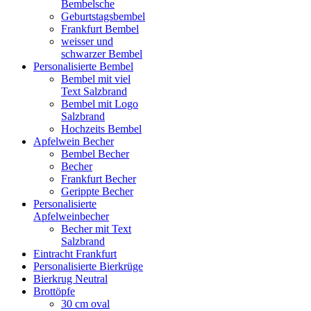
Bembelsche
Geburtstagsbembel
Frankfurt Bembel
weisser und
schwarzer Bembel
Personalisierte Bembel
Bembel mit viel
Text Salzbrand
Bembel mit Logo
Salzbrand
Hochzeits Bembel
Apfelwein Becher
Bembel Becher
Becher
Frankfurt Becher
Gerippte Becher
Personalisierte
Apfelweinbecher
Becher mit Text
Salzbrand
Eintracht Frankfurt
Personalisierte Bierkrüge
Bierkrug Neutral
Brottöpfe
30 cm oval