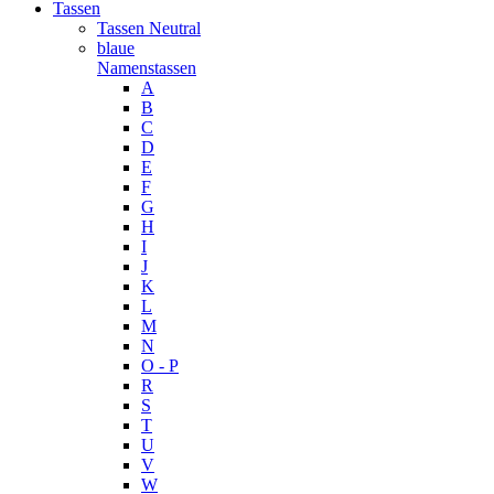
Tassen
Tassen Neutral
blaue
Namenstassen
A
B
C
D
E
F
G
H
I
J
K
L
M
N
O - P
R
S
T
U
V
W