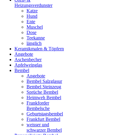
Heizungsverdunster
Katze
Hund
Ente
Muschel
Dose
Teekanne
länglich
Keramikmalen & Töpfern
Angebote
Aschenbecher
Apfelweinglas
Bembel
Angebote
Bembel Salzglasur
Bembel Steinzeug
Sprüche Bembel
Heimweh Bembel
Frankforder
Bembelsche
Geburtstagsbembel
Frankfurt Bembel
weisser und
schwarzer Bembel