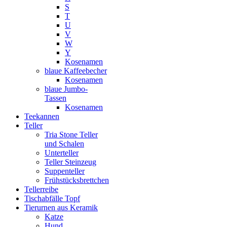
S
T
U
V
W
Y
Kosenamen
blaue Kaffeebecher
Kosenamen
blaue Jumbo-
Tassen
Kosenamen
Teekannen
Teller
Tria Stone Teller
und Schalen
Unterteller
Teller Steinzeug
Suppenteller
Frühstücksbrettchen
Tellerreibe
Tischabfälle Topf
Tierurnen aus Keramik
Katze
Hund