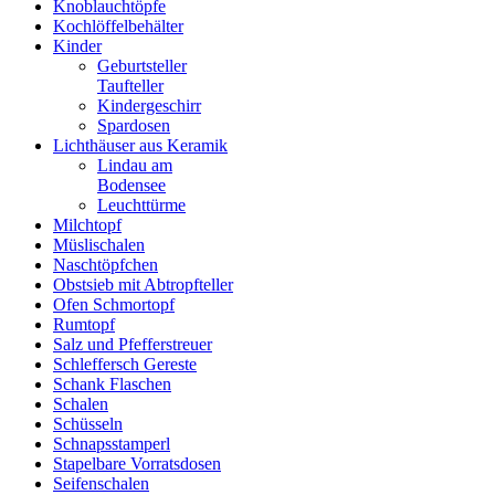
Knoblauchtöpfe
Kochlöffelbehälter
Kinder
Geburtsteller
Taufteller
Kindergeschirr
Spardosen
Lichthäuser aus Keramik
Lindau am
Bodensee
Leuchttürme
Milchtopf
Müslischalen
Naschtöpfchen
Obstsieb mit Abtropfteller
Ofen Schmortopf
Rumtopf
Salz und Pfefferstreuer
Schleffersch Gereste
Schank Flaschen
Schalen
Schüsseln
Schnapsstamperl
Stapelbare Vorratsdosen
Seifenschalen