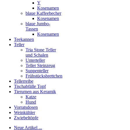
Y
Kosenamen
blaue Kaffeebecher
Kosenamen
blaue Jumbo-
Tassen
Kosenamen
Teekannen
Teller
Tria Stone Teller
und Schalen
Unterteller
Teller Steinzeug
Suppenteller
Frühstücksbrettchen
Tellerreibe
Tischabfälle Topf
Tierurnen aus Keramik
Katze
Hund
Vorratsdosen
Weinkühler
Zwiebeltöpfe
Neue Artikel ...