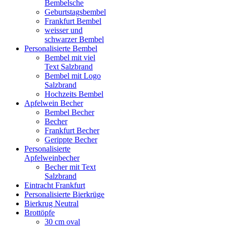
Bembelsche
Geburtstagsbembel
Frankfurt Bembel
weisser und
schwarzer Bembel
Personalisierte Bembel
Bembel mit viel
Text Salzbrand
Bembel mit Logo
Salzbrand
Hochzeits Bembel
Apfelwein Becher
Bembel Becher
Becher
Frankfurt Becher
Gerippte Becher
Personalisierte
Apfelweinbecher
Becher mit Text
Salzbrand
Eintracht Frankfurt
Personalisierte Bierkrüge
Bierkrug Neutral
Brottöpfe
30 cm oval