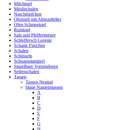
Milchtopf
Müslischalen
Naschtöpfchen
Obstsieb mit Abtropfteller
Ofen Schmortopf
Rumtopf
Salz und Pfefferstreuer
Schleffersch Gereste
Schank Flaschen
Schalen
Schüsseln
Schnapsstamperl
Stapelbare Vorratsdosen
Seifenschalen
Tassen
Tassen Neutral
blaue Namenstassen
A
B
C
D
E
F
G
H