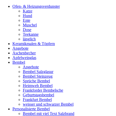
Ofen- & Heizungsverdunster
Katze
Hund
Ente
Muschel
Dose
Teekanne
länglich
Keramikmalen & Töpfern
Angebote
Aschenbecher
Apfelweinglas
Bembel
Angebote
Bembel Salzglasur
Bembel Steinzeug
Sprüche Bembel
Heimweh Bembel
Frankforder Bembelsche
Geburtstagsbembel
Frankfurt Bembel
weisser und schwarzer Bembel
Personalisierte Bembel
Bembel mit viel Text Salzbrand