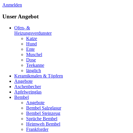
Anmelden
Unser Angebot
Ofen- &
Heizungsverdunster
Katze
Hund
Ente
Muschel
Dose
Teekanne
länglich
Keramikmalen & Töpfern
Angebote
Aschenbecher
Apfelweinglas
Bembel
Angebote
Bembel Salzglasur
Bembel Steinzeug
Sprüche Bembel
Heimweh Bembel
Frankforder