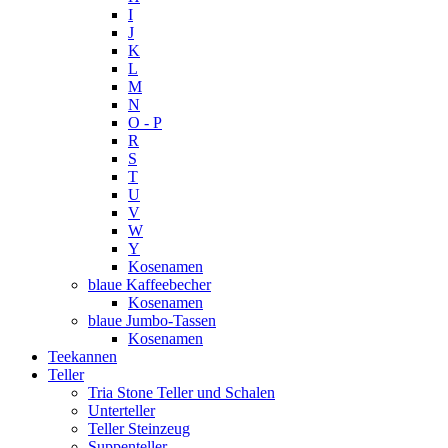
I
J
K
L
M
N
O - P
R
S
T
U
V
W
Y
Kosenamen
blaue Kaffeebecher
Kosenamen
blaue Jumbo-Tassen
Kosenamen
Teekannen
Teller
Tria Stone Teller und Schalen
Unterteller
Teller Steinzeug
Suppenteller