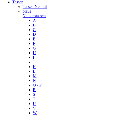
Tassen
Tassen Neutral
blaue
Namenstassen
A
B
C
D
E
F
G
H
I
J
K
L
M
N
O - P
R
S
T
U
V
W