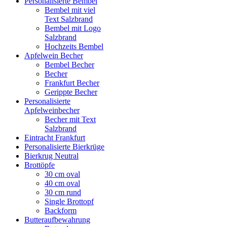
Personalisierte Bembel
Bembel mit viel
Text Salzbrand
Bembel mit Logo
Salzbrand
Hochzeits Bembel
Apfelwein Becher
Bembel Becher
Becher
Frankfurt Becher
Gerippte Becher
Personalisierte
Apfelweinbecher
Becher mit Text
Salzbrand
Eintracht Frankfurt
Personalisierte Bierkrüge
Bierkrug Neutral
Brottöpfe
30 cm oval
40 cm oval
30 cm rund
Single Brottopf
Backform
Butteraufbewahrung