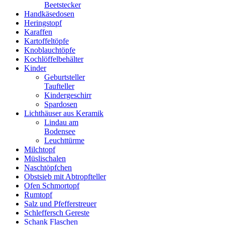
Beetstecker
Handkäsedosen
Heringstopf
Karaffen
Kartoffeltöpfe
Knoblauchtöpfe
Kochlöffelbehälter
Kinder
Geburtsteller
Taufteller
Kindergeschirr
Spardosen
Lichthäuser aus Keramik
Lindau am
Bodensee
Leuchttürme
Milchtopf
Müslischalen
Naschtöpfchen
Obstsieb mit Abtropfteller
Ofen Schmortopf
Rumtopf
Salz und Pfefferstreuer
Schleffersch Gereste
Schank Flaschen