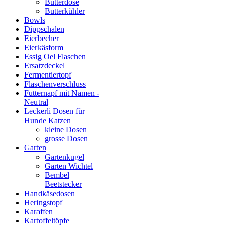
Butterdose
Butterkühler
Bowls
Dippschalen
Eierbecher
Eierkäsform
Essig Oel Flaschen
Ersatzdeckel
Fermentiertopf
Flaschenverschluss
Futternapf mit Namen -
Neutral
Leckerli Dosen für
Hunde Katzen
kleine Dosen
grosse Dosen
Garten
Gartenkugel
Garten Wichtel
Bembel
Beetstecker
Handkäsedosen
Heringstopf
Karaffen
Kartoffeltöpfe