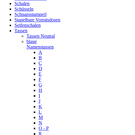
Schalen
Schüsseln
Schnapsstamperl
Stapelbare Vorratsdosen
Seifenschalen
Tassen
Tassen Neutral
blaue
Namenstassen
A
B
C
D
E
F
G
H
I
J
K
L
M
N
O - P
R