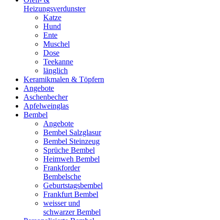
Heizungsverdunster
Katze
Hund
Ente
Muschel
Dose
Teekanne
länglich
Keramikmalen & Töpfern
Angebote
Aschenbecher
Apfelweinglas
Bembel
Angebote
Bembel Salzglasur
Bembel Steinzeug
Sprüche Bembel
Heimweh Bembel
Frankforder
Bembelsche
Geburtstagsbembel
Frankfurt Bembel
weisser und
schwarzer Bembel