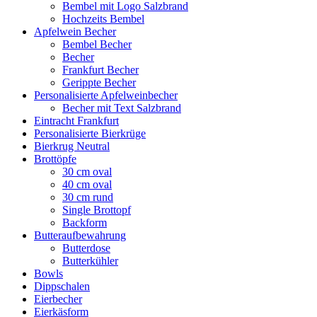
Bembel mit Logo Salzbrand
Hochzeits Bembel
Apfelwein Becher
Bembel Becher
Becher
Frankfurt Becher
Gerippte Becher
Personalisierte Apfelweinbecher
Becher mit Text Salzbrand
Eintracht Frankfurt
Personalisierte Bierkrüge
Bierkrug Neutral
Brottöpfe
30 cm oval
40 cm oval
30 cm rund
Single Brottopf
Backform
Butteraufbewahrung
Butterdose
Butterkühler
Bowls
Dippschalen
Eierbecher
Eierkäsform