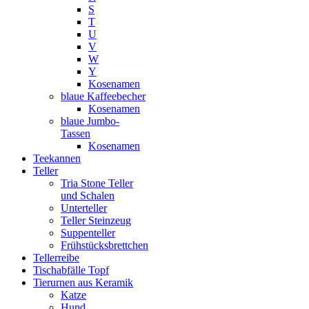
S
T
U
V
W
Y
Kosenamen
blaue Kaffeebecher
Kosenamen
blaue Jumbo-
Tassen
Kosenamen
Teekannen
Teller
Tria Stone Teller
und Schalen
Unterteller
Teller Steinzeug
Suppenteller
Frühstücksbrettchen
Tellerreibe
Tischabfälle Topf
Tierurnen aus Keramik
Katze
Hund