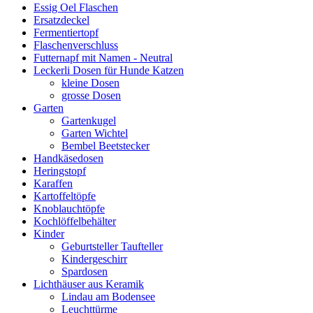
Essig Oel Flaschen
Ersatzdeckel
Fermentiertopf
Flaschenverschluss
Futternapf mit Namen - Neutral
Leckerli Dosen für Hunde Katzen
kleine Dosen
grosse Dosen
Garten
Gartenkugel
Garten Wichtel
Bembel Beetstecker
Handkäsedosen
Heringstopf
Karaffen
Kartoffeltöpfe
Knoblauchtöpfe
Kochlöffelbehälter
Kinder
Geburtsteller Taufteller
Kindergeschirr
Spardosen
Lichthäuser aus Keramik
Lindau am Bodensee
Leuchttürme