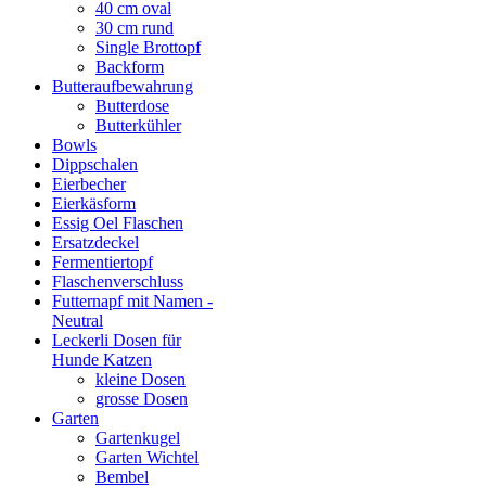
40 cm oval
30 cm rund
Single Brottopf
Backform
Butteraufbewahrung
Butterdose
Butterkühler
Bowls
Dippschalen
Eierbecher
Eierkäsform
Essig Oel Flaschen
Ersatzdeckel
Fermentiertopf
Flaschenverschluss
Futternapf mit Namen -
Neutral
Leckerli Dosen für
Hunde Katzen
kleine Dosen
grosse Dosen
Garten
Gartenkugel
Garten Wichtel
Bembel