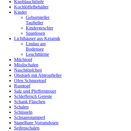
Knoblauchtöpfe
Kochlöffelbehälter
Kinder
Geburtsteller
Taufteller
Kindergeschirr
Spardosen
Lichthäuser aus Keramik
Lindau am
Bodensee
Leuchttürme
Milchtopf
Müslischalen
Naschtöpfchen
Obstsieb mit Abtropfteller
Ofen Schmortopf
Rumtopf
Salz und Pfefferstreuer
Schleffersch Gereste
Schank Flaschen
Schalen
Schüsseln
Schnapsstamperl
Stapelbare Vorratsdosen
Seifenschalen