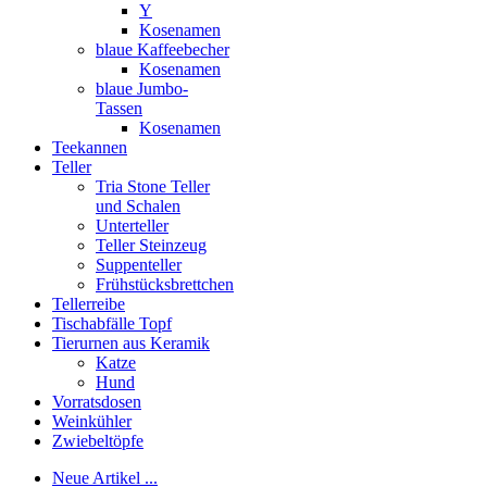
Y
Kosenamen
blaue Kaffeebecher
Kosenamen
blaue Jumbo-
Tassen
Kosenamen
Teekannen
Teller
Tria Stone Teller
und Schalen
Unterteller
Teller Steinzeug
Suppenteller
Frühstücksbrettchen
Tellerreibe
Tischabfälle Topf
Tierurnen aus Keramik
Katze
Hund
Vorratsdosen
Weinkühler
Zwiebeltöpfe
Neue Artikel ...