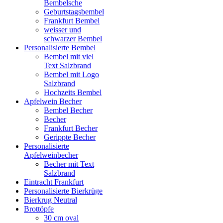
Bembelsche
Geburtstagsbembel
Frankfurt Bembel
weisser und
schwarzer Bembel
Personalisierte Bembel
Bembel mit viel
Text Salzbrand
Bembel mit Logo
Salzbrand
Hochzeits Bembel
Apfelwein Becher
Bembel Becher
Becher
Frankfurt Becher
Gerippte Becher
Personalisierte
Apfelweinbecher
Becher mit Text
Salzbrand
Eintracht Frankfurt
Personalisierte Bierkrüge
Bierkrug Neutral
Brottöpfe
30 cm oval