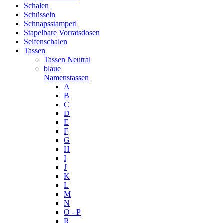
Schalen
Schüsseln
Schnapsstamperl
Stapelbare Vorratsdosen
Seifenschalen
Tassen
Tassen Neutral
blaue
Namenstassen
A
B
C
D
E
F
G
H
I
J
K
L
M
N
O - P
R