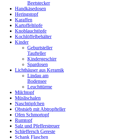
Beetstecker
Handkäsedosen
Heringstopf
Karaffen
Kartoffeltöpfe
Knoblauchtöpfe
Kochlöffelbehälter
Kinder
Geburtsteller
Taufteller
Kindergeschirr
Spardosen
Lichthäuser aus Keramik
Lindau am
Bodensee
Leuchttürme
Milchtopf
Müslischalen
Naschtöpfchen
Obstsieb mit Abtropfteller
Ofen Schmortopf
Rumtopf
Salz und Pfefferstreuer
Schleffersch Gereste
Schank Flaschen