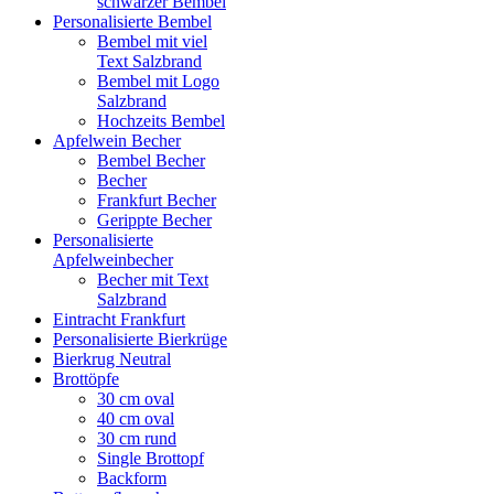
schwarzer Bembel
Personalisierte Bembel
Bembel mit viel
Text Salzbrand
Bembel mit Logo
Salzbrand
Hochzeits Bembel
Apfelwein Becher
Bembel Becher
Becher
Frankfurt Becher
Gerippte Becher
Personalisierte
Apfelweinbecher
Becher mit Text
Salzbrand
Eintracht Frankfurt
Personalisierte Bierkrüge
Bierkrug Neutral
Brottöpfe
30 cm oval
40 cm oval
30 cm rund
Single Brottopf
Backform