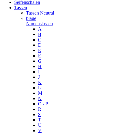
Seifenschalen
Tassen
Tassen Neutral
blaue
Namenstassen
A
B
C
D
E
F
G
H
I
J
K
L
M
N
O - P
R
S
T
U
V