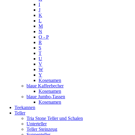
I
J
K
L
M
N
O - P
R
S
T
U
V
W
Y
Kosenamen
blaue Kaffeebecher
Kosenamen
blaue Jumbo-Tassen
Kosenamen
Teekannen
Teller
Tria Stone Teller und Schalen
Unterteller
Teller Steinzeug
Suppenteller