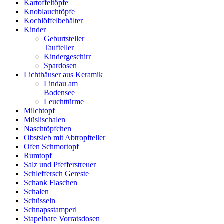
Kartoffeltöpfe
Knoblauchtöpfe
Kochlöffelbehälter
Kinder
Geburtsteller
Taufteller
Kindergeschirr
Spardosen
Lichthäuser aus Keramik
Lindau am
Bodensee
Leuchttürme
Milchtopf
Müslischalen
Naschtöpfchen
Obstsieb mit Abtropfteller
Ofen Schmortopf
Rumtopf
Salz und Pfefferstreuer
Schleffersch Gereste
Schank Flaschen
Schalen
Schüsseln
Schnapsstamperl
Stapelbare Vorratsdosen