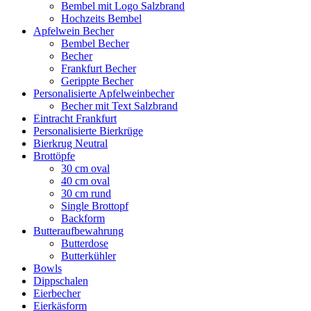
Bembel mit Logo Salzbrand
Hochzeits Bembel
Apfelwein Becher
Bembel Becher
Becher
Frankfurt Becher
Gerippte Becher
Personalisierte Apfelweinbecher
Becher mit Text Salzbrand
Eintracht Frankfurt
Personalisierte Bierkrüge
Bierkrug Neutral
Brottöpfe
30 cm oval
40 cm oval
30 cm rund
Single Brottopf
Backform
Butteraufbewahrung
Butterdose
Butterkühler
Bowls
Dippschalen
Eierbecher
Eierkäsform