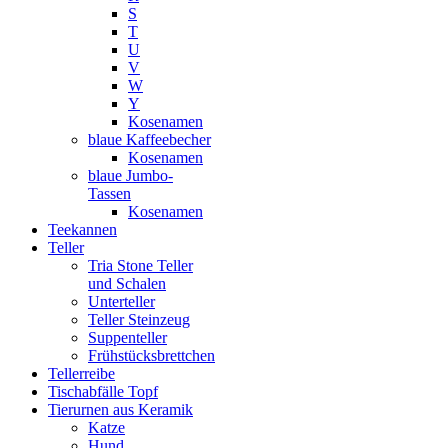
S
T
U
V
W
Y
Kosenamen
blaue Kaffeebecher
Kosenamen
blaue Jumbo-
Tassen
Kosenamen
Teekannen
Teller
Tria Stone Teller
und Schalen
Unterteller
Teller Steinzeug
Suppenteller
Frühstücksbrettchen
Tellerreibe
Tischabfälle Topf
Tierurnen aus Keramik
Katze
Hund