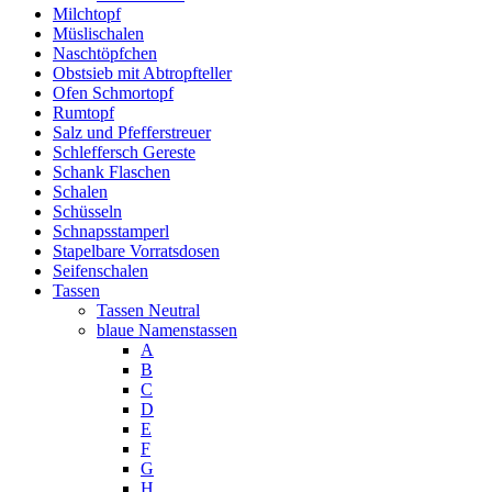
Milchtopf
Müslischalen
Naschtöpfchen
Obstsieb mit Abtropfteller
Ofen Schmortopf
Rumtopf
Salz und Pfefferstreuer
Schleffersch Gereste
Schank Flaschen
Schalen
Schüsseln
Schnapsstamperl
Stapelbare Vorratsdosen
Seifenschalen
Tassen
Tassen Neutral
blaue Namenstassen
A
B
C
D
E
F
G
H