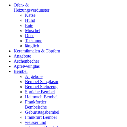
Ofen- &
Heizungsverdunster
Katze
Hund
Ente
Muschel
Dose
Teekanne
länglich
Keramikmalen & Töpfern
Angebote
Aschenbecher
Apfelweinglas
Bembel
Angebote
Bembel Salzglasur
Bembel Steinzeug
Sprüche Bembel
Heimweh Bembel
Frankforder
Bembelsche
Geburtstagsbembel
Frankfurt Bembel
weisser und