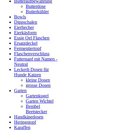
Butteraufbewahrung
Butterdose
Butterkühler
Bowls
Dippschalen
Eierbecher
Eierkäsform
Essig Oel Flaschen
Ersatzdeckel
Fermentiertopf
Flaschenverschluss
Futternapf mit Namen -
Neutral
Leckerli Dosen für
Hunde Katzen
kleine Dosen
grosse Dosen
Garten
Gartenkugel
Garten Wichtel
Bembel
Beetstecker
Handkäsedosen
Heringstopf
Karaffen