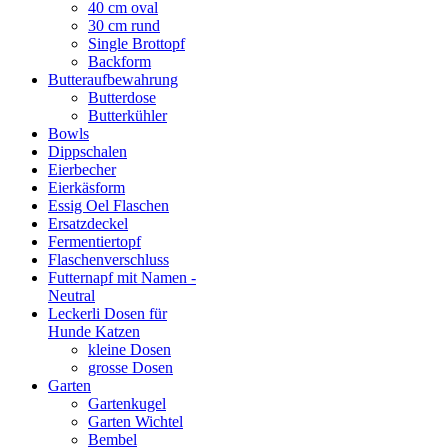
40 cm oval
30 cm rund
Single Brottopf
Backform
Butteraufbewahrung
Butterdose
Butterkühler
Bowls
Dippschalen
Eierbecher
Eierkäsform
Essig Oel Flaschen
Ersatzdeckel
Fermentiertopf
Flaschenverschluss
Futternapf mit Namen -
Neutral
Leckerli Dosen für
Hunde Katzen
kleine Dosen
grosse Dosen
Garten
Gartenkugel
Garten Wichtel
Bembel