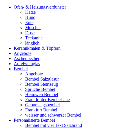
Ofen- & Heizungsverdunster
Katze
Hund
Ente
Muschel
Dose
Teekanne
länglich
Keramikmalen & Töpfern
Angebote
Aschenbecher
Apfelweinglas
Bembel
Angebote
Bembel Salzglasur
Bembel Steinzeug
Sprüche Bembel
Heimweh Bembel
Frankforder Bembelsche
Geburtstagsbembel
Frankfurt Bembel
weisser und schwarzer Bembel
Personalisierte Bembel
Bembel mit viel Text Salzbrand