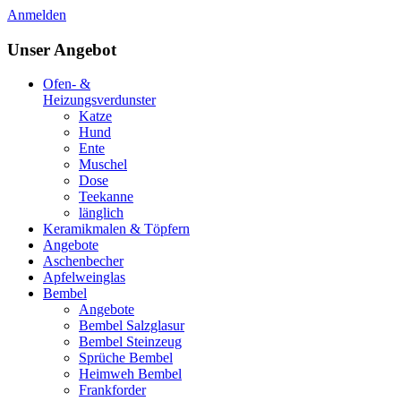
Anmelden
Unser Angebot
Ofen- &
Heizungsverdunster
Katze
Hund
Ente
Muschel
Dose
Teekanne
länglich
Keramikmalen & Töpfern
Angebote
Aschenbecher
Apfelweinglas
Bembel
Angebote
Bembel Salzglasur
Bembel Steinzeug
Sprüche Bembel
Heimweh Bembel
Frankforder