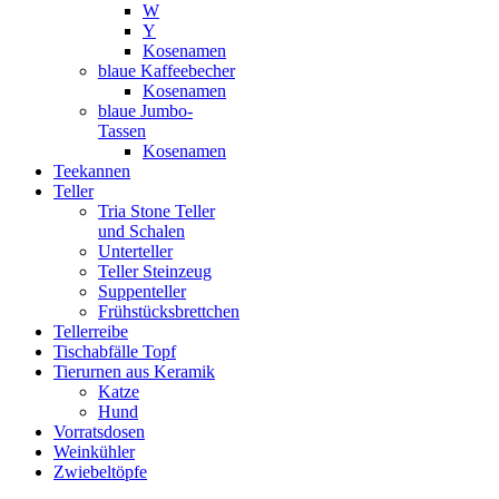
W
Y
Kosenamen
blaue Kaffeebecher
Kosenamen
blaue Jumbo-
Tassen
Kosenamen
Teekannen
Teller
Tria Stone Teller
und Schalen
Unterteller
Teller Steinzeug
Suppenteller
Frühstücksbrettchen
Tellerreibe
Tischabfälle Topf
Tierurnen aus Keramik
Katze
Hund
Vorratsdosen
Weinkühler
Zwiebeltöpfe