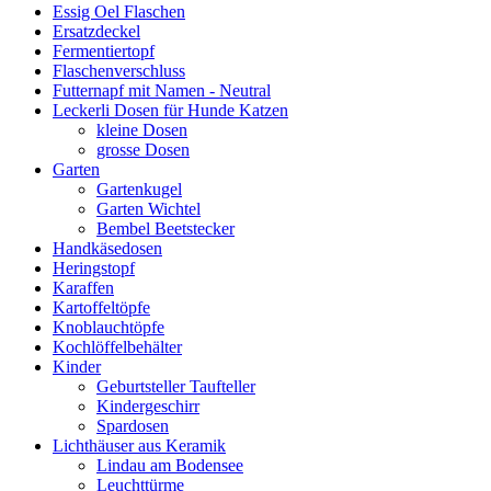
Essig Oel Flaschen
Ersatzdeckel
Fermentiertopf
Flaschenverschluss
Futternapf mit Namen - Neutral
Leckerli Dosen für Hunde Katzen
kleine Dosen
grosse Dosen
Garten
Gartenkugel
Garten Wichtel
Bembel Beetstecker
Handkäsedosen
Heringstopf
Karaffen
Kartoffeltöpfe
Knoblauchtöpfe
Kochlöffelbehälter
Kinder
Geburtsteller Taufteller
Kindergeschirr
Spardosen
Lichthäuser aus Keramik
Lindau am Bodensee
Leuchttürme