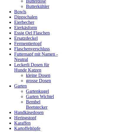
Butterdose
Butterkühler
Bowls
Dippschalen
Eierbecher
Eierkäsform
Essig Oel Flaschen
Ersatzdeckel
Fermentiertopf
Flaschenverschluss
Futternapf mit Namen -
Neutral
Leckerli Dosen für
Hunde Katzen
kleine Dosen
grosse Dosen
Garten
Gartenkugel
Garten Wichtel
Bembel
Beetstecker
Handkäsedosen
Heringstopf
Karaffen
Kartoffeltöpfe