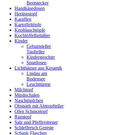
Beetstecker
Handkäsedosen
Heringstopf
Karaffen
Kartoffeltöpfe
Knoblauchtöpfe
Kochlöffelbehälter
Kinder
Geburtsteller
Taufteller
Kindergeschirr
Spardosen
Lichthäuser aus Keramik
Lindau am
Bodensee
Leuchttürme
Milchtopf
Müslischalen
Naschtöpfchen
Obstsieb mit Abtropfteller
Ofen Schmortopf
Rumtopf
Salz und Pfefferstreuer
Schleffersch Gereste
Schank Flaschen