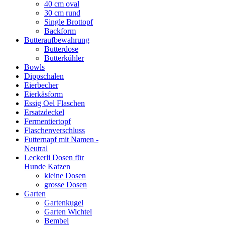
40 cm oval
30 cm rund
Single Brottopf
Backform
Butteraufbewahrung
Butterdose
Butterkühler
Bowls
Dippschalen
Eierbecher
Eierkäsform
Essig Oel Flaschen
Ersatzdeckel
Fermentiertopf
Flaschenverschluss
Futternapf mit Namen -
Neutral
Leckerli Dosen für
Hunde Katzen
kleine Dosen
grosse Dosen
Garten
Gartenkugel
Garten Wichtel
Bembel