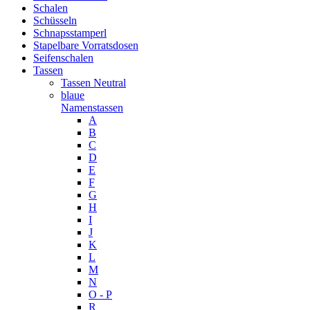
Schalen
Schüsseln
Schnapsstamperl
Stapelbare Vorratsdosen
Seifenschalen
Tassen
Tassen Neutral
blaue
Namenstassen
A
B
C
D
E
F
G
H
I
J
K
L
M
N
O - P
R