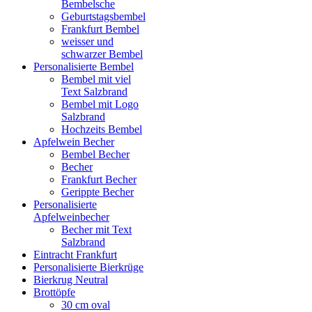
Bembelsche
Geburtstagsbembel
Frankfurt Bembel
weisser und
schwarzer Bembel
Personalisierte Bembel
Bembel mit viel
Text Salzbrand
Bembel mit Logo
Salzbrand
Hochzeits Bembel
Apfelwein Becher
Bembel Becher
Becher
Frankfurt Becher
Gerippte Becher
Personalisierte
Apfelweinbecher
Becher mit Text
Salzbrand
Eintracht Frankfurt
Personalisierte Bierkrüge
Bierkrug Neutral
Brottöpfe
30 cm oval