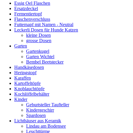
Essig Oel Flaschen
Ersatzdeckel
Fermentiertopf
Flaschenverschluss
Futternapf mit Namen - Neutral
Leckerli Dosen für Hunde Katzen
kleine Dosen
grosse Dosen
Garten
Gartenkugel
Garten Wichtel
Bembel Beetstecker
Handkäsedosen
Heringstopf
Karaffen
Kartoffeltöpfe
Knoblauchtöpfe
Kochlöffelbehälter
Kinder
Geburtsteller Taufteller
Kindergeschirr
Spardosen
Lichthäuser aus Keramik
Lindau am Bodensee
Leuchttürme