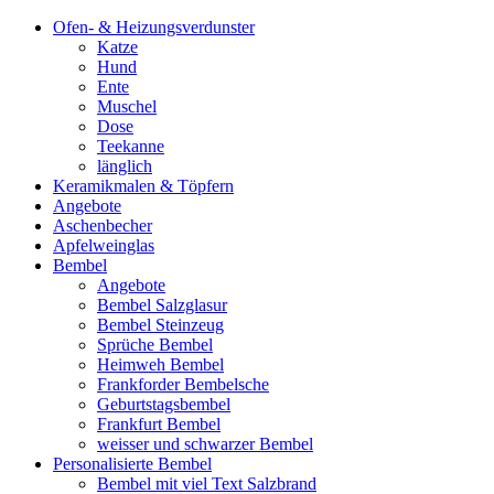
Ofen- & Heizungsverdunster
Katze
Hund
Ente
Muschel
Dose
Teekanne
länglich
Keramikmalen & Töpfern
Angebote
Aschenbecher
Apfelweinglas
Bembel
Angebote
Bembel Salzglasur
Bembel Steinzeug
Sprüche Bembel
Heimweh Bembel
Frankforder Bembelsche
Geburtstagsbembel
Frankfurt Bembel
weisser und schwarzer Bembel
Personalisierte Bembel
Bembel mit viel Text Salzbrand