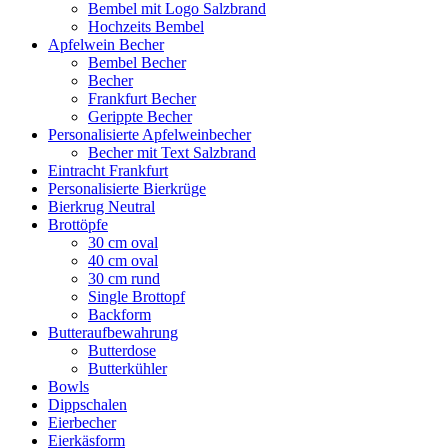
Bembel mit Logo Salzbrand
Hochzeits Bembel
Apfelwein Becher
Bembel Becher
Becher
Frankfurt Becher
Gerippte Becher
Personalisierte Apfelweinbecher
Becher mit Text Salzbrand
Eintracht Frankfurt
Personalisierte Bierkrüge
Bierkrug Neutral
Brottöpfe
30 cm oval
40 cm oval
30 cm rund
Single Brottopf
Backform
Butteraufbewahrung
Butterdose
Butterkühler
Bowls
Dippschalen
Eierbecher
Eierkäsform