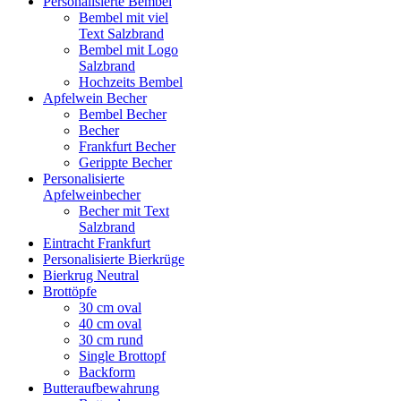
Personalisierte Bembel
Bembel mit viel
Text Salzbrand
Bembel mit Logo
Salzbrand
Hochzeits Bembel
Apfelwein Becher
Bembel Becher
Becher
Frankfurt Becher
Gerippte Becher
Personalisierte
Apfelweinbecher
Becher mit Text
Salzbrand
Eintracht Frankfurt
Personalisierte Bierkrüge
Bierkrug Neutral
Brottöpfe
30 cm oval
40 cm oval
30 cm rund
Single Brottopf
Backform
Butteraufbewahrung