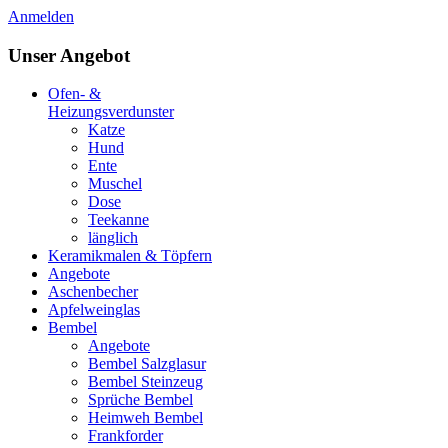
Anmelden
Unser Angebot
Ofen- &
Heizungsverdunster
Katze
Hund
Ente
Muschel
Dose
Teekanne
länglich
Keramikmalen & Töpfern
Angebote
Aschenbecher
Apfelweinglas
Bembel
Angebote
Bembel Salzglasur
Bembel Steinzeug
Sprüche Bembel
Heimweh Bembel
Frankforder