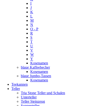
I
J
K
L
M
N
O - P
R
S
T
U
V
W
Y
Kosenamen
blaue Kaffeebecher
Kosenamen
blaue Jumbo-Tassen
Kosenamen
Teekannen
Teller
Tria Stone Teller und Schalen
Unterteller
Teller Steinzeug
Suppenteller