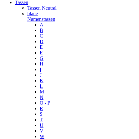
Tassen
Tassen Neutral
blaue
Namenstassen
A
B
C
D
E
F
G
H
I
J
K
L
M
N
O - P
R
S
T
U
V
W