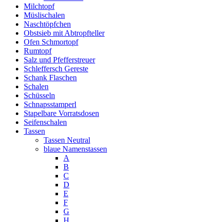
Milchtopf
Müslischalen
Naschtöpfchen
Obstsieb mit Abtropfteller
Ofen Schmortopf
Rumtopf
Salz und Pfefferstreuer
Schleffersch Gereste
Schank Flaschen
Schalen
Schüsseln
Schnapsstamperl
Stapelbare Vorratsdosen
Seifenschalen
Tassen
Tassen Neutral
blaue Namenstassen
A
B
C
D
E
F
G
H