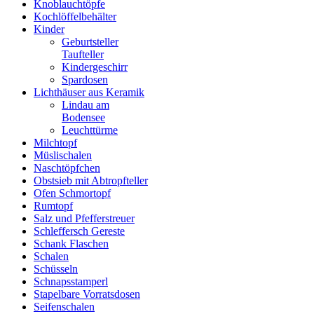
Knoblauchtöpfe
Kochlöffelbehälter
Kinder
Geburtsteller
Taufteller
Kindergeschirr
Spardosen
Lichthäuser aus Keramik
Lindau am
Bodensee
Leuchttürme
Milchtopf
Müslischalen
Naschtöpfchen
Obstsieb mit Abtropfteller
Ofen Schmortopf
Rumtopf
Salz und Pfefferstreuer
Schleffersch Gereste
Schank Flaschen
Schalen
Schüsseln
Schnapsstamperl
Stapelbare Vorratsdosen
Seifenschalen