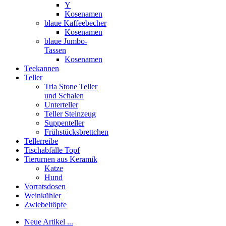
Y
Kosenamen
blaue Kaffeebecher
Kosenamen
blaue Jumbo-
Tassen
Kosenamen
Teekannen
Teller
Tria Stone Teller
und Schalen
Unterteller
Teller Steinzeug
Suppenteller
Frühstücksbrettchen
Tellerreibe
Tischabfälle Topf
Tierurnen aus Keramik
Katze
Hund
Vorratsdosen
Weinkühler
Zwiebeltöpfe
Neue Artikel ...