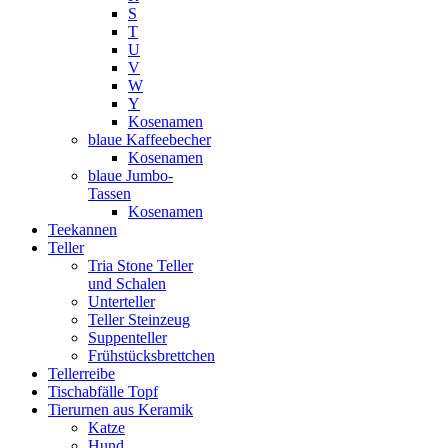
S
T
U
V
W
Y
Kosenamen
blaue Kaffeebecher
Kosenamen
blaue Jumbo-
Tassen
Kosenamen
Teekannen
Teller
Tria Stone Teller
und Schalen
Unterteller
Teller Steinzeug
Suppenteller
Frühstücksbrettchen
Tellerreibe
Tischabfälle Topf
Tierurnen aus Keramik
Katze
Hund