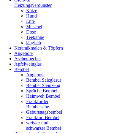
Heizungsverdunster
Katze
Hund
Ente
Muschel
Dose
Teekanne
länglich
Keramikmalen & Töpfern
Angebote
Aschenbecher
Apfelweinglas
Bembel
Angebote
Bembel Salzglasur
Bembel Steinzeug
Sprüche Bembel
Heimweh Bembel
Frankforder
Bembelsche
Geburtstagsbembel
Frankfurt Bembel
weisser und
schwarzer Bembel