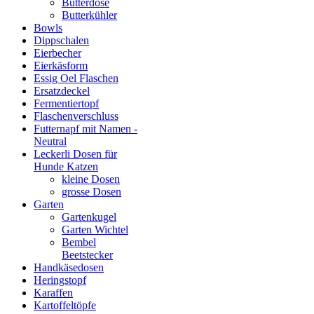
Butterdose
Butterkühler
Bowls
Dippschalen
Eierbecher
Eierkäsform
Essig Oel Flaschen
Ersatzdeckel
Fermentiertopf
Flaschenverschluss
Futternapf mit Namen -
Neutral
Leckerli Dosen für
Hunde Katzen
kleine Dosen
grosse Dosen
Garten
Gartenkugel
Garten Wichtel
Bembel
Beetstecker
Handkäsedosen
Heringstopf
Karaffen
Kartoffeltöpfe