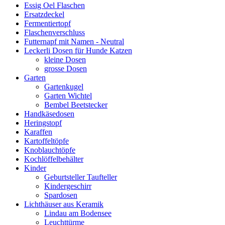
Essig Oel Flaschen
Ersatzdeckel
Fermentiertopf
Flaschenverschluss
Futternapf mit Namen - Neutral
Leckerli Dosen für Hunde Katzen
kleine Dosen
grosse Dosen
Garten
Gartenkugel
Garten Wichtel
Bembel Beetstecker
Handkäsedosen
Heringstopf
Karaffen
Kartoffeltöpfe
Knoblauchtöpfe
Kochlöffelbehälter
Kinder
Geburtsteller Taufteller
Kindergeschirr
Spardosen
Lichthäuser aus Keramik
Lindau am Bodensee
Leuchttürme