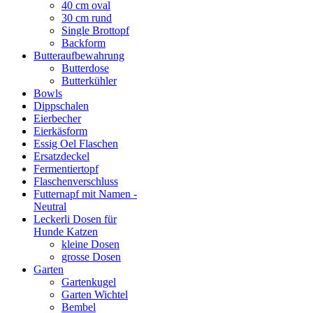
40 cm oval
30 cm rund
Single Brottopf
Backform
Butteraufbewahrung
Butterdose
Butterkühler
Bowls
Dippschalen
Eierbecher
Eierkäsform
Essig Oel Flaschen
Ersatzdeckel
Fermentiertopf
Flaschenverschluss
Futternapf mit Namen -
Neutral
Leckerli Dosen für
Hunde Katzen
kleine Dosen
grosse Dosen
Garten
Gartenkugel
Garten Wichtel
Bembel