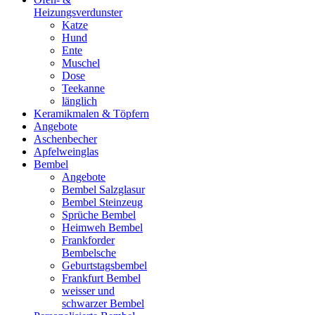
Heizungsverdunster
Katze
Hund
Ente
Muschel
Dose
Teekanne
länglich
Keramikmalen & Töpfern
Angebote
Aschenbecher
Apfelweinglas
Bembel
Angebote
Bembel Salzglasur
Bembel Steinzeug
Sprüche Bembel
Heimweh Bembel
Frankforder
Bembelsche
Geburtstagsbembel
Frankfurt Bembel
weisser und
schwarzer Bembel