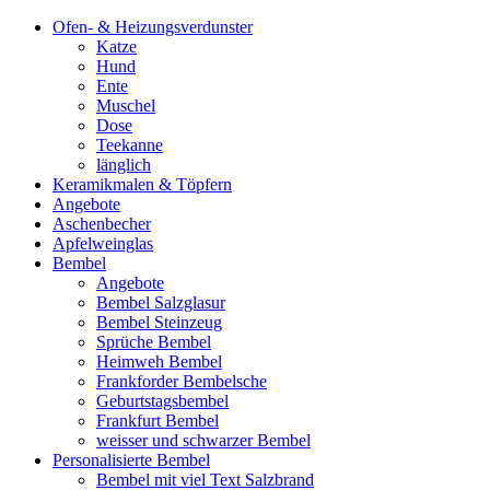
Ofen- & Heizungsverdunster
Katze
Hund
Ente
Muschel
Dose
Teekanne
länglich
Keramikmalen & Töpfern
Angebote
Aschenbecher
Apfelweinglas
Bembel
Angebote
Bembel Salzglasur
Bembel Steinzeug
Sprüche Bembel
Heimweh Bembel
Frankforder Bembelsche
Geburtstagsbembel
Frankfurt Bembel
weisser und schwarzer Bembel
Personalisierte Bembel
Bembel mit viel Text Salzbrand