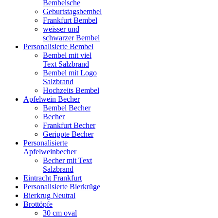
Bembelsche
Geburtstagsbembel
Frankfurt Bembel
weisser und
schwarzer Bembel
Personalisierte Bembel
Bembel mit viel
Text Salzbrand
Bembel mit Logo
Salzbrand
Hochzeits Bembel
Apfelwein Becher
Bembel Becher
Becher
Frankfurt Becher
Gerippte Becher
Personalisierte
Apfelweinbecher
Becher mit Text
Salzbrand
Eintracht Frankfurt
Personalisierte Bierkrüge
Bierkrug Neutral
Brottöpfe
30 cm oval