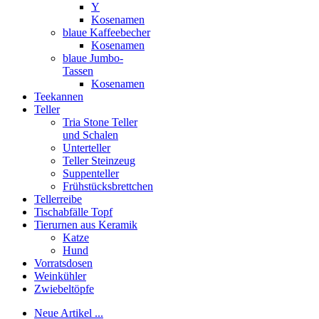
Y
Kosenamen
blaue Kaffeebecher
Kosenamen
blaue Jumbo-
Tassen
Kosenamen
Teekannen
Teller
Tria Stone Teller
und Schalen
Unterteller
Teller Steinzeug
Suppenteller
Frühstücksbrettchen
Tellerreibe
Tischabfälle Topf
Tierurnen aus Keramik
Katze
Hund
Vorratsdosen
Weinkühler
Zwiebeltöpfe
Neue Artikel ...