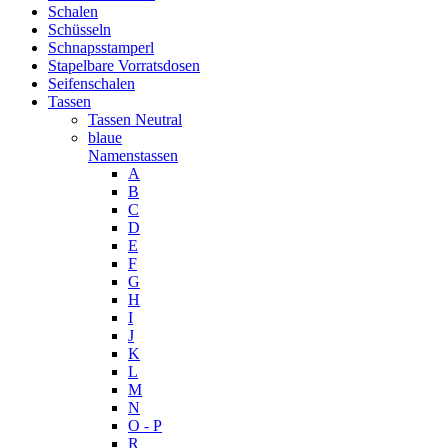
Schalen
Schüsseln
Schnapsstamperl
Stapelbare Vorratsdosen
Seifenschalen
Tassen
Tassen Neutral
blaue
Namenstassen
A
B
C
D
E
F
G
H
I
J
K
L
M
N
O - P
R