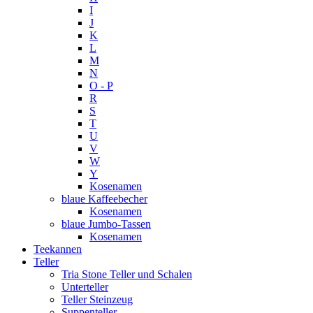
I
J
K
L
M
N
O - P
R
S
T
U
V
W
Y
Kosenamen
blaue Kaffeebecher
Kosenamen
blaue Jumbo-Tassen
Kosenamen
Teekannen
Teller
Tria Stone Teller und Schalen
Unterteller
Teller Steinzeug
Suppenteller