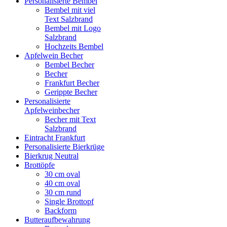
Personalisierte Bembel
Bembel mit viel
Text Salzbrand
Bembel mit Logo
Salzbrand
Hochzeits Bembel
Apfelwein Becher
Bembel Becher
Becher
Frankfurt Becher
Gerippte Becher
Personalisierte
Apfelweinbecher
Becher mit Text
Salzbrand
Eintracht Frankfurt
Personalisierte Bierkrüge
Bierkrug Neutral
Brottöpfe
30 cm oval
40 cm oval
30 cm rund
Single Brottopf
Backform
Butteraufbewahrung