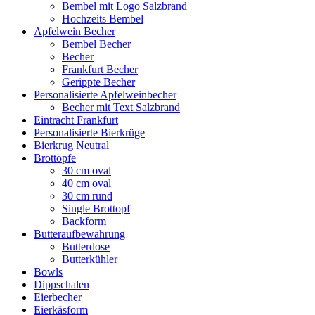
Bembel mit Logo Salzbrand
Hochzeits Bembel
Apfelwein Becher
Bembel Becher
Becher
Frankfurt Becher
Gerippte Becher
Personalisierte Apfelweinbecher
Becher mit Text Salzbrand
Eintracht Frankfurt
Personalisierte Bierkrüge
Bierkrug Neutral
Brottöpfe
30 cm oval
40 cm oval
30 cm rund
Single Brottopf
Backform
Butteraufbewahrung
Butterdose
Butterkühler
Bowls
Dippschalen
Eierbecher
Eierkäsform