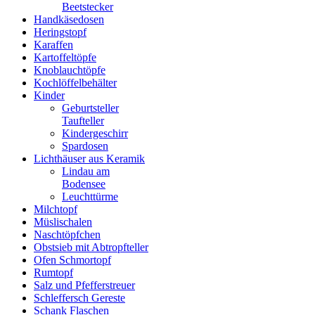
Beetstecker
Handkäsedosen
Heringstopf
Karaffen
Kartoffeltöpfe
Knoblauchtöpfe
Kochlöffelbehälter
Kinder
Geburtsteller
Taufteller
Kindergeschirr
Spardosen
Lichthäuser aus Keramik
Lindau am
Bodensee
Leuchttürme
Milchtopf
Müslischalen
Naschtöpfchen
Obstsieb mit Abtropfteller
Ofen Schmortopf
Rumtopf
Salz und Pfefferstreuer
Schleffersch Gereste
Schank Flaschen