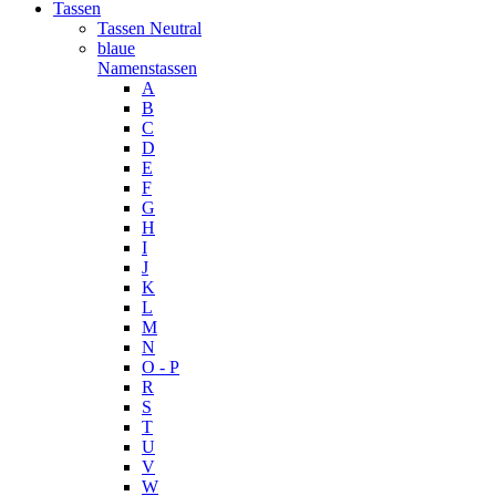
Tassen
Tassen Neutral
blaue
Namenstassen
A
B
C
D
E
F
G
H
I
J
K
L
M
N
O - P
R
S
T
U
V
W