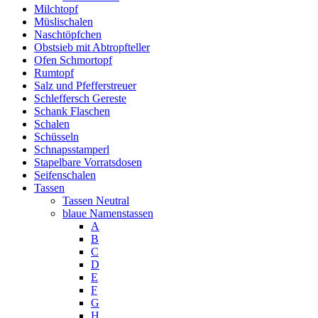
Milchtopf
Müslischalen
Naschtöpfchen
Obstsieb mit Abtropfteller
Ofen Schmortopf
Rumtopf
Salz und Pfefferstreuer
Schleffersch Gereste
Schank Flaschen
Schalen
Schüsseln
Schnapsstamperl
Stapelbare Vorratsdosen
Seifenschalen
Tassen
Tassen Neutral
blaue Namenstassen
A
B
C
D
E
F
G
H