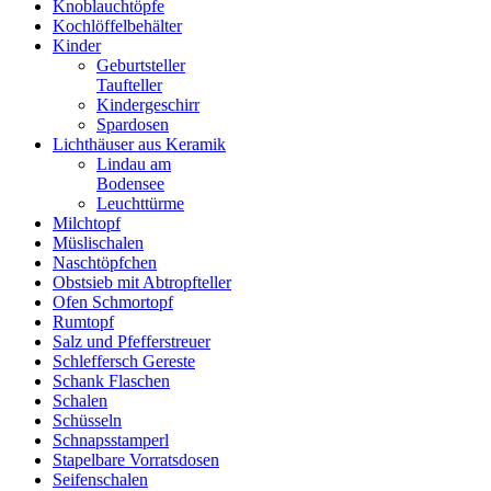
Knoblauchtöpfe
Kochlöffelbehälter
Kinder
Geburtsteller
Taufteller
Kindergeschirr
Spardosen
Lichthäuser aus Keramik
Lindau am
Bodensee
Leuchttürme
Milchtopf
Müslischalen
Naschtöpfchen
Obstsieb mit Abtropfteller
Ofen Schmortopf
Rumtopf
Salz und Pfefferstreuer
Schleffersch Gereste
Schank Flaschen
Schalen
Schüsseln
Schnapsstamperl
Stapelbare Vorratsdosen
Seifenschalen