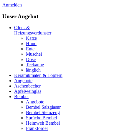
Anmelden
Unser Angebot
Ofen- &
Heizungsverdunster
Katze
Hund
Ente
Muschel
Dose
Teekanne
länglich
Keramikmalen & Töpfern
Angebote
Aschenbecher
Apfelweinglas
Bembel
Angebote
Bembel Salzglasur
Bembel Steinzeug
Sprüche Bembel
Heimweh Bembel
Frankforder