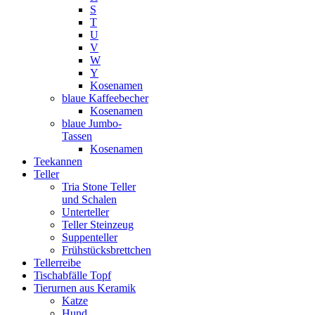
S
T
U
V
W
Y
Kosenamen
blaue Kaffeebecher
Kosenamen
blaue Jumbo-
Tassen
Kosenamen
Teekannen
Teller
Tria Stone Teller
und Schalen
Unterteller
Teller Steinzeug
Suppenteller
Frühstücksbrettchen
Tellerreibe
Tischabfälle Topf
Tierurnen aus Keramik
Katze
Hund