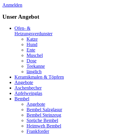
Anmelden
Unser Angebot
Ofen- &
Heizungsverdunster
Katze
Hund
Ente
Muschel
Dose
Teekanne
länglich
Keramikmalen & Töpfern
Angebote
Aschenbecher
Apfelweinglas
Bembel
Angebote
Bembel Salzglasur
Bembel Steinzeug
Sprüche Bembel
Heimweh Bembel
Frankforder