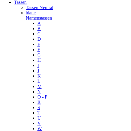
Tassen
Tassen Neutral
blaue
Namenstassen
A
B
C
D
E
F
G
H
I
J
K
L
M
N
O - P
R
S
T
U
V
W