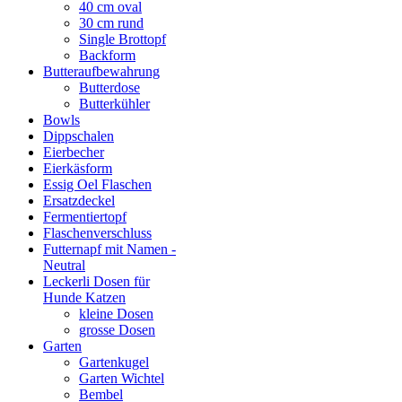
40 cm oval
30 cm rund
Single Brottopf
Backform
Butteraufbewahrung
Butterdose
Butterkühler
Bowls
Dippschalen
Eierbecher
Eierkäsform
Essig Oel Flaschen
Ersatzdeckel
Fermentiertopf
Flaschenverschluss
Futternapf mit Namen -
Neutral
Leckerli Dosen für
Hunde Katzen
kleine Dosen
grosse Dosen
Garten
Gartenkugel
Garten Wichtel
Bembel