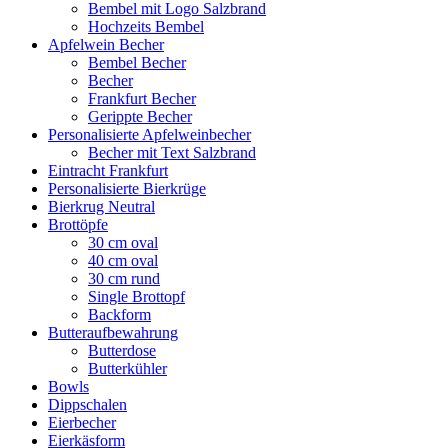
Bembel mit Logo Salzbrand
Hochzeits Bembel
Apfelwein Becher
Bembel Becher
Becher
Frankfurt Becher
Gerippte Becher
Personalisierte Apfelweinbecher
Becher mit Text Salzbrand
Eintracht Frankfurt
Personalisierte Bierkrüge
Bierkrug Neutral
Brottöpfe
30 cm oval
40 cm oval
30 cm rund
Single Brottopf
Backform
Butteraufbewahrung
Butterdose
Butterkühler
Bowls
Dippschalen
Eierbecher
Eierkäsform