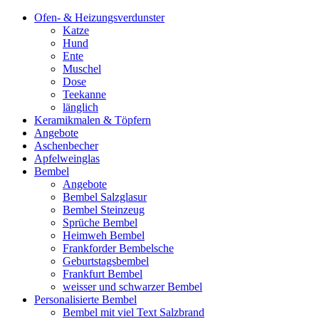
Ofen- & Heizungsverdunster
Katze
Hund
Ente
Muschel
Dose
Teekanne
länglich
Keramikmalen & Töpfern
Angebote
Aschenbecher
Apfelweinglas
Bembel
Angebote
Bembel Salzglasur
Bembel Steinzeug
Sprüche Bembel
Heimweh Bembel
Frankforder Bembelsche
Geburtstagsbembel
Frankfurt Bembel
weisser und schwarzer Bembel
Personalisierte Bembel
Bembel mit viel Text Salzbrand