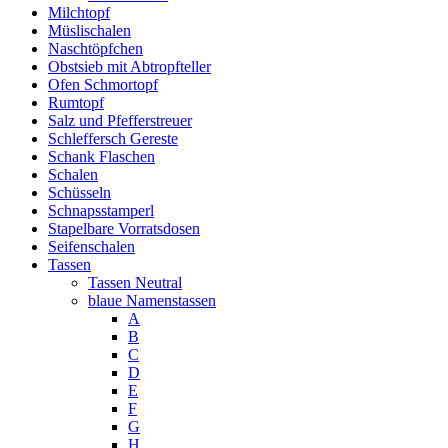
Milchtopf
Müslischalen
Naschtöpfchen
Obstsieb mit Abtropfteller
Ofen Schmortopf
Rumtopf
Salz und Pfefferstreuer
Schleffersch Gereste
Schank Flaschen
Schalen
Schüsseln
Schnapsstamperl
Stapelbare Vorratsdosen
Seifenschalen
Tassen
Tassen Neutral
blaue Namenstassen
A
B
C
D
E
F
G
H