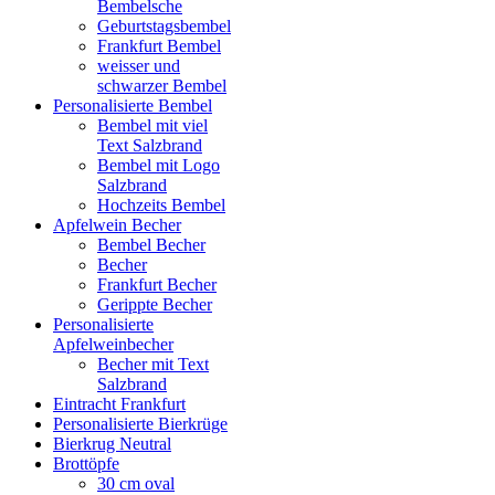
Bembelsche
Geburtstagsbembel
Frankfurt Bembel
weisser und
schwarzer Bembel
Personalisierte Bembel
Bembel mit viel
Text Salzbrand
Bembel mit Logo
Salzbrand
Hochzeits Bembel
Apfelwein Becher
Bembel Becher
Becher
Frankfurt Becher
Gerippte Becher
Personalisierte
Apfelweinbecher
Becher mit Text
Salzbrand
Eintracht Frankfurt
Personalisierte Bierkrüge
Bierkrug Neutral
Brottöpfe
30 cm oval