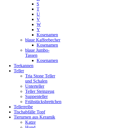
S
T
U
V
W
Y
Kosenamen
blaue Kaffeebecher
Kosenamen
blaue Jumbo-
Tassen
Kosenamen
Teekannen
Teller
Tria Stone Teller
und Schalen
Unterteller
Teller Steinzeug
Suppenteller
Frühstücksbrettchen
Tellerreibe
Tischabfälle Topf
Tierurnen aus Keramik
Katze
Hund