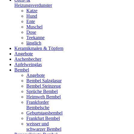
Heizungsverdunster
Katze
Hund
Ente
Muschel
Dose
Teekanne
länglich
Keramikmalen & Töpfern
Angebote
Aschenbecher
Apfelweinglas
Bembel
Angebote
Bembel Salzglasur
Bembel Steinzeug
Sprüche Bembel
Heimweh Bembel
Frankforder
Bembelsche
Geburtstagsbembel
Frankfurt Bembel
weisser und
schwarzer Bembel