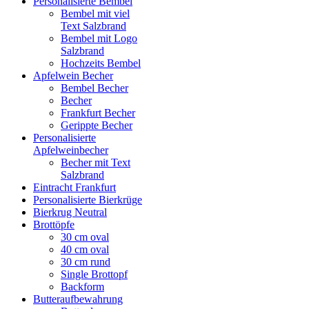
Personalisierte Bembel
Bembel mit viel
Text Salzbrand
Bembel mit Logo
Salzbrand
Hochzeits Bembel
Apfelwein Becher
Bembel Becher
Becher
Frankfurt Becher
Gerippte Becher
Personalisierte
Apfelweinbecher
Becher mit Text
Salzbrand
Eintracht Frankfurt
Personalisierte Bierkrüge
Bierkrug Neutral
Brottöpfe
30 cm oval
40 cm oval
30 cm rund
Single Brottopf
Backform
Butteraufbewahrung