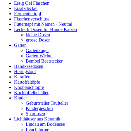
Essig Oel Flaschen
Ersatzdeckel
Fermentiertopf
Flaschenverschluss
Futternapf mit Namen - Neutral
Leckerli Dosen für Hunde Katzen
kleine Dosen
grosse Dosen
Garten
Gartenkugel
Garten Wichtel
Bembel Beetstecker
Handkäsedosen
Heringstopf
Karaffen
Kartoffeltöpfe
Knoblauchtöpfe
Kochlöffelbehälter
Kinder
Geburtsteller Taufteller
Kindergeschirr
Spardosen
Lichthäuser aus Keramik
Lindau am Bodensee
Leuchttürme