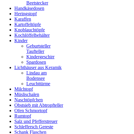
Beetstecker
Handkäsedosen
Heringstopf
Karaffen
Kartoffeltöpfe
Knoblauchtöpfe
Kochlöffelbehälter
Kinder
Geburtsteller
Taufteller
Kindergeschirr
Spardosen
Lichthäuser aus Keramik
Lindau am
Bodensee
Leuchttürme
Milchtopf
Müslischalen
Naschtöpfchen
Obstsieb mit Abtropfteller
Ofen Schmortopf
Rumtopf
Salz und Pfefferstreuer
Schleffersch Gereste
Schank Flaschen