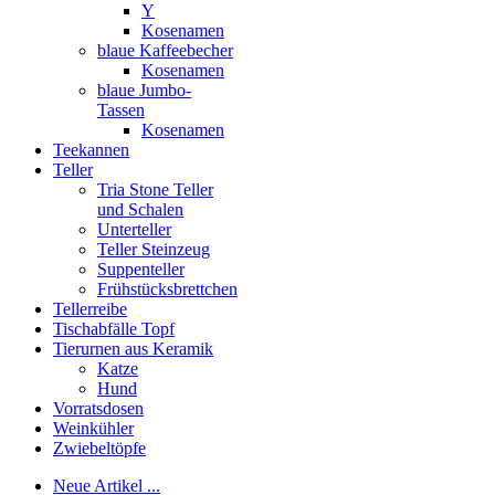
Y
Kosenamen
blaue Kaffeebecher
Kosenamen
blaue Jumbo-
Tassen
Kosenamen
Teekannen
Teller
Tria Stone Teller
und Schalen
Unterteller
Teller Steinzeug
Suppenteller
Frühstücksbrettchen
Tellerreibe
Tischabfälle Topf
Tierurnen aus Keramik
Katze
Hund
Vorratsdosen
Weinkühler
Zwiebeltöpfe
Neue Artikel ...