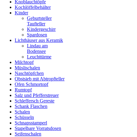
Knoblauchtöpfe
Kochlöffelbehälter
Kinder
Geburtsteller
Taufteller
Kindergeschirr
Spardosen
Lichthäuser aus Keramik
Lindau am
Bodensee
Leuchttürme
Milchtopf
Müslischalen
Naschtöpfchen
Obstsieb mit Abtropfteller
Ofen Schmortopf
Rumtopf
Salz und Pfefferstreuer
Schleffersch Gereste
Schank Flaschen
Schalen
Schüsseln
Schnapsstamperl
Stapelbare Vorratsdosen
Seifenschalen