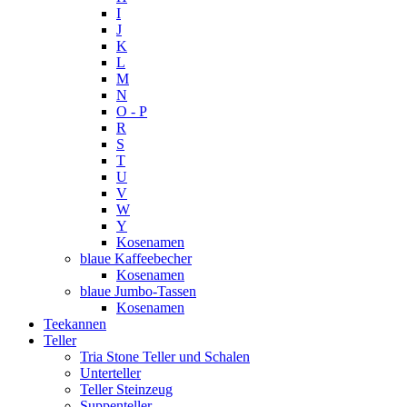
I
J
K
L
M
N
O - P
R
S
T
U
V
W
Y
Kosenamen
blaue Kaffeebecher
Kosenamen
blaue Jumbo-Tassen
Kosenamen
Teekannen
Teller
Tria Stone Teller und Schalen
Unterteller
Teller Steinzeug
Suppenteller