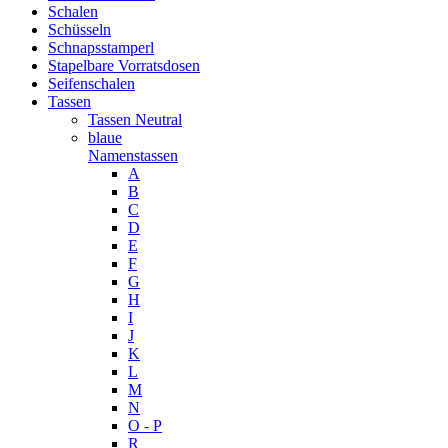
Schalen
Schüsseln
Schnapsstamperl
Stapelbare Vorratsdosen
Seifenschalen
Tassen
Tassen Neutral
blaue
Namenstassen
A
B
C
D
E
F
G
H
I
J
K
L
M
N
O - P
R