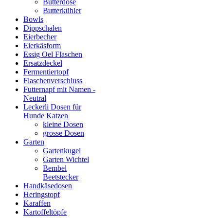
Butterdose
Butterkühler
Bowls
Dippschalen
Eierbecher
Eierkäsform
Essig Oel Flaschen
Ersatzdeckel
Fermentiertopf
Flaschenverschluss
Futternapf mit Namen -
Neutral
Leckerli Dosen für
Hunde Katzen
kleine Dosen
grosse Dosen
Garten
Gartenkugel
Garten Wichtel
Bembel
Beetstecker
Handkäsedosen
Heringstopf
Karaffen
Kartoffeltöpfe