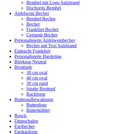
Bembel mit Logo Salzbrand
Hochzeits Bembel
Apfelwein Becher
Bembel Becher
Becher
Frankfurt Becher
Gerippte Becher
Personalisierte Apfelweinbecher
Becher mit Text Salzbrand
Eintracht Frankfurt
Personalisierte Bierkrüge
Bierkrug Neutral
Brottöpfe
30 cm oval
40 cm oval
30 cm rund
Single Brottopf
Backform
Butteraufbewahrung
Butterdose
Butterkühler
Bowls
Dippschalen
Eierbecher
Eierkäsform