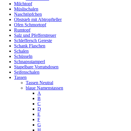
Milchtopf
Müslischalen
Naschtöpfchen
Obstsieb mit Abtropfteller
Ofen Schmortopf
Rumtopf
Salz und Pfefferstreuer
Schleffersch Gereste
Schank Flaschen
Schalen
Schüsseln
Schnapsstamperl
Stapelbare Vorratsdosen
Seifenschalen
Tassen
Tassen Neutral
blaue Namenstassen
A
B
C
D
E
F
G
H