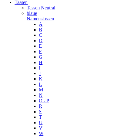
Tassen
Tassen Neutral
blaue
Namenstassen
A
B
C
D
E
F
G
H
I
J
K
L
M
N
O - P
R
S
T
U
V
W