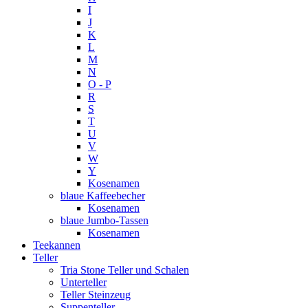
I
J
K
L
M
N
O - P
R
S
T
U
V
W
Y
Kosenamen
blaue Kaffeebecher
Kosenamen
blaue Jumbo-Tassen
Kosenamen
Teekannen
Teller
Tria Stone Teller und Schalen
Unterteller
Teller Steinzeug
Suppenteller