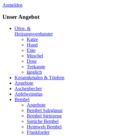
Anmelden
Unser Angebot
Ofen- &
Heizungsverdunster
Katze
Hund
Ente
Muschel
Dose
Teekanne
länglich
Keramikmalen & Töpfern
Angebote
Aschenbecher
Apfelweinglas
Bembel
Angebote
Bembel Salzglasur
Bembel Steinzeug
Sprüche Bembel
Heimweh Bembel
Frankforder