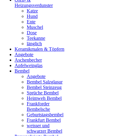
Heizungsverdunster
Katze
Hund
Ente
Muschel
Dose
Teekanne
länglich
Keramikmalen & Töpfern
Angebote
Aschenbecher
Apfelweinglas
Bembel
Angebote
Bembel Salzglasur
Bembel Steinzeug
Sprüche Bembel
Heimweh Bembel
Frankforder
Bembelsche
Geburtstagsbembel
Frankfurt Bembel
weisser und
schwarzer Bembel