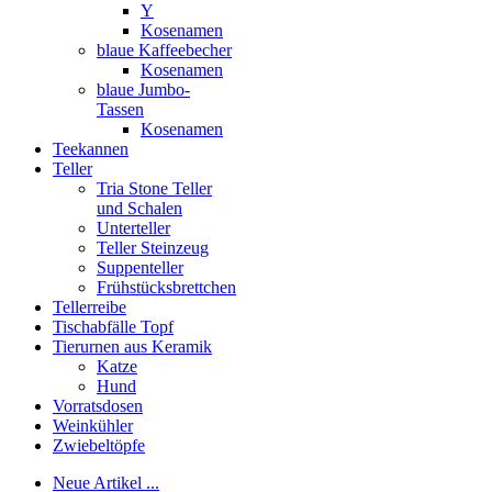
Y
Kosenamen
blaue Kaffeebecher
Kosenamen
blaue Jumbo-
Tassen
Kosenamen
Teekannen
Teller
Tria Stone Teller
und Schalen
Unterteller
Teller Steinzeug
Suppenteller
Frühstücksbrettchen
Tellerreibe
Tischabfälle Topf
Tierurnen aus Keramik
Katze
Hund
Vorratsdosen
Weinkühler
Zwiebeltöpfe
Neue Artikel ...