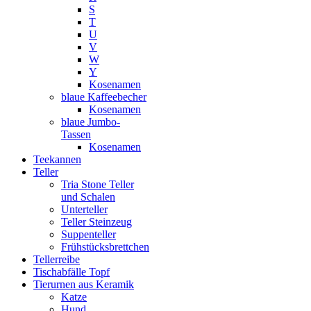
S
T
U
V
W
Y
Kosenamen
blaue Kaffeebecher
Kosenamen
blaue Jumbo-
Tassen
Kosenamen
Teekannen
Teller
Tria Stone Teller
und Schalen
Unterteller
Teller Steinzeug
Suppenteller
Frühstücksbrettchen
Tellerreibe
Tischabfälle Topf
Tierurnen aus Keramik
Katze
Hund