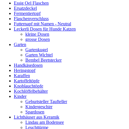
Essig Oel Flaschen
Ersatzdeckel
Fermentiertopf
Flaschenverschluss
Futternapf mit Namen - Neutral
Leckerli Dosen für Hunde Katzen
kleine Dosen
grosse Dosen
Garten
Gartenkugel
Garten Wichtel
Bembel Beetstecker
Handkäsedosen
Heringstopf
Karaffen
Kartoffeltöpfe
Knoblauchtöpfe
Kochlöffelbehälter
Kinder
Geburtsteller Taufteller
Kindergeschirr
Spardosen
Lichthäuser aus Keramik
Lindau am Bodensee
Leuchttürme