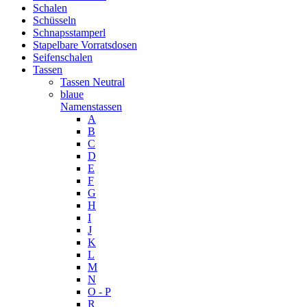
Schalen
Schüsseln
Schnapsstamperl
Stapelbare Vorratsdosen
Seifenschalen
Tassen
Tassen Neutral
blaue
Namenstassen
A
B
C
D
E
F
G
H
I
J
K
L
M
N
O - P
R