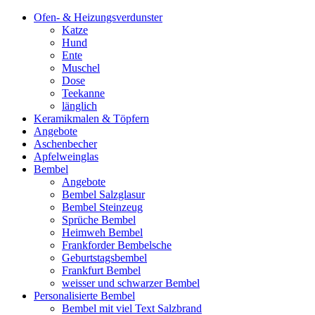
Ofen- & Heizungsverdunster
Katze
Hund
Ente
Muschel
Dose
Teekanne
länglich
Keramikmalen & Töpfern
Angebote
Aschenbecher
Apfelweinglas
Bembel
Angebote
Bembel Salzglasur
Bembel Steinzeug
Sprüche Bembel
Heimweh Bembel
Frankforder Bembelsche
Geburtstagsbembel
Frankfurt Bembel
weisser und schwarzer Bembel
Personalisierte Bembel
Bembel mit viel Text Salzbrand