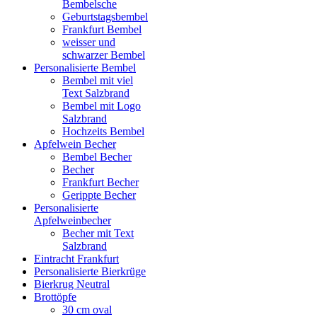
Bembelsche
Geburtstagsbembel
Frankfurt Bembel
weisser und
schwarzer Bembel
Personalisierte Bembel
Bembel mit viel
Text Salzbrand
Bembel mit Logo
Salzbrand
Hochzeits Bembel
Apfelwein Becher
Bembel Becher
Becher
Frankfurt Becher
Gerippte Becher
Personalisierte
Apfelweinbecher
Becher mit Text
Salzbrand
Eintracht Frankfurt
Personalisierte Bierkrüge
Bierkrug Neutral
Brottöpfe
30 cm oval