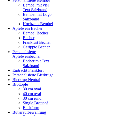
Personalisierte Bembel
Bembel mit viel
Text Salzbrand
Bembel mit Logo
Salzbrand
Hochzeits Bembel
Apfelwein Becher
Bembel Becher
Becher
Frankfurt Becher
Gerippte Becher
Personalisierte
Apfelweinbecher
Becher mit Text
Salzbrand
Eintracht Frankfurt
Personalisierte Bierkrüge
Bierkrug Neutral
Brottöpfe
30 cm oval
40 cm oval
30 cm rund
Single Brottopf
Backform
Butteraufbewahrung