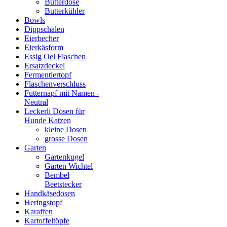
Butterdose
Butterkühler
Bowls
Dippschalen
Eierbecher
Eierkäsform
Essig Oel Flaschen
Ersatzdeckel
Fermentiertopf
Flaschenverschluss
Futternapf mit Namen -
Neutral
Leckerli Dosen für
Hunde Katzen
kleine Dosen
grosse Dosen
Garten
Gartenkugel
Garten Wichtel
Bembel
Beetstecker
Handkäsedosen
Heringstopf
Karaffen
Kartoffeltöpfe