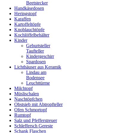
Beetstecker
Handkäsedosen
Heringstopf
Karaffen
Kartoffeltöpfe
Knoblauchtöpfe
Kochlöffelbehälter
Kinder
Geburtsteller
Taufteller
Kindergeschirr
Spardosen
Lichthäuser aus Keramik
Lindau am
Bodensee
Leuchttürme
Milchtopf
Müslischalen
Naschtöpfchen
Obstsieb mit Abtropfteller
Ofen Schmortopf
Rumtopf
Salz und Pfefferstreuer
Schleffersch Gereste
Schank Flaschen