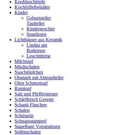
Knoblauchtöpfe
Kochlöffelbehälter
Kinder
Geburtsteller
Taufteller
Kindergeschirr
Spardosen
Lichthäuser aus Keramik
Lindau am
Bodensee
Leuchttürme
Milchtopf
Müslischalen
Naschtöpfchen
Obstsieb mit Abtropfteller
Ofen Schmortopf
Rumtopf
Salz und Pfefferstreuer
Schleffersch Gereste
Schank Flaschen
Schalen
Schüsseln
Schnapsstamperl
Stapelbare Vorratsdosen
Seifenschalen