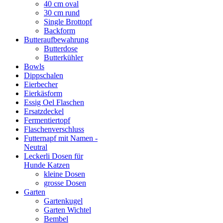
40 cm oval
30 cm rund
Single Brottopf
Backform
Butteraufbewahrung
Butterdose
Butterkühler
Bowls
Dippschalen
Eierbecher
Eierkäsform
Essig Oel Flaschen
Ersatzdeckel
Fermentiertopf
Flaschenverschluss
Futternapf mit Namen -
Neutral
Leckerli Dosen für
Hunde Katzen
kleine Dosen
grosse Dosen
Garten
Gartenkugel
Garten Wichtel
Bembel