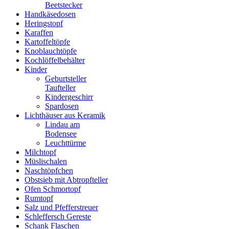
Beetstecker
Handkäsedosen
Heringstopf
Karaffen
Kartoffeltöpfe
Knoblauchtöpfe
Kochlöffelbehälter
Kinder
Geburtsteller
Taufteller
Kindergeschirr
Spardosen
Lichthäuser aus Keramik
Lindau am
Bodensee
Leuchttürme
Milchtopf
Müslischalen
Naschtöpfchen
Obstsieb mit Abtropfteller
Ofen Schmortopf
Rumtopf
Salz und Pfefferstreuer
Schleffersch Gereste
Schank Flaschen