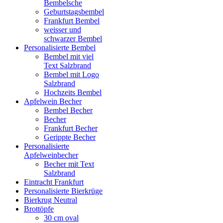
Bembelsche
Geburtstagsbembel
Frankfurt Bembel
weisser und
schwarzer Bembel
Personalisierte Bembel
Bembel mit viel
Text Salzbrand
Bembel mit Logo
Salzbrand
Hochzeits Bembel
Apfelwein Becher
Bembel Becher
Becher
Frankfurt Becher
Gerippte Becher
Personalisierte
Apfelweinbecher
Becher mit Text
Salzbrand
Eintracht Frankfurt
Personalisierte Bierkrüge
Bierkrug Neutral
Brottöpfe
30 cm oval