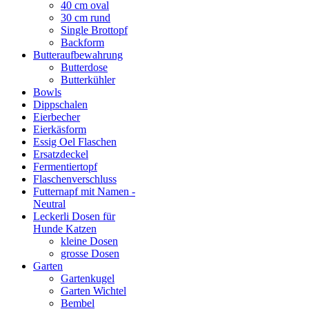
40 cm oval
30 cm rund
Single Brottopf
Backform
Butteraufbewahrung
Butterdose
Butterkühler
Bowls
Dippschalen
Eierbecher
Eierkäsform
Essig Oel Flaschen
Ersatzdeckel
Fermentiertopf
Flaschenverschluss
Futternapf mit Namen -
Neutral
Leckerli Dosen für
Hunde Katzen
kleine Dosen
grosse Dosen
Garten
Gartenkugel
Garten Wichtel
Bembel