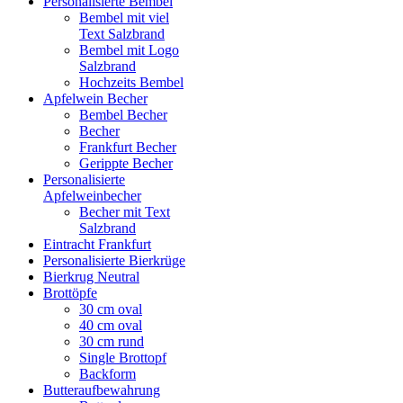
Personalisierte Bembel
Bembel mit viel
Text Salzbrand
Bembel mit Logo
Salzbrand
Hochzeits Bembel
Apfelwein Becher
Bembel Becher
Becher
Frankfurt Becher
Gerippte Becher
Personalisierte
Apfelweinbecher
Becher mit Text
Salzbrand
Eintracht Frankfurt
Personalisierte Bierkrüge
Bierkrug Neutral
Brottöpfe
30 cm oval
40 cm oval
30 cm rund
Single Brottopf
Backform
Butteraufbewahrung