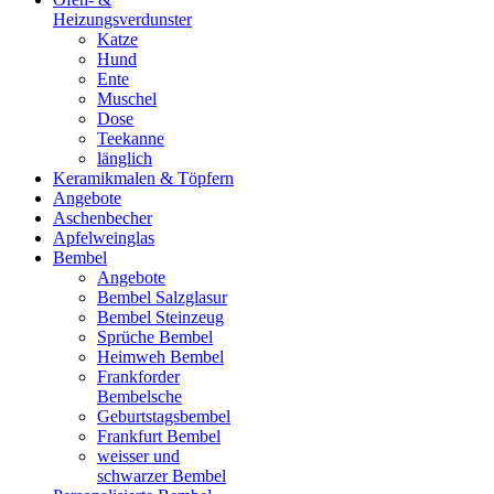
Heizungsverdunster
Katze
Hund
Ente
Muschel
Dose
Teekanne
länglich
Keramikmalen & Töpfern
Angebote
Aschenbecher
Apfelweinglas
Bembel
Angebote
Bembel Salzglasur
Bembel Steinzeug
Sprüche Bembel
Heimweh Bembel
Frankforder
Bembelsche
Geburtstagsbembel
Frankfurt Bembel
weisser und
schwarzer Bembel