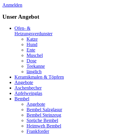
Anmelden
Unser Angebot
Ofen- &
Heizungsverdunster
Katze
Hund
Ente
Muschel
Dose
Teekanne
länglich
Keramikmalen & Töpfern
Angebote
Aschenbecher
Apfelweinglas
Bembel
Angebote
Bembel Salzglasur
Bembel Steinzeug
Sprüche Bembel
Heimweh Bembel
Frankforder