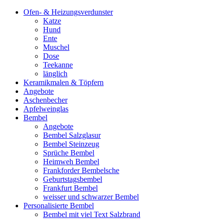
Ofen- & Heizungsverdunster
Katze
Hund
Ente
Muschel
Dose
Teekanne
länglich
Keramikmalen & Töpfern
Angebote
Aschenbecher
Apfelweinglas
Bembel
Angebote
Bembel Salzglasur
Bembel Steinzeug
Sprüche Bembel
Heimweh Bembel
Frankforder Bembelsche
Geburtstagsbembel
Frankfurt Bembel
weisser und schwarzer Bembel
Personalisierte Bembel
Bembel mit viel Text Salzbrand