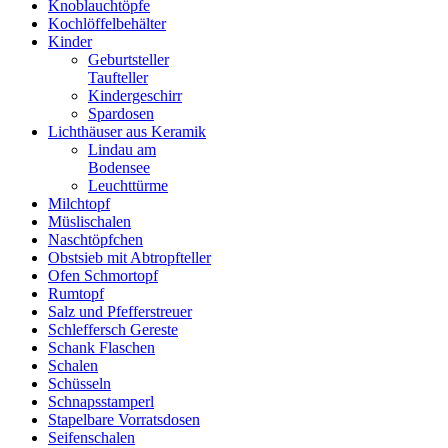
Knoblauchtöpfe
Kochlöffelbehälter
Kinder
Geburtsteller
Taufteller
Kindergeschirr
Spardosen
Lichthäuser aus Keramik
Lindau am
Bodensee
Leuchttürme
Milchtopf
Müslischalen
Naschtöpfchen
Obstsieb mit Abtropfteller
Ofen Schmortopf
Rumtopf
Salz und Pfefferstreuer
Schleffersch Gereste
Schank Flaschen
Schalen
Schüsseln
Schnapsstamperl
Stapelbare Vorratsdosen
Seifenschalen