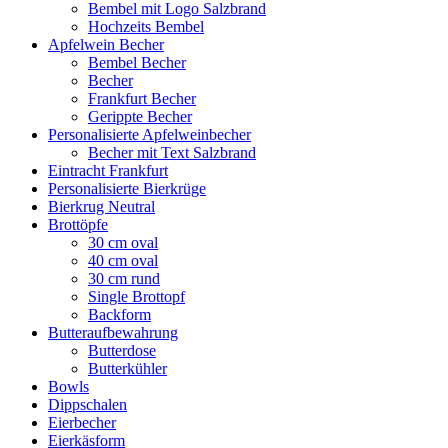
Bembel mit Logo Salzbrand
Hochzeits Bembel
Apfelwein Becher
Bembel Becher
Becher
Frankfurt Becher
Gerippte Becher
Personalisierte Apfelweinbecher
Becher mit Text Salzbrand
Eintracht Frankfurt
Personalisierte Bierkrüge
Bierkrug Neutral
Brottöpfe
30 cm oval
40 cm oval
30 cm rund
Single Brottopf
Backform
Butteraufbewahrung
Butterdose
Butterkühler
Bowls
Dippschalen
Eierbecher
Eierkäsform