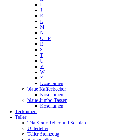
I
J
K
L
M
N
O - P
R
S
T
U
V
W
Y
Kosenamen
blaue Kaffeebecher
Kosenamen
blaue Jumbo-Tassen
Kosenamen
Teekannen
Teller
Tria Stone Teller und Schalen
Unterteller
Teller Steinzeug
Suppenteller