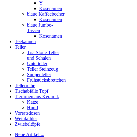
Y
Kosenamen
blaue Kaffeebecher
Kosenamen
blaue Jumbo-
Tassen
Kosenamen
Teekannen
Teller
Tria Stone Teller
und Schalen
Unterteller
Teller Steinzeug
Suppenteller
Frühstücksbrettchen
Tellerreibe
Tischabfälle Topf
Tierurnen aus Keramik
Katze
Hund
Vorratsdosen
Weinkühler
Zwiebeltöpfe
Neue Artikel ...