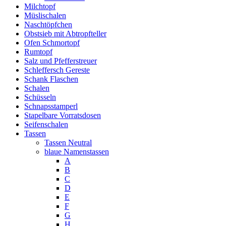
Milchtopf
Müslischalen
Naschtöpfchen
Obstsieb mit Abtropfteller
Ofen Schmortopf
Rumtopf
Salz und Pfefferstreuer
Schleffersch Gereste
Schank Flaschen
Schalen
Schüsseln
Schnapsstamperl
Stapelbare Vorratsdosen
Seifenschalen
Tassen
Tassen Neutral
blaue Namenstassen
A
B
C
D
E
F
G
H