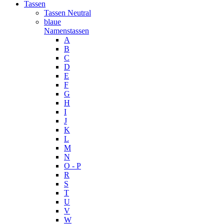
Tassen
Tassen Neutral
blaue
Namenstassen
A
B
C
D
E
F
G
H
I
J
K
L
M
N
O - P
R
S
T
U
V
W