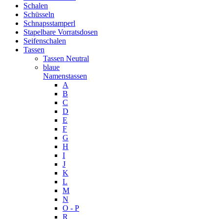
Schalen
Schüsseln
Schnapsstamperl
Stapelbare Vorratsdosen
Seifenschalen
Tassen
Tassen Neutral
blaue
Namenstassen
A
B
C
D
E
F
G
H
I
J
K
L
M
N
O - P
R