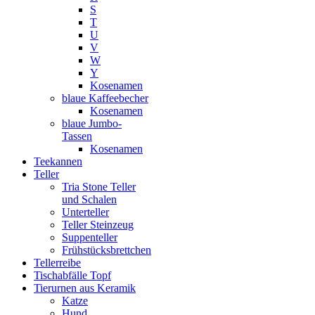
S
T
U
V
W
Y
Kosenamen
blaue Kaffeebecher
Kosenamen
blaue Jumbo-
Tassen
Kosenamen
Teekannen
Teller
Tria Stone Teller
und Schalen
Unterteller
Teller Steinzeug
Suppenteller
Frühstücksbrettchen
Tellerreibe
Tischabfälle Topf
Tierurnen aus Keramik
Katze
Hund