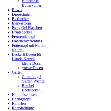
Butterdose
Butterkühler
Bowls
Dippschalen
Eierbecher
Eierkäsform
Essig Oel Flaschen
Ersatzdeckel
Fermentiertopf
Flaschenverschluss
Futternapf mit Namen -
Neutral
Leckerli Dosen für
Hunde Katzen
kleine Dosen
grosse Dosen
Garten
Gartenkugel
Garten Wichtel
Bembel
Beetstecker
Handkäsedosen
Heringstopf
Karaffen
Kartoffeltöpfe