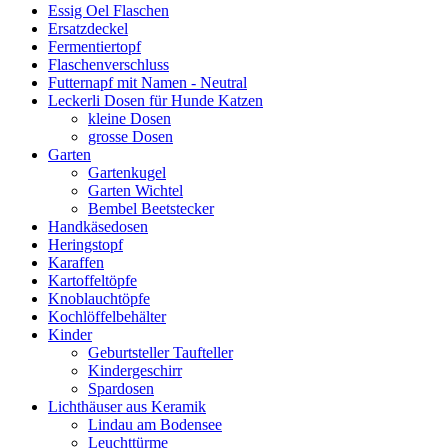
Essig Oel Flaschen
Ersatzdeckel
Fermentiertopf
Flaschenverschluss
Futternapf mit Namen - Neutral
Leckerli Dosen für Hunde Katzen
kleine Dosen
grosse Dosen
Garten
Gartenkugel
Garten Wichtel
Bembel Beetstecker
Handkäsedosen
Heringstopf
Karaffen
Kartoffeltöpfe
Knoblauchtöpfe
Kochlöffelbehälter
Kinder
Geburtsteller Taufteller
Kindergeschirr
Spardosen
Lichthäuser aus Keramik
Lindau am Bodensee
Leuchttürme