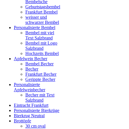
Bembelsche
Geburtstagsbembel
Frankfurt Bembel
weisser und
schwarzer Bembel
Personalisierte Bembel
Bembel mit viel
Text Salzbrand
Bembel mit Logo
Salzbrand
Hochzeits Bembel
Apfelwein Becher
Bembel Becher
Becher
Frankfurt Becher
Gerippte Becher
Personalisierte
Apfelweinbecher
Becher mit Text
Salzbrand
Eintracht Frankfurt
Personalisierte Bierkrüge
Bierkrug Neutral
Brottöpfe
30 cm oval