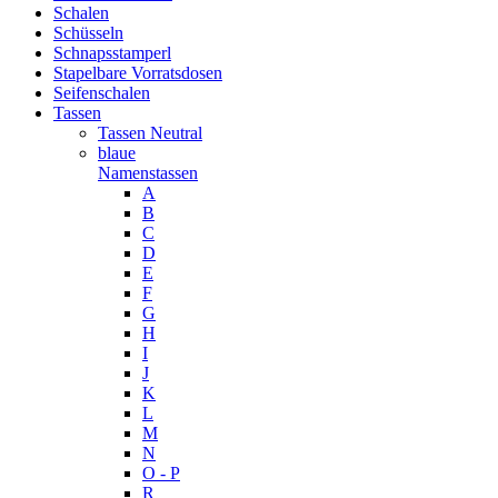
Schalen
Schüsseln
Schnapsstamperl
Stapelbare Vorratsdosen
Seifenschalen
Tassen
Tassen Neutral
blaue
Namenstassen
A
B
C
D
E
F
G
H
I
J
K
L
M
N
O - P
R