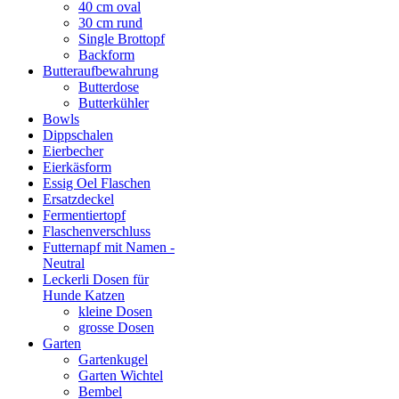
40 cm oval
30 cm rund
Single Brottopf
Backform
Butteraufbewahrung
Butterdose
Butterkühler
Bowls
Dippschalen
Eierbecher
Eierkäsform
Essig Oel Flaschen
Ersatzdeckel
Fermentiertopf
Flaschenverschluss
Futternapf mit Namen -
Neutral
Leckerli Dosen für
Hunde Katzen
kleine Dosen
grosse Dosen
Garten
Gartenkugel
Garten Wichtel
Bembel