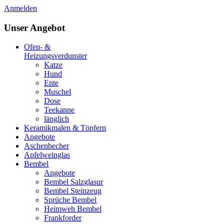
Anmelden
Unser Angebot
Ofen- &
Heizungsverdunster
Katze
Hund
Ente
Muschel
Dose
Teekanne
länglich
Keramikmalen & Töpfern
Angebote
Aschenbecher
Apfelweinglas
Bembel
Angebote
Bembel Salzglasur
Bembel Steinzeug
Sprüche Bembel
Heimweh Bembel
Frankforder