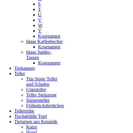
S
T
U
V
W
Y
Kosenamen
blaue Kaffeebecher
Kosenamen
blaue Jumbo-
Tassen
Kosenamen
Teekannen
Teller
Tria Stone Teller
und Schalen
Unterteller
Teller Steinzeug
Suppenteller
Frühstücksbrettchen
Tellerreibe
Tischabfälle Topf
Tierurnen aus Keramik
Katze
Hund