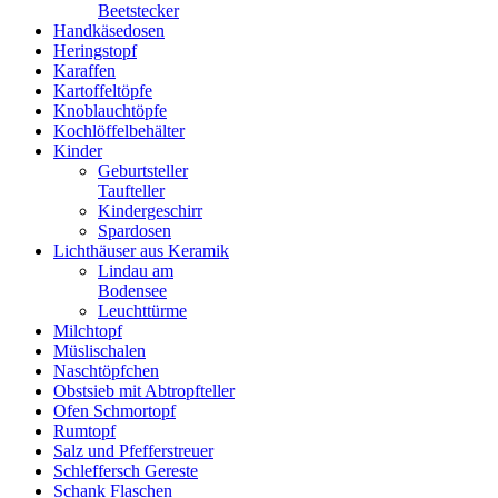
Beetstecker
Handkäsedosen
Heringstopf
Karaffen
Kartoffeltöpfe
Knoblauchtöpfe
Kochlöffelbehälter
Kinder
Geburtsteller
Taufteller
Kindergeschirr
Spardosen
Lichthäuser aus Keramik
Lindau am
Bodensee
Leuchttürme
Milchtopf
Müslischalen
Naschtöpfchen
Obstsieb mit Abtropfteller
Ofen Schmortopf
Rumtopf
Salz und Pfefferstreuer
Schleffersch Gereste
Schank Flaschen