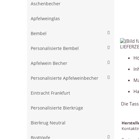
Aschenbecher
Apfelweinglas
Bembel
LIEFERZE
Personalisierte Bembel
Hö
Apfelwein Becher
In
Personalisierte Apfelweinbecher
Ma
Ha
Eintracht Frankfurt
Die Tass
Personalisierte Bierkrüge
Herstell
Bierkrug Neutral
Kontakti
Brottöpfe