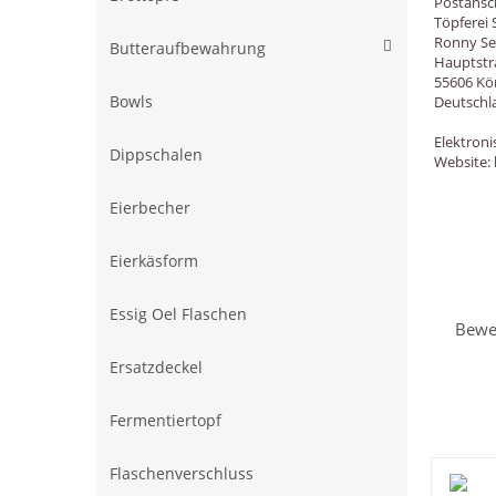
Postansch
Töpferei 
Ronny Sei
Butteraufbewahrung
Hauptstr
55606 Kö
Deutschl
Bowls
Elektroni
Dippschalen
Website: 
Eierbecher
Eierkäsform
Essig Oel Flaschen
Bewer
Ersatzdeckel
Fermentiertopf
Flaschenverschluss