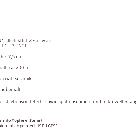
IT 2 - 3 TAGE
he: 7,5 cm
halt: ca. 200 ml
terial: Keramik
ndbemalt
e ist lebensmittelecht sowie spülmaschinen- und mikrowellentaug
erinfo Töpferei Seifert
nformation gem. Art. 19 EU GPSR