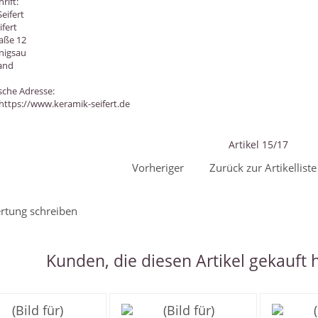
rift:
Seifert
fert
aße 12
nigsau
and
sche Adresse:
https://www.keramik-seifert.de
Artikel 15/17
Vorheriger
Zurück zur Artikellist
tung schreiben
Kunden, die diesen Artikel gekauft 