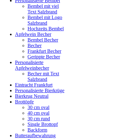
Personalisierte Bembel
Bembel mit viel
Text Salzbrand
Bembel mit Logo
Salzbrand
Hochzeits Bembel
Apfelwein Becher
Bembel Becher
Becher
Frankfurt Becher
Gerippte Becher
Personalisierte
Apfelweinbecher
Becher mit Text
Salzbrand
Eintracht Frankfurt
Personalisierte Bierkrüge
Bierkrug Neutral
Brottöpfe
30 cm oval
40 cm oval
30 cm rund
Single Brottopf
Backform
Butteraufbewahrung