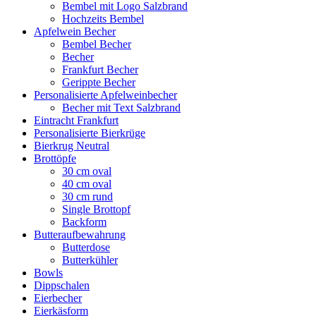
Bembel mit Logo Salzbrand
Hochzeits Bembel
Apfelwein Becher
Bembel Becher
Becher
Frankfurt Becher
Gerippte Becher
Personalisierte Apfelweinbecher
Becher mit Text Salzbrand
Eintracht Frankfurt
Personalisierte Bierkrüge
Bierkrug Neutral
Brottöpfe
30 cm oval
40 cm oval
30 cm rund
Single Brottopf
Backform
Butteraufbewahrung
Butterdose
Butterkühler
Bowls
Dippschalen
Eierbecher
Eierkäsform