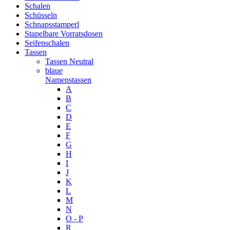
Schalen
Schüsseln
Schnapsstamperl
Stapelbare Vorratsdosen
Seifenschalen
Tassen
Tassen Neutral
blaue
Namenstassen
A
B
C
D
E
F
G
H
I
J
K
L
M
N
O - P
R