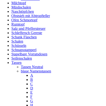
Milchtopf
Müslischalen
Naschtöpfchen
Obstsieb mit Abtropfteller
Ofen Schmortopf
Rumtopf
Salz und Pfefferstreuer
Schleffersch Gereste
Schank Flaschen
Schalen
Schüsseln
Schnapsstamperl
Stapelbare Vorratsdosen
Seifenschalen
Tassen
Tassen Neutral
blaue Namenstassen
A
B
C
D
E
F
G
H