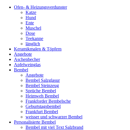
Ofen- & Heizungsverdunster
Katze
Hund
Ente
Muschel
Dose
Teekanne
länglich
Keramikmalen & Töpfern
Angebote
Aschenbecher
Apfelweinglas
Bembel
Angebote
Bembel Salzglasur
Bembel Steinzeug
Sprüche Bembel
Heimweh Bembel
Frankforder Bembelsche
Geburtstagsbembel
Frankfurt Bembel
weisser und schwarzer Bembel
Personalisierte Bembel
Bembel mit viel Text Salzbrand