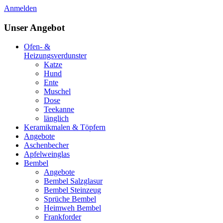
Anmelden
Unser Angebot
Ofen- &
Heizungsverdunster
Katze
Hund
Ente
Muschel
Dose
Teekanne
länglich
Keramikmalen & Töpfern
Angebote
Aschenbecher
Apfelweinglas
Bembel
Angebote
Bembel Salzglasur
Bembel Steinzeug
Sprüche Bembel
Heimweh Bembel
Frankforder