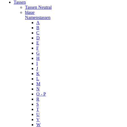
Tassen
Tassen Neutral
blaue
Namenstassen
A
B
C
D
E
F
G
H
I
J
K
L
M
N
O - P
R
S
T
U
V
W