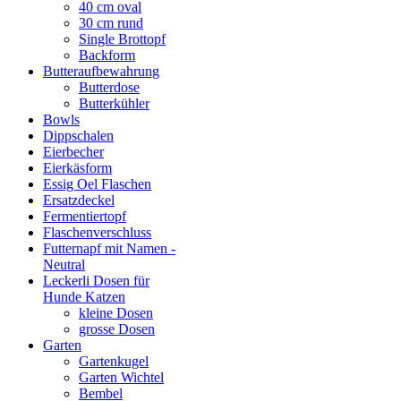
40 cm oval
30 cm rund
Single Brottopf
Backform
Butteraufbewahrung
Butterdose
Butterkühler
Bowls
Dippschalen
Eierbecher
Eierkäsform
Essig Oel Flaschen
Ersatzdeckel
Fermentiertopf
Flaschenverschluss
Futternapf mit Namen -
Neutral
Leckerli Dosen für
Hunde Katzen
kleine Dosen
grosse Dosen
Garten
Gartenkugel
Garten Wichtel
Bembel