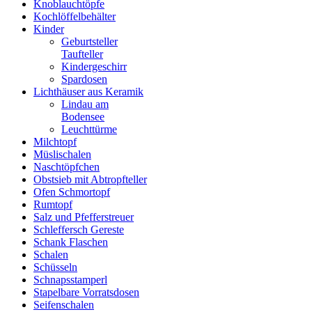
Knoblauchtöpfe
Kochlöffelbehälter
Kinder
Geburtsteller
Taufteller
Kindergeschirr
Spardosen
Lichthäuser aus Keramik
Lindau am
Bodensee
Leuchttürme
Milchtopf
Müslischalen
Naschtöpfchen
Obstsieb mit Abtropfteller
Ofen Schmortopf
Rumtopf
Salz und Pfefferstreuer
Schleffersch Gereste
Schank Flaschen
Schalen
Schüsseln
Schnapsstamperl
Stapelbare Vorratsdosen
Seifenschalen