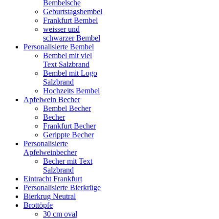
Bembelsche
Geburtstagsbembel
Frankfurt Bembel
weisser und
schwarzer Bembel
Personalisierte Bembel
Bembel mit viel
Text Salzbrand
Bembel mit Logo
Salzbrand
Hochzeits Bembel
Apfelwein Becher
Bembel Becher
Becher
Frankfurt Becher
Gerippte Becher
Personalisierte
Apfelweinbecher
Becher mit Text
Salzbrand
Eintracht Frankfurt
Personalisierte Bierkrüge
Bierkrug Neutral
Brottöpfe
30 cm oval