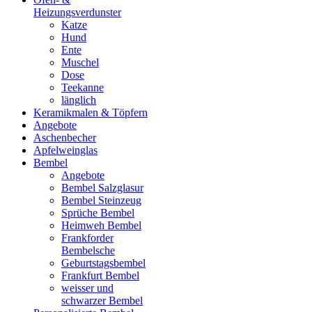
Heizungsverdunster
Katze
Hund
Ente
Muschel
Dose
Teekanne
länglich
Keramikmalen & Töpfern
Angebote
Aschenbecher
Apfelweinglas
Bembel
Angebote
Bembel Salzglasur
Bembel Steinzeug
Sprüche Bembel
Heimweh Bembel
Frankforder
Bembelsche
Geburtstagsbembel
Frankfurt Bembel
weisser und
schwarzer Bembel