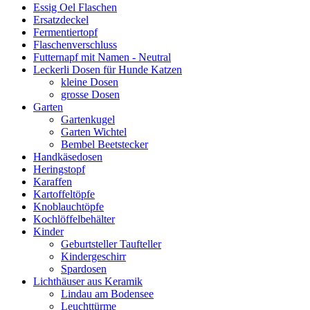
Essig Oel Flaschen
Ersatzdeckel
Fermentiertopf
Flaschenverschluss
Futternapf mit Namen - Neutral
Leckerli Dosen für Hunde Katzen
kleine Dosen
grosse Dosen
Garten
Gartenkugel
Garten Wichtel
Bembel Beetstecker
Handkäsedosen
Heringstopf
Karaffen
Kartoffeltöpfe
Knoblauchtöpfe
Kochlöffelbehälter
Kinder
Geburtsteller Taufteller
Kindergeschirr
Spardosen
Lichthäuser aus Keramik
Lindau am Bodensee
Leuchttürme