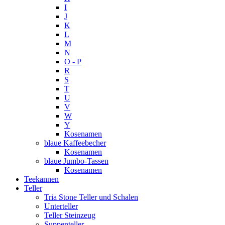
I
J
K
L
M
N
O - P
R
S
T
U
V
W
Y
Kosenamen
blaue Kaffeebecher
Kosenamen
blaue Jumbo-Tassen
Kosenamen
Teekannen
Teller
Tria Stone Teller und Schalen
Unterteller
Teller Steinzeug
Suppenteller