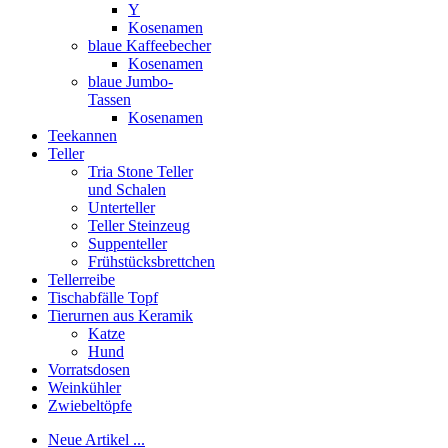
Y
Kosenamen
blaue Kaffeebecher
Kosenamen
blaue Jumbo-
Tassen
Kosenamen
Teekannen
Teller
Tria Stone Teller
und Schalen
Unterteller
Teller Steinzeug
Suppenteller
Frühstücksbrettchen
Tellerreibe
Tischabfälle Topf
Tierurnen aus Keramik
Katze
Hund
Vorratsdosen
Weinkühler
Zwiebeltöpfe
Neue Artikel ...