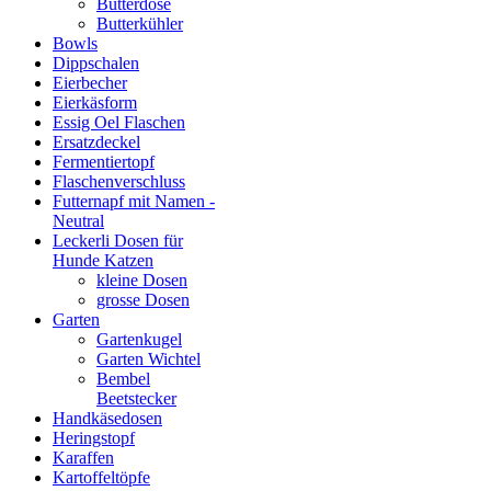
Butterdose
Butterkühler
Bowls
Dippschalen
Eierbecher
Eierkäsform
Essig Oel Flaschen
Ersatzdeckel
Fermentiertopf
Flaschenverschluss
Futternapf mit Namen -
Neutral
Leckerli Dosen für
Hunde Katzen
kleine Dosen
grosse Dosen
Garten
Gartenkugel
Garten Wichtel
Bembel
Beetstecker
Handkäsedosen
Heringstopf
Karaffen
Kartoffeltöpfe