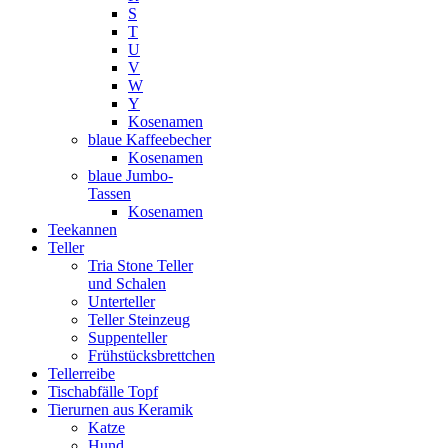
S
T
U
V
W
Y
Kosenamen
blaue Kaffeebecher
Kosenamen
blaue Jumbo-
Tassen
Kosenamen
Teekannen
Teller
Tria Stone Teller
und Schalen
Unterteller
Teller Steinzeug
Suppenteller
Frühstücksbrettchen
Tellerreibe
Tischabfälle Topf
Tierurnen aus Keramik
Katze
Hund