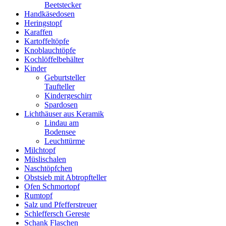
Beetstecker
Handkäsedosen
Heringstopf
Karaffen
Kartoffeltöpfe
Knoblauchtöpfe
Kochlöffelbehälter
Kinder
Geburtsteller
Taufteller
Kindergeschirr
Spardosen
Lichthäuser aus Keramik
Lindau am
Bodensee
Leuchttürme
Milchtopf
Müslischalen
Naschtöpfchen
Obstsieb mit Abtropfteller
Ofen Schmortopf
Rumtopf
Salz und Pfefferstreuer
Schleffersch Gereste
Schank Flaschen