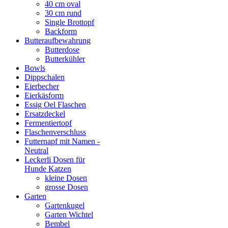
40 cm oval
30 cm rund
Single Brottopf
Backform
Butteraufbewahrung
Butterdose
Butterkühler
Bowls
Dippschalen
Eierbecher
Eierkäsform
Essig Oel Flaschen
Ersatzdeckel
Fermentiertopf
Flaschenverschluss
Futternapf mit Namen -
Neutral
Leckerli Dosen für
Hunde Katzen
kleine Dosen
grosse Dosen
Garten
Gartenkugel
Garten Wichtel
Bembel