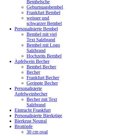
Bembelsche
Geburtstagsbembel
Frankfurt Bembel
weisser und
schwarzer Bembel
Personalisierte Bembel
Bembel mit viel
Text Salzbrand
Bembel mit Logo
Salzbrand
Hochzeits Bembel
Apfelwein Becher
Bembel Becher
Becher
Frankfurt Becher
Gerippte Becher
Personalisierte
Apfelweinbecher
Becher mit Text
Salzbrand
Eintracht Frankfurt
Personalisierte Bierkrüge
Bierkrug Neutral
Brottöpfe
30 cm oval