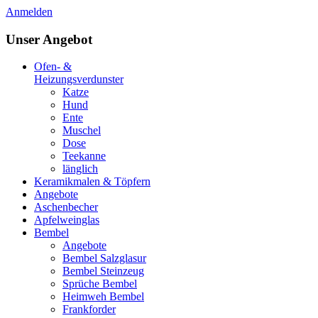
Anmelden
Unser Angebot
Ofen- &
Heizungsverdunster
Katze
Hund
Ente
Muschel
Dose
Teekanne
länglich
Keramikmalen & Töpfern
Angebote
Aschenbecher
Apfelweinglas
Bembel
Angebote
Bembel Salzglasur
Bembel Steinzeug
Sprüche Bembel
Heimweh Bembel
Frankforder