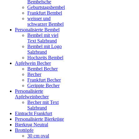
Bembelsche
Geburtstagsbembel
Frankfurt Bembel
weisser und
schwarzer Bembel
Personalisierte Bembel
Bembel mit viel
Text Salzbrand
Bembel mit Logo
Salzbrand
Hochzeits Bembel
Apfelwein Becher
Bembel Becher
Becher
Frankfurt Becher
Gerippte Becher
Personalisierte
Apfelweinbecher
Becher mit Text
Salzbrand
Eintracht Frankfurt
Personalisierte Bierkrüge
Bierkrug Neutral
Brottöpfe
30 cm oval