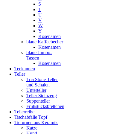
S
T
U
V
W
Y
Kosenamen
blaue Kaffeebecher
Kosenamen
blaue Jumbo-
Tassen
Kosenamen
Teekannen
Teller
Tria Stone Teller
und Schalen
Unterteller
Teller Steinzeug
Suppenteller
Frühstücksbrettchen
Tellerreibe
Tischabfälle Topf
Tierurnen aus Keramik
Katze
Hund