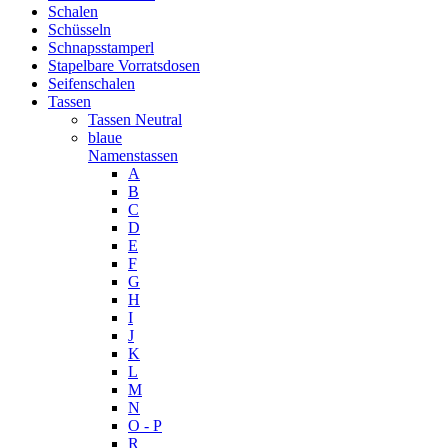
Schalen
Schüsseln
Schnapsstamperl
Stapelbare Vorratsdosen
Seifenschalen
Tassen
Tassen Neutral
blaue
Namenstassen
A
B
C
D
E
F
G
H
I
J
K
L
M
N
O - P
R