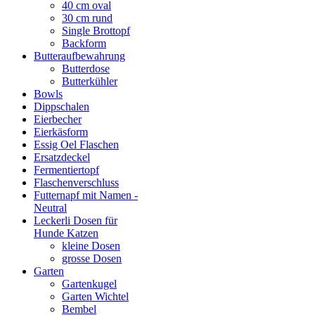
40 cm oval
30 cm rund
Single Brottopf
Backform
Butteraufbewahrung
Butterdose
Butterkühler
Bowls
Dippschalen
Eierbecher
Eierkäsform
Essig Oel Flaschen
Ersatzdeckel
Fermentiertopf
Flaschenverschluss
Futternapf mit Namen -
Neutral
Leckerli Dosen für
Hunde Katzen
kleine Dosen
grosse Dosen
Garten
Gartenkugel
Garten Wichtel
Bembel