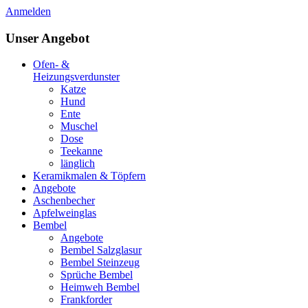
Anmelden
Unser Angebot
Ofen- &
Heizungsverdunster
Katze
Hund
Ente
Muschel
Dose
Teekanne
länglich
Keramikmalen & Töpfern
Angebote
Aschenbecher
Apfelweinglas
Bembel
Angebote
Bembel Salzglasur
Bembel Steinzeug
Sprüche Bembel
Heimweh Bembel
Frankforder