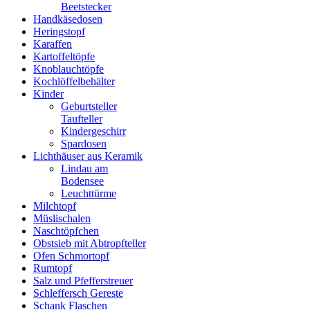
Beetstecker
Handkäsedosen
Heringstopf
Karaffen
Kartoffeltöpfe
Knoblauchtöpfe
Kochlöffelbehälter
Kinder
Geburtsteller
Taufteller
Kindergeschirr
Spardosen
Lichthäuser aus Keramik
Lindau am
Bodensee
Leuchttürme
Milchtopf
Müslischalen
Naschtöpfchen
Obstsieb mit Abtropfteller
Ofen Schmortopf
Rumtopf
Salz und Pfefferstreuer
Schleffersch Gereste
Schank Flaschen