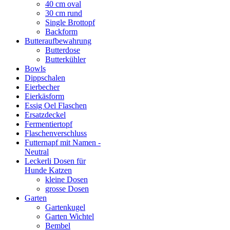
40 cm oval
30 cm rund
Single Brottopf
Backform
Butteraufbewahrung
Butterdose
Butterkühler
Bowls
Dippschalen
Eierbecher
Eierkäsform
Essig Oel Flaschen
Ersatzdeckel
Fermentiertopf
Flaschenverschluss
Futternapf mit Namen -
Neutral
Leckerli Dosen für
Hunde Katzen
kleine Dosen
grosse Dosen
Garten
Gartenkugel
Garten Wichtel
Bembel