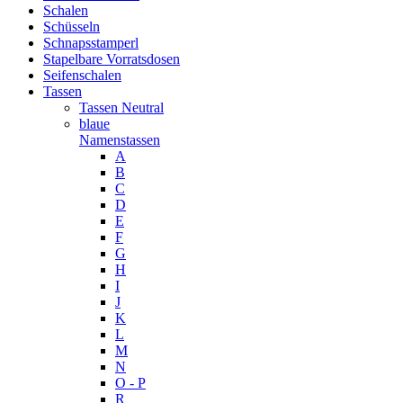
Schalen
Schüsseln
Schnapsstamperl
Stapelbare Vorratsdosen
Seifenschalen
Tassen
Tassen Neutral
blaue
Namenstassen
A
B
C
D
E
F
G
H
I
J
K
L
M
N
O - P
R