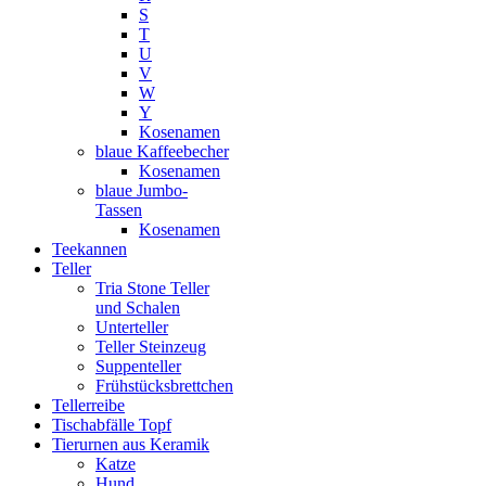
S
T
U
V
W
Y
Kosenamen
blaue Kaffeebecher
Kosenamen
blaue Jumbo-
Tassen
Kosenamen
Teekannen
Teller
Tria Stone Teller
und Schalen
Unterteller
Teller Steinzeug
Suppenteller
Frühstücksbrettchen
Tellerreibe
Tischabfälle Topf
Tierurnen aus Keramik
Katze
Hund