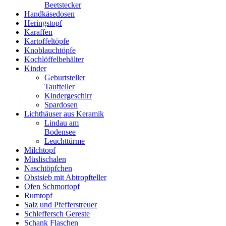
Beetstecker
Handkäsedosen
Heringstopf
Karaffen
Kartoffeltöpfe
Knoblauchtöpfe
Kochlöffelbehälter
Kinder
Geburtsteller
Taufteller
Kindergeschirr
Spardosen
Lichthäuser aus Keramik
Lindau am
Bodensee
Leuchttürme
Milchtopf
Müslischalen
Naschtöpfchen
Obstsieb mit Abtropfteller
Ofen Schmortopf
Rumtopf
Salz und Pfefferstreuer
Schleffersch Gereste
Schank Flaschen