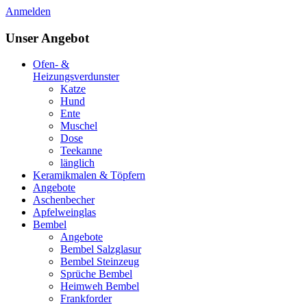
Anmelden
Unser Angebot
Ofen- &
Heizungsverdunster
Katze
Hund
Ente
Muschel
Dose
Teekanne
länglich
Keramikmalen & Töpfern
Angebote
Aschenbecher
Apfelweinglas
Bembel
Angebote
Bembel Salzglasur
Bembel Steinzeug
Sprüche Bembel
Heimweh Bembel
Frankforder