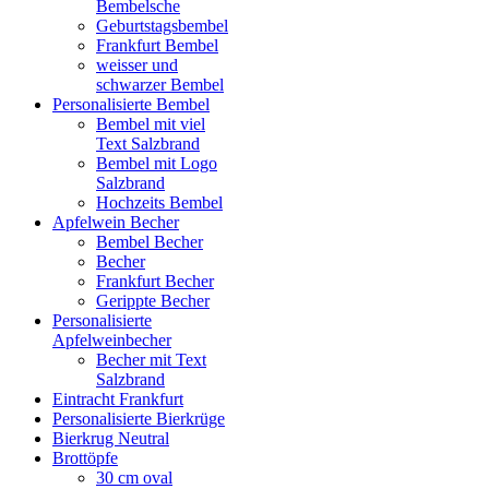
Bembelsche
Geburtstagsbembel
Frankfurt Bembel
weisser und
schwarzer Bembel
Personalisierte Bembel
Bembel mit viel
Text Salzbrand
Bembel mit Logo
Salzbrand
Hochzeits Bembel
Apfelwein Becher
Bembel Becher
Becher
Frankfurt Becher
Gerippte Becher
Personalisierte
Apfelweinbecher
Becher mit Text
Salzbrand
Eintracht Frankfurt
Personalisierte Bierkrüge
Bierkrug Neutral
Brottöpfe
30 cm oval