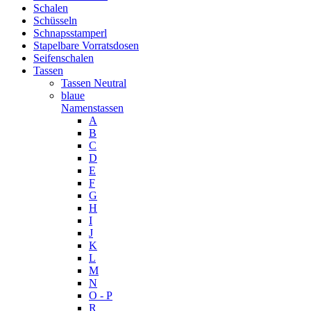
Schalen
Schüsseln
Schnapsstamperl
Stapelbare Vorratsdosen
Seifenschalen
Tassen
Tassen Neutral
blaue
Namenstassen
A
B
C
D
E
F
G
H
I
J
K
L
M
N
O - P
R