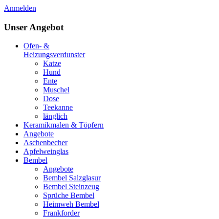
Anmelden
Unser Angebot
Ofen- &
Heizungsverdunster
Katze
Hund
Ente
Muschel
Dose
Teekanne
länglich
Keramikmalen & Töpfern
Angebote
Aschenbecher
Apfelweinglas
Bembel
Angebote
Bembel Salzglasur
Bembel Steinzeug
Sprüche Bembel
Heimweh Bembel
Frankforder