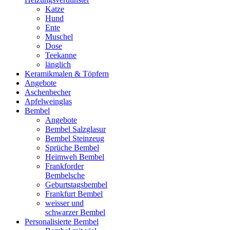
Katze
Hund
Ente
Muschel
Dose
Teekanne
länglich
Keramikmalen & Töpfern
Angebote
Aschenbecher
Apfelweinglas
Bembel
Angebote
Bembel Salzglasur
Bembel Steinzeug
Sprüche Bembel
Heimweh Bembel
Frankforder
Bembelsche
Geburtstagsbembel
Frankfurt Bembel
weisser und
schwarzer Bembel
Personalisierte Bembel