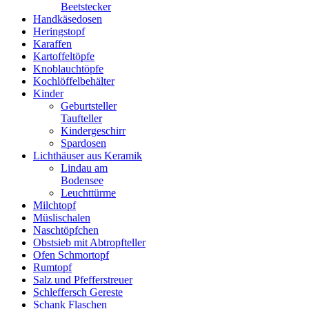
Beetstecker
Handkäsedosen
Heringstopf
Karaffen
Kartoffeltöpfe
Knoblauchtöpfe
Kochlöffelbehälter
Kinder
Geburtsteller
Taufteller
Kindergeschirr
Spardosen
Lichthäuser aus Keramik
Lindau am
Bodensee
Leuchttürme
Milchtopf
Müslischalen
Naschtöpfchen
Obstsieb mit Abtropfteller
Ofen Schmortopf
Rumtopf
Salz und Pfefferstreuer
Schleffersch Gereste
Schank Flaschen