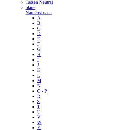
Tassen Neutral
blaue
Namenstassen
A
B
C
D
E
F
G
H
I
J
K
L
M
N
O - P
R
S
T
U
V
W
Y