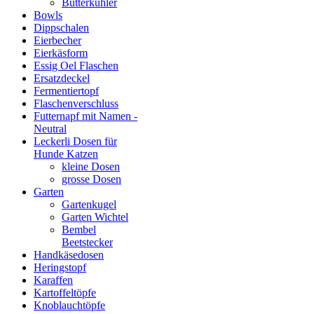
Butterkühler
Bowls
Dippschalen
Eierbecher
Eierkäsform
Essig Oel Flaschen
Ersatzdeckel
Fermentiertopf
Flaschenverschluss
Futternapf mit Namen -
Neutral
Leckerli Dosen für
Hunde Katzen
kleine Dosen
grosse Dosen
Garten
Gartenkugel
Garten Wichtel
Bembel
Beetstecker
Handkäsedosen
Heringstopf
Karaffen
Kartoffeltöpfe
Knoblauchtöpfe