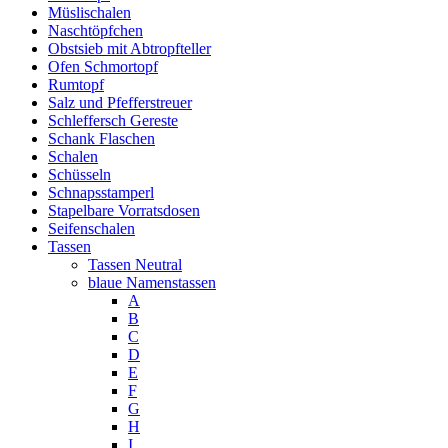
Müslischalen
Naschtöpfchen
Obstsieb mit Abtropfteller
Ofen Schmortopf
Rumtopf
Salz und Pfefferstreuer
Schleffersch Gereste
Schank Flaschen
Schalen
Schüsseln
Schnapsstamperl
Stapelbare Vorratsdosen
Seifenschalen
Tassen
Tassen Neutral
blaue Namenstassen
A
B
C
D
E
F
G
H
I