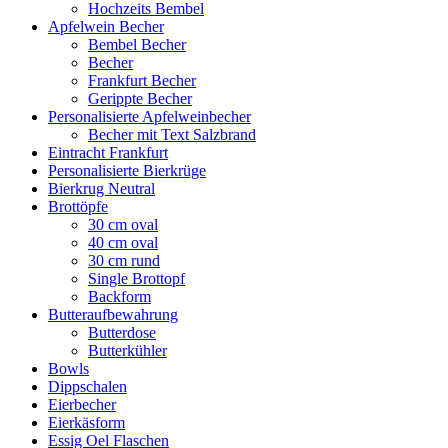
Hochzeits Bembel
Apfelwein Becher
Bembel Becher
Becher
Frankfurt Becher
Gerippte Becher
Personalisierte Apfelweinbecher
Becher mit Text Salzbrand
Eintracht Frankfurt
Personalisierte Bierkrüge
Bierkrug Neutral
Brottöpfe
30 cm oval
40 cm oval
30 cm rund
Single Brottopf
Backform
Butteraufbewahrung
Butterdose
Butterkühler
Bowls
Dippschalen
Eierbecher
Eierkäsform
Essig Oel Flaschen