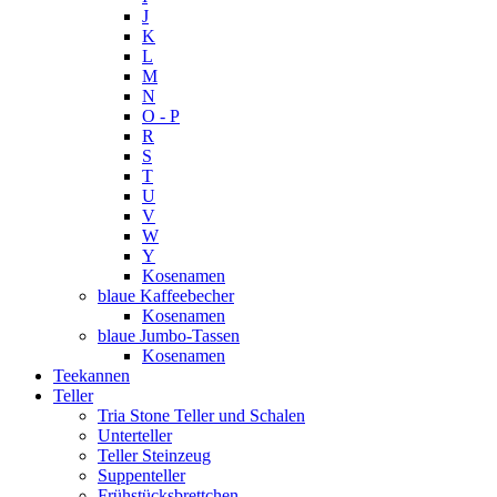
J
K
L
M
N
O - P
R
S
T
U
V
W
Y
Kosenamen
blaue Kaffeebecher
Kosenamen
blaue Jumbo-Tassen
Kosenamen
Teekannen
Teller
Tria Stone Teller und Schalen
Unterteller
Teller Steinzeug
Suppenteller
Frühstücksbrettchen