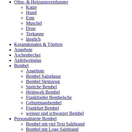
Ofen- & Heizungsverdunster
Katze
Hund
Ente
Muschel
Dose
Teekanne
länglich
Keramikmalen & Töpfern
Angebote
Aschenbecher
Apfelweinglas
Bembel
Angebote
Bembel Salzglasur
Bembel Steinzeug
Sprüche Bembel
Heimweh Bembel
Frankforder Bembelsche
Geburtstagsbembel
Frankfurt Bembel
weisser und schwarzer Bembel
Personalisierte Bembel
Bembel mit viel Text Salzbrand
Bembel mit Logo Salzbrand