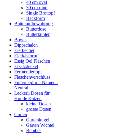
40 cm oval
30 cm rund
Single Brottopf
Backform
Butteraufbewahrung
Butterdose
Butterkühler
Bowls
Dippschalen
Eierbecher
Eierkäsform
Essig Oel Flaschen
Ersatzdeckel
Fermentiertopf
Flaschenverschluss
Futternapf mit Namen -
Neutral
Leckerli Dosen für
Hunde Katzen
kleine Dosen
grosse Dosen
Garten
Gartenkugel
Garten Wichtel
Bembel