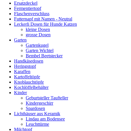
Ersatzdeckel
Fermentiertopf
Flaschenverschluss
Futternapf mit Namen - Neutral
Leckerli Dosen für Hunde Katzen
kleine Dosen
grosse Dosen
Garten
Gartenkugel
Garten Wichtel
Bembel Beetstecker
Handkäsedosen
Heringstopf
Karaffen
Kartoffeltöpfe
Knoblauchtöpfe
Kochlöffelbehälter
Kinder
Geburtsteller Taufteller
Kindergeschirr
Spardosen
Lichthäuser aus Keramik
Lindau am Bodensee
Leuchttürme
Milchtopf