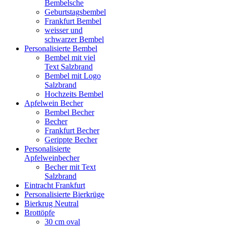
Bembelsche
Geburtstagsbembel
Frankfurt Bembel
weisser und
schwarzer Bembel
Personalisierte Bembel
Bembel mit viel
Text Salzbrand
Bembel mit Logo
Salzbrand
Hochzeits Bembel
Apfelwein Becher
Bembel Becher
Becher
Frankfurt Becher
Gerippte Becher
Personalisierte
Apfelweinbecher
Becher mit Text
Salzbrand
Eintracht Frankfurt
Personalisierte Bierkrüge
Bierkrug Neutral
Brottöpfe
30 cm oval