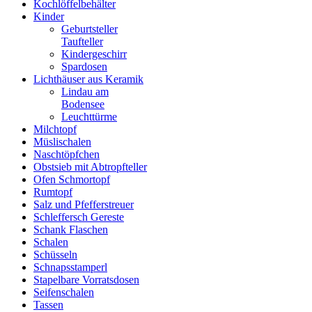
Kochlöffelbehälter
Kinder
Geburtsteller
Taufteller
Kindergeschirr
Spardosen
Lichthäuser aus Keramik
Lindau am
Bodensee
Leuchttürme
Milchtopf
Müslischalen
Naschtöpfchen
Obstsieb mit Abtropfteller
Ofen Schmortopf
Rumtopf
Salz und Pfefferstreuer
Schleffersch Gereste
Schank Flaschen
Schalen
Schüsseln
Schnapsstamperl
Stapelbare Vorratsdosen
Seifenschalen
Tassen