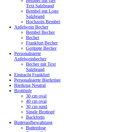
Bembel mit viel
Text Salzbrand
Bembel mit Logo
Salzbrand
Hochzeits Bembel
Apfelwein Becher
Bembel Becher
Becher
Frankfurt Becher
Gerippte Becher
Personalisierte
Apfelweinbecher
Becher mit Text
Salzbrand
Eintracht Frankfurt
Personalisierte Bierkrüge
Bierkrug Neutral
Brottöpfe
30 cm oval
40 cm oval
30 cm rund
Single Brottopf
Backform
Butteraufbewahrung
Butterdose