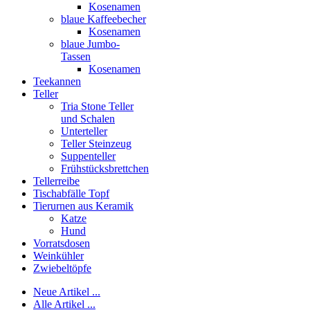
Kosenamen
blaue Kaffeebecher
Kosenamen
blaue Jumbo-
Tassen
Kosenamen
Teekannen
Teller
Tria Stone Teller
und Schalen
Unterteller
Teller Steinzeug
Suppenteller
Frühstücksbrettchen
Tellerreibe
Tischabfälle Topf
Tierurnen aus Keramik
Katze
Hund
Vorratsdosen
Weinkühler
Zwiebeltöpfe
Neue Artikel ...
Alle Artikel ...