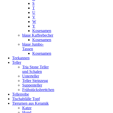
S
T
U
V
W
Y
Kosenamen
blaue Kaffeebecher
Kosenamen
blaue Jumbo-
Tassen
Kosenamen
Teekannen
Teller
Tria Stone Teller
und Schalen
Unterteller
Teller Steinzeug
Suppenteller
Frühstücksbrettchen
Tellerreibe
Tischabfälle Topf
Tierurnen aus Keramik
Katze
Hund