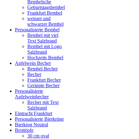
Bembelsche
Geburtstagsbembel
Frankfurt Bembel
weisser und
schwarzer Bembel
Personalisierte Bembel
Bembel mit viel
Text Salzbrand
Bembel mit Logo
Salzbrand
Hochzeits Bembel
Apfelwein Becher
Bembel Becher
Becher
Frankfurt Becher
Gerippte Becher
Personalisierte
Apfelweinbecher
Becher mit Text
Salzbrand
Eintracht Frankfurt
Personalisierte Bierkrüge
Bierkrug Neutral
Brottöpfe
30 cm oval