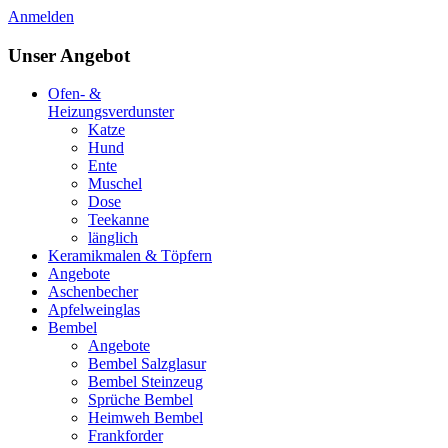
Anmelden
Unser Angebot
Ofen- &
Heizungsverdunster
Katze
Hund
Ente
Muschel
Dose
Teekanne
länglich
Keramikmalen & Töpfern
Angebote
Aschenbecher
Apfelweinglas
Bembel
Angebote
Bembel Salzglasur
Bembel Steinzeug
Sprüche Bembel
Heimweh Bembel
Frankforder