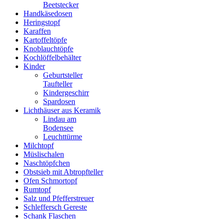
Beetstecker
Handkäsedosen
Heringstopf
Karaffen
Kartoffeltöpfe
Knoblauchtöpfe
Kochlöffelbehälter
Kinder
Geburtsteller
Taufteller
Kindergeschirr
Spardosen
Lichthäuser aus Keramik
Lindau am
Bodensee
Leuchttürme
Milchtopf
Müslischalen
Naschtöpfchen
Obstsieb mit Abtropfteller
Ofen Schmortopf
Rumtopf
Salz und Pfefferstreuer
Schleffersch Gereste
Schank Flaschen