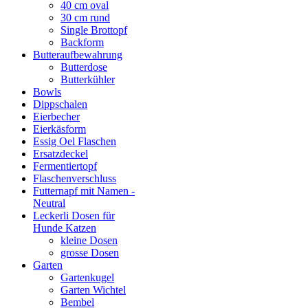
40 cm oval
30 cm rund
Single Brottopf
Backform
Butteraufbewahrung
Butterdose
Butterkühler
Bowls
Dippschalen
Eierbecher
Eierkäsform
Essig Oel Flaschen
Ersatzdeckel
Fermentiertopf
Flaschenverschluss
Futternapf mit Namen -
Neutral
Leckerli Dosen für
Hunde Katzen
kleine Dosen
grosse Dosen
Garten
Gartenkugel
Garten Wichtel
Bembel