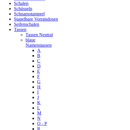
Schalen
Schüsseln
Schnapsstamperl
Stapelbare Vorratsdosen
Seifenschalen
Tassen
Tassen Neutral
blaue
Namenstassen
A
B
C
D
E
F
G
H
I
J
K
L
M
N
O - P
R