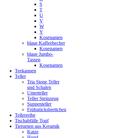
S
T
U
V
W
Y
Kosenamen
blaue Kaffeebecher
Kosenamen
blaue Jumbo-
Tassen
Kosenamen
Teekannen
Teller
Tria Stone Teller
und Schalen
Unterteller
Teller Steinzeug
Suppenteller
Frühstücksbrettchen
Tellerreibe
Tischabfälle Topf
Tierurnen aus Keramik
Katze
Hund