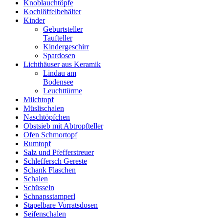
Knoblauchtöpfe
Kochlöffelbehälter
Kinder
Geburtsteller
Taufteller
Kindergeschirr
Spardosen
Lichthäuser aus Keramik
Lindau am
Bodensee
Leuchttürme
Milchtopf
Müslischalen
Naschtöpfchen
Obstsieb mit Abtropfteller
Ofen Schmortopf
Rumtopf
Salz und Pfefferstreuer
Schleffersch Gereste
Schank Flaschen
Schalen
Schüsseln
Schnapsstamperl
Stapelbare Vorratsdosen
Seifenschalen