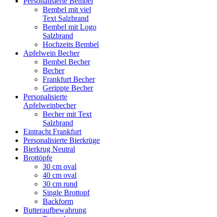
Personalisierte Bembel
Bembel mit viel
Text Salzbrand
Bembel mit Logo
Salzbrand
Hochzeits Bembel
Apfelwein Becher
Bembel Becher
Becher
Frankfurt Becher
Gerippte Becher
Personalisierte
Apfelweinbecher
Becher mit Text
Salzbrand
Eintracht Frankfurt
Personalisierte Bierkrüge
Bierkrug Neutral
Brottöpfe
30 cm oval
40 cm oval
30 cm rund
Single Brottopf
Backform
Butteraufbewahrung