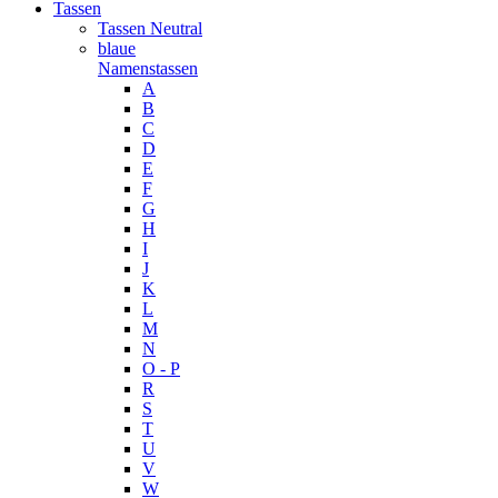
Tassen
Tassen Neutral
blaue
Namenstassen
A
B
C
D
E
F
G
H
I
J
K
L
M
N
O - P
R
S
T
U
V
W