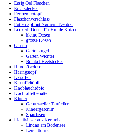
Essig Oel Flaschen
Ersatzdeckel
Fermentiertopf
Flaschenverschluss
Futternapf mit Namen - Neutral
Leckerli Dosen für Hunde Katzen
kleine Dosen
grosse Dosen
Garten
Gartenkugel
Garten Wichtel
Bembel Beetstecker
Handkäsedosen
Heringstopf
Karaffen
Kartoffeltöpfe
Knoblauchtöpfe
Kochlöffelbehälter
Kinder
Geburtsteller Taufteller
Kindergeschirr
Spardosen
Lichthäuser aus Keramik
Lindau am Bodensee
Leuchttürme