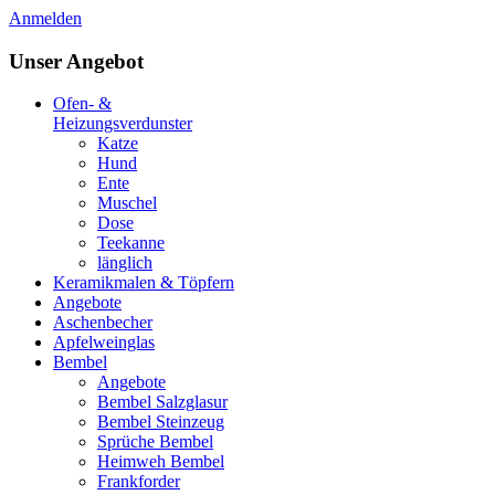
Anmelden
Unser Angebot
Ofen- &
Heizungsverdunster
Katze
Hund
Ente
Muschel
Dose
Teekanne
länglich
Keramikmalen & Töpfern
Angebote
Aschenbecher
Apfelweinglas
Bembel
Angebote
Bembel Salzglasur
Bembel Steinzeug
Sprüche Bembel
Heimweh Bembel
Frankforder