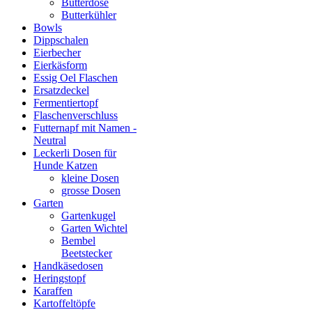
Butterdose
Butterkühler
Bowls
Dippschalen
Eierbecher
Eierkäsform
Essig Oel Flaschen
Ersatzdeckel
Fermentiertopf
Flaschenverschluss
Futternapf mit Namen -
Neutral
Leckerli Dosen für
Hunde Katzen
kleine Dosen
grosse Dosen
Garten
Gartenkugel
Garten Wichtel
Bembel
Beetstecker
Handkäsedosen
Heringstopf
Karaffen
Kartoffeltöpfe