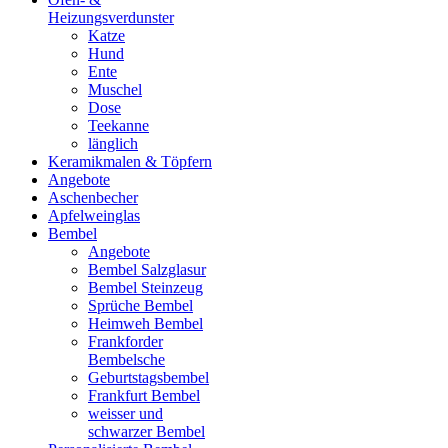
Heizungsverdunster
Katze
Hund
Ente
Muschel
Dose
Teekanne
länglich
Keramikmalen & Töpfern
Angebote
Aschenbecher
Apfelweinglas
Bembel
Angebote
Bembel Salzglasur
Bembel Steinzeug
Sprüche Bembel
Heimweh Bembel
Frankforder
Bembelsche
Geburtstagsbembel
Frankfurt Bembel
weisser und
schwarzer Bembel