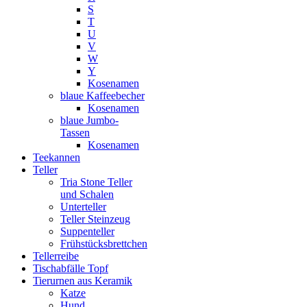
S
T
U
V
W
Y
Kosenamen
blaue Kaffeebecher
Kosenamen
blaue Jumbo-
Tassen
Kosenamen
Teekannen
Teller
Tria Stone Teller
und Schalen
Unterteller
Teller Steinzeug
Suppenteller
Frühstücksbrettchen
Tellerreibe
Tischabfälle Topf
Tierurnen aus Keramik
Katze
Hund