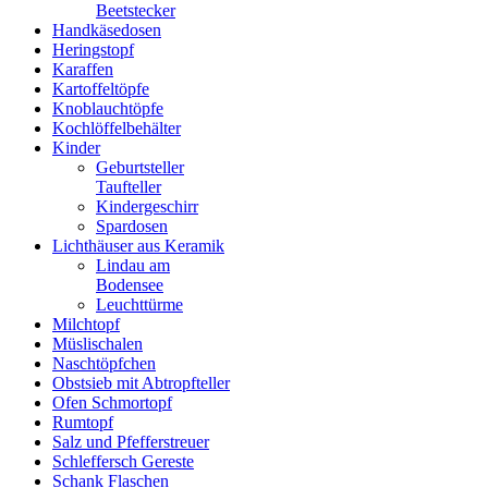
Beetstecker
Handkäsedosen
Heringstopf
Karaffen
Kartoffeltöpfe
Knoblauchtöpfe
Kochlöffelbehälter
Kinder
Geburtsteller
Taufteller
Kindergeschirr
Spardosen
Lichthäuser aus Keramik
Lindau am
Bodensee
Leuchttürme
Milchtopf
Müslischalen
Naschtöpfchen
Obstsieb mit Abtropfteller
Ofen Schmortopf
Rumtopf
Salz und Pfefferstreuer
Schleffersch Gereste
Schank Flaschen