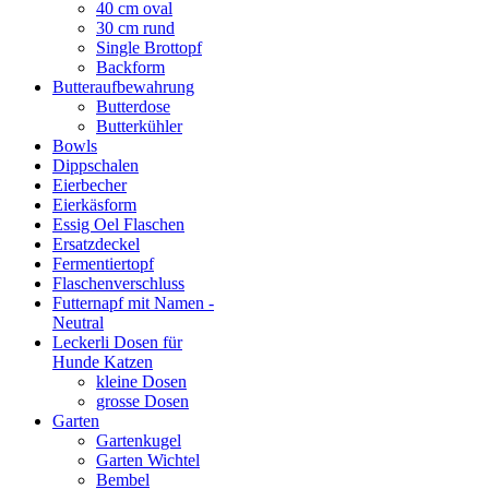
40 cm oval
30 cm rund
Single Brottopf
Backform
Butteraufbewahrung
Butterdose
Butterkühler
Bowls
Dippschalen
Eierbecher
Eierkäsform
Essig Oel Flaschen
Ersatzdeckel
Fermentiertopf
Flaschenverschluss
Futternapf mit Namen -
Neutral
Leckerli Dosen für
Hunde Katzen
kleine Dosen
grosse Dosen
Garten
Gartenkugel
Garten Wichtel
Bembel