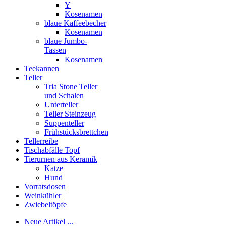
Y
Kosenamen
blaue Kaffeebecher
Kosenamen
blaue Jumbo-
Tassen
Kosenamen
Teekannen
Teller
Tria Stone Teller
und Schalen
Unterteller
Teller Steinzeug
Suppenteller
Frühstücksbrettchen
Tellerreibe
Tischabfälle Topf
Tierurnen aus Keramik
Katze
Hund
Vorratsdosen
Weinkühler
Zwiebeltöpfe
Neue Artikel ...