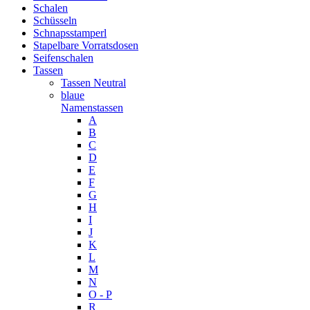
Schalen
Schüsseln
Schnapsstamperl
Stapelbare Vorratsdosen
Seifenschalen
Tassen
Tassen Neutral
blaue
Namenstassen
A
B
C
D
E
F
G
H
I
J
K
L
M
N
O - P
R