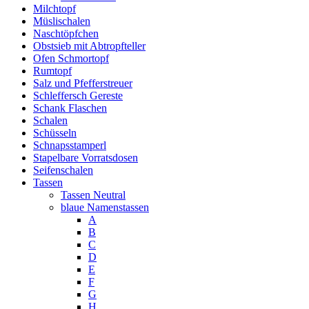
Milchtopf
Müslischalen
Naschtöpfchen
Obstsieb mit Abtropfteller
Ofen Schmortopf
Rumtopf
Salz und Pfefferstreuer
Schleffersch Gereste
Schank Flaschen
Schalen
Schüsseln
Schnapsstamperl
Stapelbare Vorratsdosen
Seifenschalen
Tassen
Tassen Neutral
blaue Namenstassen
A
B
C
D
E
F
G
H