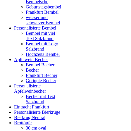
Bembelsche
Geburtstagsbembel
Frankfurt Bembel
weisser und
schwarzer Bembel
Personalisierte Bembel
Bembel mit viel
Text Salzbrand
Bembel mit Logo
Salzbrand
Hochzeits Bembel
Apfelwein Becher
Bembel Becher
Becher
Frankfurt Becher
Gerippte Becher
Personalisierte
Apfelweinbecher
Becher mit Text
Salzbrand
Eintracht Frankfurt
Personalisierte Bierkrüge
Bierkrug Neutral
Brottöpfe
30 cm oval