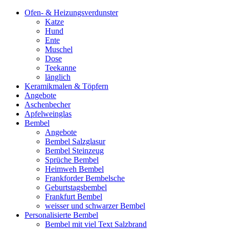
Ofen- & Heizungsverdunster
Katze
Hund
Ente
Muschel
Dose
Teekanne
länglich
Keramikmalen & Töpfern
Angebote
Aschenbecher
Apfelweinglas
Bembel
Angebote
Bembel Salzglasur
Bembel Steinzeug
Sprüche Bembel
Heimweh Bembel
Frankforder Bembelsche
Geburtstagsbembel
Frankfurt Bembel
weisser und schwarzer Bembel
Personalisierte Bembel
Bembel mit viel Text Salzbrand