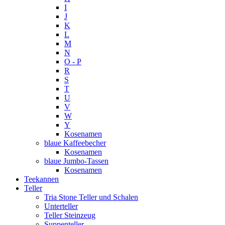
I
J
K
L
M
N
O - P
R
S
T
U
V
W
Y
Kosenamen
blaue Kaffeebecher
Kosenamen
blaue Jumbo-Tassen
Kosenamen
Teekannen
Teller
Tria Stone Teller und Schalen
Unterteller
Teller Steinzeug
Suppenteller