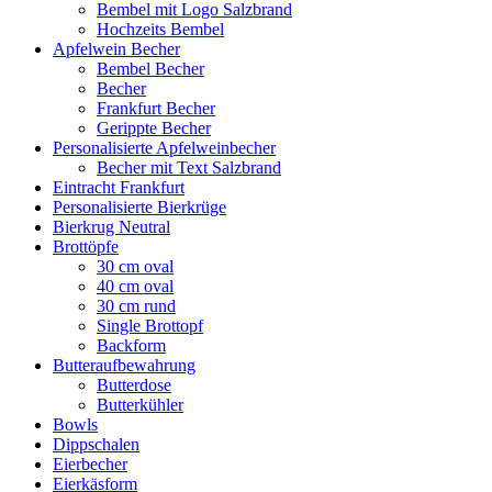
Bembel mit Logo Salzbrand
Hochzeits Bembel
Apfelwein Becher
Bembel Becher
Becher
Frankfurt Becher
Gerippte Becher
Personalisierte Apfelweinbecher
Becher mit Text Salzbrand
Eintracht Frankfurt
Personalisierte Bierkrüge
Bierkrug Neutral
Brottöpfe
30 cm oval
40 cm oval
30 cm rund
Single Brottopf
Backform
Butteraufbewahrung
Butterdose
Butterkühler
Bowls
Dippschalen
Eierbecher
Eierkäsform