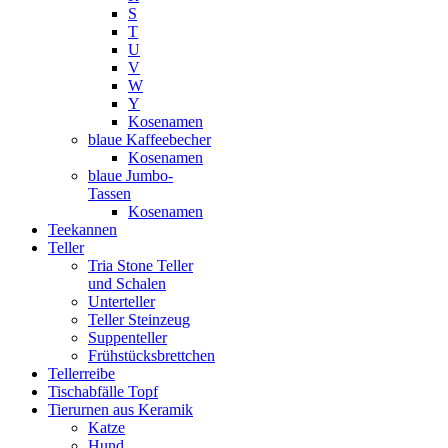
S
T
U
V
W
Y
Kosenamen
blaue Kaffeebecher
Kosenamen
blaue Jumbo-
Tassen
Kosenamen
Teekannen
Teller
Tria Stone Teller
und Schalen
Unterteller
Teller Steinzeug
Suppenteller
Frühstücksbrettchen
Tellerreibe
Tischabfälle Topf
Tierurnen aus Keramik
Katze
Hund