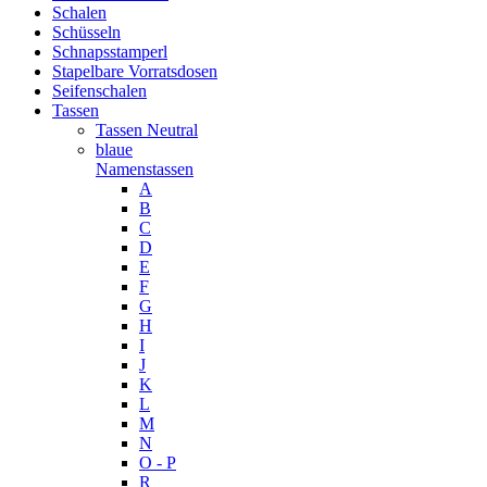
Schalen
Schüsseln
Schnapsstamperl
Stapelbare Vorratsdosen
Seifenschalen
Tassen
Tassen Neutral
blaue
Namenstassen
A
B
C
D
E
F
G
H
I
J
K
L
M
N
O - P
R