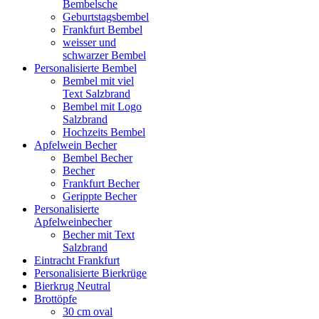
Bembelsche
Geburtstagsbembel
Frankfurt Bembel
weisser und
schwarzer Bembel
Personalisierte Bembel
Bembel mit viel
Text Salzbrand
Bembel mit Logo
Salzbrand
Hochzeits Bembel
Apfelwein Becher
Bembel Becher
Becher
Frankfurt Becher
Gerippte Becher
Personalisierte
Apfelweinbecher
Becher mit Text
Salzbrand
Eintracht Frankfurt
Personalisierte Bierkrüge
Bierkrug Neutral
Brottöpfe
30 cm oval