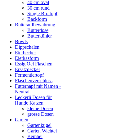
40 cm oval
30 cm rund
Single Brottopf
Backform
Butteraufbewahrung
Butterdose
Butterkühler
Bowls
Dippschalen
Eierbecher
Eierkäsform
Essig Oel Flaschen
Ersatzdeckel
Fermentiertopf
Flaschenverschluss
Futternapf mit Namen -
Neutral
Leckerli Dosen für
Hunde Katzen
kleine Dosen
grosse Dosen
Garten
Gartenkugel
Garten Wichtel
Bembel