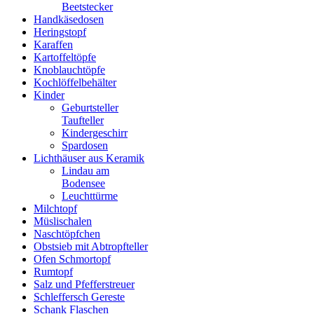
Beetstecker
Handkäsedosen
Heringstopf
Karaffen
Kartoffeltöpfe
Knoblauchtöpfe
Kochlöffelbehälter
Kinder
Geburtsteller
Taufteller
Kindergeschirr
Spardosen
Lichthäuser aus Keramik
Lindau am
Bodensee
Leuchttürme
Milchtopf
Müslischalen
Naschtöpfchen
Obstsieb mit Abtropfteller
Ofen Schmortopf
Rumtopf
Salz und Pfefferstreuer
Schleffersch Gereste
Schank Flaschen