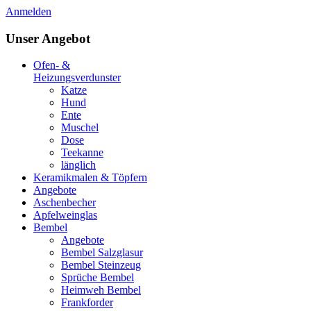
Anmelden
Unser Angebot
Ofen- &
Heizungsverdunster
Katze
Hund
Ente
Muschel
Dose
Teekanne
länglich
Keramikmalen & Töpfern
Angebote
Aschenbecher
Apfelweinglas
Bembel
Angebote
Bembel Salzglasur
Bembel Steinzeug
Sprüche Bembel
Heimweh Bembel
Frankforder