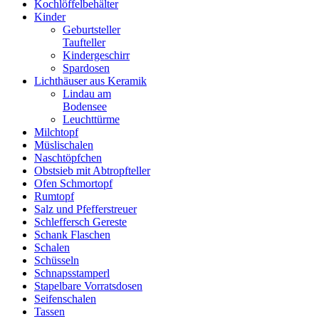
Kochlöffelbehälter
Kinder
Geburtsteller
Taufteller
Kindergeschirr
Spardosen
Lichthäuser aus Keramik
Lindau am
Bodensee
Leuchttürme
Milchtopf
Müslischalen
Naschtöpfchen
Obstsieb mit Abtropfteller
Ofen Schmortopf
Rumtopf
Salz und Pfefferstreuer
Schleffersch Gereste
Schank Flaschen
Schalen
Schüsseln
Schnapsstamperl
Stapelbare Vorratsdosen
Seifenschalen
Tassen