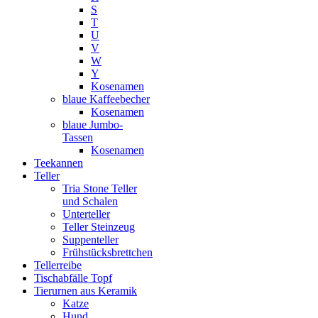
S
T
U
V
W
Y
Kosenamen
blaue Kaffeebecher
Kosenamen
blaue Jumbo-
Tassen
Kosenamen
Teekannen
Teller
Tria Stone Teller
und Schalen
Unterteller
Teller Steinzeug
Suppenteller
Frühstücksbrettchen
Tellerreibe
Tischabfälle Topf
Tierurnen aus Keramik
Katze
Hund