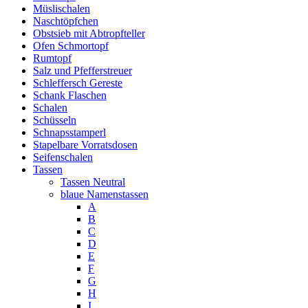
Müslischalen
Naschtöpfchen
Obstsieb mit Abtropfteller
Ofen Schmortopf
Rumtopf
Salz und Pfefferstreuer
Schleffersch Gereste
Schank Flaschen
Schalen
Schüsseln
Schnapsstamperl
Stapelbare Vorratsdosen
Seifenschalen
Tassen
Tassen Neutral
blaue Namenstassen
A
B
C
D
E
F
G
H
I