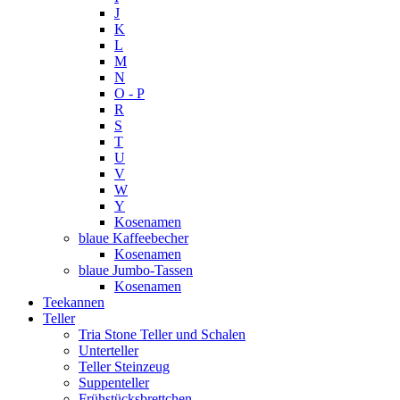
J
K
L
M
N
O - P
R
S
T
U
V
W
Y
Kosenamen
blaue Kaffeebecher
Kosenamen
blaue Jumbo-Tassen
Kosenamen
Teekannen
Teller
Tria Stone Teller und Schalen
Unterteller
Teller Steinzeug
Suppenteller
Frühstücksbrettchen