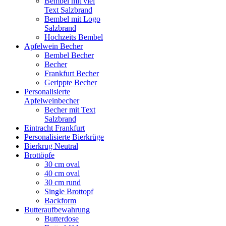
Bembel mit viel
Text Salzbrand
Bembel mit Logo
Salzbrand
Hochzeits Bembel
Apfelwein Becher
Bembel Becher
Becher
Frankfurt Becher
Gerippte Becher
Personalisierte
Apfelweinbecher
Becher mit Text
Salzbrand
Eintracht Frankfurt
Personalisierte Bierkrüge
Bierkrug Neutral
Brottöpfe
30 cm oval
40 cm oval
30 cm rund
Single Brottopf
Backform
Butteraufbewahrung
Butterdose