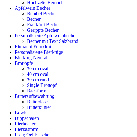
Hochzeits Bembel
Apfelwein Becher
Bembel Becher
Becher
Frankfurt Becher
Gerippte Becher
Personalisierte Apfelweinbecher
Becher mit Text Salzbrand
Eintracht Frankfurt
Personalisierte Bierkrüge
Bierkrug Neutral
Brottöpfe
30 cm oval
40 cm oval
30 cm rund
Single Brottopf
Backform
Butteraufbewahrung
Butterdose
Butterkühler
Bowls
Dippschalen
Eierbecher
Eierkäsform
Essig Oel Flaschen