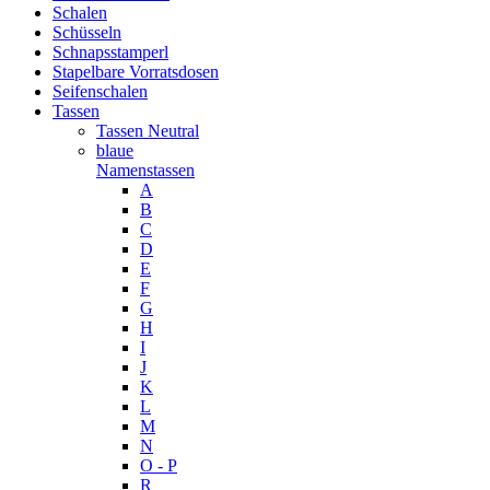
Schalen
Schüsseln
Schnapsstamperl
Stapelbare Vorratsdosen
Seifenschalen
Tassen
Tassen Neutral
blaue
Namenstassen
A
B
C
D
E
F
G
H
I
J
K
L
M
N
O - P
R