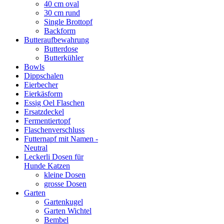
40 cm oval
30 cm rund
Single Brottopf
Backform
Butteraufbewahrung
Butterdose
Butterkühler
Bowls
Dippschalen
Eierbecher
Eierkäsform
Essig Oel Flaschen
Ersatzdeckel
Fermentiertopf
Flaschenverschluss
Futternapf mit Namen -
Neutral
Leckerli Dosen für
Hunde Katzen
kleine Dosen
grosse Dosen
Garten
Gartenkugel
Garten Wichtel
Bembel