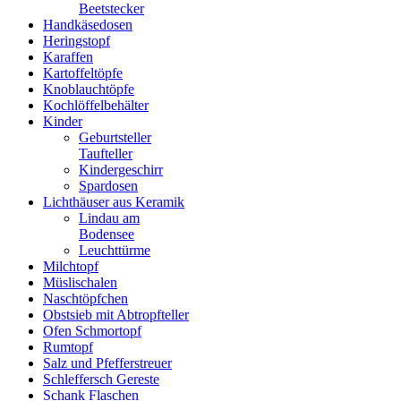
Beetstecker
Handkäsedosen
Heringstopf
Karaffen
Kartoffeltöpfe
Knoblauchtöpfe
Kochlöffelbehälter
Kinder
Geburtsteller
Taufteller
Kindergeschirr
Spardosen
Lichthäuser aus Keramik
Lindau am
Bodensee
Leuchttürme
Milchtopf
Müslischalen
Naschtöpfchen
Obstsieb mit Abtropfteller
Ofen Schmortopf
Rumtopf
Salz und Pfefferstreuer
Schleffersch Gereste
Schank Flaschen