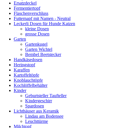
Ersatzdeckel
Fermentiertopf
Flaschenverschluss
Futternapf mit Namen - Neutral
Leckerli Dosen für Hunde Katzen
kleine Dosen
grosse Dosen
Garten
Gartenkugel
Garten Wichtel
Bembel Beetstecker
Handkäsedosen
Heringstopf
Karaffen
Kartoffeltöpfe
Knoblauchtöpfe
Kochlöffelbehälter
Kinder
Geburtsteller Taufteller
Kindergeschirr
Spardosen
Lichthäuser aus Keramik
Lindau am Bodensee
Leuchttürme
Milchtopf