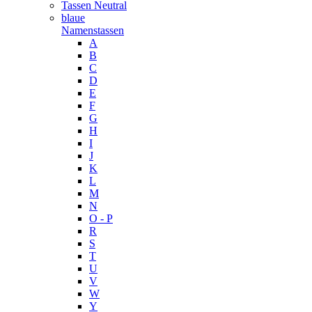
Tassen Neutral
blaue
Namenstassen
A
B
C
D
E
F
G
H
I
J
K
L
M
N
O - P
R
S
T
U
V
W
Y