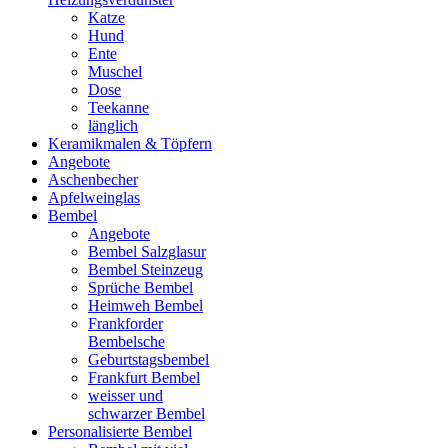
Katze
Hund
Ente
Muschel
Dose
Teekanne
länglich
Keramikmalen & Töpfern
Angebote
Aschenbecher
Apfelweinglas
Bembel
Angebote
Bembel Salzglasur
Bembel Steinzeug
Sprüche Bembel
Heimweh Bembel
Frankforder
Bembelsche
Geburtstagsbembel
Frankfurt Bembel
weisser und
schwarzer Bembel
Personalisierte Bembel