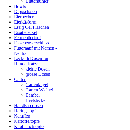
Butterkühler
Bowls
Dippschalen
Eierbecher
Eierkäsform
Essig Oel Flaschen
Ersatzdeckel
Fermentiertopf
Flaschenverschluss
Futternapf mit Namen -
Neutral
Leckerli Dosen für
Hunde Katzen
kleine Dosen
grosse Dosen
Garten
Gartenkugel
Garten Wichtel
Bembel
Beetstecker
Handkäsedosen
Heringstopf
Karaffen
Kartoffeltöpfe
Knoblauchtöpfe