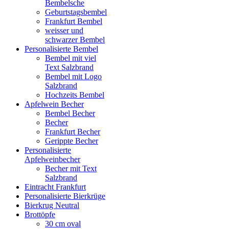
Bembelsche
Geburtstagsbembel
Frankfurt Bembel
weisser und
schwarzer Bembel
Personalisierte Bembel
Bembel mit viel
Text Salzbrand
Bembel mit Logo
Salzbrand
Hochzeits Bembel
Apfelwein Becher
Bembel Becher
Becher
Frankfurt Becher
Gerippte Becher
Personalisierte
Apfelweinbecher
Becher mit Text
Salzbrand
Eintracht Frankfurt
Personalisierte Bierkrüge
Bierkrug Neutral
Brottöpfe
30 cm oval