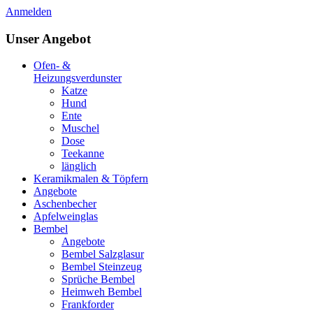
Anmelden
Unser Angebot
Ofen- &
Heizungsverdunster
Katze
Hund
Ente
Muschel
Dose
Teekanne
länglich
Keramikmalen & Töpfern
Angebote
Aschenbecher
Apfelweinglas
Bembel
Angebote
Bembel Salzglasur
Bembel Steinzeug
Sprüche Bembel
Heimweh Bembel
Frankforder