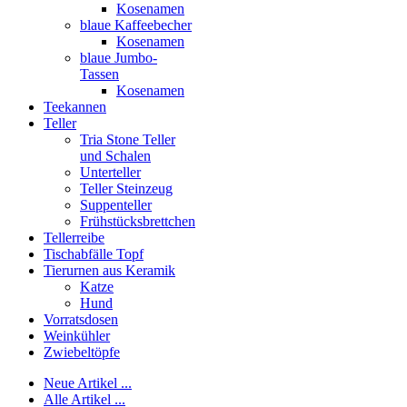
Kosenamen
blaue Kaffeebecher
Kosenamen
blaue Jumbo-
Tassen
Kosenamen
Teekannen
Teller
Tria Stone Teller
und Schalen
Unterteller
Teller Steinzeug
Suppenteller
Frühstücksbrettchen
Tellerreibe
Tischabfälle Topf
Tierurnen aus Keramik
Katze
Hund
Vorratsdosen
Weinkühler
Zwiebeltöpfe
Neue Artikel ...
Alle Artikel ...