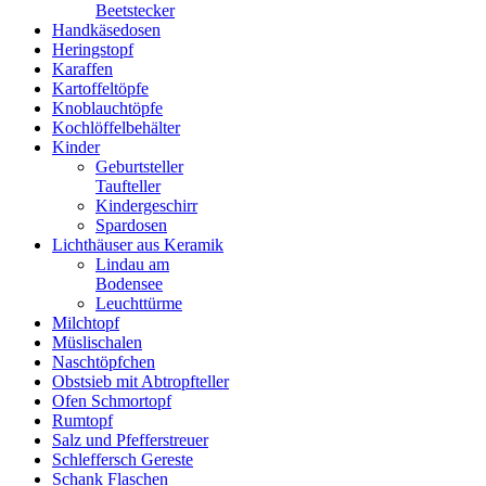
Beetstecker
Handkäsedosen
Heringstopf
Karaffen
Kartoffeltöpfe
Knoblauchtöpfe
Kochlöffelbehälter
Kinder
Geburtsteller
Taufteller
Kindergeschirr
Spardosen
Lichthäuser aus Keramik
Lindau am
Bodensee
Leuchttürme
Milchtopf
Müslischalen
Naschtöpfchen
Obstsieb mit Abtropfteller
Ofen Schmortopf
Rumtopf
Salz und Pfefferstreuer
Schleffersch Gereste
Schank Flaschen