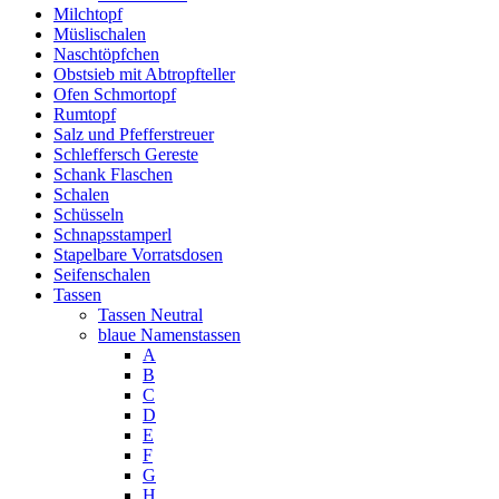
Milchtopf
Müslischalen
Naschtöpfchen
Obstsieb mit Abtropfteller
Ofen Schmortopf
Rumtopf
Salz und Pfefferstreuer
Schleffersch Gereste
Schank Flaschen
Schalen
Schüsseln
Schnapsstamperl
Stapelbare Vorratsdosen
Seifenschalen
Tassen
Tassen Neutral
blaue Namenstassen
A
B
C
D
E
F
G
H