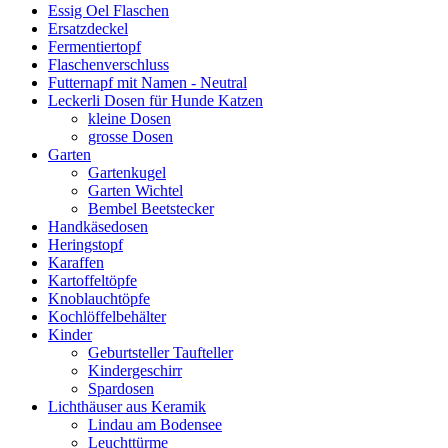
Essig Oel Flaschen
Ersatzdeckel
Fermentiertopf
Flaschenverschluss
Futternapf mit Namen - Neutral
Leckerli Dosen für Hunde Katzen
kleine Dosen
grosse Dosen
Garten
Gartenkugel
Garten Wichtel
Bembel Beetstecker
Handkäsedosen
Heringstopf
Karaffen
Kartoffeltöpfe
Knoblauchtöpfe
Kochlöffelbehälter
Kinder
Geburtsteller Taufteller
Kindergeschirr
Spardosen
Lichthäuser aus Keramik
Lindau am Bodensee
Leuchttürme