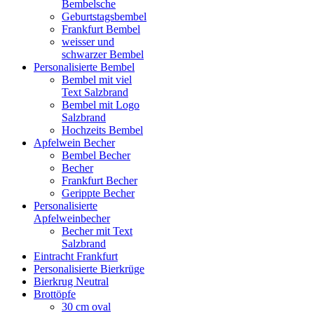
Bembelsche
Geburtstagsbembel
Frankfurt Bembel
weisser und
schwarzer Bembel
Personalisierte Bembel
Bembel mit viel
Text Salzbrand
Bembel mit Logo
Salzbrand
Hochzeits Bembel
Apfelwein Becher
Bembel Becher
Becher
Frankfurt Becher
Gerippte Becher
Personalisierte
Apfelweinbecher
Becher mit Text
Salzbrand
Eintracht Frankfurt
Personalisierte Bierkrüge
Bierkrug Neutral
Brottöpfe
30 cm oval