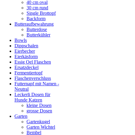
40 cm oval
30 cm rund
Single Brottopf
Backform
Butteraufbewahrung
Butterdose
Butterkühler
Bowls
Dippschalen
Eierbecher
Eierkäsform
Essig Oel Flaschen
Ersatzdeckel
Fermentiertopf
Flaschenverschluss
Futternapf mit Namen -
Neutral
Leckerli Dosen für
Hunde Katzen
kleine Dosen
grosse Dosen
Garten
Gartenkugel
Garten Wichtel
Bembel