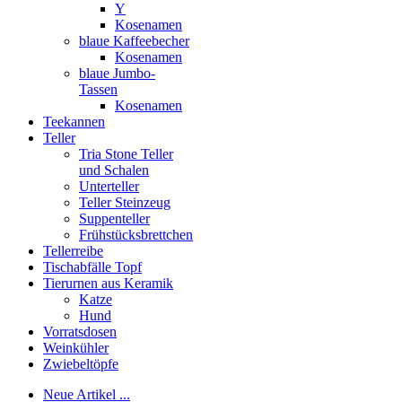
Y
Kosenamen
blaue Kaffeebecher
Kosenamen
blaue Jumbo-
Tassen
Kosenamen
Teekannen
Teller
Tria Stone Teller
und Schalen
Unterteller
Teller Steinzeug
Suppenteller
Frühstücksbrettchen
Tellerreibe
Tischabfälle Topf
Tierurnen aus Keramik
Katze
Hund
Vorratsdosen
Weinkühler
Zwiebeltöpfe
Neue Artikel ...