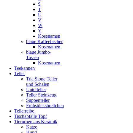
S
T
U
V
W
Y
Kosenamen
blaue Kaffeebecher
Kosenamen
blaue Jumbo-
Tassen
Kosenamen
Teekannen
Teller
Tria Stone Teller
und Schalen
Unterteller
Teller Steinzeug
Suppenteller
Frühstücksbrettchen
Tellerreibe
Tischabfälle Topf
Tierurnen aus Keramik
Katze
Hund