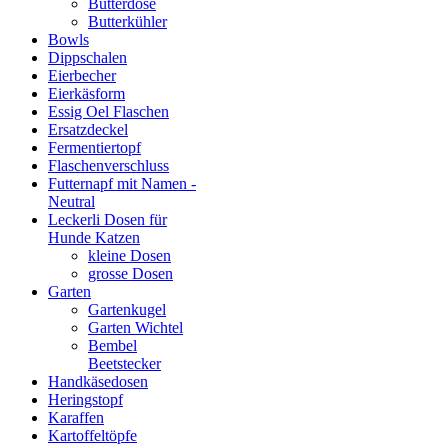
Butterdose
Butterkühler
Bowls
Dippschalen
Eierbecher
Eierkäsform
Essig Oel Flaschen
Ersatzdeckel
Fermentiertopf
Flaschenverschluss
Futternapf mit Namen -
Neutral
Leckerli Dosen für
Hunde Katzen
kleine Dosen
grosse Dosen
Garten
Gartenkugel
Garten Wichtel
Bembel
Beetstecker
Handkäsedosen
Heringstopf
Karaffen
Kartoffeltöpfe