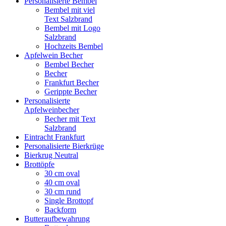
Personalisierte Bembel
Bembel mit viel
Text Salzbrand
Bembel mit Logo
Salzbrand
Hochzeits Bembel
Apfelwein Becher
Bembel Becher
Becher
Frankfurt Becher
Gerippte Becher
Personalisierte
Apfelweinbecher
Becher mit Text
Salzbrand
Eintracht Frankfurt
Personalisierte Bierkrüge
Bierkrug Neutral
Brottöpfe
30 cm oval
40 cm oval
30 cm rund
Single Brottopf
Backform
Butteraufbewahrung