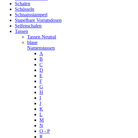
Schalen
Schüsseln
Schnapsstamperl
Stapelbare Vorratsdosen
Seifenschalen
Tassen
Tassen Neutral
blaue
Namenstassen
A
B
C
D
E
F
G
H
I
J
K
L
M
N
O - P
R