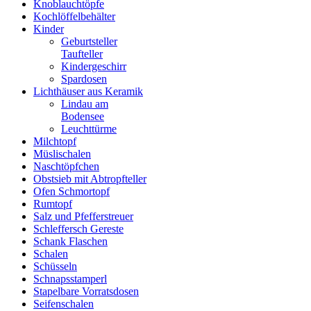
Knoblauchtöpfe
Kochlöffelbehälter
Kinder
Geburtsteller
Taufteller
Kindergeschirr
Spardosen
Lichthäuser aus Keramik
Lindau am
Bodensee
Leuchttürme
Milchtopf
Müslischalen
Naschtöpfchen
Obstsieb mit Abtropfteller
Ofen Schmortopf
Rumtopf
Salz und Pfefferstreuer
Schleffersch Gereste
Schank Flaschen
Schalen
Schüsseln
Schnapsstamperl
Stapelbare Vorratsdosen
Seifenschalen