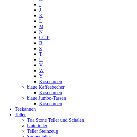
I
J
K
L
M
N
O - P
R
S
T
U
V
W
Y
Kosenamen
blaue Kaffeebecher
Kosenamen
blaue Jumbo-Tassen
Kosenamen
Teekannen
Teller
Tria Stone Teller und Schalen
Unterteller
Teller Steinzeug
Suppenteller