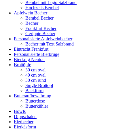
Bembel mit Logo Salzbrand
Hochzeits Bembel
Apfelwein Becher
Bembel Becher
Becher
Frankfurt Becher
Gerippte Becher
Personalisierte Apfelweinbecher
Becher mit Text Salzbrand
Eintracht Frankfurt
Personalisierte Bierkrüge
Bierkrug Neutral
Brottöpfe
30 cm oval
40 cm oval
30 cm rund
Single Brottopf
Backform
Butteraufbewahrung
Butterdose
Butterkühler
Bowls
Dippschalen
Eierbecher
Eierkäsform