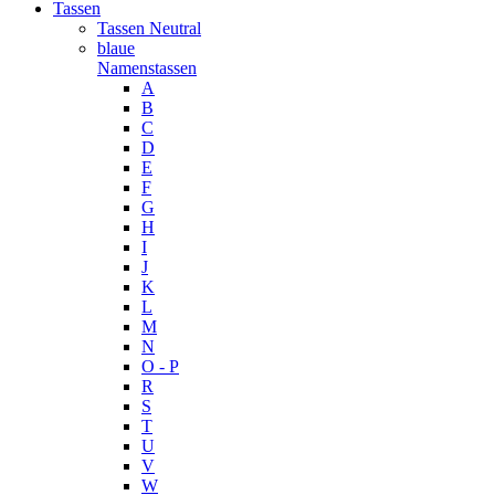
Tassen
Tassen Neutral
blaue
Namenstassen
A
B
C
D
E
F
G
H
I
J
K
L
M
N
O - P
R
S
T
U
V
W