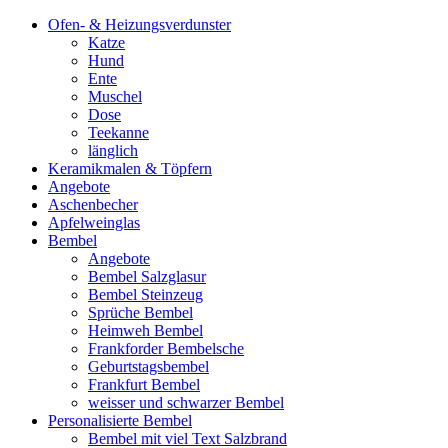
Ofen- & Heizungsverdunster
Katze
Hund
Ente
Muschel
Dose
Teekanne
länglich
Keramikmalen & Töpfern
Angebote
Aschenbecher
Apfelweinglas
Bembel
Angebote
Bembel Salzglasur
Bembel Steinzeug
Sprüche Bembel
Heimweh Bembel
Frankforder Bembelsche
Geburtstagsbembel
Frankfurt Bembel
weisser und schwarzer Bembel
Personalisierte Bembel
Bembel mit viel Text Salzbrand