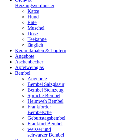
Heizungsverdunster
Katze
Hund
Ente
Muschel
Dose
Teekanne
länglich
Keramikmalen & Töpfern
Angebote
Aschenbecher
Apfelweinglas
Bembel
Angebote
Bembel Salzglasur
Bembel Steinzeug
Sprüche Bembel
Heimweh Bembel
Frankforder
Bembelsche
Geburtstagsbembel
Frankfurt Bembel
weisser und
schwarzer Bembel