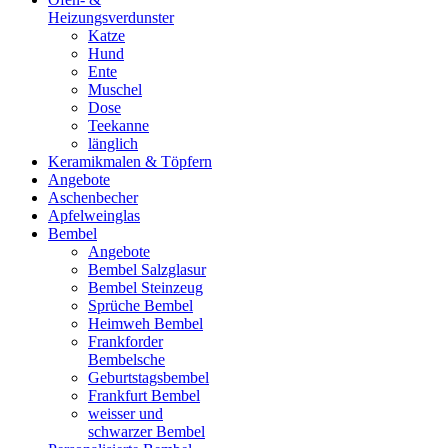
Heizungsverdunster
Katze
Hund
Ente
Muschel
Dose
Teekanne
länglich
Keramikmalen & Töpfern
Angebote
Aschenbecher
Apfelweinglas
Bembel
Angebote
Bembel Salzglasur
Bembel Steinzeug
Sprüche Bembel
Heimweh Bembel
Frankforder
Bembelsche
Geburtstagsbembel
Frankfurt Bembel
weisser und
schwarzer Bembel