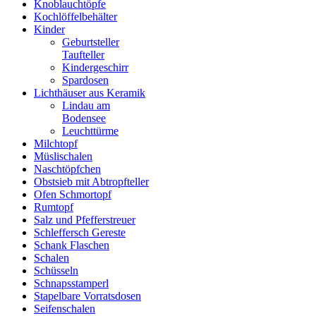
Knoblauchtöpfe
Kochlöffelbehälter
Kinder
Geburtsteller
Taufteller
Kindergeschirr
Spardosen
Lichthäuser aus Keramik
Lindau am
Bodensee
Leuchttürme
Milchtopf
Müslischalen
Naschtöpfchen
Obstsieb mit Abtropfteller
Ofen Schmortopf
Rumtopf
Salz und Pfefferstreuer
Schleffersch Gereste
Schank Flaschen
Schalen
Schüsseln
Schnapsstamperl
Stapelbare Vorratsdosen
Seifenschalen