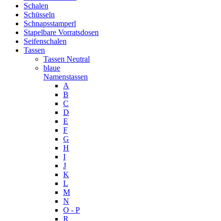
Schalen
Schüsseln
Schnapsstamperl
Stapelbare Vorratsdosen
Seifenschalen
Tassen
Tassen Neutral
blaue
Namenstassen
A
B
C
D
E
F
G
H
I
J
K
L
M
N
O - P
R