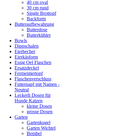
40 cm oval
30 cm rund
Single Brottopf
Backform
Butteraufbewahrung
Butterdose
Butterkühler
Bowls
Dippschalen
Eierbecher
Eierkäsform
Essig Oel Flaschen
Ersatzdeckel
Fermentiertopf
Flaschenverschluss
Futternapf mit Namen -
Neutral
Leckerli Dosen für
Hunde Katzen
kleine Dosen
grosse Dosen
Garten
Gartenkugel
Garten Wichtel
Bembel