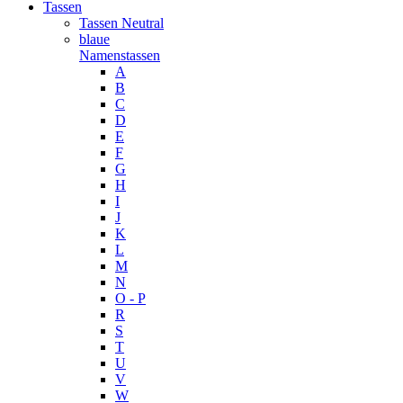
Tassen
Tassen Neutral
blaue
Namenstassen
A
B
C
D
E
F
G
H
I
J
K
L
M
N
O - P
R
S
T
U
V
W