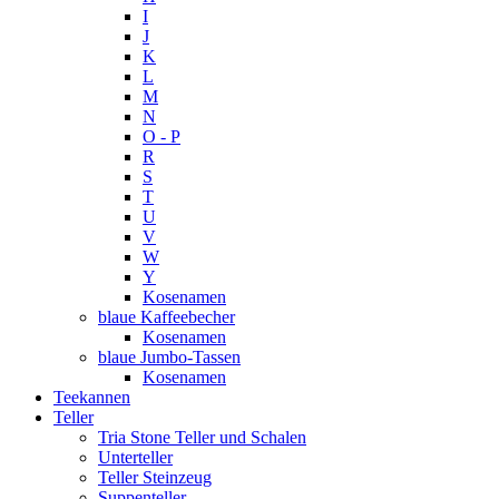
I
J
K
L
M
N
O - P
R
S
T
U
V
W
Y
Kosenamen
blaue Kaffeebecher
Kosenamen
blaue Jumbo-Tassen
Kosenamen
Teekannen
Teller
Tria Stone Teller und Schalen
Unterteller
Teller Steinzeug
Suppenteller