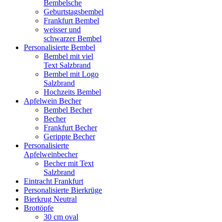
Bembelsche
Geburtstagsbembel
Frankfurt Bembel
weisser und
schwarzer Bembel
Personalisierte Bembel
Bembel mit viel
Text Salzbrand
Bembel mit Logo
Salzbrand
Hochzeits Bembel
Apfelwein Becher
Bembel Becher
Becher
Frankfurt Becher
Gerippte Becher
Personalisierte
Apfelweinbecher
Becher mit Text
Salzbrand
Eintracht Frankfurt
Personalisierte Bierkrüge
Bierkrug Neutral
Brottöpfe
30 cm oval