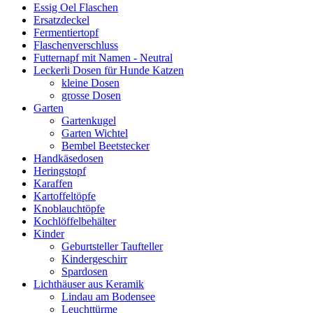
Essig Oel Flaschen
Ersatzdeckel
Fermentiertopf
Flaschenverschluss
Futternapf mit Namen - Neutral
Leckerli Dosen für Hunde Katzen
kleine Dosen
grosse Dosen
Garten
Gartenkugel
Garten Wichtel
Bembel Beetstecker
Handkäsedosen
Heringstopf
Karaffen
Kartoffeltöpfe
Knoblauchtöpfe
Kochlöffelbehälter
Kinder
Geburtsteller Taufteller
Kindergeschirr
Spardosen
Lichthäuser aus Keramik
Lindau am Bodensee
Leuchttürme