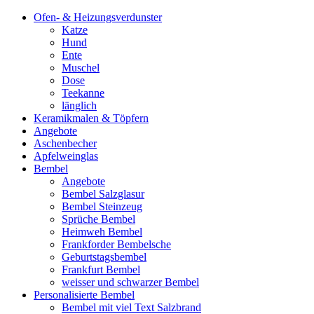
Ofen- & Heizungsverdunster
Katze
Hund
Ente
Muschel
Dose
Teekanne
länglich
Keramikmalen & Töpfern
Angebote
Aschenbecher
Apfelweinglas
Bembel
Angebote
Bembel Salzglasur
Bembel Steinzeug
Sprüche Bembel
Heimweh Bembel
Frankforder Bembelsche
Geburtstagsbembel
Frankfurt Bembel
weisser und schwarzer Bembel
Personalisierte Bembel
Bembel mit viel Text Salzbrand