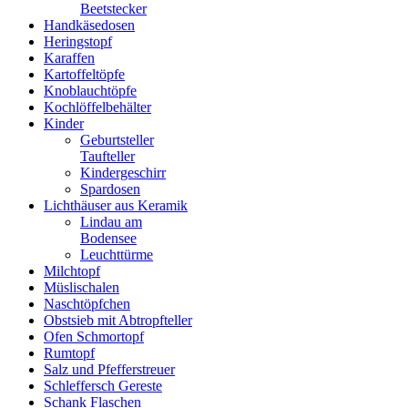
Beetstecker
Handkäsedosen
Heringstopf
Karaffen
Kartoffeltöpfe
Knoblauchtöpfe
Kochlöffelbehälter
Kinder
Geburtsteller
Taufteller
Kindergeschirr
Spardosen
Lichthäuser aus Keramik
Lindau am
Bodensee
Leuchttürme
Milchtopf
Müslischalen
Naschtöpfchen
Obstsieb mit Abtropfteller
Ofen Schmortopf
Rumtopf
Salz und Pfefferstreuer
Schleffersch Gereste
Schank Flaschen