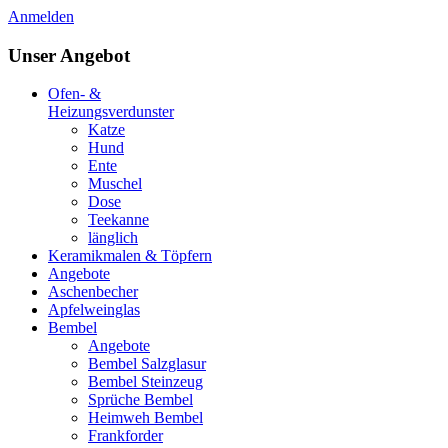
Anmelden
Unser Angebot
Ofen- &
Heizungsverdunster
Katze
Hund
Ente
Muschel
Dose
Teekanne
länglich
Keramikmalen & Töpfern
Angebote
Aschenbecher
Apfelweinglas
Bembel
Angebote
Bembel Salzglasur
Bembel Steinzeug
Sprüche Bembel
Heimweh Bembel
Frankforder