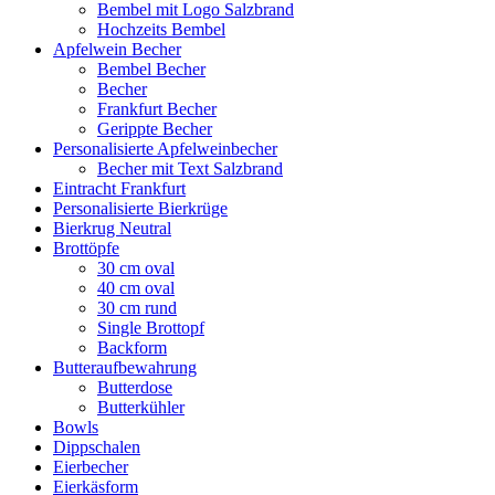
Bembel mit Logo Salzbrand
Hochzeits Bembel
Apfelwein Becher
Bembel Becher
Becher
Frankfurt Becher
Gerippte Becher
Personalisierte Apfelweinbecher
Becher mit Text Salzbrand
Eintracht Frankfurt
Personalisierte Bierkrüge
Bierkrug Neutral
Brottöpfe
30 cm oval
40 cm oval
30 cm rund
Single Brottopf
Backform
Butteraufbewahrung
Butterdose
Butterkühler
Bowls
Dippschalen
Eierbecher
Eierkäsform