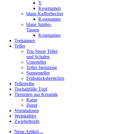
Y
Kosenamen
blaue Kaffeebecher
Kosenamen
blaue Jumbo-
Tassen
Kosenamen
Teekannen
Teller
Tria Stone Teller
und Schalen
Unterteller
Teller Steinzeug
Suppenteller
Frühstücksbrettchen
Tellerreibe
Tischabfälle Topf
Tierurnen aus Keramik
Katze
Hund
Vorratsdosen
Weinkühler
Zwiebeltöpfe
Neue Artikel ...