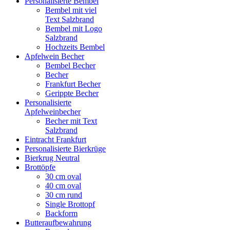
Personalisierte Bembel
Bembel mit viel
Text Salzbrand
Bembel mit Logo
Salzbrand
Hochzeits Bembel
Apfelwein Becher
Bembel Becher
Becher
Frankfurt Becher
Gerippte Becher
Personalisierte
Apfelweinbecher
Becher mit Text
Salzbrand
Eintracht Frankfurt
Personalisierte Bierkrüge
Bierkrug Neutral
Brottöpfe
30 cm oval
40 cm oval
30 cm rund
Single Brottopf
Backform
Butteraufbewahrung