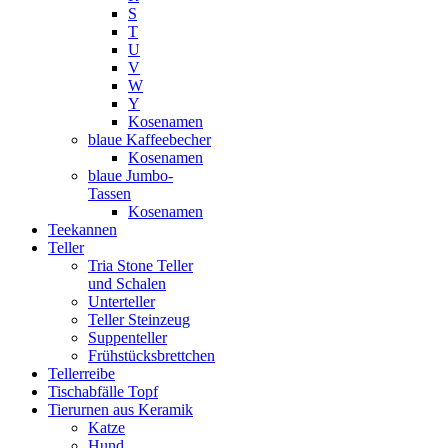
S
T
U
V
W
Y
Kosenamen
blaue Kaffeebecher
Kosenamen
blaue Jumbo-
Tassen
Kosenamen
Teekannen
Teller
Tria Stone Teller
und Schalen
Unterteller
Teller Steinzeug
Suppenteller
Frühstücksbrettchen
Tellerreibe
Tischabfälle Topf
Tierurnen aus Keramik
Katze
Hund