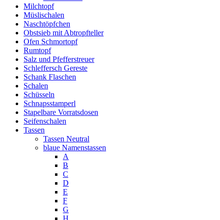
Milchtopf
Müslischalen
Naschtöpfchen
Obstsieb mit Abtropfteller
Ofen Schmortopf
Rumtopf
Salz und Pfefferstreuer
Schleffersch Gereste
Schank Flaschen
Schalen
Schüsseln
Schnapsstamperl
Stapelbare Vorratsdosen
Seifenschalen
Tassen
Tassen Neutral
blaue Namenstassen
A
B
C
D
E
F
G
H