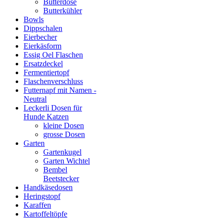
Butterdose
Butterkühler
Bowls
Dippschalen
Eierbecher
Eierkäsform
Essig Oel Flaschen
Ersatzdeckel
Fermentiertopf
Flaschenverschluss
Futternapf mit Namen -
Neutral
Leckerli Dosen für
Hunde Katzen
kleine Dosen
grosse Dosen
Garten
Gartenkugel
Garten Wichtel
Bembel
Beetstecker
Handkäsedosen
Heringstopf
Karaffen
Kartoffeltöpfe