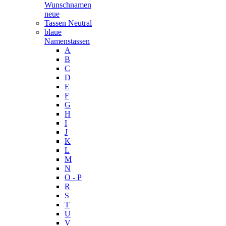
Wunschnamen
neue
Tassen Neutral
blaue
Namenstassen
A
B
C
D
E
F
G
H
I
J
K
L
M
N
O - P
R
S
T
U
V