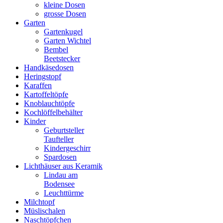
kleine Dosen
grosse Dosen
Garten
Gartenkugel
Garten Wichtel
Bembel
Beetstecker
Handkäsedosen
Heringstopf
Karaffen
Kartoffeltöpfe
Knoblauchtöpfe
Kochlöffelbehälter
Kinder
Geburtsteller
Taufteller
Kindergeschirr
Spardosen
Lichthäuser aus Keramik
Lindau am
Bodensee
Leuchttürme
Milchtopf
Müslischalen
Naschtöpfchen