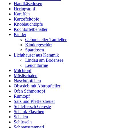
Handkäsedosen
Heringstopf
Karaffen
Kartoffeltöpfe
Knoblauchtöpfe
Kochlöffelbehälter
Kinder
Geburtsteller Taufteller
Kindergeschirr
Spardosen
Lichthäuser aus Keramik
Lindau am Bodensee
Leuchttürme
Milchtopf
Müslischalen
Naschtöpfchen
Obstsieb mit Abtropfteller
Ofen Schmortopf
Rumtopf
Salz und Pfefferstreuer
Schleffersch Gereste
Schank Flaschen
Schalen
Schüsseln
Schnapsstamperl