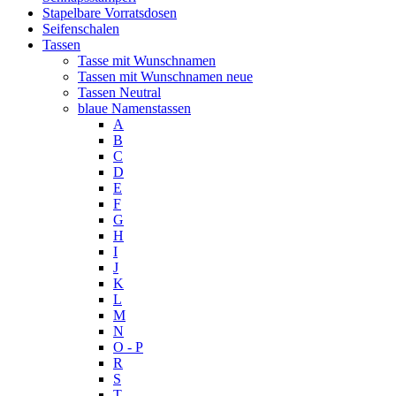
Stapelbare Vorratsdosen
Seifenschalen
Tassen
Tasse mit Wunschnamen
Tassen mit Wunschnamen neue
Tassen Neutral
blaue Namenstassen
A
B
C
D
E
F
G
H
I
J
K
L
M
N
O - P
R
S
T