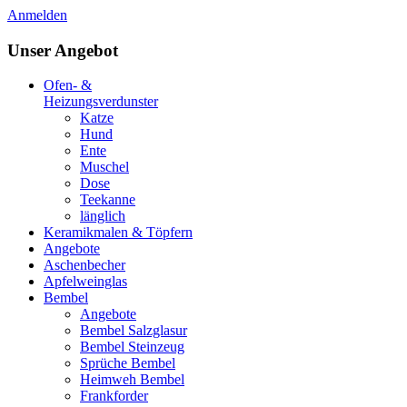
Anmelden
Unser Angebot
Ofen- &
Heizungsverdunster
Katze
Hund
Ente
Muschel
Dose
Teekanne
länglich
Keramikmalen & Töpfern
Angebote
Aschenbecher
Apfelweinglas
Bembel
Angebote
Bembel Salzglasur
Bembel Steinzeug
Sprüche Bembel
Heimweh Bembel
Frankforder