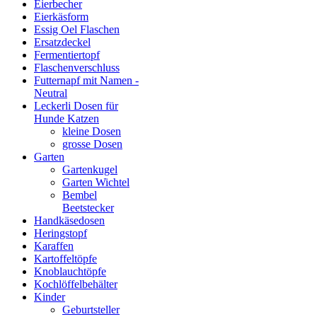
Eierbecher
Eierkäsform
Essig Oel Flaschen
Ersatzdeckel
Fermentiertopf
Flaschenverschluss
Futternapf mit Namen -
Neutral
Leckerli Dosen für
Hunde Katzen
kleine Dosen
grosse Dosen
Garten
Gartenkugel
Garten Wichtel
Bembel
Beetstecker
Handkäsedosen
Heringstopf
Karaffen
Kartoffeltöpfe
Knoblauchtöpfe
Kochlöffelbehälter
Kinder
Geburtsteller