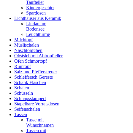
Taufteller
Kindergeschirr
Spardosen
Lichthäuser aus Keramik
Lindau am
Bodensee
Leuchttürme
Milchtopf
Müslischalen
Naschtöpfchen
Obstsieb mit Abtropfteller
Ofen Schmortopf
Rumtopf
Salz und Pfefferstreuer
Schleffersch Gereste
Schank Flaschen
Schalen
Schüsseln
Schnapsstamperl
Stapelbare Vorratsdosen
Seifenschalen
Tassen
Tasse mit
Wunschnamen
Tassen mit