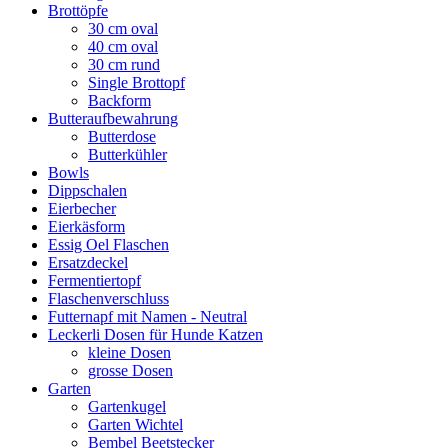
Brottöpfe
30 cm oval
40 cm oval
30 cm rund
Single Brottopf
Backform
Butteraufbewahrung
Butterdose
Butterkühler
Bowls
Dippschalen
Eierbecher
Eierkäsform
Essig Oel Flaschen
Ersatzdeckel
Fermentiertopf
Flaschenverschluss
Futternapf mit Namen - Neutral
Leckerli Dosen für Hunde Katzen
kleine Dosen
grosse Dosen
Garten
Gartenkugel
Garten Wichtel
Bembel Beetstecker