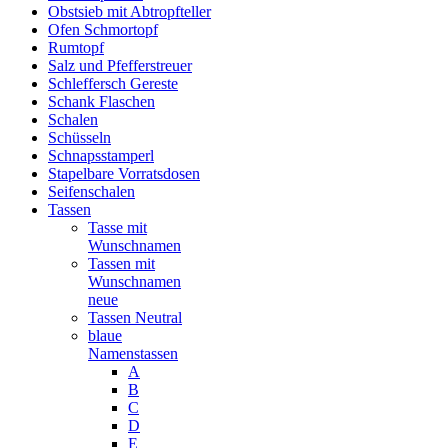
Obstsieb mit Abtropfteller
Ofen Schmortopf
Rumtopf
Salz und Pfefferstreuer
Schleffersch Gereste
Schank Flaschen
Schalen
Schüsseln
Schnapsstamperl
Stapelbare Vorratsdosen
Seifenschalen
Tassen
Tasse mit
Wunschnamen
Tassen mit
Wunschnamen
neue
Tassen Neutral
blaue
Namenstassen
A
B
C
D
E