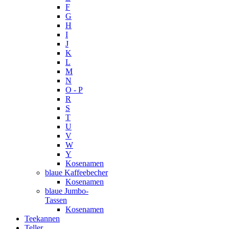
F
G
H
I
J
K
L
M
N
O - P
R
S
T
U
V
W
Y
Kosenamen
blaue Kaffeebecher
Kosenamen
blaue Jumbo-
Tassen
Kosenamen
Teekannen
Teller