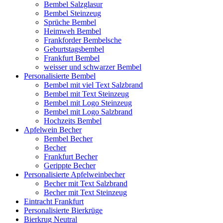
Bembel Salzglasur
Bembel Steinzeug
Sprüche Bembel
Heimweh Bembel
Frankforder Bembelsche
Geburtstagsbembel
Frankfurt Bembel
weisser und schwarzer Bembel
Personalisierte Bembel
Bembel mit viel Text Salzbrand
Bembel mit Text Steinzeug
Bembel mit Logo Steinzeug
Bembel mit Logo Salzbrand
Hochzeits Bembel
Apfelwein Becher
Bembel Becher
Becher
Frankfurt Becher
Gerippte Becher
Personalisierte Apfelweinbecher
Becher mit Text Salzbrand
Becher mit Text Steinzeug
Eintracht Frankfurt
Personalisierte Bierkrüge
Bierkrug Neutral