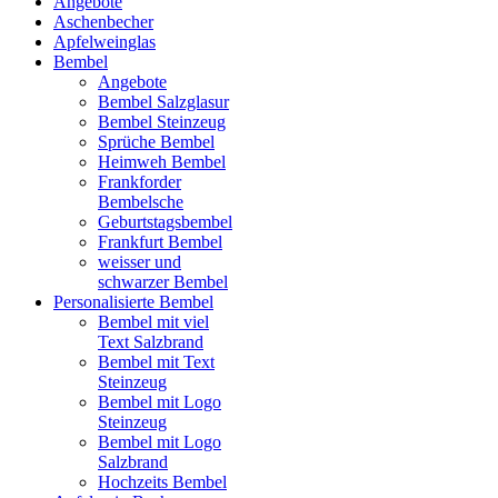
Angebote
Aschenbecher
Apfelweinglas
Bembel
Angebote
Bembel Salzglasur
Bembel Steinzeug
Sprüche Bembel
Heimweh Bembel
Frankforder
Bembelsche
Geburtstagsbembel
Frankfurt Bembel
weisser und
schwarzer Bembel
Personalisierte Bembel
Bembel mit viel
Text Salzbrand
Bembel mit Text
Steinzeug
Bembel mit Logo
Steinzeug
Bembel mit Logo
Salzbrand
Hochzeits Bembel