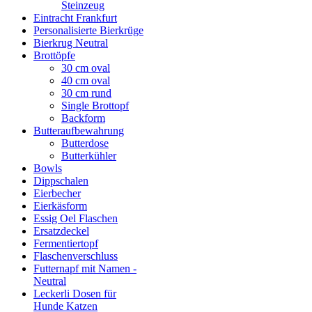
Steinzeug
Eintracht Frankfurt
Personalisierte Bierkrüge
Bierkrug Neutral
Brottöpfe
30 cm oval
40 cm oval
30 cm rund
Single Brottopf
Backform
Butteraufbewahrung
Butterdose
Butterkühler
Bowls
Dippschalen
Eierbecher
Eierkäsform
Essig Oel Flaschen
Ersatzdeckel
Fermentiertopf
Flaschenverschluss
Futternapf mit Namen -
Neutral
Leckerli Dosen für
Hunde Katzen