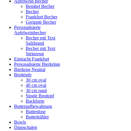
Apfelwein Becher
Bembel Becher
Becher
Frankfurt Becher
Gerippte Becher
Personalisierte
Apfelweinbecher
Becher mit Text
Salzbrand
Becher mit Text
Steinzeug
Eintracht Frankfurt
Personalisierte Bierkrüge
Bierkrug Neutral
Brottöpfe
30 cm oval
40 cm oval
30 cm rund
Single Brottopf
Backform
Butteraufbewahrung
Butterdose
Butterkühler
Bowls
Dippschalen