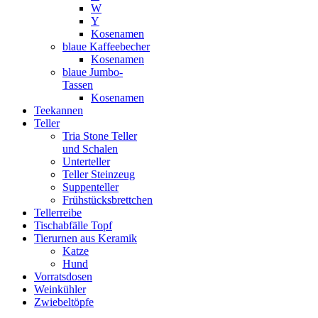
W
Y
Kosenamen
blaue Kaffeebecher
Kosenamen
blaue Jumbo-
Tassen
Kosenamen
Teekannen
Teller
Tria Stone Teller
und Schalen
Unterteller
Teller Steinzeug
Suppenteller
Frühstücksbrettchen
Tellerreibe
Tischabfälle Topf
Tierurnen aus Keramik
Katze
Hund
Vorratsdosen
Weinkühler
Zwiebeltöpfe