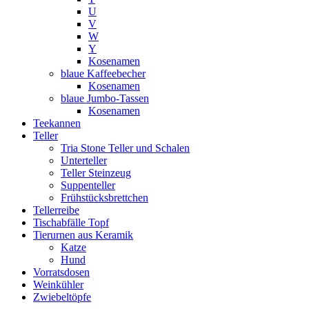
U
V
W
Y
Kosenamen
blaue Kaffeebecher
Kosenamen
blaue Jumbo-Tassen
Kosenamen
Teekannen
Teller
Tria Stone Teller und Schalen
Unterteller
Teller Steinzeug
Suppenteller
Frühstücksbrettchen
Tellerreibe
Tischabfälle Topf
Tierurnen aus Keramik
Katze
Hund
Vorratsdosen
Weinkühler
Zwiebeltöpfe