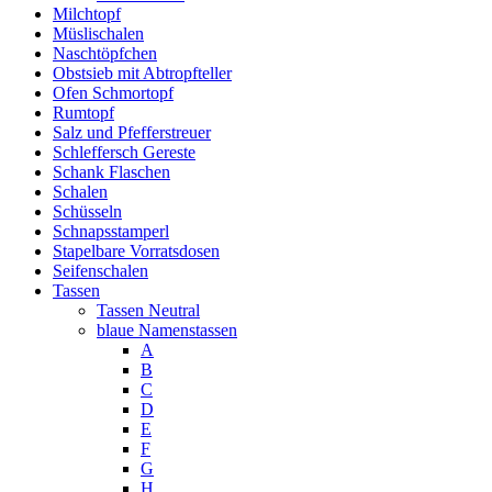
Milchtopf
Müslischalen
Naschtöpfchen
Obstsieb mit Abtropfteller
Ofen Schmortopf
Rumtopf
Salz und Pfefferstreuer
Schleffersch Gereste
Schank Flaschen
Schalen
Schüsseln
Schnapsstamperl
Stapelbare Vorratsdosen
Seifenschalen
Tassen
Tassen Neutral
blaue Namenstassen
A
B
C
D
E
F
G
H