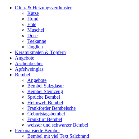
Ofen- & Heizungsverdunster
Katze
Hund
Ente
Muschel
Dose
Teekanne
länglich
Keramikmalen & Töpfern
Angebote
Aschenbecher
Apfelweinglas
Bembel
Angebote
Bembel Salzglasur
Bembel Steinzeug
Sprüche Bembel
Heimweh Bembel
Frankforder Bembelsche
Geburtstagsbembel
Frankfurt Bembel
weisser und schwarzer Bembel
Personalisierte Bembel
Bembel mit viel Text Salzbrand