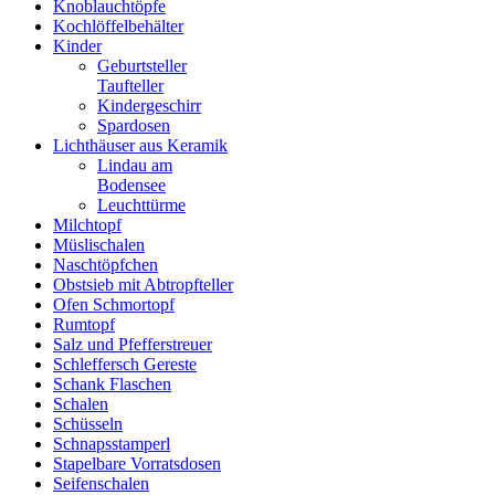
Knoblauchtöpfe
Kochlöffelbehälter
Kinder
Geburtsteller
Taufteller
Kindergeschirr
Spardosen
Lichthäuser aus Keramik
Lindau am
Bodensee
Leuchttürme
Milchtopf
Müslischalen
Naschtöpfchen
Obstsieb mit Abtropfteller
Ofen Schmortopf
Rumtopf
Salz und Pfefferstreuer
Schleffersch Gereste
Schank Flaschen
Schalen
Schüsseln
Schnapsstamperl
Stapelbare Vorratsdosen
Seifenschalen