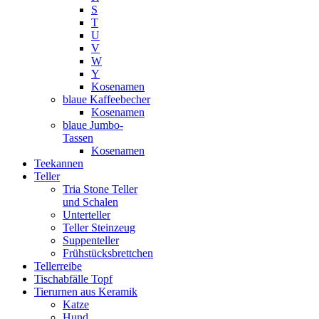
S
T
U
V
W
Y
Kosenamen
blaue Kaffeebecher
Kosenamen
blaue Jumbo-
Tassen
Kosenamen
Teekannen
Teller
Tria Stone Teller
und Schalen
Unterteller
Teller Steinzeug
Suppenteller
Frühstücksbrettchen
Tellerreibe
Tischabfälle Topf
Tierurnen aus Keramik
Katze
Hund