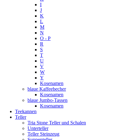
I
J
K
L
M
N
O - P
R
S
T
U
V
W
Y
Kosenamen
blaue Kaffeebecher
Kosenamen
blaue Jumbo-Tassen
Kosenamen
Teekannen
Teller
Tria Stone Teller und Schalen
Unterteller
Teller Steinzeug
Suppenteller