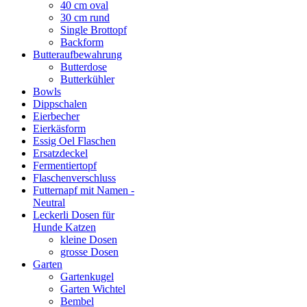
40 cm oval
30 cm rund
Single Brottopf
Backform
Butteraufbewahrung
Butterdose
Butterkühler
Bowls
Dippschalen
Eierbecher
Eierkäsform
Essig Oel Flaschen
Ersatzdeckel
Fermentiertopf
Flaschenverschluss
Futternapf mit Namen -
Neutral
Leckerli Dosen für
Hunde Katzen
kleine Dosen
grosse Dosen
Garten
Gartenkugel
Garten Wichtel
Bembel