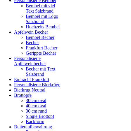
Personalisierte Bembel
Bembel mit viel
Text Salzbrand
Bembel mit Logo
Salzbrand
Hochzeits Bembel
Apfelwein Becher
Bembel Becher
Becher
Frankfurt Becher
Gerippte Becher
Personalisierte
Apfelweinbecher
Becher mit Text
Salzbrand
Eintracht Frankfurt
Personalisierte Bierkrüge
Bierkrug Neutral
Brottöpfe
30 cm oval
40 cm oval
30 cm rund
Single Brottopf
Backform
Butteraufbewahrung