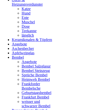
Heizungsverdunster
Katze
Hund
Ente
Muschel
Dose
Teekanne
länglich
Keramikmalen & Töpfern
Angebote
Aschenbecher
Apfelweinglas
Bembel
Angebote
Bembel Salzglasur
Bembel Steinzeug
Sprüche Bembel
Heimweh Bembel
Frankforder
Bembelsche
Geburtstagsbembel
Frankfurt Bembel
weisser und
schwarzer Bembel