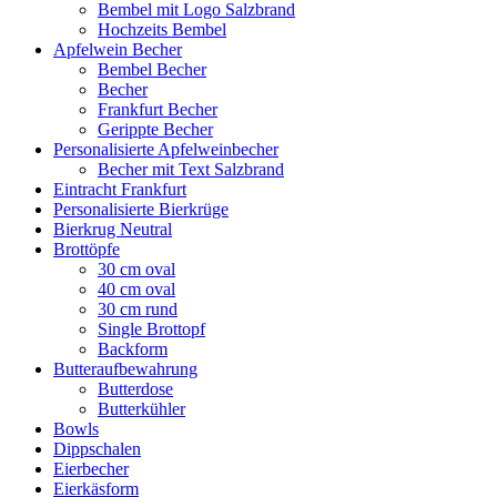
Bembel mit Logo Salzbrand
Hochzeits Bembel
Apfelwein Becher
Bembel Becher
Becher
Frankfurt Becher
Gerippte Becher
Personalisierte Apfelweinbecher
Becher mit Text Salzbrand
Eintracht Frankfurt
Personalisierte Bierkrüge
Bierkrug Neutral
Brottöpfe
30 cm oval
40 cm oval
30 cm rund
Single Brottopf
Backform
Butteraufbewahrung
Butterdose
Butterkühler
Bowls
Dippschalen
Eierbecher
Eierkäsform