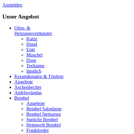
Anmelden
Unser Angebot
Ofen- &
Heizungsverdunster
Katze
Hund
Ente
Muschel
Dose
Teekanne
länglich
Keramikmalen & Töpfern
Angebote
Aschenbecher
Apfelweinglas
Bembel
Angebote
Bembel Salzglasur
Bembel Steinzeug
Sprüche Bembel
Heimweh Bembel
Frankforder