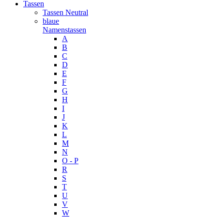
Tassen
Tassen Neutral
blaue
Namenstassen
A
B
C
D
E
F
G
H
I
J
K
L
M
N
O - P
R
S
T
U
V
W