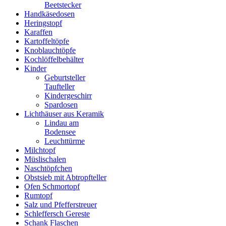
Beetstecker
Handkäsedosen
Heringstopf
Karaffen
Kartoffeltöpfe
Knoblauchtöpfe
Kochlöffelbehälter
Kinder
Geburtsteller
Taufteller
Kindergeschirr
Spardosen
Lichthäuser aus Keramik
Lindau am
Bodensee
Leuchttürme
Milchtopf
Müslischalen
Naschtöpfchen
Obstsieb mit Abtropfteller
Ofen Schmortopf
Rumtopf
Salz und Pfefferstreuer
Schleffersch Gereste
Schank Flaschen