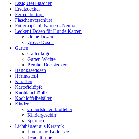
Essig Oel Flaschen
Ersatzdeckel
Fermentiertopf
Flaschenverschluss
Futternapf mit Namen - Neutral
Leckerli Dosen für Hunde Katzen
kleine Dosen
grosse Dosen
Garten
Gartenkugel
Garten Wichtel
Bembel Beetstecker
Handkäsedosen
Heringstopf
Karaffen
Kartoffeltöpfe
Knoblauchtöpfe
Kochlöffelbehälter
Kinder
Geburtsteller Taufteller
Kindergeschirr
Spardosen
Lichthäuser aus Keramik
Lindau am Bodensee
Leuchttürme