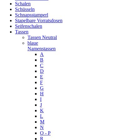
Schalen
Schüsseln
Schnapsstamperl
Stapelbare Vorratsdosen
Seifenschalen
Tassen
Tassen Neutral
blaue
Namenstassen
A
B
C
D
E
F
G
H
I
J
K
L
M
N
O - P
R