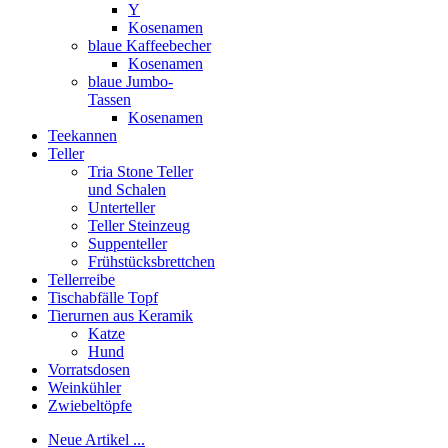
Y
Kosenamen
blaue Kaffeebecher
Kosenamen
blaue Jumbo-
Tassen
Kosenamen
Teekannen
Teller
Tria Stone Teller
und Schalen
Unterteller
Teller Steinzeug
Suppenteller
Frühstücksbrettchen
Tellerreibe
Tischabfälle Topf
Tierurnen aus Keramik
Katze
Hund
Vorratsdosen
Weinkühler
Zwiebeltöpfe
Neue Artikel ...