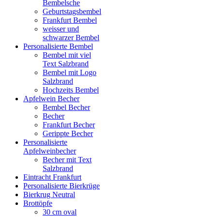
Bembelsche
Geburtstagsbembel
Frankfurt Bembel
weisser und
schwarzer Bembel
Personalisierte Bembel
Bembel mit viel
Text Salzbrand
Bembel mit Logo
Salzbrand
Hochzeits Bembel
Apfelwein Becher
Bembel Becher
Becher
Frankfurt Becher
Gerippte Becher
Personalisierte
Apfelweinbecher
Becher mit Text
Salzbrand
Eintracht Frankfurt
Personalisierte Bierkrüge
Bierkrug Neutral
Brottöpfe
30 cm oval