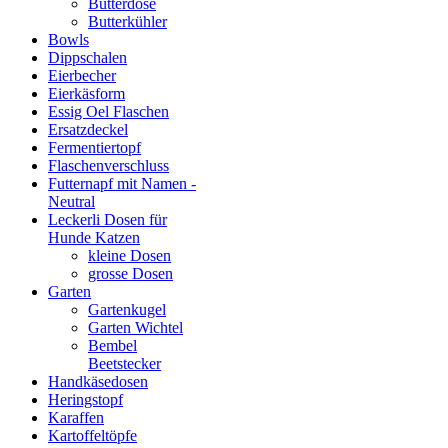
Butterdose
Butterkühler
Bowls
Dippschalen
Eierbecher
Eierkäsform
Essig Oel Flaschen
Ersatzdeckel
Fermentiertopf
Flaschenverschluss
Futternapf mit Namen -
Neutral
Leckerli Dosen für
Hunde Katzen
kleine Dosen
grosse Dosen
Garten
Gartenkugel
Garten Wichtel
Bembel
Beetstecker
Handkäsedosen
Heringstopf
Karaffen
Kartoffeltöpfe