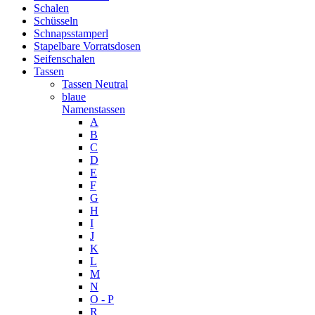
Schalen
Schüsseln
Schnapsstamperl
Stapelbare Vorratsdosen
Seifenschalen
Tassen
Tassen Neutral
blaue
Namenstassen
A
B
C
D
E
F
G
H
I
J
K
L
M
N
O - P
R