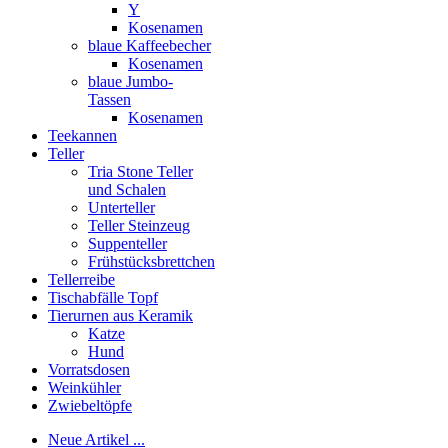
Y
Kosenamen
blaue Kaffeebecher
Kosenamen
blaue Jumbo-
Tassen
Kosenamen
Teekannen
Teller
Tria Stone Teller
und Schalen
Unterteller
Teller Steinzeug
Suppenteller
Frühstücksbrettchen
Tellerreibe
Tischabfälle Topf
Tierurnen aus Keramik
Katze
Hund
Vorratsdosen
Weinkühler
Zwiebeltöpfe
Neue Artikel ...