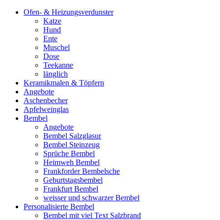
Ofen- & Heizungsverdunster
Katze
Hund
Ente
Muschel
Dose
Teekanne
länglich
Keramikmalen & Töpfern
Angebote
Aschenbecher
Apfelweinglas
Bembel
Angebote
Bembel Salzglasur
Bembel Steinzeug
Sprüche Bembel
Heimweh Bembel
Frankforder Bembelsche
Geburtstagsbembel
Frankfurt Bembel
weisser und schwarzer Bembel
Personalisierte Bembel
Bembel mit viel Text Salzbrand