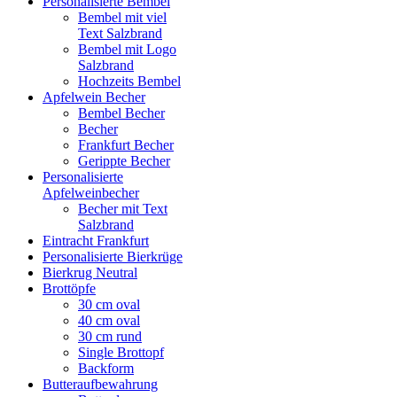
Personalisierte Bembel
Bembel mit viel
Text Salzbrand
Bembel mit Logo
Salzbrand
Hochzeits Bembel
Apfelwein Becher
Bembel Becher
Becher
Frankfurt Becher
Gerippte Becher
Personalisierte
Apfelweinbecher
Becher mit Text
Salzbrand
Eintracht Frankfurt
Personalisierte Bierkrüge
Bierkrug Neutral
Brottöpfe
30 cm oval
40 cm oval
30 cm rund
Single Brottopf
Backform
Butteraufbewahrung