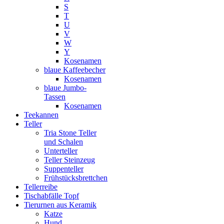
S
T
U
V
W
Y
Kosenamen
blaue Kaffeebecher
Kosenamen
blaue Jumbo-
Tassen
Kosenamen
Teekannen
Teller
Tria Stone Teller
und Schalen
Unterteller
Teller Steinzeug
Suppenteller
Frühstücksbrettchen
Tellerreibe
Tischabfälle Topf
Tierurnen aus Keramik
Katze
Hund