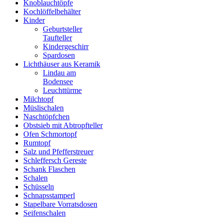
Knoblauchtöpfe
Kochlöffelbehälter
Kinder
Geburtsteller
Taufteller
Kindergeschirr
Spardosen
Lichthäuser aus Keramik
Lindau am
Bodensee
Leuchttürme
Milchtopf
Müslischalen
Naschtöpfchen
Obstsieb mit Abtropfteller
Ofen Schmortopf
Rumtopf
Salz und Pfefferstreuer
Schleffersch Gereste
Schank Flaschen
Schalen
Schüsseln
Schnapsstamperl
Stapelbare Vorratsdosen
Seifenschalen