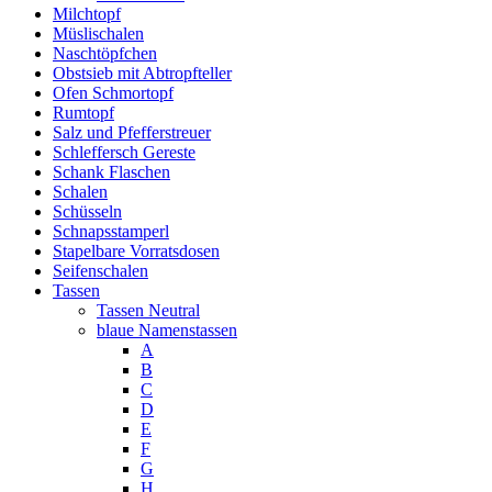
Milchtopf
Müslischalen
Naschtöpfchen
Obstsieb mit Abtropfteller
Ofen Schmortopf
Rumtopf
Salz und Pfefferstreuer
Schleffersch Gereste
Schank Flaschen
Schalen
Schüsseln
Schnapsstamperl
Stapelbare Vorratsdosen
Seifenschalen
Tassen
Tassen Neutral
blaue Namenstassen
A
B
C
D
E
F
G
H