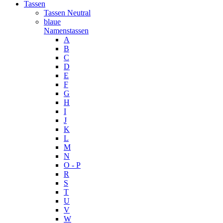
Tassen
Tassen Neutral
blaue
Namenstassen
A
B
C
D
E
F
G
H
I
J
K
L
M
N
O - P
R
S
T
U
V
W