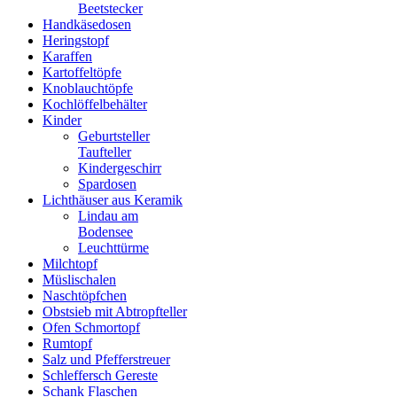
Beetstecker
Handkäsedosen
Heringstopf
Karaffen
Kartoffeltöpfe
Knoblauchtöpfe
Kochlöffelbehälter
Kinder
Geburtsteller
Taufteller
Kindergeschirr
Spardosen
Lichthäuser aus Keramik
Lindau am
Bodensee
Leuchttürme
Milchtopf
Müslischalen
Naschtöpfchen
Obstsieb mit Abtropfteller
Ofen Schmortopf
Rumtopf
Salz und Pfefferstreuer
Schleffersch Gereste
Schank Flaschen