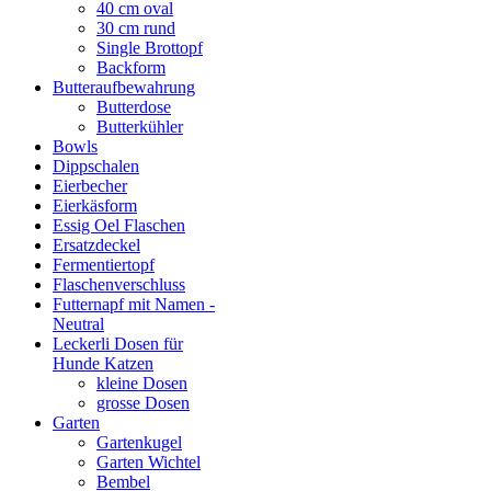
40 cm oval
30 cm rund
Single Brottopf
Backform
Butteraufbewahrung
Butterdose
Butterkühler
Bowls
Dippschalen
Eierbecher
Eierkäsform
Essig Oel Flaschen
Ersatzdeckel
Fermentiertopf
Flaschenverschluss
Futternapf mit Namen -
Neutral
Leckerli Dosen für
Hunde Katzen
kleine Dosen
grosse Dosen
Garten
Gartenkugel
Garten Wichtel
Bembel