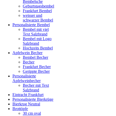
Bembelsche
Geburtstagsbembel
Frankfurt Bembel
weisser und
schwarzer Bembel
Personalisierte Bembel
Bembel mit viel
Text Salzbrand
Bembel mit Logo
Salzbrand
Hochzeits Bembel
Apfelwein Becher
Bembel Becher
Becher
Frankfurt Becher
Gerippte Becher
Personalisierte
Apfelweinbecher
Becher mit Text
Salzbrand
Eintracht Frankfurt
Personalisierte Bierkrüge
Bierkrug Neutral
Brottöpfe
30 cm oval