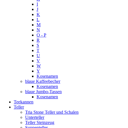
I
J
K
L
M
N
O - P
R
S
T
U
V
W
Y
Kosenamen
blaue Kaffeebecher
Kosenamen
blaue Jumbo-Tassen
Kosenamen
Teekannen
Teller
Tria Stone Teller und Schalen
Unterteller
Teller Steinzeug
Suppenteller