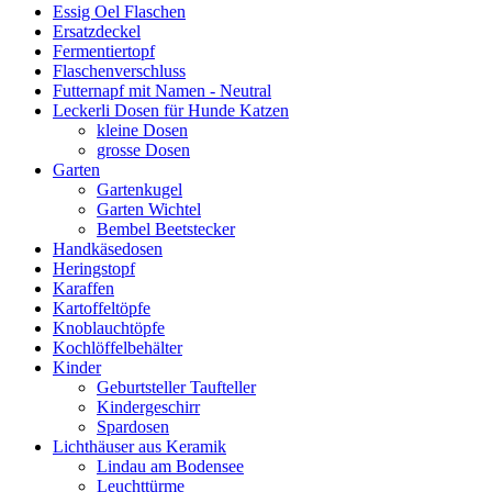
Essig Oel Flaschen
Ersatzdeckel
Fermentiertopf
Flaschenverschluss
Futternapf mit Namen - Neutral
Leckerli Dosen für Hunde Katzen
kleine Dosen
grosse Dosen
Garten
Gartenkugel
Garten Wichtel
Bembel Beetstecker
Handkäsedosen
Heringstopf
Karaffen
Kartoffeltöpfe
Knoblauchtöpfe
Kochlöffelbehälter
Kinder
Geburtsteller Taufteller
Kindergeschirr
Spardosen
Lichthäuser aus Keramik
Lindau am Bodensee
Leuchttürme