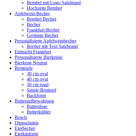
Bembel mit Logo Salzbrand
Hochzeits Bembel
Apfelwein Becher
Bembel Becher
Becher
Frankfurt Becher
Gerippte Becher
Personalisierte Apfelweinbecher
Becher mit Text Salzbrand
Eintracht Frankfurt
Personalisierte Bierkrüge
Bierkrug Neutral
Brottöpfe
30 cm oval
40 cm oval
30 cm rund
Single Brottopf
Backform
Butteraufbewahrung
Butterdose
Butterkühler
Bowls
Dippschalen
Eierbecher
Eierkäsform