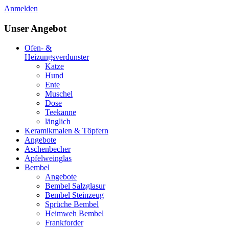
Anmelden
Unser Angebot
Ofen- &
Heizungsverdunster
Katze
Hund
Ente
Muschel
Dose
Teekanne
länglich
Keramikmalen & Töpfern
Angebote
Aschenbecher
Apfelweinglas
Bembel
Angebote
Bembel Salzglasur
Bembel Steinzeug
Sprüche Bembel
Heimweh Bembel
Frankforder