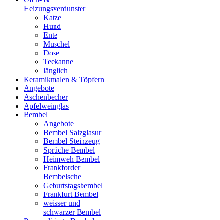
Heizungsverdunster
Katze
Hund
Ente
Muschel
Dose
Teekanne
länglich
Keramikmalen & Töpfern
Angebote
Aschenbecher
Apfelweinglas
Bembel
Angebote
Bembel Salzglasur
Bembel Steinzeug
Sprüche Bembel
Heimweh Bembel
Frankforder
Bembelsche
Geburtstagsbembel
Frankfurt Bembel
weisser und
schwarzer Bembel