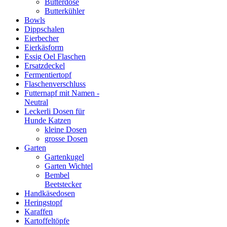
Butterdose
Butterkühler
Bowls
Dippschalen
Eierbecher
Eierkäsform
Essig Oel Flaschen
Ersatzdeckel
Fermentiertopf
Flaschenverschluss
Futternapf mit Namen -
Neutral
Leckerli Dosen für
Hunde Katzen
kleine Dosen
grosse Dosen
Garten
Gartenkugel
Garten Wichtel
Bembel
Beetstecker
Handkäsedosen
Heringstopf
Karaffen
Kartoffeltöpfe