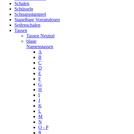
Schalen
Schüsseln
Schnapsstamperl
Stapelbare Vorratsdosen
Seifenschalen
Tassen
Tassen Neutral
blaue
Namenstassen
A
B
C
D
E
F
G
H
I
J
K
L
M
N
O - P
R