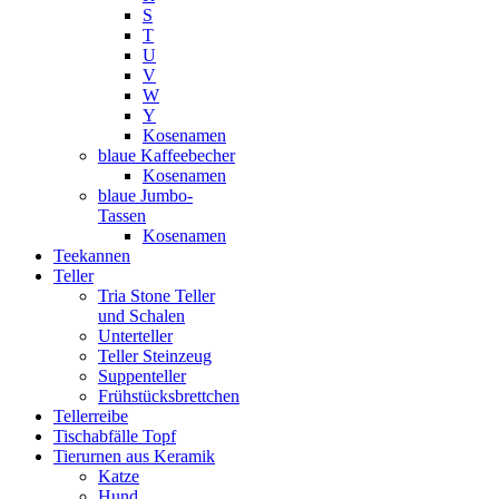
S
T
U
V
W
Y
Kosenamen
blaue Kaffeebecher
Kosenamen
blaue Jumbo-
Tassen
Kosenamen
Teekannen
Teller
Tria Stone Teller
und Schalen
Unterteller
Teller Steinzeug
Suppenteller
Frühstücksbrettchen
Tellerreibe
Tischabfälle Topf
Tierurnen aus Keramik
Katze
Hund