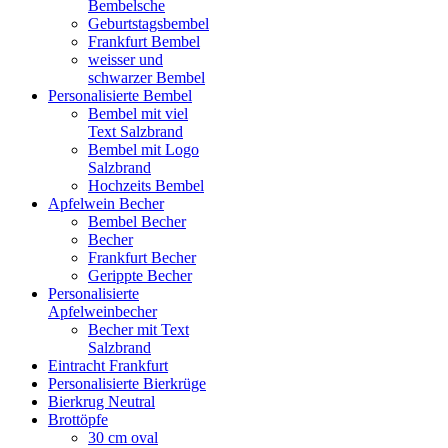
Bembelsche
Geburtstagsbembel
Frankfurt Bembel
weisser und
schwarzer Bembel
Personalisierte Bembel
Bembel mit viel
Text Salzbrand
Bembel mit Logo
Salzbrand
Hochzeits Bembel
Apfelwein Becher
Bembel Becher
Becher
Frankfurt Becher
Gerippte Becher
Personalisierte
Apfelweinbecher
Becher mit Text
Salzbrand
Eintracht Frankfurt
Personalisierte Bierkrüge
Bierkrug Neutral
Brottöpfe
30 cm oval