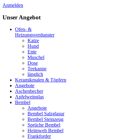
Anmelden
Unser Angebot
Ofen- &
Heizungsverdunster
Katze
Hund
Ente
Muschel
Dose
Teekanne
länglich
Keramikmalen & Töpfern
Angebote
Aschenbecher
Apfelweinglas
Bembel
Angebote
Bembel Salzglasur
Bembel Steinzeug
Sprüche Bembel
Heimweh Bembel
Frankforder