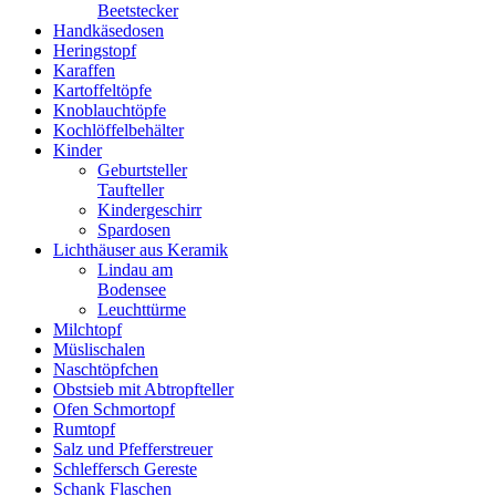
Beetstecker
Handkäsedosen
Heringstopf
Karaffen
Kartoffeltöpfe
Knoblauchtöpfe
Kochlöffelbehälter
Kinder
Geburtsteller
Taufteller
Kindergeschirr
Spardosen
Lichthäuser aus Keramik
Lindau am
Bodensee
Leuchttürme
Milchtopf
Müslischalen
Naschtöpfchen
Obstsieb mit Abtropfteller
Ofen Schmortopf
Rumtopf
Salz und Pfefferstreuer
Schleffersch Gereste
Schank Flaschen