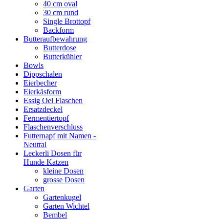
40 cm oval
30 cm rund
Single Brottopf
Backform
Butteraufbewahrung
Butterdose
Butterkühler
Bowls
Dippschalen
Eierbecher
Eierkäsform
Essig Oel Flaschen
Ersatzdeckel
Fermentiertopf
Flaschenverschluss
Futternapf mit Namen -
Neutral
Leckerli Dosen für
Hunde Katzen
kleine Dosen
grosse Dosen
Garten
Gartenkugel
Garten Wichtel
Bembel