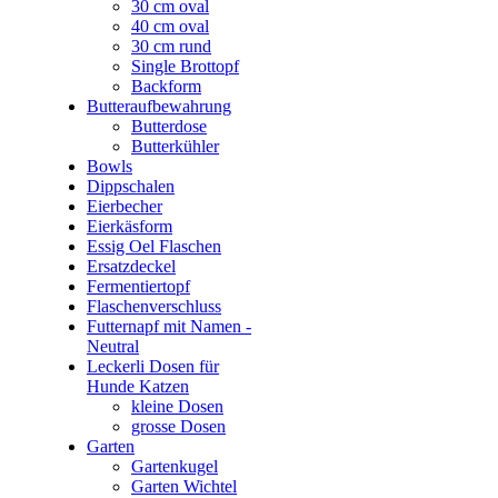
30 cm oval
40 cm oval
30 cm rund
Single Brottopf
Backform
Butteraufbewahrung
Butterdose
Butterkühler
Bowls
Dippschalen
Eierbecher
Eierkäsform
Essig Oel Flaschen
Ersatzdeckel
Fermentiertopf
Flaschenverschluss
Futternapf mit Namen -
Neutral
Leckerli Dosen für
Hunde Katzen
kleine Dosen
grosse Dosen
Garten
Gartenkugel
Garten Wichtel