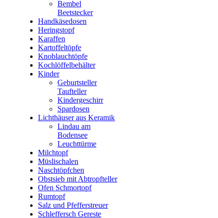
Bembel
Beetstecker
Handkäsedosen
Heringstopf
Karaffen
Kartoffeltöpfe
Knoblauchtöpfe
Kochlöffelbehälter
Kinder
Geburtsteller
Taufteller
Kindergeschirr
Spardosen
Lichthäuser aus Keramik
Lindau am
Bodensee
Leuchttürme
Milchtopf
Müslischalen
Naschtöpfchen
Obstsieb mit Abtropfteller
Ofen Schmortopf
Rumtopf
Salz und Pfefferstreuer
Schleffersch Gereste