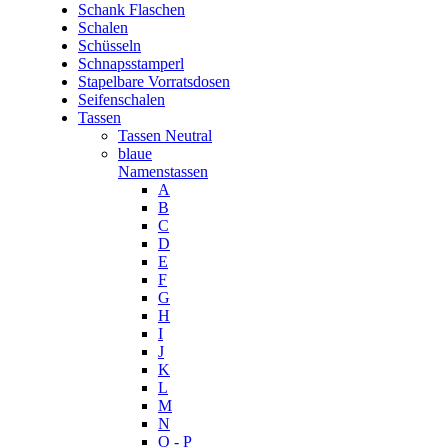
Schank Flaschen
Schalen
Schüsseln
Schnapsstamperl
Stapelbare Vorratsdosen
Seifenschalen
Tassen
Tassen Neutral
blaue
Namenstassen
A
B
C
D
E
F
G
H
I
J
K
L
M
N
O - P