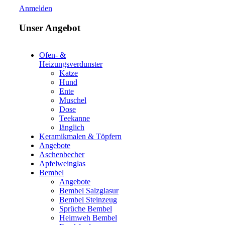
Anmelden
Unser Angebot
Ofen- &
Heizungsverdunster
Katze
Hund
Ente
Muschel
Dose
Teekanne
länglich
Keramikmalen & Töpfern
Angebote
Aschenbecher
Apfelweinglas
Bembel
Angebote
Bembel Salzglasur
Bembel Steinzeug
Sprüche Bembel
Heimweh Bembel