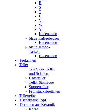
R
S
T
U
V
W
Y
Kosenamen
blaue Kaffeebecher
Kosenamen
blaue Jumbo-
Tassen
Kosenamen
Teekannen
Teller
Tria Stone Teller
und Schalen
Unterteller
Teller Steinzeug
Suppenteller
Frühstücksbrettchen
Tellerreibe
Tischabfälle Topf
Tierurnen aus Keramik
Katze