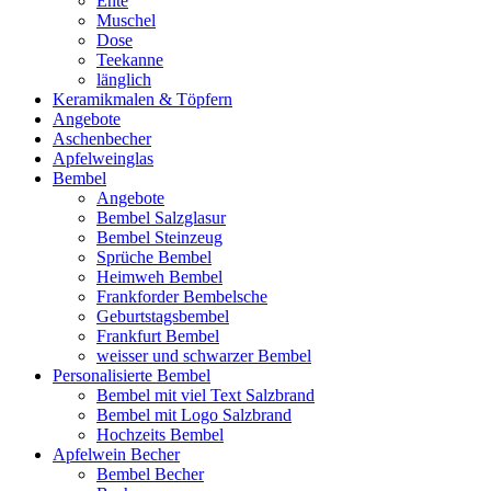
Ente
Muschel
Dose
Teekanne
länglich
Keramikmalen & Töpfern
Angebote
Aschenbecher
Apfelweinglas
Bembel
Angebote
Bembel Salzglasur
Bembel Steinzeug
Sprüche Bembel
Heimweh Bembel
Frankforder Bembelsche
Geburtstagsbembel
Frankfurt Bembel
weisser und schwarzer Bembel
Personalisierte Bembel
Bembel mit viel Text Salzbrand
Bembel mit Logo Salzbrand
Hochzeits Bembel
Apfelwein Becher
Bembel Becher