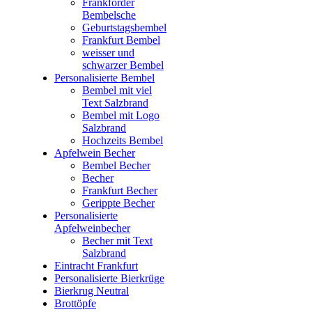
Frankforder
Bembelsche
Geburtstagsbembel
Frankfurt Bembel
weisser und
schwarzer Bembel
Personalisierte Bembel
Bembel mit viel
Text Salzbrand
Bembel mit Logo
Salzbrand
Hochzeits Bembel
Apfelwein Becher
Bembel Becher
Becher
Frankfurt Becher
Gerippte Becher
Personalisierte
Apfelweinbecher
Becher mit Text
Salzbrand
Eintracht Frankfurt
Personalisierte Bierkrüge
Bierkrug Neutral
Brottöpfe