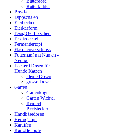
Butterdose
Butterkühler
Bowls
Dippschalen
Eierbecher
Eierkäsform
Essig Oel Flaschen
Ersatzdeckel
Fermentiertopf
Flaschenverschluss
Futternapf mit Namen -
Neutral
Leckerli Dosen für
Hunde Katzen
kleine Dosen
grosse Dosen
Garten
Gartenkugel
Garten Wichtel
Bembel
Beetstecker
Handkäsedosen
Heringstopf
Karaffen
Kartoffeltöpfe