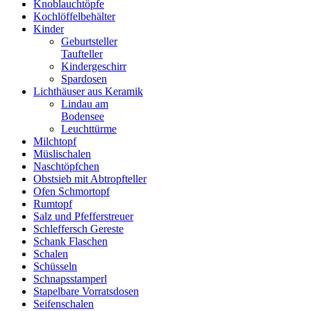
Knoblauchtöpfe
Kochlöffelbehälter
Kinder
Geburtsteller
Taufteller
Kindergeschirr
Spardosen
Lichthäuser aus Keramik
Lindau am
Bodensee
Leuchttürme
Milchtopf
Müslischalen
Naschtöpfchen
Obstsieb mit Abtropfteller
Ofen Schmortopf
Rumtopf
Salz und Pfefferstreuer
Schleffersch Gereste
Schank Flaschen
Schalen
Schüsseln
Schnapsstamperl
Stapelbare Vorratsdosen
Seifenschalen