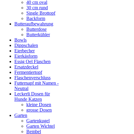
40 cm oval
30 cm rund
Single Brottopf
Backform
Butteraufbewahrung
Butterdose
Butterkühler
Bowls
Dippschalen
Eierbecher
Eierkäsform
Essig Oel Flaschen
Ersatzdeckel
Fermentiertopf
Flaschenverschluss
Futternapf mit Namen -
Neutral
Leckerli Dosen für
Hunde Katzen
kleine Dosen
grosse Dosen
Garten
Gartenkugel
Garten Wichtel
Bembel