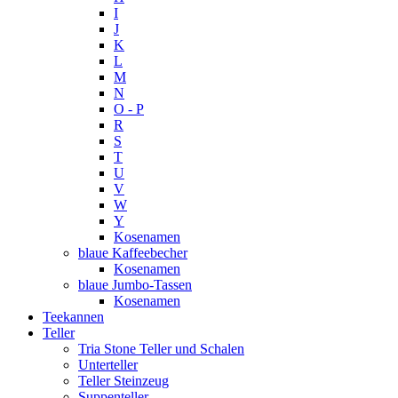
I
J
K
L
M
N
O - P
R
S
T
U
V
W
Y
Kosenamen
blaue Kaffeebecher
Kosenamen
blaue Jumbo-Tassen
Kosenamen
Teekannen
Teller
Tria Stone Teller und Schalen
Unterteller
Teller Steinzeug
Suppenteller