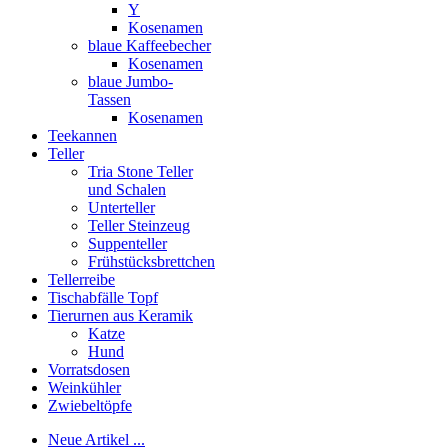
Y
Kosenamen
blaue Kaffeebecher
Kosenamen
blaue Jumbo-
Tassen
Kosenamen
Teekannen
Teller
Tria Stone Teller
und Schalen
Unterteller
Teller Steinzeug
Suppenteller
Frühstücksbrettchen
Tellerreibe
Tischabfälle Topf
Tierurnen aus Keramik
Katze
Hund
Vorratsdosen
Weinkühler
Zwiebeltöpfe
Neue Artikel ...