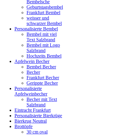
Bembelsche
Geburtstagsbembel
Frankfurt Bembel
weisser und
schwarzer Bembel
Personalisierte Bembel
Bembel mit viel
Text Salzbrand
Bembel mit Logo
Salzbrand
Hochzeits Bembel
Apfelwein Becher
Bembel Becher
Becher
Frankfurt Becher
Gerippte Becher
Personalisierte
Apfelweinbecher
Becher mit Text
Salzbrand
Eintracht Frankfurt
Personalisierte Bierkrüge
Bierkrug Neutral
Brottöpfe
30 cm oval