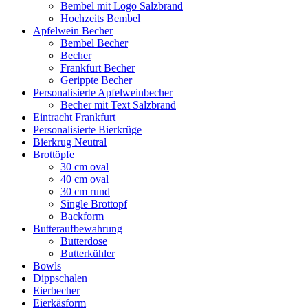
Bembel mit Logo Salzbrand
Hochzeits Bembel
Apfelwein Becher
Bembel Becher
Becher
Frankfurt Becher
Gerippte Becher
Personalisierte Apfelweinbecher
Becher mit Text Salzbrand
Eintracht Frankfurt
Personalisierte Bierkrüge
Bierkrug Neutral
Brottöpfe
30 cm oval
40 cm oval
30 cm rund
Single Brottopf
Backform
Butteraufbewahrung
Butterdose
Butterkühler
Bowls
Dippschalen
Eierbecher
Eierkäsform