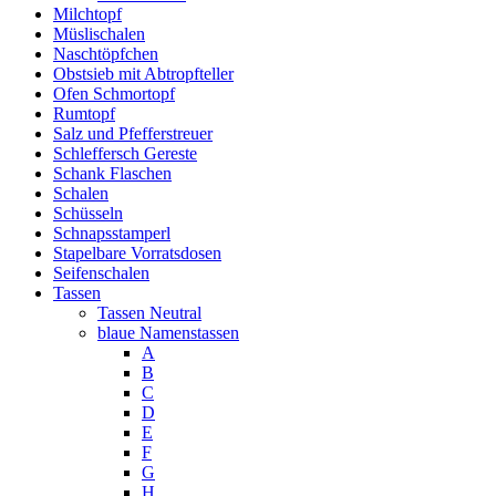
Milchtopf
Müslischalen
Naschtöpfchen
Obstsieb mit Abtropfteller
Ofen Schmortopf
Rumtopf
Salz und Pfefferstreuer
Schleffersch Gereste
Schank Flaschen
Schalen
Schüsseln
Schnapsstamperl
Stapelbare Vorratsdosen
Seifenschalen
Tassen
Tassen Neutral
blaue Namenstassen
A
B
C
D
E
F
G
H