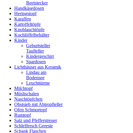
Beetstecker
Handkäsedosen
Heringstopf
Karaffen
Kartoffeltöpfe
Knoblauchtöpfe
Kochlöffelbehälter
Kinder
Geburtsteller
Taufteller
Kindergeschirr
Spardosen
Lichthäuser aus Keramik
Lindau am
Bodensee
Leuchttürme
Milchtopf
Müslischalen
Naschtöpfchen
Obstsieb mit Abtropfteller
Ofen Schmortopf
Rumtopf
Salz und Pfefferstreuer
Schleffersch Gereste
Schank Flaschen