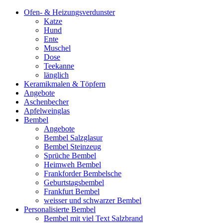
Ofen- & Heizungsverdunster
Katze
Hund
Ente
Muschel
Dose
Teekanne
länglich
Keramikmalen & Töpfern
Angebote
Aschenbecher
Apfelweinglas
Bembel
Angebote
Bembel Salzglasur
Bembel Steinzeug
Sprüche Bembel
Heimweh Bembel
Frankforder Bembelsche
Geburtstagsbembel
Frankfurt Bembel
weisser und schwarzer Bembel
Personalisierte Bembel
Bembel mit viel Text Salzbrand