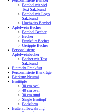
Personalisierte Bembel
Bembel mit viel
Text Salzbrand
Bembel mit Logo
Salzbrand
Hochzeits Bembel
Apfelwein Becher
Bembel Becher
Becher
Frankfurt Becher
Gerippte Becher
Personalisierte
Apfelweinbecher
Becher mit Text
Salzbrand
Eintracht Frankfurt
Personalisierte Bierkrüge
Bierkrug Neutral
Brottöpfe
30 cm oval
40 cm oval
30 cm rund
Single Brottopf
Backform
Butteraufbewahrung