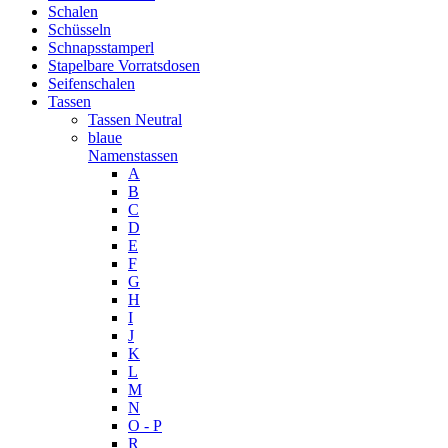
Schalen
Schüsseln
Schnapsstamperl
Stapelbare Vorratsdosen
Seifenschalen
Tassen
Tassen Neutral
blaue
Namenstassen
A
B
C
D
E
F
G
H
I
J
K
L
M
N
O - P
R