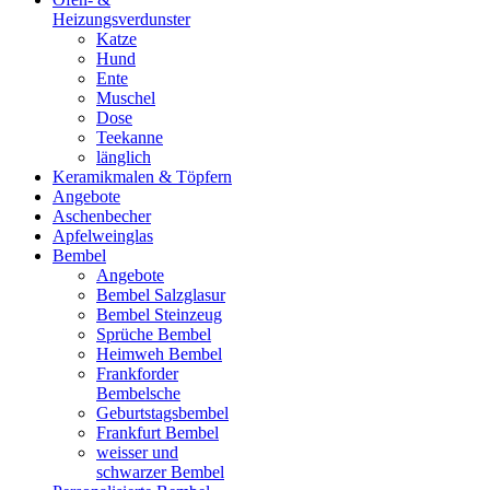
Heizungsverdunster
Katze
Hund
Ente
Muschel
Dose
Teekanne
länglich
Keramikmalen & Töpfern
Angebote
Aschenbecher
Apfelweinglas
Bembel
Angebote
Bembel Salzglasur
Bembel Steinzeug
Sprüche Bembel
Heimweh Bembel
Frankforder
Bembelsche
Geburtstagsbembel
Frankfurt Bembel
weisser und
schwarzer Bembel