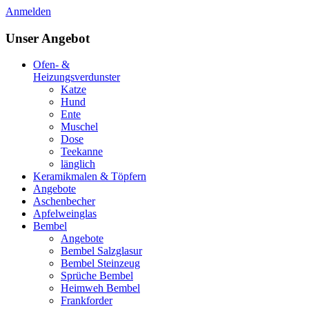
Anmelden
Unser Angebot
Ofen- &
Heizungsverdunster
Katze
Hund
Ente
Muschel
Dose
Teekanne
länglich
Keramikmalen & Töpfern
Angebote
Aschenbecher
Apfelweinglas
Bembel
Angebote
Bembel Salzglasur
Bembel Steinzeug
Sprüche Bembel
Heimweh Bembel
Frankforder