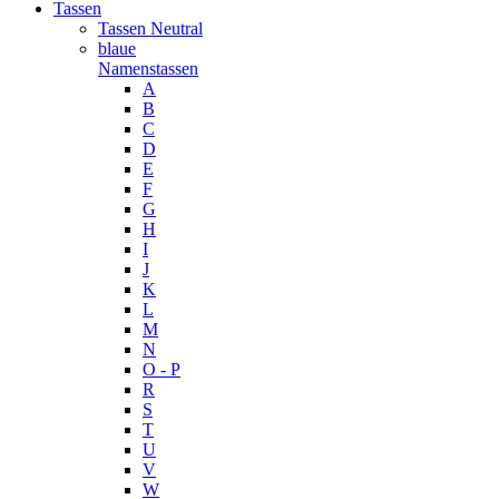
Tassen
Tassen Neutral
blaue
Namenstassen
A
B
C
D
E
F
G
H
I
J
K
L
M
N
O - P
R
S
T
U
V
W