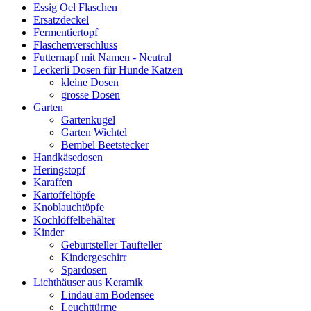
Essig Oel Flaschen
Ersatzdeckel
Fermentiertopf
Flaschenverschluss
Futternapf mit Namen - Neutral
Leckerli Dosen für Hunde Katzen
kleine Dosen
grosse Dosen
Garten
Gartenkugel
Garten Wichtel
Bembel Beetstecker
Handkäsedosen
Heringstopf
Karaffen
Kartoffeltöpfe
Knoblauchtöpfe
Kochlöffelbehälter
Kinder
Geburtsteller Taufteller
Kindergeschirr
Spardosen
Lichthäuser aus Keramik
Lindau am Bodensee
Leuchttürme