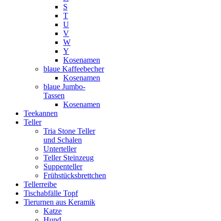
S
T
U
V
W
Y
Kosenamen
blaue Kaffeebecher
Kosenamen
blaue Jumbo-
Tassen
Kosenamen
Teekannen
Teller
Tria Stone Teller
und Schalen
Unterteller
Teller Steinzeug
Suppenteller
Frühstücksbrettchen
Tellerreibe
Tischabfälle Topf
Tierurnen aus Keramik
Katze
Hund